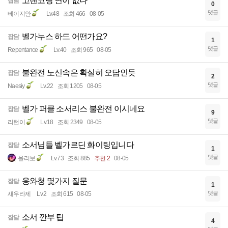
고랜코랑 연이 없나
잡담
0
댓글
베이지안
Lv.48
조회 466
08-05
벨가누스 하드 어떤가요?
잡담
1
댓글
Repentance
Lv.40
조회 965
08-05
불완전 노신속은 확실히 오답인듯
잡담
2
댓글
Naesiy
Lv.22
조회 1205
08-05
벨가 퍼클 소서리스 불완전 이시네요
잡담
9
댓글
리턴이
Lv.18
조회 2349
08-05
소서님들 벨가르딘 화이팅입니다
잡담
1
댓글
올리보
Lv.73
조회 885
추천 2
08-05
응와청 몇가지 질문
잡담
1
댓글
새우라제
Lv.2
조회 615
08-05
소서 깐부 팁
잡담
4