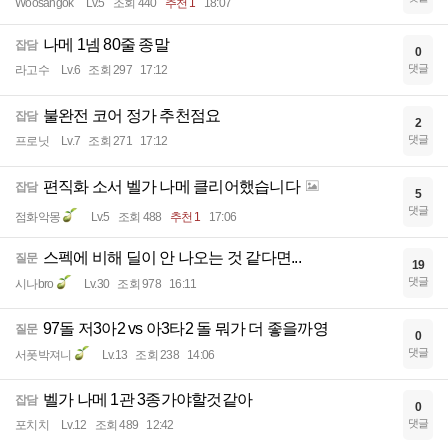
Woosangok
Lv.5
조회 440
추천 1
18:07
나메 1넴 80줄 종말
잡담
0
댓글
라고수
Lv.6
조회 297
17:12
불완전 코어 정가 추천점요
잡담
2
댓글
프로닛
Lv.7
조회 271
17:12
편직화 소서 벨가 나메 클리어했습니다
잡담
5
댓글
점화악몽
Lv.5
조회 488
추천 1
17:06
스펙에 비해 딜이 안 나오는 것 같다면...
질문
19
댓글
시나bro
Lv.30
조회 978
16:11
97돌 저3아2 vs 아3타2 돌 뭐가 더 좋을까영
질문
0
댓글
서폿박져니
Lv.13
조회 238
14:06
벨가 나메 1관 3종가야할것같아
잡담
0
댓글
포치치
Lv.12
조회 489
12:42