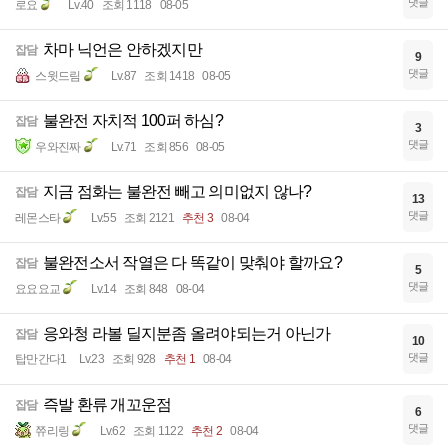
댓글
로요
Lv.40
조회 1118
08-05
차마 닉언은 안하겠지만
잡담
9
댓글
스윗드림
Lv.87
조회 1418
08-05
불완전 자치적 100퍼 하심?
잡담
3
댓글
우와진짜
Lv.71
조회 856
08-05
지금 점화는 불완전 빼고 의미없지 않나?
잡담
13
댓글
레몬스타
Lv.55
조회 2121
추천 3
08-04
불완전소서 작열은 다 똑같이 맞춰야 할까요?
잡담
5
댓글
요요요교
Lv.14
조회 848
08-04
응와청 라볼 딜지분좀 올려야되는거 아닌가
잡담
10
댓글
탑만간다1
Lv.23
조회 928
추천 1
08-04
즉발 환류 개꼬운점
잡담
6
댓글
쮸리링
Lv.62
조회 1122
추천 2
08-04