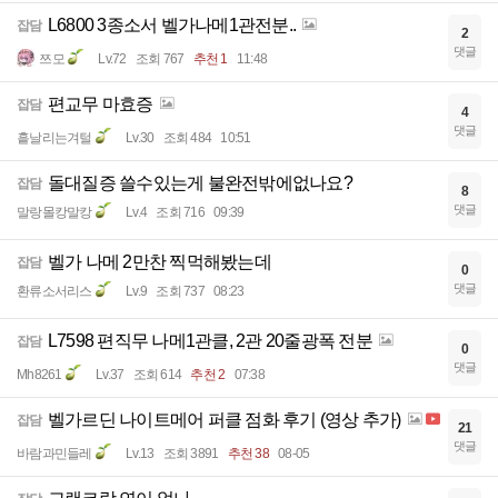
L6800 3종소서 벨가나메1관전분..
잡담
2
댓글
쯔모
Lv.72
조회 767
추천 1
11:48
편교무 마효증
잡담
4
댓글
흩날리는겨털
Lv.30
조회 484
10:51
돌대질증 쓸수있는게 불완전밖에없나요?
잡담
8
댓글
말랑몰캉말캉
Lv.4
조회 716
09:39
벨가 나메 2만찬 찍먹해봤는데
잡담
0
댓글
환류소서리스
Lv.9
조회 737
08:23
L7598 편직무 나메1관클, 2관 20줄광폭 전분
잡담
0
댓글
Mh8261
Lv.37
조회 614
추천 2
07:38
벨가르딘 나이트메어 퍼클 점화 후기 (영상 추가)
잡담
21
댓글
바람과민들레
Lv.13
조회 3891
추천 38
08-05