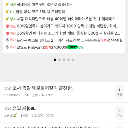
국내에도 이쁜곳이 많은것 같습니다
여행
탈콥 공식 코드 브리치 트레일러
PV
체험 캐릭터만으로 허상 40레벨 하이와티아 5분 컷!｜에이메스·린네·모니에 명함
명조
60%할인특가 삼익가구 빅라지 1000 광폭 초대형 서랍장, 화이트+오크, 1000mm, 5단
핫딜
36%할인 배터지는 소고기 한판 세트, 등심살 300g + 살치살 200g + 부채살 200g + 갈비살 200g + 우삼겹 300g, 1.2kg, 1세트
핫딜
드래곤 퀘스트 빌더즈 2 파괴신 시도와 텅 빈 섬 Dragon Quest Builders 2
54,900원
50%
27,450원
특가
팰월드 Palworld
25%
24,000원
5%
특가
소서 종말 제물들어갈따 쫄깃함..
잡담
1
댓글
Charonaa1
Lv.6
조회 226
09:15
점멸 개 joat..
잡담
0
댓글
a코넬
Lv.30
조회 206
09:06