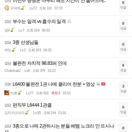
이번주 증명은 아무리 해도 시간이 안 줄어드네..
잡담
0
댓글
꾸덕죽
Lv.72
조회 101
07:15
부수는 일격 vs 흡수의 일격
잡담
0
댓글
당9
Lv.7
조회 154
06:33
3종 선생님들
잡담
0
댓글
려밍
Lv.3
조회 183
04:20
불완전 자치적 98.83퍼 인데
잡담
6
댓글
Charonaa1
Lv.6
조회 379
01:22
L6400 불완전 1관 나메 클리어 전분 + 영상
전분
3
댓글
허빵
Lv.77
조회 502
추천 2
01:01
편직무 L6444 1관클
잡담
0
댓글
김치치즈피자
Lv.55
조회 244
01:01
3종으로 나메 2관하시는 분들 배템 노크리 안 뜨시나
잡담
0