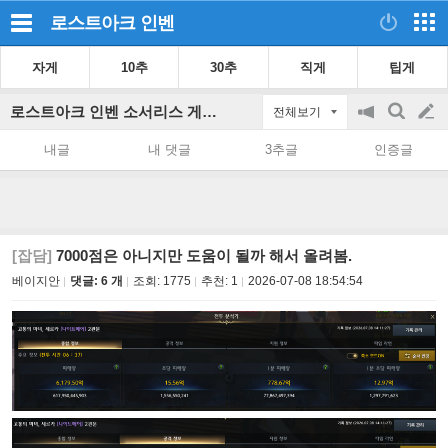
로스트아크
인벤
자게
10추
30추
직게
팁게
로스트아크 인벤 소서리스 게시판
전체보기
공
검
글
지
색
내글
내 댓글
3추글
인증글
on/off
쓰
기
[잡담]
7000점은 아니지만 도움이 될까 해서 올려봄.
베이지안
댓글: 6 개
조회:
1775
추천:
1
2026-07-08 18:54:54