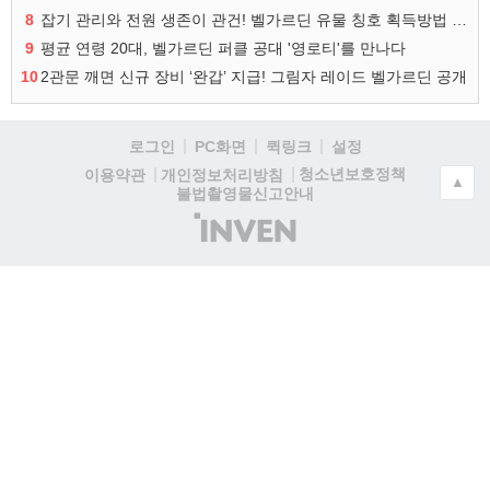
8
잡기 관리와 전원 생존이 관건! 벨가르딘 유물 칭호 획득방법 정리
9
평균 연령 20대, 벨가르딘 퍼클 공대 '영로티'를 만나다
10
2관문 깨면 신규 장비 ‘완갑’ 지급! 그림자 레이드 벨가르딘 공개
로그인
PC화면
퀵링크
설정
청소년보호정책
이용약관
개인정보처리방침
▲
불법촬영물신고안내
(주)
인
벤