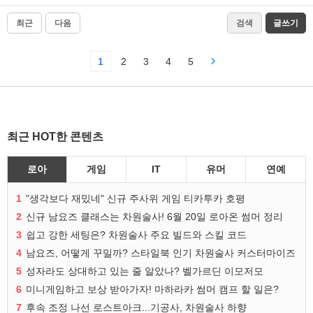
최근
다음
검색
글쓰기
1
2
3
4
5
최근 HOT한 콘텐츠
로아
게임
IT
유머
연예
1
"생각보다 재밌네" 신규 주사위 게임 티카투카 호평
2
신규 남요즈 클래스는 차원술사! 6월 20일 로아온 썸머 정리
3
쉽고 강한 세팅은? 차원술사 주요 빌드와 스킬 코드
4
남요즈, 어떻게 꾸밀까? 스타일북 인기 차원술사 커스터마이즈
5
성자라도 상대하고 있는 줄 알았나? 벨가르딘 이모저모
6
미니게임하고 보상 받아가자! 마하라카 썸머 캠프 할 일은?
7
후속 조정 나선 로스트아크...기공사, 차원술사 하향