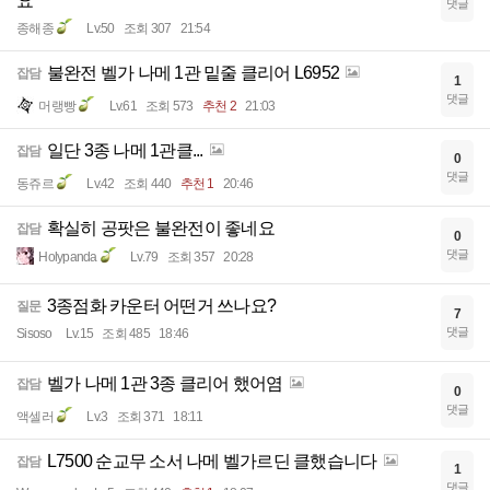
요
댓글
종해종
Lv.50
조회 307
21:54
불완전 벨가 나메 1관 밑줄 클리어 L6952
잡담
1
댓글
머랭빵
Lv.61
조회 573
추천 2
21:03
일단 3종 나메 1관클...
잡담
0
댓글
동쥬르
Lv.42
조회 440
추천 1
20:46
확실히 공팟은 불완전이 좋네요
잡담
0
댓글
Holypanda
Lv.79
조회 357
20:28
3종점화 카운터 어떤거 쓰나요?
질문
7
댓글
Sisoso
Lv.15
조회 485
18:46
벨가 나메 1관 3종 클리어 했어염
잡담
0
댓글
액셀러
Lv.3
조회 371
18:11
L7500 순교무 소서 나메 벨가르딘 클했습니다
잡담
1
댓글