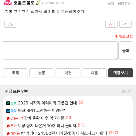
호롤로롤로
26-07-09 16:18
신고
|
공감 확인
기록 ㄱㅅㄱㅅ 집가서 쿨비함 비교해봐야것다
답글
0
0
새로고침
등록
목록
본문
이전
다음
댓글보기
지금 뜨는 인벤
더보기+
[5]
2026 치지직 이리대회 오픈컵 안내
정보
마크 RPG 고민하는 이경민?
클립
[13]
장비 올환 이후 약 7개월
검은사막
[82]
보상 공지 나온거 10추 하니 올리자
로아
[207]
빵 가격이 24500원 이라길래 결제 취소하고 나왔다
메이플