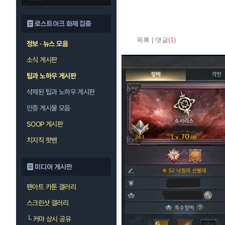
로스트아크 화제 집중
목록
|
댓글(
1
)
정보 · 뉴스 모음
소식 게시판
팁과 노하우 게시판
삭제된 팁과 노하우 게시판
인증 게시물 모음
SOOP 게시판
치지직 팟벤
미디어 게시판
팬아트 카툰 갤러리
스크린샷 갤러리
└
커마 상시 공유