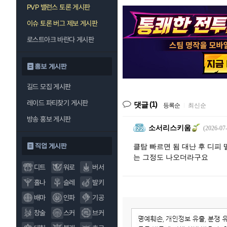
PVP 밸런스 토론 게시판
이슈 토론 버그 제보 게시판
로스트아크 바란다 게시판
홍보 게시판
길드 모집 게시판
레이드 파티찾기 게시판
(1)
댓글
등록순
|
최신순
방송 홍보 게시판
소서리스키움
(2026-07-
직업 게시판
클탐 빠르면 됨 대난 후 디피
는 그정도 나오더라구요
디트
워로
버서
홀나
슬레
발키
배마
인파
기공
창술
스커
브커