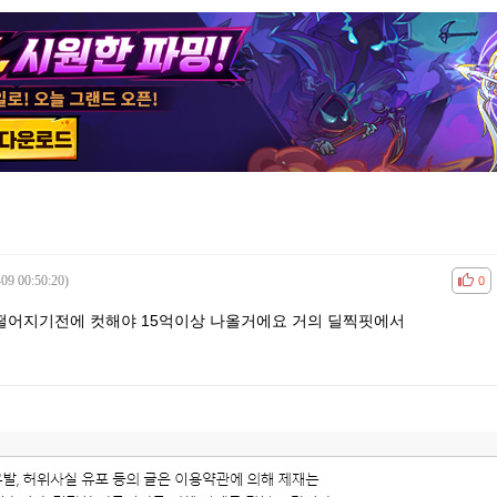
09 00:50:20)
공감
비공
0
 떨어지기전에 컷해야 15억이상 나올거에요 거의 딜찍핏에서