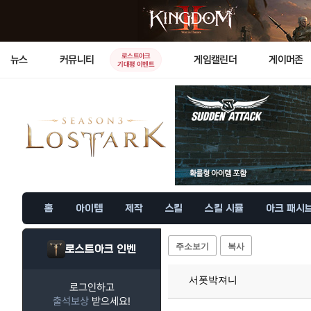
로스트아크
뉴스
커뮤니티
게임캘린더
게이머존
기대평 이벤트
홈
아이템
제작
스킬
스킬 시뮬
아크 패시
주소보기
복사
로스트아크 인벤
서폿박져니
로그인하고
출석보상
받으세요!