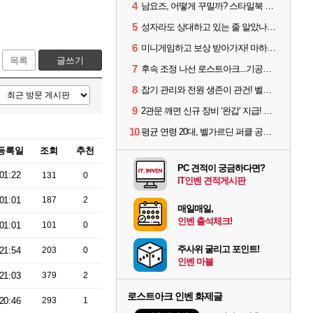
4
남요즈, 어떻게 꾸밀까? 스타일북 인기 차원술사 커스터마이즈
5
성자라도 상대하고 있는 줄 알았나? 벨가르딘 이모저모
6
미니게임하고 보상 받아가자! 마하라카 썸머 캠프 할 일은?
목록
글쓰기
7
후속 조정 나선 로스트아크...기공사, 차원술사 하향
8
잡기 관리와 전원 생존이 관건! 벨가르딘 유물 칭호 획득방법 정리
9
2관문 깨면 신규 장비 ‘완갑’ 지급! 그림자 레이드 벨가르딘 공개
10
평균 연령 20대, 벨가르딘 퍼클 공대 '영로티'를 만나다
등록일
조회
추천
PC 견적이 궁금하다면?
01:22
131
0
IT인벤 견적게시판
01:01
187
2
매일매일,
인벤 출석체크!
01:01
101
0
주사위 굴리고 포인트!
21:54
203
0
인벤 마블
21:03
379
2
로스트아크 인벤 화제글
20:46
293
1