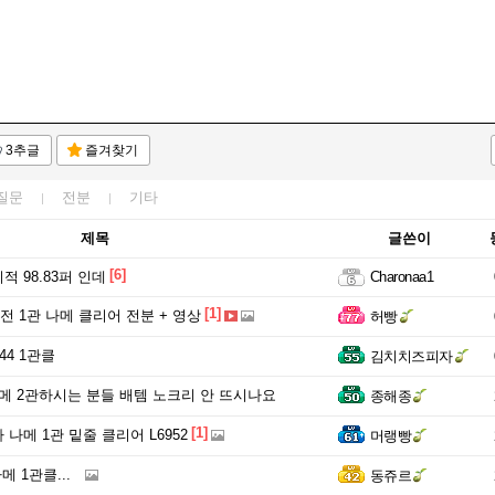
3추글
즐겨찾기
질문
전분
기타
제목
글쓴이
[6]
 98.83퍼 인데
Charonaa1
[1]
완전 1관 나메 클리어 전분 + 영상
허빵
44 1관클
김치치즈피자
메 2관하시는 분들 배템 노크리 안 뜨시나요
종해종
[1]
나메 1관 밑줄 클리어 L6952
머랭빵
메 1관클...
동쥬르