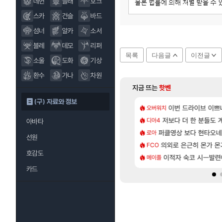
데헌
블래
호크
스카
건슬
바드
섬너
알카
소서
블레
데모
리퍼
목록
다음글
이전글
소울
도화
기상
환수
가나
차원
지금 뜨는
핫벤
(구) 자료와 정보
[101]
 보다 효율이 좋은 상향된 아제나 ㄷㄷ
 길찾기/지도 공략 (1 ~ 12장)
7년만에 가족여행을
이번 드라이브 이쁘
오버워치
여행
[135]
라의 주적은??
컷 만화 | 야간 보초는 너무 힘들어
저보다 더 한 분들도
「에린」 컨셉 포스
디아4
아스오라
아바타
[81]
의 후기
스트 때는 로비에 온라인 기능이 있는데
퍼클영상 보다 현타오네
쿠를 먼저 보내서 
로아
비스트
선원
[76]
사용 17번 터짐
2판 ‘몬헌 와일즈’, 30~40fps 목표 추정
의외로 은근히 몬가 몬
리싱크드 1.06 패
FCO
리싱크드
호감도
[35]
 찐 투력컷
 오브 리인카네이션 오픈 트레일러
이적자 숙코 시ㅡ발련
비스트 오브 리인
메이플
비스트
카드