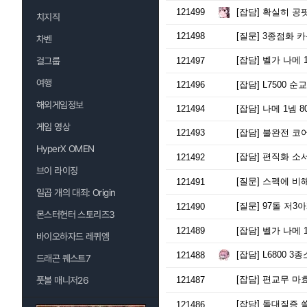
121499
[잡담]
확실히 공
치지직
121498
[질문]
3종점화 카
차벤
[잡담]
벨가 나메 
걸그룹
121497
여행
121496
[잡담]
L7500 
해외게임정보
121494
[잡담]
나메 1넴 8
게임 영상
121493
[잡담]
불완전 코어
HyperX OMEN
[잡담]
편직화 소서
121492
브이 라이징
[질문]
스펙에 비해 
121491
일곱 개의 대죄: Origin
[질문]
97돌 저3아
121490
몬스터헌터 스토리즈3
121489
[잡담]
벨가 나메 
바이오하자드 레퀴엠
[잡담]
L6800 3
121488
드래곤 퀘스트7
[잡담]
편교무 마
풋볼 매니저26
121487
[잡담]
돌대질증 
121486