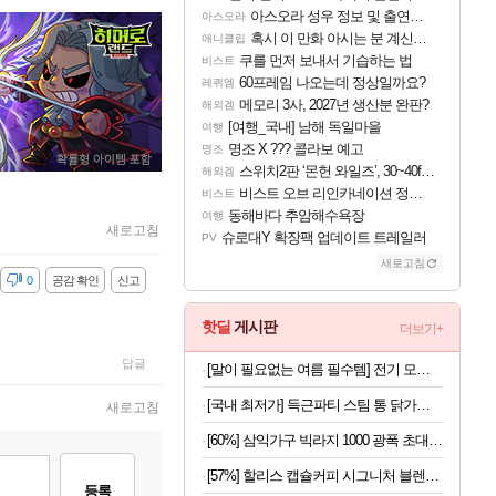
아스오라 성우 정보 및 출연작 모음
아스오라
혹시 이 만화 아시는 분 계신가요
애니클립
쿠를 먼저 보내서 기습하는 법
비스트
60프레임 나오는데 정상일까요?
레퀴엠
메모리 3사, 2027년 생산분 완판?
해외겜
[여행_국내] 남해 독일마을
여행
명조 X ??? 콜라보 예고
명조
스위치2판 ‘몬헌 와일즈’, 30~40fps 목표 추정
해외겜
비스트 오브 리인카네이션 정보/공략글 모음
비스트
동해바다 추암해수욕장
여행
새로고침
슈로대Y 확장팩 업데이트 트레일러
PV
새로고침
감
0
공감 확인
신고
핫딜
게시판
더보기+
답글
[말이 필요없는 여름 필수템] 전기 모기채 x 2개
[국내 최저가] 득근파티 스팀 통 닭가슴살 6종 혼합 x 30팩
새로고침
[60%] 삼익가구 빅라지 1000 광폭 초대형 서랍장, 화이트+오크, 1000mm, 5단
[57%] 할리스 캡슐커피 시그니처 블렌드, 5g, 10개입, 10개
등록