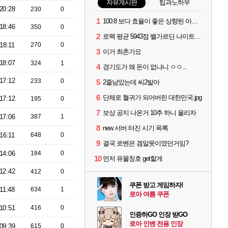
자유게시판
팁과노하우
20:28
230
0
1
100:8 보다 효율이 좋은 상향된 아제나 ㄷㄷ
18:46
350
0
2
로펙 평균 5943점 벨가르딘 나이트메어 1관 클리어
18:11
270
0
3
이거 최촌가요
18:07
324
1
4
경기도가 왜 돈이 없냐니 ㅇㅇ...
17:12
233
0
5
2줄남았는데 씨2발아
6
단체로 혈귀가 되어버린 대한민국.jpg
17:12
195
0
7
보상 공지 나온거 10추 하니 올리자
17:06
387
1
8
new 서버 터진 시기 목록
16:11
648
0
9
결국 로벤은 겜알못이였던거임?
14:06
184
0
10
먼저 유물칭호 get할게
12:42
412
0
쿠폰 받고 게임하자!
11:48
634
1
로아 여름 쿠폰
10:51
416
0
인증하GO 인장 받GO
로아 인벤 전용 인장
09:39
615
0