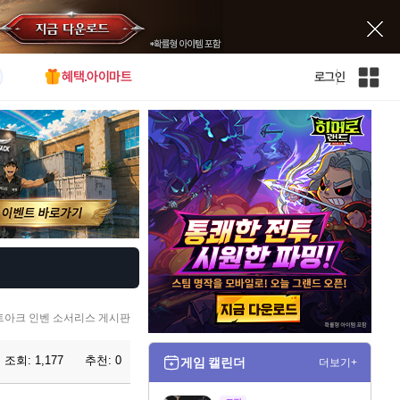
혜택.아이마트
로그인
인
벤
전
체
사
이
트
맵
트아크 인벤 소서리스 게시판
조회:
1,177
추천:
0
게임 캘린더
더보기+