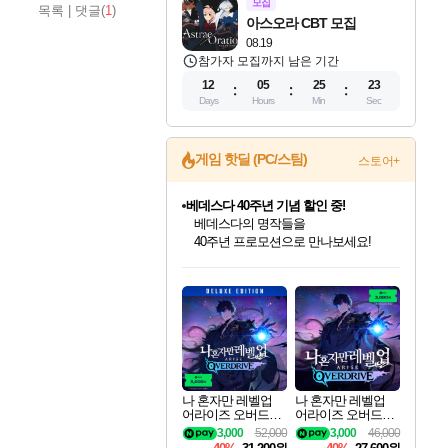
모집
목록
|
댓글(
1
)
아스오라 CBT 모집
08.19
참가자 모집까지 남은 기간
12
05
25
21
Days
Hours
Min
Sec
게임 핫딜 (PC/스팀)
스토어+
베데스다 40주년 기념 할인 중!
베데스다의 명작들을
40주년 프로모션으로 만나보세요!
인벤게임즈 8월 특별 할인!
드래곤소드: 어웨이크닝 입점!
문명 7 특별 할인!
귀무자: 검의 길 예약 판매 중!
비스트 오브 리인카네이션 정식 출시!
커세어 코브 출시 기념 할인!
더 렐릭 퍼스트 가디언 정식 출시
마블 투혼 파이팅 소울즈 예약 판매 중!
캡콤 프렌차이즈 할인 진행 중!
캡콤 일부 상품 상시 할인
스타워즈 은하계 레이서
로블록스 기프트 카드 공식 입점
인기 퍼블리셔 모음!
스팀으로 만나는 드래곤소드!
조선&고려 DLC 출시 예정
10% 할인과
게임프릭 신작 IP
해적'섬'을 발전시키자!
설화x하드코어 액션!
마블 히어로 총 출동&화려한 격투!
몬헌, 바하 등 인기 IP를
몬헌 와일즈 & 드래곤즈 도그마2
인벤게임즈에서 10% 추가 적립
Robux를 가장 안전하고
최대 90% 할인가를 만나보세요!
네이버혜택과 함께 만나보세요!
50%할인&추가 적립까지!
이니&베니 혜택까지!
네이버 혜택가와 함께 예약하세요!
할인&네이버혜택으로 만나보세요!
네이버페이 혜택과 만나보세요!
네이버 포인트 혜택까지!
할인가에 만나보세요!
일부 에디션 상시 할인!
혜택으로 예약 판매 중
편안하게 충전하세요
나 혼자만 레벨업
나 혼자만 레벨업
어라이즈 오버드라
어라이즈 오버드라
이브 디럭스 에디션
이브 Solo Leveling A
3,000
52,000
3,000
46,000
Solo Leveling Arise
rise