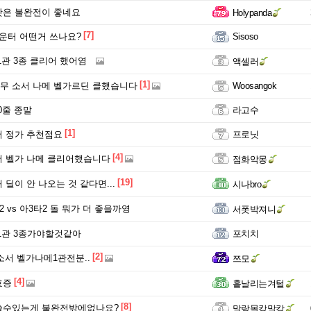
팟은 불완전이 좋네요
Holypanda
[7]
운터 어떤거 쓰나요?
Sisoso
1관 3종 클리어 했어염
액셀러
[1]
순교무 소서 나메 벨가르딘 클했습니다
Woosangok
0줄 종말
라고수
[1]
 정가 추천점요
프로닛
[4]
 벨가 나메 클리어했습니다
점화악몽
[19]
딜이 안 나오는 것 같다면...
시나bro
2 vs 아3타2 돌 뭐가 더 좋을까영
서폿박져니
1관 3종가야할것같아
포치치
[2]
종소서 벨가나메1관전분..
쯔모
[4]
효증
흩날리는겨털
[8]
쓸수있는게 불완전밖에없나요?
말랑몰캉말캉