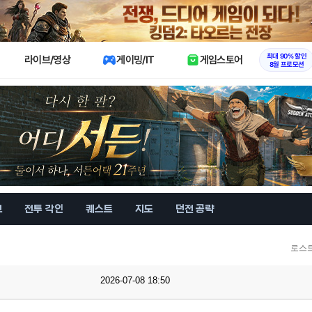
X
최대 90% 할인
라이브/영상
게이밍/IT
게임스토어
8월 프로모션
브
전투 각인
퀘스트
지도
던전 공략
로스
2026-07-08 18:50