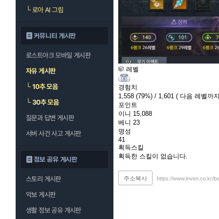
└
로아 AI 그림
커뮤니티 게시판
로스트아크 모바일 게시판
레벨
자유 게시판
└
10추 모음
경험치
1,558
(79%)
/ 1,601
( 다음 레벨까지 
└
30추 모음
포인트
이니
15,088
질문과 답변 게시판
베니
23
명성
서버 사건 사고 게시판
41
획득스킬
획득한 스킬이 없습니다.
정보 공유 게시판
주소복사
스토리 게시판
https://www.inven.co.kr/b
악보 게시판
생활 정보 공유 게시판