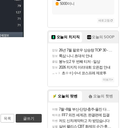
5000이니
새로고침
오늘의 치지직
오늘의 SOOP
26년 7월 팔로우 상승량 TOP 30 - 월간 치지직
잡담
룩삼 니니 초대석 안내
정보
봉누도2 두 번째 티저 - 일상
클립
2026 치지직 이리대회 오픈컵 안내
정보
초ㅇㅎ) 수녀 코스프레 제로투
ㅗㅜㅑ
더보기+
오늘의 팟벤
오늘의 핫벤
7월~8월 부산-단양-충주-울진 다녀왔어요~
여행
FF7 외전 세계관, 완결편에 집결
해외겜
목록
글쓰기
저도 신차계약하고 차 받았습니다
차벤
실버 팰리스 CBT 화제의 순간·후기 모음
실팰