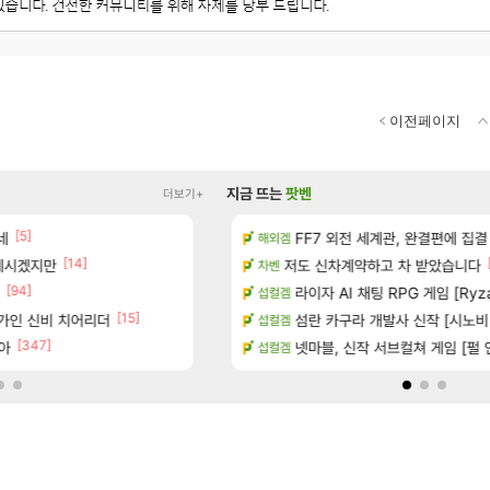
이전페이지
지금 뜨는
팟벤
더보기+
[5]
[1]
 다녀왔습니다.
네
(15시즌PTR) 악마술사 5경이 뜨
FF7 외전 세계관, 완결편에 집결
디아4
해외겜
[14]
 계시겠지만
터 공개
빵 가격이 24500원 이라길래 결제 취소하
저도 신차계약하고 차 받았습니다
메이플
차벤
[94]
[45]
기습하는 법
너넨 대난 함부로 가지 마라..
라이자 AI 채팅 RPG 게임 [Ryza
로아
섭컬겜
[15]
[6]
가인 신비 치어리더
치노트 (8/5)
Ssf 정의를 내려 버린 디시인
섬란 카구라 개발사 신작 [시노비 넥서
디아4
섭컬겜
[347]
[1
아
카네이션 정보/공략글 모음
게이머라면 필수로 알아야 할 것
넷마블, 신작 서브컬쳐 게임 [펄 인 블루
메이플
섭컬겜