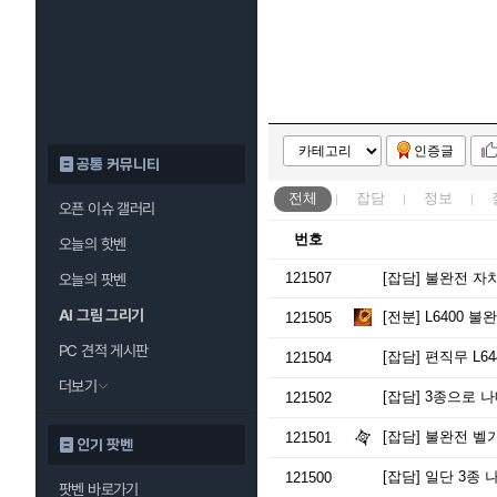
인증글
공통 커뮤니티
전체
잡담
정보
오픈 이슈 갤러리
번호
오늘의 핫벤
121507
[잡담]
불완전 자치적
오늘의 팟벤
AI 그림 그리기
[전분]
L6400 불
121505
PC 견적 게시판
[잡담]
편직무 L64
121504
더보기
[잡담]
3종으로 나
121502
[잡담]
불완전 벨가 
121501
인기 팟벤
[잡담]
일단 3종 나
121500
팟벤 바로가기