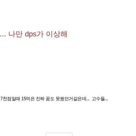
. 나만 dps가 이상해
천점일때 15억은 진짜 꿈도 못꿨던거같은데... 고수들...