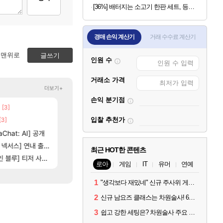
[36%] 배터지는 소고기 한판 세트, 등심살 300g + 살치살 200g + 부채살 200g + 갈비살 200g + 우삼겹 300g, 1.2kg, 1세트
경매 손익 계산기
거래 수수료 계산기
맨위로
글쓰기
인원 수
거래소 가격
더보기+
손익 분기점
[3]
[5]
[101]
네요
100:8 보다 효율이 좋은 상향된 아제나 ㄷㄷ
챕터별 길찾기/지도 공략 (1 ~ 12장)
로아
비스트
[3]
[205]
[135]
입찰 추천가
고 나왔다
우리 나라의 주적은??
4컷 만화 | 야간 보초는 너무 힘들어
메이플
아주프로
[81]
Chat: AI] 공개
빵값 문의 후기
테스트 때는 로비에 온라인 기능이 있는데
메이플
리밋제로
[76]
스] 연내 출시 예정
레테 재사용 17번 터짐
스위치2판 ‘몬헌 와일즈’, 30~40fps 목표 추
메이플
해외겜
최근 HOT한 콘텐츠
16]
[35]
] 티저 사이트 오픈
벨가 하드 찐 투력컷
비스트 오브 리인카네이션 오픈 트레일러
로아
PV
로아
게임
IT
유머
연예
1
"생각보다 재밌네" 신규 주사위 게임 티카투카 호평
2
신규 남요즈 클래스는 차원술사! 6월 20일 로아온 썸머 정리
3
쉽고 강한 세팅은? 차원술사 주요 빌드와 스킬 코드