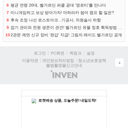
6
평균 연령 20대, 벨가르딘 퍼클 공대 '영로티'를 만나다
7
미니게임하고 보상 받아가자! 마하라카 썸머 캠프 할 일은?
8
후속 조정 나선 로스트아크...기공사, 차원술사 하향
9
잡기 관리와 전원 생존이 관건! 벨가르딘 유물 칭호 획득방법 정리
10
2관문 깨면 신규 장비 ‘완갑’ 지급! 그림자 레이드 벨가르딘 공개
로그인
PC화면
퀵링크
설정
청소년보호정책
이용약관
개인정보처리방침
▲
불법촬영물신고안내
(주)
인
벤