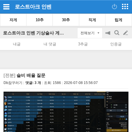
로스트아크
인벤
자게
10추
30추
직게
팁게
로스트아크 인벤 기상술사 게시판
전체보기
공
검
글
지
색
내글
내 댓글
3추글
인증글
on/off
쓰
기
[전분]
슬비 배율 질문
Db잠꾸러기
댓글: 3 개
조회:
1586
2026-07-08 15:56:07