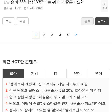
슬비 333이랑 133중에는 뭐가 더 좋은가요?
잡담
2
댓글
관에움
Lv.33
조회 748
08-05
최근
다음
검색
글쓰기
1
2
3
4
5
최근 HOT한 콘텐츠
로아
게임
IT
유머
연예
1
"생각보다 재밌네" 신규 주사위 게임 티카투카 호평
2
신규 남요즈 클래스는 차원술사! 6월 20일 로아온 썸머 정리
3
쉽고 강한 세팅은? 차원술사 주요 빌드와 스킬 코드
4
남요즈, 어떻게 꾸밀까? 스타일북 인기 차원술사 커스터마이즈
5
성자라도 상대하고 있는 줄 알았나? 벨가르딘 이모저모