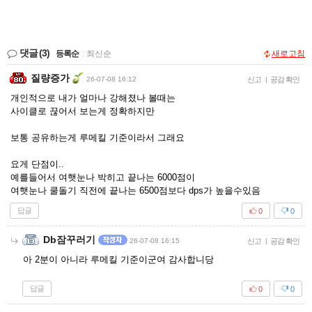
댓글
(3)
등록순
|
최신순
새로고침
질량증가
26-07-08 16:12
신고
|
공감 확인
개인적으로 내가 얼마나 강해졌나 볼때는
사이클로 끊어서 보는게 정확하지만
보통 공유하는게 루메킬 기준이라서 그래요
요게 단점이..
예를들어서 여햇눈나 박히고 끝나는 6000점이
여햇눈나 쿨돌기 직전에 끝나는 6500점보다 dps가 높을수있음
답글
0
0
Db잠꾸러기
26-07-08 16:15
신고
|
공감 확인
아 2분이 아니라 루메킬 기준이군여 감사합니당
답글
0
0