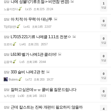
나메 성불! (기류조절-> 비연참 변경)
잡담
1
댓글
노을이진다
Lv.15
조회 225
23:24
아 치적 아 무력 아 대난투
잡담
0
댓글
T없E맑은I
Lv.41
조회 185
22:07
L7015 221기류 나메클 1.11조 전분ㅇ
잡담
0
댓글
또로띠
Lv.41
조회 231
20:57
L6190 벨가 나메1관 클리어!
잡담
0
댓글
김용맥
Lv.5
조회 186
20:44
333 슬비 나메 2관 컷
잡담
0
댓글
Buizeru
Lv.72
조회 203
19:27
잘하고싶은데ㅠㅠ 쿨비율 질문드립니다
잡담
0
댓글
노자선생
Lv.30
조회 145
19:23
근데 칼스트는 진짜 개편이 필요하지 않을까
잡담
4