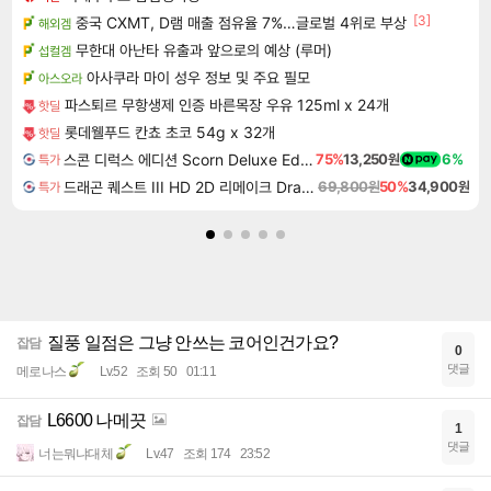
[3]
중국 CXMT, D램 매출 점유율 7%…글로벌 4위로 부상
해외겜
무한대 아난타 유출과 앞으로의 예상 (루머)
섭컬겜
아사쿠라 마이 성우 정보 및 주요 필모
아스오라
파스퇴르 무항생제 인증 바른목장 우유 125ml x 24개
핫딜
롯데웰푸드 칸쵸 초코 54g x 32개
핫딜
스콘 디럭스 에디션 Scorn Deluxe Edition
75%
13,250원
6%
특가
드래곤 퀘스트 III HD 2D 리메이크 Dragon Quest III HD 2D Remake
69,800원
50%
34,900원
특가
질풍 일점은 그냥 안쓰는 코어인건가요?
잡담
0
댓글
메로나스
Lv.52
조회 50
01:11
L6600 나메끗
잡담
1
댓글
너는뭐냐대체
Lv.47
조회 174
23:52