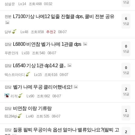
댓글
섬설운
Lv.14
조회 468
00:32
L7100기상 나메12 밑줄 잔혈클 dps, 쿨비 전분 공유
전분
6
댓글
담부
Lv.48
조회 858
추천 2
08-07
L6800 비연참 벨가 나메 1관클 dps
잡담
0
댓글
푸른안개
Lv.33
조회 540
08-07
L6540 기상 1관 dp14.2 클..
잡담
0
댓글
텍스트아이디
Lv.15
조회 616
08-07
벨가 나메 무공 클리어했네요!
잡담
2
댓글
리적
Lv.90
조회 662
08-07
비연참 이랑 기류랑
잡담
1
댓글
B1284gi
Lv.40
조회 535
08-07
질풍 팔찌 무공이속 옵션 얼마나 밸류있나요?(팔찌 고
잡담
2