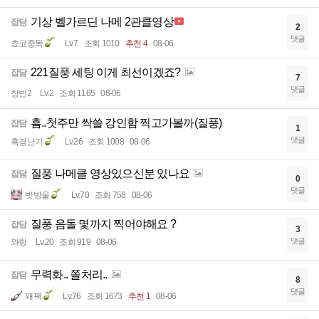
기상 벨가르딘 나메 2관클영상
잡담
2
댓글
쵸코중독
Lv.7
조회 1010
추천 4
08-06
221질풍 세팅 이게 최선이겠죠?
잡담
7
댓글
창빈2
Lv.2
조회 1165
08-06
흠..첫주만 싹쓸 강인함 찍고가볼까(질풍)
잡담
1
댓글
흑경난기
Lv.26
조회 1008
08-06
질풍 나메클 영상있으신분 있나요
잡담
0
댓글
빗방울
Lv.70
조회 758
08-06
질풍 음돌 몇까지 찍어야해요 ?
잡담
3
댓글
와항
Lv.20
조회 919
08-06
무력화.. 쫄처리..
잡담
8
댓글
꽤꽥
Lv.76
조회 1673
추천 1
08-06