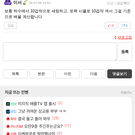
이서
26-07-08 16:53
신고
|
공감 확인
보통 허수에서 10겁작으로 세팅하고, 로펙 시뮬로 10겁작 껴서 그걸 기준
으로 배율 계산합니다
답글
0
0
새로고침
등록
목록
본문
이전
다음
댓글보기
지금 뜨는 인벤
더보기+
[3]
치지직 애플TV 앱 출시
정보
그냥 귀여운 상교용 부부 ㅋㅋ
클립
[29]
결국 돌고 돌아 와우
와우
[17]
오만9층 주긴주는군요?
리니지M
[4]
이케부쿠로 팝업행사장
이환