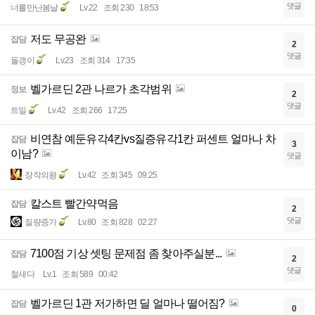
댓글
너를만난봄날
Lv.22
조회 230
18:53
저도 무공완
잡담
2
댓글
돌갱이
Lv.23
조회 314
17:35
벨가르딘 2관 나르가 초각범위
정보
2
댓글
트밀
Lv.42
조회 266
17:25
비연참 예둔유각4칸vs질증유각1칸 퍼센트 얼마나 차
잡담
3
이남?
댓글
장작의왕
Lv.42
조회 345
09:25
칼스트 빨간약먹음
잡담
2
댓글
질량증가
Lv.80
조회 828
02:27
7100점 기상 셋팅 문제점 좀 찾아주실분...
잡담
2
댓글
철새다
Lv.1
조회 589
00:42
벨가르딘 1관 저가하면 딜 얼마나 떨어짐?
잡담
0