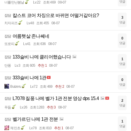
댓글
너를만난봄날
Lv.22
조회 469
08-07
칼스트 코어 차징으로 바뀌면 어떨거같아요?
잡담
3
댓글
치자피즈
Lv.48
조회 455
08-07
여름햇살 존나쎄네
잡담
0
댓글
또로띠
Lv.41
조회 636
08-07
133슬비 나메 클리어했습니다
잡담
1
댓글
단퐁
Lv.3
조회 605
추천 1
08-07
333슬비 나메 1관
잡담
0
댓글
Buizeru
Lv.72
조회 469
추천 2
08-07
L7078 질풍 나메 벨가 1관 전분 영상 dps 15.4
잡담
2
댓글
푸둡
Lv.26
조회 1283
추천 3
08-07
벨가르딘 나메 1관 전분
잡담
1
댓글
체민초
Lv.78
조회 810
추천 1
08-07