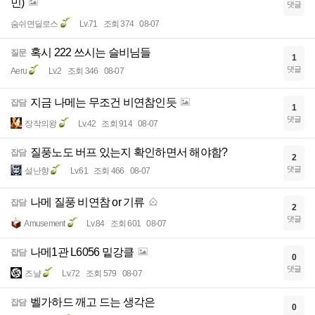
민)
댓글
숨쉬면딜로스
Lv.71
조회 374
08-07
혹시 222 쓰시는 슬비님들
질문
1
댓글
Aeru
Lv.2
조회 346
08-07
지금 나메는 무조건 비연참인듯
잡담
1
댓글
장작의왕
Lv.42
조회 914
08-07
질풍노도 버프 있는지 확인하면서 해야함?
잡담
2
댓글
설난향
Lv.61
조회 466
08-07
나메 질풍 비연참 or 기류
잡담
2
댓글
Amusement
Lv.84
조회 601
08-07
나메1관 L6056 밑강클
잡담
0
댓글
즈냘
Lv.72
조회 579
08-07
벨가하드 깨고 드는 생각은
잡담
0