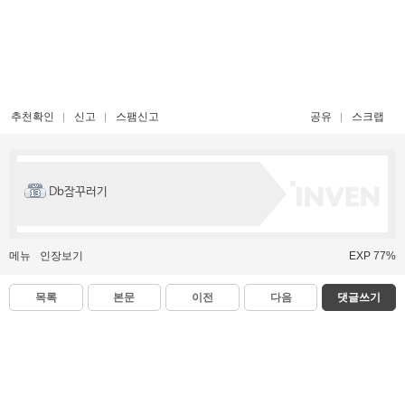
추천확인
신고
스팸신고
공유
스크랩
Db잠꾸러기
메뉴
인장보기
EXP 77%
목록
본문
이전
다음
댓글쓰기