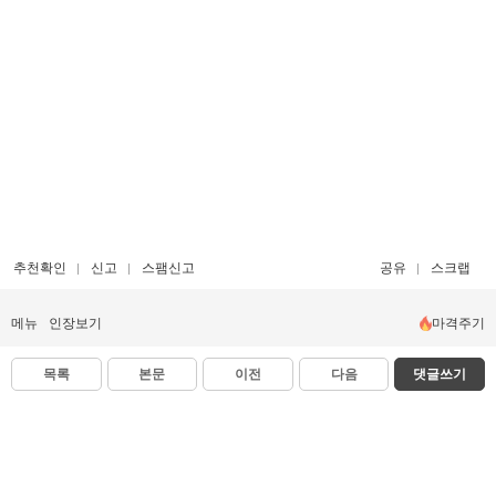
추천확인
신고
스팸신고
공유
스크랩
메뉴
인장보기
마격주기
목록
본문
이전
다음
댓글쓰기