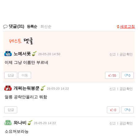
댓글
(31)
등록순
|
최신순
새로고침
노예서폿
26-05-20 14:50
신고
|
공감 확인
이제 그냥 이름만 부르네
답글
이동
55
0
개쩌는워붕쿤
26-05-20 14:22
신고
|
공감 확인
얼릉 공략안올리고 뭐함
답글
0
0
와나비
26-05-20 14:22
신고
|
공감 확인
소요꺼보라능