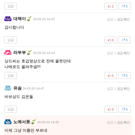
답글
2
0
대책이
26-05-20 14:22
신고
|
공감 확인
감시합니다
답글
0
0
라부부
26-05-20 14:22
신고
|
공감 확인
상드씨는 호겁영상으로 전에 올렷던데
나메로도 올려주셈!!!
답글
0
0
유솜
26-05-20 14:47
신고
|
공감 확인
바보상드 김온돌
답글
0
0
노예서폿
26-05-20 14:50
신고
|
공감 확인
이제 그냥 이름만 부르네