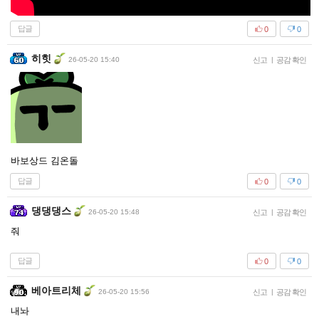
답글
0
0
히힛
26-05-20 15:40
신고
|
공감 확인
바보상드 김온돌
답글
0
0
댕댕댕스
26-05-20 15:48
신고
|
공감 확인
줘
답글
0
0
베아트리체
26-05-20 15:56
신고
|
공감 확인
내놔