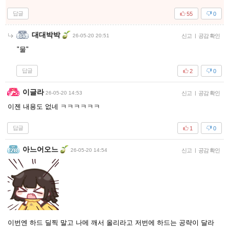
답글
55
0
대대박박
26-05-20 20:51
신고
|
공감 확인
"물"
답글
2
0
이글라
26-05-20 14:53
신고
|
공감 확인
이젠 내용도 없네 ㅋㅋㅋㅋㅋㅋ
답글
1
0
아느어오느
26-05-20 14:54
신고
|
공감 확인
이번엔 하드 딜찍 말고 나메 깨서 올리라고 저번에 하드는 공략이 달라