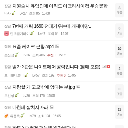
차원술사 유입인데 아직도 아크라시아컵 우승못함
잡담
8
댓글
바사
Lv.27
조회 85
15:08
7번째 캐릭 1660 전태키우는데 개재미땅..
잡담
0
댓글
민초딸기파이
Lv.47
조회 64
15:07
요즘 케이크 근황.mp4
잡담
10
댓글
초신성
Lv.26
조회 486
추천 1
15:05
벨가 2관문 나이트메어 공략입니다 (짤패 포함)
잡담
2
댓글
토니포니코니
Lv.57
조회 192
추천 6
15:05
자랑할 게 고모밖에 없다는 분.jpg
잡담
0
댓글
초신성
Lv.26
조회 176
15:05
나한테 깝치지마라
잡담
13
댓글
류동옥
Lv.79
조회 131
15:05
하드 2관 쉽게 깨는법 알아냈다
잡담