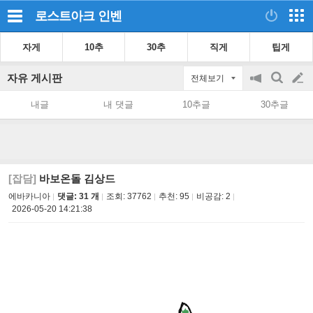
로스트아크
인벤
자게
10추
30추
직게
팁게
자유 게시판
전체보기
공
검
글
지
색
내글
내 댓글
10추글
30추글
on/off
쓰
기
[잡담]
바보온돌 김상드
에바카니아
댓글: 31 개
조회:
37762
추천:
95
비공감:
2
2026-05-20 14:21:38