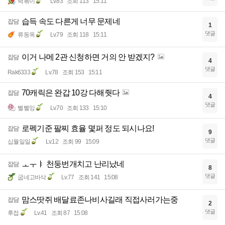
떡볶이
Lv.83
조회 113
15:11
습득 속도 다른게 너무 문제네
잡담
1
댓글
류동옥
Lv.79
조회 118
15:11
이거 나메 2관 신청하면 거의 안 받겠지?
잡담
4
댓글
Rak6333
Lv.78
조회 153
15:11
70캐릭은 완갑 10강 다해줫다
잡담
4
댓글
삘삘잉
Lv.70
조회 133
15:10
로펙기준 팔찌 효율 몇퍼 정도 되시나요!
잡담
9
댓글
십월일일
Lv.12
조회 99
15:09
ㅗㅜㅑ 천둥번개치고 난리났네
잡담
8
댓글
굽네고바삭
Lv.77
조회 141
15:08
맘스땃쥐 배달료존나비사길래 직접사러가는중
잡담
2
댓글
후접
Lv.41
조회 87
15:08