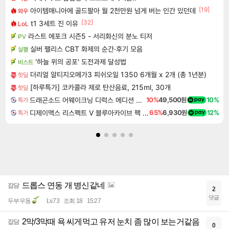
[19]
아이템매니아에 골드팔아 월 2천만원 넘게 버는 인간 있던데
와우
[32]
t1 3세트 진 이유
LoL
라스트 에포크 시즌5 - 서리화신의 분노 티저
PV
실버 팰리스 CBT 화제의 순간·후기 모음
실팰
'하늘 위의 공포' 도전과제 달성법
비스트
더리얼 알티지오메가3 피쉬오일 1350 6개월 x 2개 (총 1년분)
핫딜
[하루특가] 코카콜라 제로 탄산음료, 215ml, 30개
핫딜
드래곤소드 어웨이크닝 디럭스 에디션 DragonSword Awakening Deluxe Edition
10%
49,500원
10%
특가
디제이맥스 리스펙트 V 블루아카이브 팩 DJMAX RESPECT V Blue Archive Pack DLC
65%
6,930원
12%
특가
드롭스 연동 개 병신같네
잡담
2
댓글
두부우동
Lv.73
조회 18
15:27
2막/3막때 욕 씨게먹고 유저 눈치 좀 많이 보는거같음
잡담
0