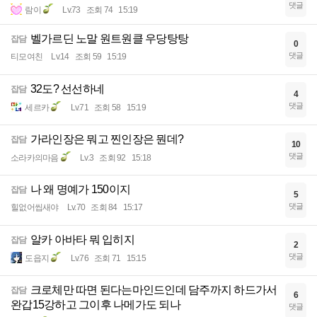
댓글
람이
Lv.73
조회 74
15:19
벨가르딘 노말 원트원클 우당탕탕
잡담
0
댓글
티모여친
Lv.14
조회 59
15:19
32도? 선선하네
잡담
4
댓글
세르카
Lv.71
조회 58
15:19
가라인장은 뭐고 찐인장은 뭔데?
잡담
10
댓글
소라카의마음
Lv.3
조회 92
15:18
나 왜 명예가 150이지
잡담
5
댓글
힐없어씹새야
Lv.70
조회 84
15:17
알카 아바타 뭐 입히지
잡담
2
댓글
도읍지
Lv.76
조회 71
15:15
크로체만 따면 된다는마인드인데 담주까지 하드가서
잡담
6
완갑15강하고 그이후 나메가도 되나
댓글