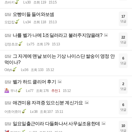
츠바키
Lv.30
조회 119
15:15
오빵이들 들어와보셈
잡담
17
댓글
모캅캅
Lv.34
조회 118
15:13
나를 벨가 나메 1조딜러라고 불러주지않을래?
잡담
22
댓글
강정초코
Lv.75
조회 179
15:13
그 자게에 맨날 보이는 기상 나이스단 쌀숭이 영정 안
잡담
6
먹이나?
댓글
Odys
Lv.36
조회 133
15:12
벨가 하드 클리어 후기
잡담
2
댓글
무녀
Lv.77
조회 176
추천 1
15:12
애견미용 자격증 있으신분 계신가요
잡담
6
댓글
어흐어흐마
Lv.38
조회 107
15:11
일요일출근이라 다들화나서 사무실조용한데
잡담
10
댓글