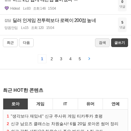
0
댓글
Hideat
Lv.83
조회 146
15:04
딜러 인게임 전투력보다 로펙이 200점 높네
잡담
5
댓글
망겜안임
Lv.15
조회 120
15:04
최근
다음
검색
글쓰기
1
2
3
4
5
최근 HOT한 콘텐츠
로아
게임
IT
유머
연예
1
"생각보다 재밌네" 신규 주사위 게임 티카투카 호평
2
신규 남요즈 클래스는 차원술사! 6월 20일 로아온 썸머 정리