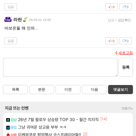
답글
0
0
라란
26-05-21 13:55
신고
|
공감 확인
바보온돌 왜 안와...
답글
0
0
새로고침
등록
목록
본문
이전
다음
댓글보기
지금 뜨는 인벤
더보기+
[14]
26년 7월 팔로우 상승량 TOP 30 - 월간 치지직
잡담
그냥 귀여운 상교용 부부 ㅋㅋ
클립
[2]
이케부쿠로 팝업행사 코스프레이어들!!
이환