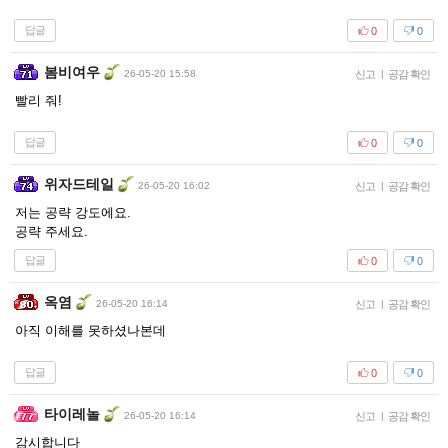
답글
0
0
봄비여우
26-05-20 15:58
신고
|
공감 확인
빨리 줘!
답글
0
0
위자드테일
26-05-20 16:02
신고
|
공감 확인
저는 공략 강도에요.
공략 주세요.
답글
0
0
옥염
26-05-20 16:14
신고
|
공감 확인
아직 이해를 못하셨나본데
답글
0
0
타이레놀
26-05-20 16:14
신고
|
공감 확인
감시합니다