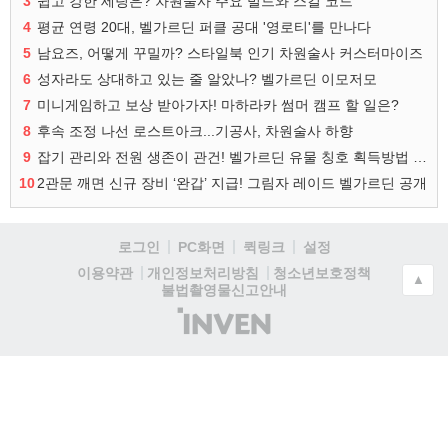
3
쉽고 강한 세팅은? 차원술사 주요 빌드와 스킬 코드
4
평균 연령 20대, 벨가르딘 퍼클 공대 '영로티'를 만나다
5
남요즈, 어떻게 꾸밀까? 스타일북 인기 차원술사 커스터마이즈
6
성자라도 상대하고 있는 줄 알았나? 벨가르딘 이모저모
7
미니게임하고 보상 받아가자! 마하라카 썸머 캠프 할 일은?
8
후속 조정 나선 로스트아크...기공사, 차원술사 하향
9
잡기 관리와 전원 생존이 관건! 벨가르딘 유물 칭호 획득방법 정리
10
2관문 깨면 신규 장비 ‘완갑’ 지급! 그림자 레이드 벨가르딘 공개
로그인
PC화면
퀵링크
설정
청소년보호정책
이용약관
개인정보처리방침
▲
불법촬영물신고안내
(주)
인
벤