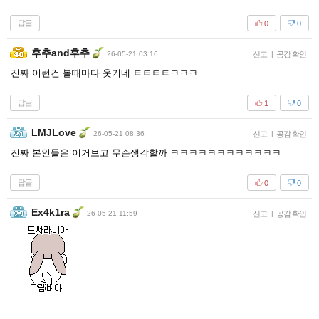
답글
0
0
후추and후추
26-05-21 03:16
신고
|
공감 확인
진짜 이런건 볼때마다 웃기네 ㅌㅌㅌㅌㅋㅋㅋ
답글
1
0
LMJLove
26-05-21 08:36
신고
|
공감 확인
진짜 본인들은 이거보고 무슨생각할까 ㅋㅋㅋㅋㅋㅋㅋㅋㅋㅋㅋㅋ
답글
0
0
Ex4k1ra
26-05-21 11:59
신고
|
공감 확인