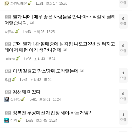
댓글
파란빛레몬
Lv.81
조회 17
15:26
벨가 나메] 매우 좋은 사람들을 만나 아주 적절히 클리
잡담
0
어햇습니다.
댓글
라퓨리
Lv.43
조회 25
15:25
근데 벨가 1관 짤패중에 삼각형 나오고 3번 원 터지고
잡담
0
레이저 패턴 이거 생각나던데
댓글
Laforza
Lv.35
조회 43
15:24
아 빗길뚫고 맘스땃쥐 도착햇는데
잡담
1
댓글
후접
Lv.41
조회 43
15:24
김선태 미쳤다
잡담
0
댓글
설난향
Lv.61
조회 61
15:24
정복전 무공미션 재입장 해야 하는거임?
잡담
1
댓글
디쥬
Lv.82
조회 45
15:24