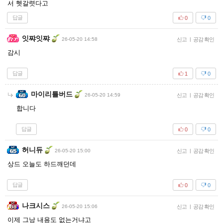
서 헷갈렷다고
답글
0
0
잇쨔잇쨔
26-05-20 14:58
신고
|
공감 확인
감시
답글
1
0
마이리틀버드
26-05-20 14:59
신고
|
공감 확인
합니다
답글
0
0
허니듀
26-05-20 15:00
신고
|
공감 확인
상드 오늘도 하드깨던데
답글
0
0
나크시스
26-05-20 15:06
신고
|
공감 확인
이제 그낭 내용도 없는거냐고