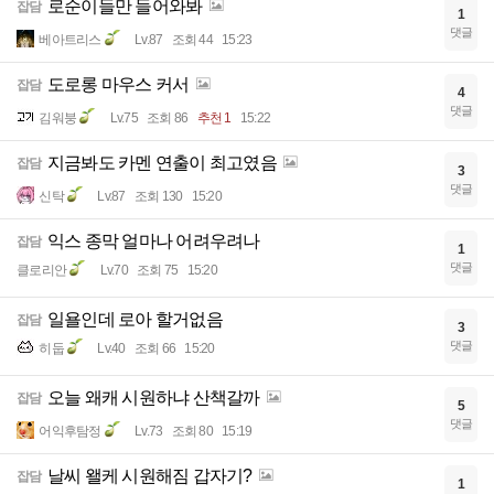
로순이들만 들어와봐
잡담
1
댓글
베아트리스
Lv.87
조회 44
15:23
도로롱 마우스 커서
잡담
4
댓글
김워붕
Lv.75
조회 86
추천 1
15:22
지금봐도 카멘 연출이 최고였음
잡담
3
댓글
신탁
Lv.87
조회 130
15:20
익스 종막 얼마나 어려우려나
잡담
1
댓글
클로리안
Lv.70
조회 75
15:20
일욜인데 로아 할거없음
잡담
3
댓글
히둡
Lv.40
조회 66
15:20
오늘 왜캐 시원하냐 산책갈까
잡담
5
댓글
어익후탐정
Lv.73
조회 80
15:19
날씨 왤케 시원해짐 갑자기?
잡담
1