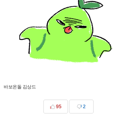
바보온돌 김상드
95
2