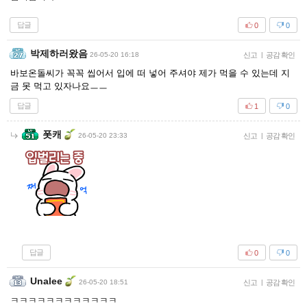
답글
0
0
박제하러왔음
26-05-20 16:18
신고
|
공감 확인
바보온돌씨가 꼭꼭 씹어서 입에 떠 넣어 주셔야 제가 먹을 수 있는데 지
금 못 먹고 있자나요ㅡㅡ
답글
1
0
폿캐
26-05-20 23:33
신고
|
공감 확인
답글
0
0
Unalee
26-05-20 18:51
신고
|
공감 확인
ㅋㅋㅋㅋㅋㅋㅋㅋㅋㅋㅋㅋ