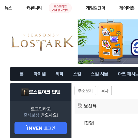
로스트아크
뉴스
커뮤니티
게임캘린더
게이머존
기대평 이벤트
홈
아이템
제작
스킬
스킬 시뮬
아크 패시
주소보기
복사
로스트아크 인벤
낯선뷰
로그인하고
출석보상
받으세요!
[잡담]
로그인