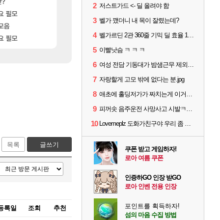
[194]
[72]
니다
판?
유물칭호 따왔습니다
선녀바위해수욕장
로아
여행
2
저스트가드 <- 딜 올려야 함
[88]
[1]
고있으면 ㅋㅋ
요 필모
영웅무기도안 제작 질문
[여행_국내] 남해 독일마을
SOL
여행
3
벨가 깼더니 내 목이 잘렸는데?
[14]
모음
중상유저들
모든 바우에라 업그레이드 아이템 획득 위치 공략 (89
검은사막
비스트
4
벨가르딘 2관 360줄 기믹 딜 효율 100% 최적화
[
요 필모
ㅋㅋ우리 길드 벨가 나메 꺼드럭 대다가 싸움났다
모든 엘리트 골렘 위치 공략 (30개) - 방랑 결
로아
비스트
5
이빨낫슴 ㅋ ㅋ ㅋ
6
여성 전담 기동대가 밤샘근무 제외된 이유
7
자랑할게 고모 밖에 없다는 분.jpg
8
애초에 홀딩저가가 짜치는게 이거임 ㅋㅋ
9
피꺼솟 음주운전 사망사고 시발ㅋㅋㅋ
10
Lovemeplz 도화가친구야 우리 좀 말은 똑바로하자 ㅋㅋㅋㅋ
목록
글쓰기
쿠폰 받고 게임하자!
로아 여름 쿠폰
인증하GO 인장 받GO
로아 인벤 전용 인장
포인트를 획득하자!
등록일
조회
추천
섬의 마음 수집 방법