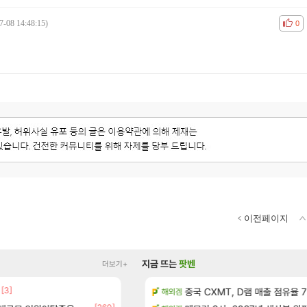
7-08 14:48:15)
공감
비공
0
이전페이지
지금 뜨는
팟벤
더보기+
[3]
성우 정보 및 주요 필모
펄없의 퍼주는듯하면서 악랄한 B
중국 CXMT, D램 매출 점유율 7%…
검은사막
해외겜