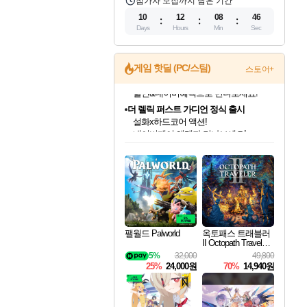
참가자 모집까지 남은 기간
10
12
08
45
Days
Hours
Min
Sec
게임 핫딜 (PC/스팀)
스토어+
더 렐릭 퍼스트 가디언 정식 출시
설화x하드코어 액션!
네이버페이 혜택과 만나보세요!
인벤게임즈 8월 특별 할인!
드래곤소드: 어웨이크닝 입점!
문명 7 특별 할인!
마블 투혼 파이팅 소울즈 정식출시!
귀무자: 검의 길 예약 판매 중!
비스트 오브 리인카네이션 정식 출시!
커세어 코브 출시 기념 할인!
베데스다 40주년 기념 할인 중!
캡콤 프렌차이즈 할인 진행 중!
캡콤 일부 상품 상시 할인
스타워즈 은하계 레이서
로블록스 기프트 카드 공식 입점
인기 퍼블리셔 모음!
스팀으로 만나는 드래곤소드!
조선&고려 DLC 출시 예정
마블 히어로 총 출동&화려한 격투!
10% 할인과
게임프릭 신작 IP
해적'섬'을 발전시키자!
베데스다의 명작들을
몬헌, 바하 등 인기 IP를
몬헌 와일즈 & 드래곤즈 도그마2
인벤게임즈에서 10% 추가 적립
Robux를 가장 안전하고
최대 90% 할인가를 만나보세요!
네이버혜택과 함께 만나보세요!
50%할인&추가 적립까지!
네이버 포인트 혜택까지!
이니&베니 혜택까지!
네이버 혜택가와 함께 예약하세요!
할인&네이버혜택으로 만나보세요!
40주년 프로모션으로 만나보세요!
할인가에 만나보세요!
일부 에디션 상시 할인!
혜택으로 예약 판매 중
편안하게 충전하세요
팰월드 Palworld
옥토패스 트래블러
II Octopath Traveler I
I
5%
32,000
49,800
25%
24,000원
70%
14,940원