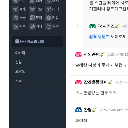
섬너
알카
소서
롤 스킨들 테마에 
기할려니 장르가고갈
블레
데모
리퍼
소울
도화
기상
To시리즈
환수
가나
차원
(202
@To시리즈
노이로제
(구) 자료와 정보
아바타
신의증명
(2026-07-08 13
선원
슬레랑 디붕이 무기 개부럽 ㅜ
호감도
카드
갓겜충똥쟁이
(2026-07-
ㅈㄴ뜬금없는 만두ㅋㅋ
완달
(2026-07-08 14:08:2
보여줘