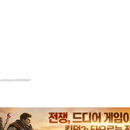
oard/lostark/6469/6647