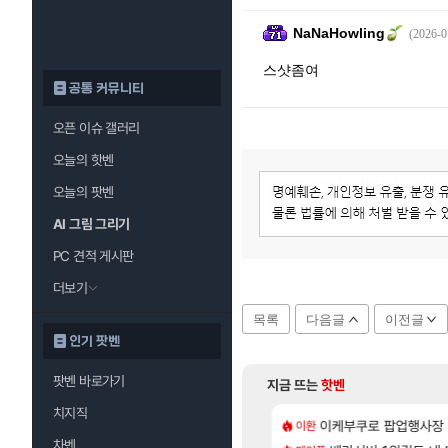
NaNaHowling
(2026-0
스샷좀여
공통 커뮤니티
오픈 이슈 갤러리
오늘의 핫벤
오늘의 팟벤
AI 그림 그리기
PC 견적 게시판
더보기
목록
다음글
이전글
인기 팟벤
팟벤 바로가기
지금 뜨는
핫벤
치지직
[83]
.. 길드내에서 쿠데타 일어났네
 28일 넷플릭스에서 예고편 공개 예정
이케부쿠로 팝업행사장
카가미하라 하루 
이환
아스오라
차벤