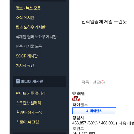
정보 · 뉴스 모음
소식 게시판
전직업중에 제일 구린듯
팁과 노하우 게시판
삭제된 팁과 노하우 게시판
인증 게시물 모음
SOOP 게시판
치지직 팟벤
미디어 게시판
목록
|
댓글(
8
)
팬아트 카툰 갤러리
레벨
스크린샷 갤러리
라이센스
└
커마 상시 공유
경험치
└
로아 AI 그림
453,857
(60%)
/ 468,001
( 다음 레벨
포인트
이니
472,883