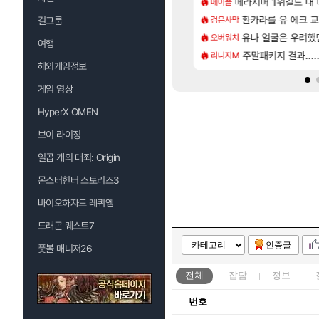
[72]
 따왔습니다
위해수욕장
베라서버 1위길드 내 대
모든 요리/작물 책 획득 
메이플
비스트
[1]
도안 제작 질문
_국내] 남해 독일마을
아반테 2.0 자연흡기
환카라를 유 에크 교
검은사막
차벤
걸그룹
[14]
유저들
바우에라 업그레이드 아이템 획득 위치 공략 (89개)
유나 얼굴은 우려했
무한대 아난타 유출
오버워치
섭컬겜
여행
[57]
길드 벨가 나메 꺼드럭 대다가 싸움났다
엘리트 골렘 위치 공략 (30개) - 방랑 결투가
라스트 에포크 시즌5 
주말패키지 결과....
리니지M
PV
해외게임정보
게임 영상
HyperX OMEN
브이 라이징
일곱 개의 대죄: Origin
몬스터헌터 스토리즈3
바이오하자드 레퀴엠
드래곤 퀘스트7
인증글
풋볼 매니저26
전체
잡담
정보
번호