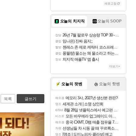
새로고침
오늘의 치지직
오늘의 SOOP
26년 7월 팔로우 상승량 TOP 30 - 월간 치지직
잡담
임나은) 진짜 음지;;
클립
젠레스 존 제로 캐릭터 코스프레한 꽁주
짤방
풍월량) 물소는 왜 물소라고 하는거야? 아! 그만 ㅋㅋ
클립
치지직 애플TV 앱 출시
정보
더보기+
오늘의 팟벤
오늘의 핫벤
메모리 3사, 2027년 생산분 완판?
해외겜
목록
글쓰기
세계관 소개 | 소명 상인회
명조
8월 28일 넷플릭스에서 예고편 공개 예정
GTA6
모든 바우에라 업그레이드 아이템 획득 위치 공략 (89개)
비스트
중국 CXMT, D램 매출 점유율 7%…글로벌 4위로 부상
해외겜
선생님들 차 시동 끌 때 꾸르륵소리나는데
차벤
[명조 | 도미노피자 콜라보] 예고
명조