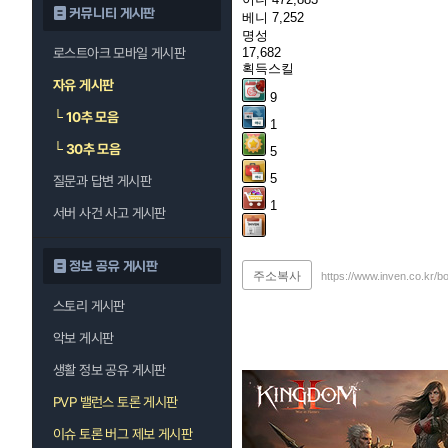
커뮤니티 게시판
베니
7,252
명성
로스트아크 모바일 게시판
17,682
획득스킬
자유 게시판
9
└
10추 모음
1
└
30추 모음
5
5
질문과 답변 게시판
1
서버 사건 사고 게시판
정보 공유 게시판
주소복사
https://www.inven.co.kr/b
스토리 게시판
악보 게시판
생활 정보 공유 게시판
PVP 밸런스 토론 게시판
이슈 토론 버그 제보 게시판