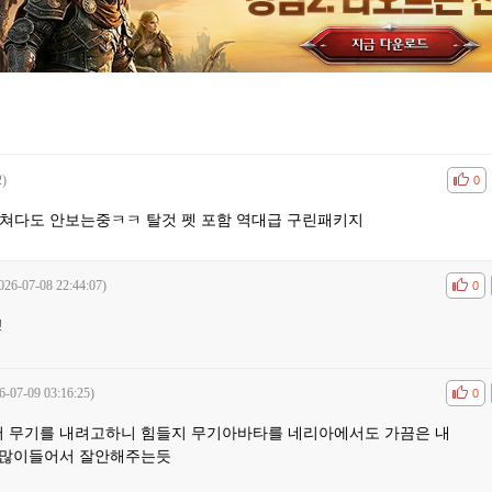
2)
공감
비공
0
 쳐다도 안보는중ㅋㅋ 탈것 펫 포함 역대급 구린패키지
026-07-08 22:44:07)
공감
비공
0
!
6-07-09 03:16:25)
공감
비공
0
에서 무기를 내려고하니 힘들지 무기아바타를 네리아에서도 가끔은 내
수많이들어서 잘안해주는듯