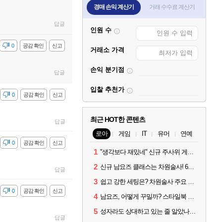
경매 손익 계산기
거래 수수료 계산기
답글
인원 수
감
0
공감 확인
신고
거래소 가격
손익 분기점
답글
입찰 추천가
감
0
공감 확인
신고
최근 HOT한 콘텐츠
답글
로아
게임
IT
유머
연예
감
0
공감 확인
신고
1
"생각보다 재밌네" 신규 주사위 게임 티카투카 호평
2
신규 남요즈 클래스는 차원술사! 6월 20일 로아온 썸머 정리
답글
3
쉽고 강한 세팅은? 차원술사 주요 빌드와 스킬 코드
감
0
공감 확인
신고
4
남요즈, 어떻게 꾸밀까? 스타일북 인기 차원술사 커스터마이즈
5
성자라도 상대하고 있는 줄 알았나? 벨가르딘 이모저모
답글