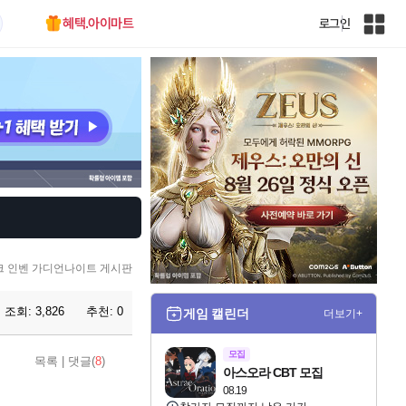
혜택.아이마트
로그인
인
벤
전
체
사
이
트
맵
 인벤 가디언나이트 게시판
조회:
3,826
추천:
0
게임 캘린더
더보기+
모집
목록
|
댓글(
8
)
아스오라 CBT 모집
08.19