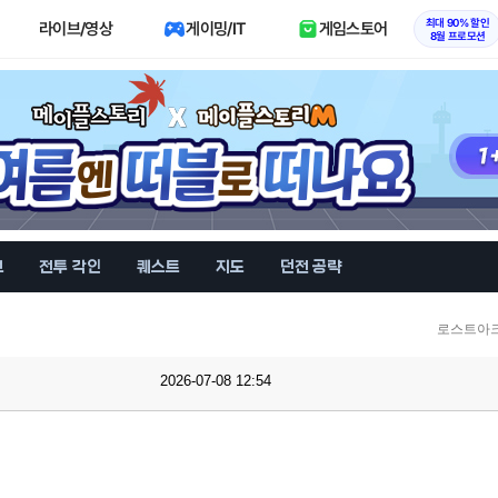
최대 90% 할인
라이브/영상
게이밍/IT
게임스토어
8월 프로모션
브
전투 각인
퀘스트
지도
던전 공략
로스트아크
2026-07-08 12:54