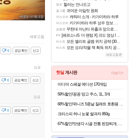
힐러는 안나오고
명조
귀여운 아일릿 원희
걸그룹
캐릭터 소개 - 카가미하라 하루
아스오라
카가미하라 하루 성우 정보 및 주요 필모
아스오라
무한대 아난타 유출과 앞으로의 예상 (루머)
섭컬겜
[페르소나5: 더 팬텀 X] 괴도 영상 l 타카마키 안·댄싱 스타
PV
새로고침
모든 엘리트 골렘 위치 공략 (30개) - 방랑 결투가
비스트
모든 요리/작물 책 획득 위치 공략 (36개) - 미식가 도전과제
비스트
감
0
공감 확인
신고
새로고침
답글
핫딜
게시판
더보기+
감
0
공감 확인
신고
이디야 스페셜 에디션 170개입
59%할인!꽁꽁 망고 주스, 1L, 3개
답글
68%핳인!위니즈 5중날 질레트 호환용 면도기날 세트, 면도기 1개 + 면도날 12개입
감
0
공감 확인
신고
크리스피 허니 눈꽃 쌀과자 850g
67%할인!맛생각 시골 전통 된장찌개, 600g, 5개