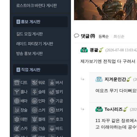
로스트아크 바란다 게시판
홍보 게시판
길드 모집 게시판
(8)
댓글
등록순
|
최신순
레이드 파티찾기 게시판
괭괄
(2026-07-08 13:03:4
방송 홍보 게시판
제가보기엔 전직업 다 구려서
직업 게시판
지겨운인간
(2
디트
워로
버서
여요즈 무기 다이뻐요
홀나
슬레
발키
배마
인파
기공
To시리즈
(202
창술
스커
브커
데헌
블래
호크
11 자꾸 같은 장르
고 이래야하는데 공
스카
건슬
바드