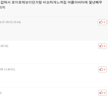
사로잡혀서 로이로제보이던거랑 비슷하게느껴짐 여름아바타에 몇년째무
되지
6-07-09 03:16:44)
공감
비공
0
:08:58)
공감
비공
0
08 13:46:01)
공감
비공
0
8)
공감
비공
0