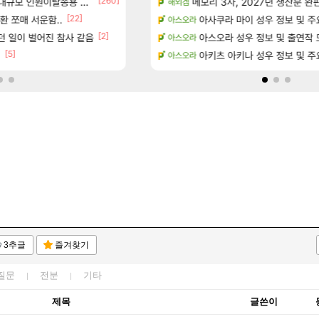
[260]
규모 인원이탈종용 추정사건
위치 공략 (36개) - 미식가 도전과제
☆무료☆ 템세팅 사이트 개발자입
메모리 3사, 2027년 생산분 완
메이플
해외겜
[1]
[22]
?
환 쪼매 서운함..
환산 13만 스펙으로 삐져서 매주 수로 10만점 치
아사쿠라 마이 성우 정보 및 주
메이플
아스오라
[2]
[56]
던 일이 벌어진 참사 같음
과 앞으로의 예상 (루머)
후닝 780억 부자 아니였음??
아스오라 성우 정보 및 출연작 
메이플
아스오라
[5]
[3]
- 서리화신의 분노 티저
.
D.mon 스킬셋 나왔다
아키츠 아키나 성우 정보 및 주
오버워치
아스오라
3추글
즐겨찾기
질문
전분
기타
제목
글쓴이