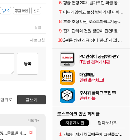
6
평균 연령 20대, 벨가르딘 퍼클 공대 '영로티'를 만나다
감
0
공감 확인
신고
7
미니게임하고 보상 받아가자! 마하라카 썸머 캠프 할 일은?
8
후속 조정 나선 로스트아크...기공사, 차원술사 하향
답글
9
잡기 관리와 전원 생존이 관건! 벨가르딘 유물 칭호 획득방법 정리
10
새로고침
2관문 깨면 신규 장비 ‘완갑’ 지급! 그림자 레이드 벨가르딘 공개
PC 견적이 궁금하다면?
IT인벤 견적게시판
등록
매일매일,
인벤 출석체크!
주사위 굴리고 포인트!
인벤 마블
맨위로
글쓰기
로스트아크 인벤 화제글
더보기+
자유게시판
팁과노하우
[23]
[2]
[83]
M 설계
글로벌 4위로 부상
아이고... 길드내에서 쿠데타 일어났네
8월 28일 넷플릭스에서 예고편 공개 예정
메이플
GTA6
1
건슬님 제가 채끝때문에 그런줄알겠어요