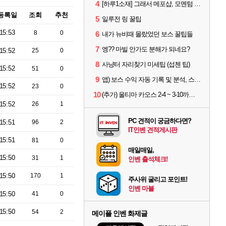
4
[하루1소재] 그래서 메포샵, 모멘텀 효율 얼마나 좋음?
등록일
조회
추천
5
일루전 링 꿀팁
15:53
8
0
6
내가 뉴비때 몰랐었던 보스 꿀팁들
7
엥?? 마빌 안가도 분해가 되네요?
15:52
25
0
8
사냥터 자리찾기 미세팁 (섭첸 팁)
15:52
51
0
9
앱) 보스 수익 자동 기록 및 분석, 스케줄러 알림
15:52
23
0
10
(추가) 울티마 카오스 2-4 ~ 3-10까지 공략 스펙 및 팁 공유
15:52
26
1
PC 견적이 궁금하다면?
15:51
96
2
IT인벤 견적게시판
15:51
81
0
매일매일,
15:50
31
1
인벤 출석체크!
15:50
170
1
주사위 굴리고 포인트!
인벤 마블
15:50
41
0
15:50
54
2
메이플 인벤 화제글