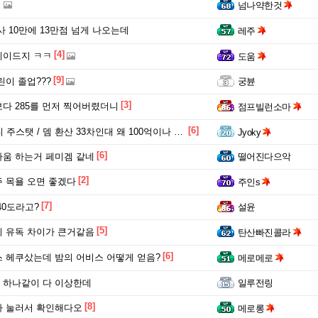
넘나약한것
사 10만에 13만점 넘게 나오는데
레주
[4]
레이드지 ㅋㅋ
도움
[9]
린이 졸업???
궁뷴
[3]
다 285를 먼저 찍어버렸더니
점프빌런소마
[6]
주스탯 / 뎀 환산 33차인대 왜 100억이나 차이날까
Jyoky
[6]
움 하는거 페미겜 같네
떨어진다으악
[2]
 목욜 오면 좋겠다
주인s
[7]
40도라고?
설윤
[5]
 유독 차이가 큰거같음
탄산빠진콜라
[6]
 헤쿠샀는데 밤의 어비스 어떻게 얻음?
메로메로
 하나같이 다 이상한데
일루전링
[8]
가 눌러서 확인해다오
메로롱