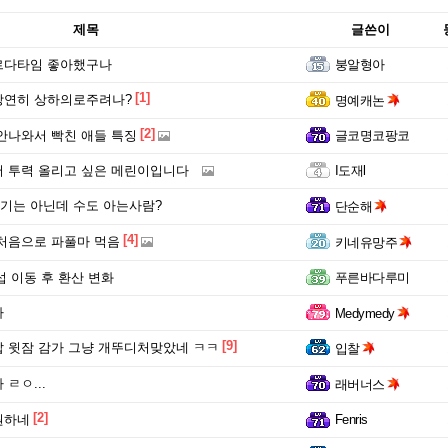
제목
글쓴이
르다타임 좋아했구나
붕알형아
[1]
당연히 상하의로주려나?
명예캐논
[2]
안나와서 빡친 애들 특징
글코명코팡코
 투력 올리고 싶은 메린이입니다
I도재l
기는 아닌데 수도 아는사람?
단순해
[4]
처음으로 파풀마 먹음
키네유망주
섭 이동 후 환산 변화
푸른바다루미
다
Medymedy
[9]
 윗잠 감가 그냥 개뚜디처맞았네 ㅋㅋ
입찰
ㄹㅇ...
래버너스
[2]
원하네
Fenris