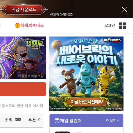
혜택.아이마트
로그인
인
벤
전
체
사
이
트
맵
이플스토리 인벤 자유 게시판
조회:
368
추천:
0
게임 캘린더
더보기+