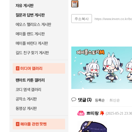
자유 게시판
질문과 답변 게시판
주소복사
https://www.inven.co.kr/
에오스 핼리오스 게시판
메이플 랜드 게시판
메이플 바란다 게시판
길드 친구 찾기 게시판
미디어 갤러리
팬아트 카툰 갤러리
코디 염색 갤러리
공작소 게시판
(1)
댓글
등록순
|
최신순
동영상 게시판
쁘띠랑
(2025-05-21 23:36
메이플 관련 팟벤