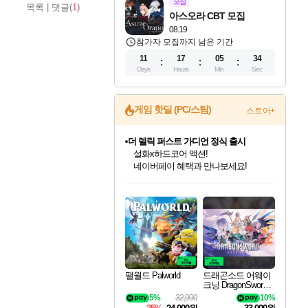
모집
목록
|
댓글(
1
)
아스오라 CBT 모집
08.19
참가자 모집까지 남은 기간
11
17
05
33
Days
Hours
Min
Sec
게임 핫딜 (PC/스팀)
스토어+
더 렐릭 퍼스트 가디언 정식 출시
설화x하드코어 액션!
네이버페이 혜택과 만나보세요!
인벤게임즈 8월 특별 할인!
드래곤소드: 어웨이크닝 입점!
문명 7 특별 할인!
마블 투혼 파이팅 소울즈 정식출시!
귀무자: 검의 길 예약 판매 중!
비스트 오브 리인카네이션 정식 출시!
커세어 코브 출시 기념 할인!
베데스다 40주년 기념 할인 중!
캡콤 프렌차이즈 할인 진행 중!
캡콤 일부 상품 상시 할인
스타워즈 은하계 레이서
로블록스 기프트 카드 공식 입점
인기 퍼블리셔 모음!
스팀으로 만나는 드래곤소드!
조선&고려 DLC 출시 예정
마블 히어로 총 출동&화려한 격투!
10% 할인과
게임프릭 신작 IP
해적'섬'을 발전시키자!
베데스다의 명작들을
몬헌, 바하 등 인기 IP를
몬헌 와일즈 & 드래곤즈 도그마2
인벤게임즈에서 10% 추가 적립
Robux를 가장 안전하고
최대 90% 할인가를 만나보세요!
네이버혜택과 함께 만나보세요!
50%할인&추가 적립까지!
네이버 포인트 혜택까지!
이니&베니 혜택까지!
네이버 혜택가와 함께 예약하세요!
할인&네이버혜택으로 만나보세요!
40주년 프로모션으로 만나보세요!
할인가에 만나보세요!
일부 에디션 상시 할인!
혜택으로 예약 판매 중
편안하게 충전하세요
팰월드 Palworld
드래곤소드 어웨이
크닝 DragonSword A
wakening
5%
32,000
10%