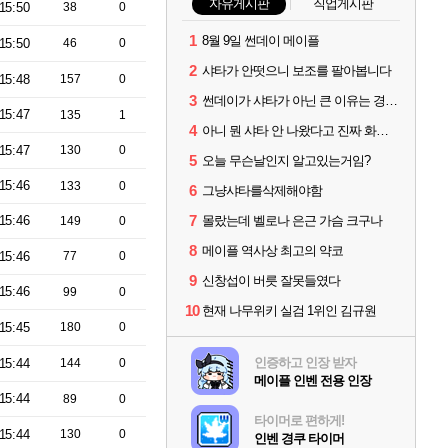
자유게시판
직업게시판
15:50
38
0
1
8월 9일 썬데이 메이플
15:50
46
0
2
샤타가 안떳으니 보조를 팔아봅니다
15:48
157
0
3
썬데이가 샤타가 아닌 큰 이유는 경매장 불안정때문일듯
15:47
135
1
4
아니 뭔 샤타 안 나왔다고 진짜 화내는 사람도 있네
15:47
130
0
5
오늘 무슨날인지 알고있는거임?
15:46
133
0
6
그냥샤타를삭제해야함
7
15:46
몰랐는데 벨로나 은근 가슴 크구나
149
0
8
메이플 역사상 최고의 약코
15:46
77
0
9
신창섭이 버릇 잘못들였다
15:46
99
0
10
현재 나무위키 실검 1위인 김규원
15:45
180
0
인증하고 인장 받자
15:44
144
0
메이플 인벤 전용 인장
15:44
89
0
타이머로 편하게!
15:44
130
0
인벤 경쿠 타이머