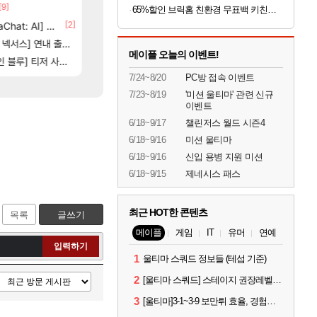
[9]
[67]
[1]
부산 헌혈 먹튀 ㄷㄷ..
7년만에 가족여행을 다녀왔습니다.
메이플
여행
65%할인 브릭홈 친환경 무표백 키친타올, 150매, 6롤
[2]
[
at: AI] 공개
비스트 오브 리인카네이션 정보/공략글 모음
똘끼형 다 좋은데 해외작업장 도와주는 짓은 좀 아니지않냐?
리니지 클래식
비스트
6]
[212]
스] 연내 출시 예정
신호등 2인 40%글 존나 긁히네 씨발
동해바다 추암해수욕장
메이플
여행
메이플 오늘의 이벤트!
83]
[3]
[2
] 티저 사이트 오픈
고양이를 도구로 쓰는 인방 하꼬 스트리머 박제합니다.
혹시 이 만화 아시는 분 계신가요
로아
애니클립
7/24~8/20
PC방 접속 이벤트
7/23~8/19
'미션 울티마' 관련 신규
이벤트
6/18~9/17
챌린저스 월드 시즌4
6/18~9/16
미션 울티마
6/18~9/16
신입 용병 지원 미션
6/18~9/15
제네시스 패스
최근 HOT한 콘텐츠
목록
글쓰기
메이플
게임
IT
유머
연예
입력하기
1
울티마 스쿼드 정보들 (테섭 기준)
2
[울티마 스쿼드] 스테이지 권장레벨, 잠재옵션표, 스킬퍼뎀, 장비 리스트 및 능력치 공유
3
[울티마]3-1~3-9 보만튀 효율, 경험치 공략 및 소소한 컨트롤 팁