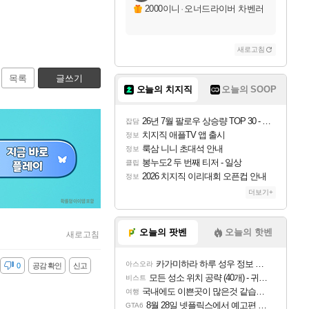
2000이니
·
오너드라이버 차벤러
새로고침
목록
글쓰기
오늘의 치지직
오늘의 SOOP
26년 7월 팔로우 상승량 TOP 30 - 월간 치지직
잡담
치지직 애플TV 앱 출시
정보
룩삼 니니 초대석 안내
정보
봉누도2 두 번째 티저 - 일상
클립
2026 치지직 이리대회 오픈컵 안내
정보
더보기+
오늘의 팟벤
오늘의 핫벤
새로고침
카가미하라 하루 성우 정보 및 주요 필모
아스오라
감
0
공감 확인
신고
모든 성소 위치 공략 (40개) - 귀환한 영혼 도전과제
비스트
국내에도 이쁜곳이 많은것 같습니다
여행
8월 28일 넷플릭스에서 예고편 공개 예정
GTA6