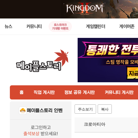
로스트아크
뉴스
커뮤니티
게임캘린더
게이머존
기대평 이벤트
홈
직업 게시판
정보 공유 게시판
커뮤니티 게시판
주소보기
복사
메이플스토리 인벤
크로아티아
로그인하고
출석보상
받으세요!