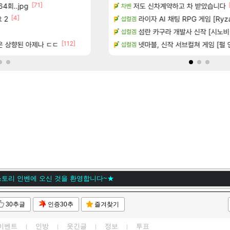
[71]
[150]
4회..jpg
많은것 같습니다
8월 9일 썬데이 메이플
저도 신차계약하고 차 받았습니다
메이플
차벤
[4]
[14]
 2
 메인보드값 오르나
방금 일어난일
라이자 AI 채팅 RPG 게임 [RyzaCh
리니지M
섭컬겜
[1]
[10
출 점유율 7%…글로벌 4위로 부상
챌린저#77777 저격했습니다!
섬란 카구라 개발사 신작 [시노비 넥서
메이플
섭컬겜
[112]
[
좋은 상향된 아제나 ㄷㄷ
8월 13일에 나오나
보상 공지 나온거 10추 하니 올리자
넷마블, 신작 서브컬쳐 게임 [펄 인 블루
로아
섭컬겜
토리 인벤에 오신 것을 환영합니다~★
ㅇ
토리 인벤에 오신 것을 환영합니다~★
30추글
인증30추
즐겨찾기
이벤트
인방
웃긴글
정보
투표