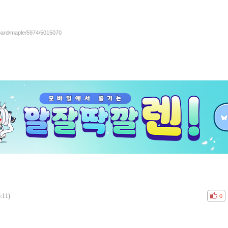
board/maple/5974/5015070
:11)
공감
비공
0