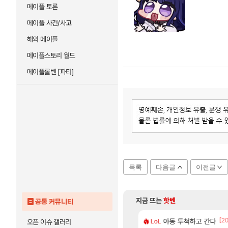
메이플 토론
메이플 사건/사고
해외 메이플
메이플스토리 월드
메이플롤벤 [파티]
목록
다음글
이전글
지금 뜨는
핫벤
공통 커뮤니티
[74]
[2
따왔습니다
2판 ‘몬헌 와일즈’, 30~40fps 목표 추정
야동 투척하고 간다
리싱크드 1.06 패
LoL
리싱크드
오픈 이슈 갤러리