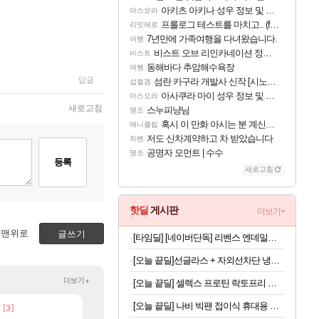
아키츠 아키나 성우 정보 및 주요 필모
아스오라
프롤로그 테스트를 마치고.. (feat. 리아)
리밋제로
7년만에 가족여행을 다녀왔습니다.
여행
비스트 오브 리인카네이션 정보/공략글 모음
비스트
동해바다 추암해수욕장
여행
답글
섬란 카구라 개발사 신작 [시노비 넥서스] 연내 출시 예정
섭컬겜
아사쿠라 마이 성우 정보 및 주요 필모
아스오라
새로고침
스누피냥님
명조
혹시 이 만화 아시는 분 계신가요
애니클립
저도 신차계약하고 차 받았습니다
차벤
공명자 모먼트 | 수수
명조
등록
새로고침
핫딜
게시판
더보기+
맨위로
글쓰기
[타임딜] [네이버단독] 리벤스 엔데일리 엠보싱 아기물티슈 100매, 10개
[오늘 끝딜]선글라스 + 자외선차단 냉감원단 스포츠 쿨 마스크 화이트 1매입
더보기+
[오늘 끝딜] 셀렉스 프로틴 락토프리 플러스 근력 개선 단백질 608g, 4개
[오늘 끝딜] 나비 빅팬 접이식 휴대용 손 선풍기 저소음 BLDC 모터 4000mAh 샌드 카키
[3]
[74]
크로체 따왔습니다
스위치2판 ‘몬헌 와일즈’, 30~40fps 목표 추
로아
해외겜