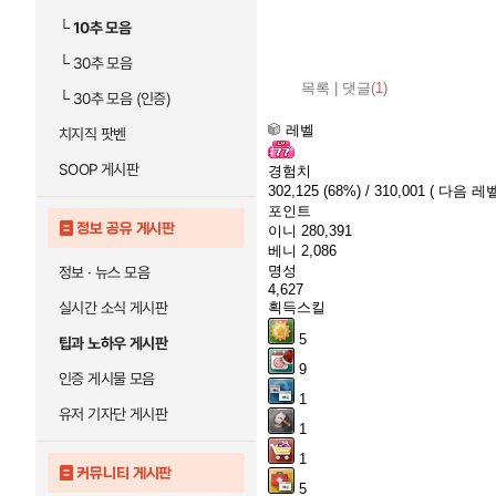
└
10추 모음
└
30추 모음
목록
|
댓글(
1
)
└
30추 모음 (인증)
레벨
치지직 팟벤
SOOP 게시판
경험치
302,125
(68%)
/ 310,001
( 다음 레벨
포인트
정보 공유 게시판
이니
280,391
베니
2,086
명성
정보 · 뉴스 모음
4,627
실시간 소식 게시판
획득스킬
5
팁과 노하우 게시판
9
인증 게시물 모음
1
유저 기자단 게시판
1
1
커뮤니티 게시판
5