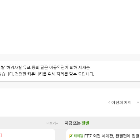
이전페이지
지금 뜨는
팟벤
더보기+
0]
[13]
치노트 (8/5)
장비 올환 이후 약 7개월
FF7 외전 세계관, 완결편에 집결
검은사막
해외겜