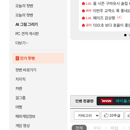
[67]
[1]
혈 먹튀 ㄷㄷ..
에 가족여행을 다녀왔습니다.
올 시즌 구마유시 솔킬 6
국내에도 이쁜곳이 
LoL
여행
오늘의 핫벤
[35]
트 오브 리인카네이션 정보/공략글 모음
끼형 다 좋은데 해외작업장 도와주는 짓은 좀 아니지않냐?
이번주 교역소 룩 좋네요
AI발 원가 압박,
와우
해외겜
오늘의 팟벤
[212]
[4]
2인 40%글 존나 긁히네 씨발
다 추암해수욕장
페이즈 감상평
중국 CXMT, D램 매
LoL
해외겜
AI 그림 그리기
[3]
[221]
구로 쓰는 인방 하꼬 스트리머 박제합니다.
시 이 만화 아시는 분 계신가요
100:8 보다 효율이 
[무한대] 출시일, 
로아
섭컬겜
PC 견적 게시판
더보기
인기 팟벤
팟벤 바로가기
치지직
메이플스
차벤
[순애좋아]
ㅇㅅ
걸그룹
메이플스
인벤 전광판
여행
10추글
해외게임정보
게임 영상
전체
수다
테섭