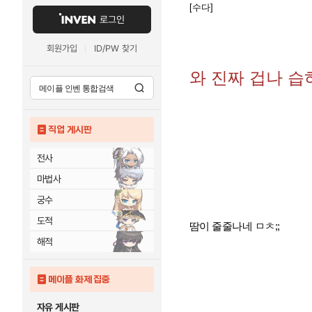
[수다]
로그인
회원가입
ID/PW 찾기
와 진짜 겁나 습
직업 게시판
전사
마법사
궁수
도적
땀이 줄줄나네 ㅁㅊ;;
해적
메이플 화제 집중
자유 게시판