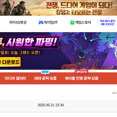
X
최대 90% 할인
라이브/영상
게이밍/IT
게임스토어
8월 프로모션
미디어 갤러리
레테 공략 모음
메이플 인벤 공략 모음
메
2025-05-21 23:34