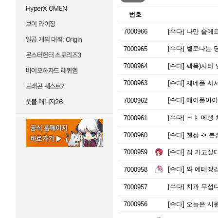
HyperX OMEN
번호
브이 라이징
7000966
[수다]
나만 솔에
일곱 개의 대죄: Origin
[수다]
벨로나는 
7000965
몬스터헌터 스토리즈3
7000964
[수다]
팩폭)샤타 
바이오하자드 레퀴엠
7000963
[수다]
제네플 사서
드래곤 퀘스트7
[수다]
메이플이야
7000962
풋볼 매니저26
[수다]
ㅋㅑ 메생 
7000961
7000960
[수다]
챌섭 -> 본
7000959
[수다]
집 가고싶
[수다]
와 에테장갑
7000958
[수다]
치과 무섭다 
7000957
7000956
[수다]
오늘은 시