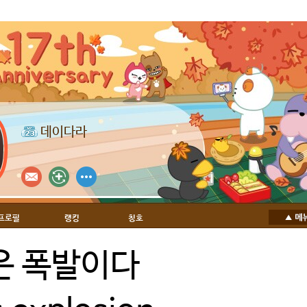
데이다라
프로필
랭킹
칭호
은 폭발이다