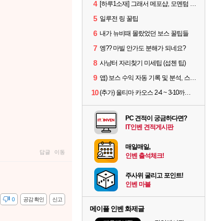
4
[하루1소재] 그래서 메포샵, 모멘텀 효율 얼마나 좋음?
5
일루전 링 꿀팁
6
내가 뉴비때 몰랐었던 보스 꿀팁들
7
엥?? 마빌 안가도 분해가 되네요?
8
사냥터 자리찾기 미세팁 (섭첸 팁)
9
앱) 보스 수익 자동 기록 및 분석, 스케줄러 알림
10
(추가) 울티마 카오스 2-4 ~ 3-10까지 공략 스펙 및 팁 공유
PC 견적이 궁금하다면?
IT인벤 견적게시판
매일매일,
답글
이동
인벤 출석체크!
주사위 굴리고 포인트!
인벤 마블
감
0
공감 확인
신고
메이플 인벤 화제글