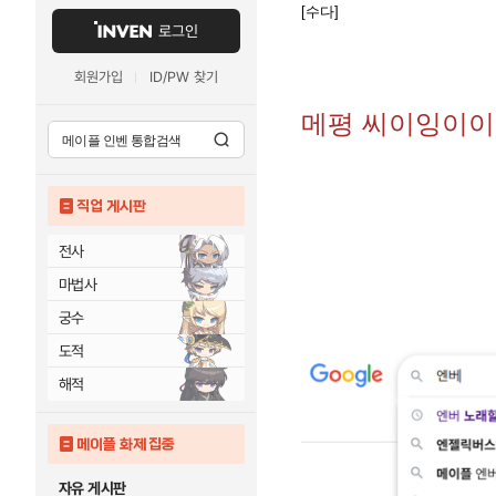
[수다]
로그인
회원가입
ID/PW 찾기
메평 씨이잉이이
직업 게시판
전사
마법사
궁수
도적
해적
메이플 화제 집중
자유 게시판