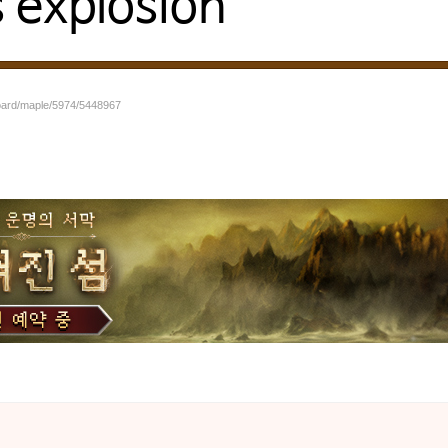
s explosion
board/maple/5974/5448967