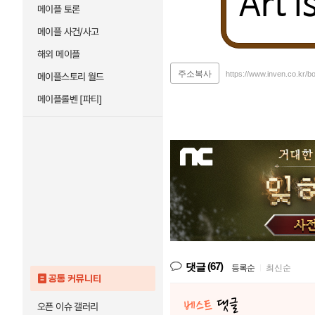
Art i
메이플 토론
메이플 사건/사고
해외 메이플
주소복사
https://www.inven.co.kr/
메이플스토리 월드
메이플롤벤 [파티]
(67)
댓글
등록순
|
최신순
공통 커뮤니티
오픈 이슈 갤러리