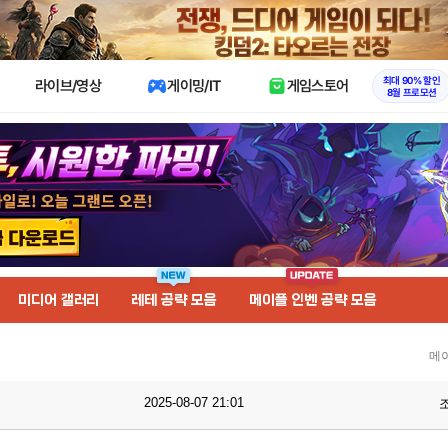
X
최대 90% 할인
라이브/영상
게이밍/IT
게임스토어
8월 프로모션
미디어 갤러리
레테 공략 모음
메이플 인벤 공략 모음
메
2025-08-07 21:01