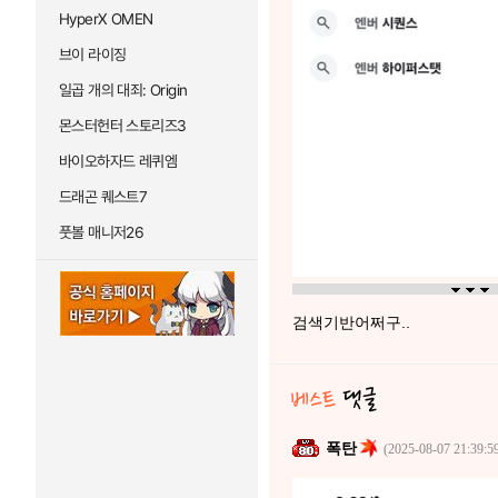
HyperX OMEN
브이 라이징
일곱 개의 대죄: Origin
몬스터헌터 스토리즈3
바이오하자드 레퀴엠
드래곤 퀘스트7
풋볼 매니저26
검색기반어쩌구..
폭탄
(2025-08-07 21:39:5