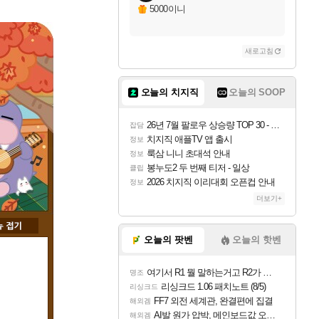
5000이니
새로고침
오늘의 치지직
오늘의 SOOP
26년 7월 팔로우 상승량 TOP 30 - 월간 치지직
잡담
치지직 애플TV 앱 출시
정보
룩삼 니니 초대석 안내
정보
봉누도2 두 번째 티저 - 일상
클립
2026 치지직 이리대회 오픈컵 안내
정보
더보기+
오늘의 팟벤
오늘의 핫벤
여기서 R1 뭘 말하는거고 R2가 뭘말하는걸까요?
명조
리싱크드 1.06 패치노트 (8/5)
리싱크드
FF7 외전 세계관, 완결편에 집결
해외겜
AI발 원가 압박, 메인보드값 오르나
해외겜