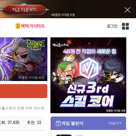
혜택.아이마트
로그인
인
벤
전
체
사
이
트
맵
이플스토리 인벤 자유 게시판
조회:
37,835
추천:
22
게임 캘린더
더보기+