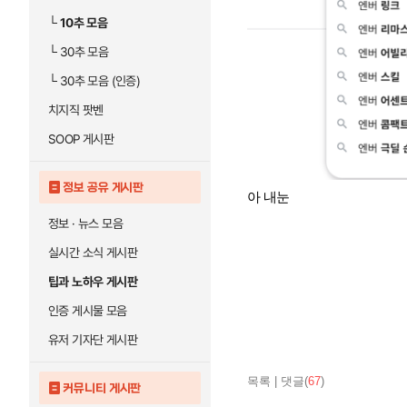
└
10추 모음
└
30추 모음
└
30추 모음 (인증)
치지직 팟벤
SOOP 게시판
정보 공유 게시판
아 내눈
정보 · 뉴스 모음
실시간 소식 게시판
팁과 노하우 게시판
인증 게시물 모음
유저 기자단 게시판
목록
|
댓글(
67
)
커뮤니티 게시판