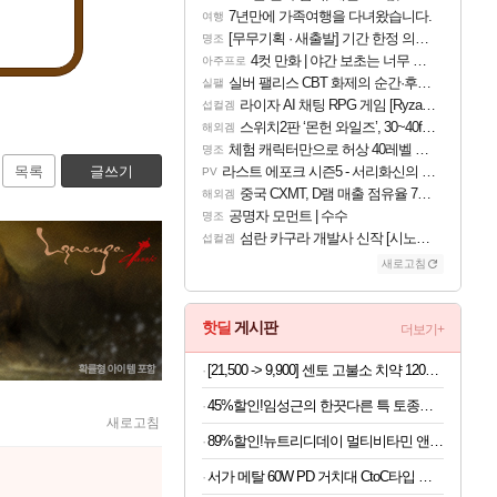
7년만에 가족여행을 다녀왔습니다.
여행
[무무기획 · 새출발] 기간 한정 의뢰 이벤트
명조
4컷 만화 | 야간 보초는 너무 힘들어
아주프로
실버 팰리스 CBT 화제의 순간·후기 모음
실팰
라이자 AI 채팅 RPG 게임 [RyzaChat: AI] 공개
섭컬겜
스위치2판 ‘몬헌 와일즈’, 30~40fps 목표 추정
해외겜
체험 캐릭터만으로 허상 40레벨 하이와티아 5분 컷!｜에이메스·린네·모니에 명함
명조
목록
글쓰기
라스트 에포크 시즌5 - 서리화신의 분노 티저
PV
중국 CXMT, D램 매출 점유율 7%…글로벌 4위로 부상
해외겜
공명자 모먼트 | 수수
명조
섬란 카구라 개발사 신작 [시노비 넥서스] 연내 출시 예정
섭컬겜
새로고침
핫딜
게시판
더보기+
[21,500 -> 9,900] 센토 고불소 치약 120g x 4개
45%할인!임성근의 한끗다른 특 토종순대국, 600g, 7팩
새로고침
89%할인!뉴트리디데이 멀티비타민 앤 미네랄, 60정, 3개
서가 메탈 60W PD 거치대 CtoC타입 초고속 케이블, 블루그레이, 1.5m, 2개