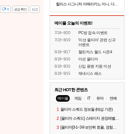
할리스 시그니처 아메리카노 미니, 다크, 0.9g, 100개입, 1개
감
0
공감 확인
신고
메이플 오늘의 이벤트!
7/24~8/20
PC방 접속 이벤트
7/23~8/19
'미션 울티마' 관련 신규
이벤트
6/18~9/17
챌린저스 월드 시즌4
6/18~9/16
미션 울티마
6/18~9/16
신입 용병 지원 미션
6/18~9/15
제네시스 패스
최근 HOT한 콘텐츠
메이플
게임
IT
유머
연예
1
울티마 스쿼드 정보들 (테섭 기준)
2
[울티마 스쿼드] 스테이지 권장레벨, 잠재옵션표, 스킬퍼뎀, 장비 리스트 및 능력치 공유
3
[울티마]3-1~3-9 보만튀 효율, 경험치 공략 및 소소한 컨트롤 팁