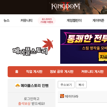
로스트아크
뉴스
커뮤니티
게임캘린더
게이머존
기대평 이벤트
홈
직업 게시판
정보 공유 게시판
커뮤니티 게시판
주소보기
복사
메이플스토리 인벤
데이다라
로그인하고
출석보상
받으세요!