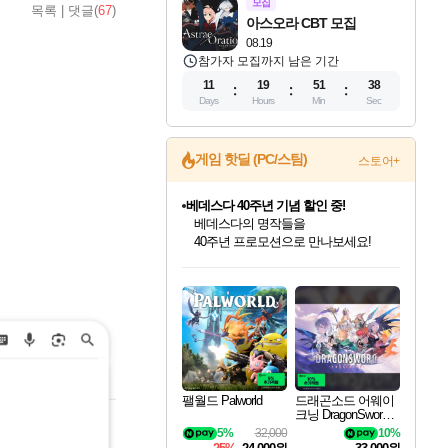
모집
목록
|
댓글(
67
)
아스오라 CBT 모집
08.19
참가자 모집까지 남은 기간
11
19
51
37
Days
Hours
Min
Sec
게임 핫딜 (PC/스팀)
스토어+
베데스다 40주년 기념 할인 중!
베데스다의 명작들을
40주년 프로모션으로 만나보세요!
인벤게임즈 8월 특별 할인!
드래곤소드: 어웨이크닝 입점!
문명 7 특별 할인!
마블 투혼 파이팅 소울즈 정식출시!
귀무자: 검의 길 예약 판매 중!
비스트 오브 리인카네이션 정식 출시!
커세어 코브 출시 기념 할인!
더 렐릭 퍼스트 가디언 정식 출시
캡콤 프렌차이즈 할인 진행 중!
캡콤 일부 상품 상시 할인
스타워즈 은하계 레이서
로블록스 기프트 카드 공식 입점
인기 퍼블리셔 모음!
스팀으로 만나는 드래곤소드!
조선&고려 DLC 출시 예정
마블 히어로 총 출동&화려한 격투!
10% 할인과
게임프릭 신작 IP
해적'섬'을 발전시키자!
설화x하드코어 액션!
몬헌, 바하 등 인기 IP를
몬헌 와일즈 & 드래곤즈 도그마2
인벤게임즈에서 10% 추가 적립
Robux를 가장 안전하고
최대 90% 할인가를 만나보세요!
네이버혜택과 함께 만나보세요!
50%할인&추가 적립까지!
네이버 포인트 혜택까지!
이니&베니 혜택까지!
네이버 혜택가와 함께 예약하세요!
할인&네이버혜택으로 만나보세요!
네이버페이 혜택과 만나보세요!
할인가에 만나보세요!
일부 에디션 상시 할인!
혜택으로 예약 판매 중
편안하게 충전하세요
팰월드 Palworld
드래곤소드 어웨이
크닝 DragonSword A
wakening
5%
32,000
10%