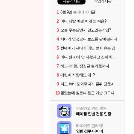
자유게시판
직업게시판
1
8월 9일 썬데이 메이플
2
아니 시발 이걸 어케 안 속음?
3
오늘 무슨날인지 알고있는거임?
4
샤타가 안떳으니 보조를 팔아봅니다
5
썬데이가 샤타가 아닌 큰 이유는 경매장 불안정때문일듯
6
아니 뭔 샤타 안 나왔다고 진짜 화내는 사람도 있네
7
하드메이린 징징글 뭔가했더니
8
메린이 자랑해도 돼..?
9
저도 뉴비 도와주다가 클튀 당했네요(챌린저스2 클튀한 '꽃구름레테')
10
몰랐는데 벨로나 은근 가슴 크구나
인증하고 인장 받자
메이플 인벤 전용 인장
타이머로 편하게!
인벤 경쿠 타이머