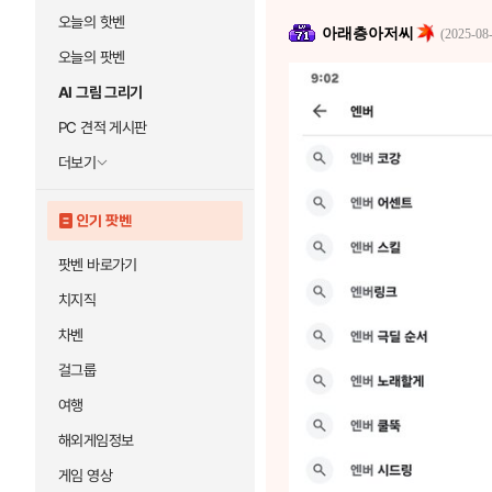
오늘의 핫벤
아래층아저씨
(2025-08-
오늘의 팟벤
AI 그림 그리기
PC 견적 게시판
더보기
인기 팟벤
팟벤 바로가기
치지직
차벤
걸그룹
여행
해외게임정보
게임 영상