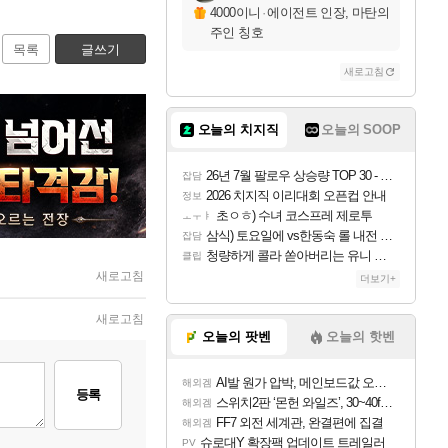
4000이니
·
에이전트 인장, 마탄의
주인 칭호
목록
글쓰기
새로고침
오늘의 치지직
오늘의 SOOP
26년 7월 팔로우 상승량 TOP 30 - 월간 치지직
잡담
2026 치지직 이리대회 오픈컵 안내
정보
초ㅇㅎ) 수녀 코스프레 제로투
ㅗㅜㅑ
삼식) 토요일에 vs한동숙 롤 내전 예정
잡담
청량하게 콜라 쏟아버리는 유니 ㅋㅋㅋ
클립
새로고침
더보기+
새로고침
오늘의 팟벤
오늘의 핫벤
AI발 원가 압박, 메인보드값 오르나
해외겜
등록
스위치2판 ‘몬헌 와일즈’, 30~40fps 목표 추정
해외겜
FF7 외전 세계관, 완결편에 집결
해외겜
슈로대Y 확장팩 업데이트 트레일러
PV