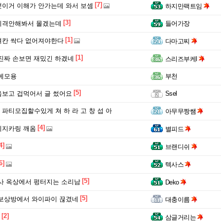
[7]
이거 이해가 안가는데 와서 보셈
하지만팩트임
[3]
티격안해봐서 몰겠는데
들어가장
[1]
려칸 싹다 없어져야한다
다마고찌
[1]
진짜 손보면 재밌긴 하겠네
스리즈부케l
메모용
부천
[5]
보고 겁먹어서 글 썼어요
Ssel
파티모집할수있게 쳐 하 라 고 창 섭 아
아무무짱쌤
[4]
이지카링 깨옴
별피드
4]
브랜디쉬
6]
텍사스
[5]
사 옥상에서 펑터지는 소리남
Deko
[5]
보상방에서 와이파이 끊겼네
대충이름
[2]
삼글거리는