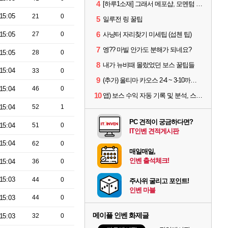
4
[하루1소재] 그래서 메포샵, 모멘텀 효율 얼마나 좋음?
15:05
21
0
5
일루전 링 꿀팁
6
15:05
27
0
사냥터 자리찾기 미세팁 (섭첸 팁)
7
엥?? 마빌 안가도 분해가 되네요?
15:05
28
0
8
내가 뉴비때 몰랐었던 보스 꿀팁들
15:04
33
0
9
(추가) 울티마 카오스 2-4 ~ 3-10까지 공략 스펙 및 팁 공유
15:04
46
0
10
앱) 보스 수익 자동 기록 및 분석, 스케줄러 알림
15:04
52
1
PC 견적이 궁금하다면?
15:04
51
0
IT인벤 견적게시판
15:04
62
0
매일매일,
인벤 출석체크!
15:04
36
0
15:03
44
0
주사위 굴리고 포인트!
인벤 마블
15:03
44
0
메이플 인벤 화제글
15:03
32
0