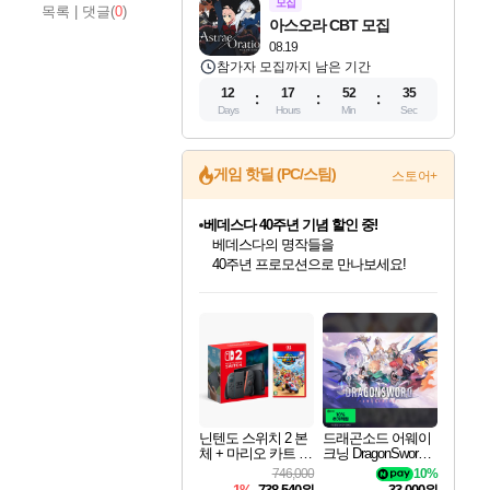
모집
목록
|
댓글(
0
)
아스오라 CBT 모집
08.19
참가자 모집까지 남은 기간
12
17
52
34
Days
Hours
Min
Sec
베데스다 40주년 기념 할인 중!
게임 핫딜 (PC/스팀)
스토어+
베데스다의 명작들을
40주년 프로모션으로 만나보세요!
마블 투혼 파이팅 소울즈 예약 판매 중!
마블 히어로 총 출동&화려한 격투!
네이버 포인트 혜택까지!
인벤게임즈 8월 특별 할인!
드래곤소드: 어웨이크닝 입점!
문명 7 특별 할인!
귀무자: 검의 길 예약 판매 중!
비스트 오브 리인카네이션 정식 출시!
커세어 코브 출시 기념 할인!
더 렐릭 퍼스트 가디언 정식 출시
캡콤 프렌차이즈 할인 진행 중!
캡콤 일부 상품 상시 할인
스타워즈 은하계 레이서
로블록스 기프트 카드 공식 입점
인기 퍼블리셔 모음!
스팀으로 만나는 드래곤소드!
조선&고려 DLC 출시 예정
10% 할인과
게임프릭 신작 IP
해적'섬'을 발전시키자!
설화x하드코어 액션!
몬헌, 바하 등 인기 IP를
몬헌 와일즈 & 드래곤즈 도그마2
인벤게임즈에서 10% 추가 적립
Robux를 가장 안전하고
최대 90% 할인가를 만나보세요!
네이버혜택과 함께 만나보세요!
50%할인&추가 적립까지!
이니&베니 혜택까지!
네이버 혜택가와 함께 예약하세요!
할인&네이버혜택으로 만나보세요!
네이버페이 혜택과 만나보세요!
할인가에 만나보세요!
일부 에디션 상시 할인!
혜택으로 예약 판매 중
편안하게 충전하세요
닌텐도 스위치 2 본
드래곤소드 어웨이
체 + 마리오 카트 월
크닝 DragonSword A
드
wakening
746,000
10%