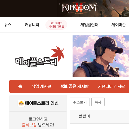
로스트아크
뉴스
커뮤니티
게임캘린더
게이머존
기대평 이벤트
홈
직업 게시판
정보 공유 게시판
커뮤니티 게시판
주소보기
복사
메이플스토리 인벤
쌀팔이
로그인하고
출석보상
받으세요!