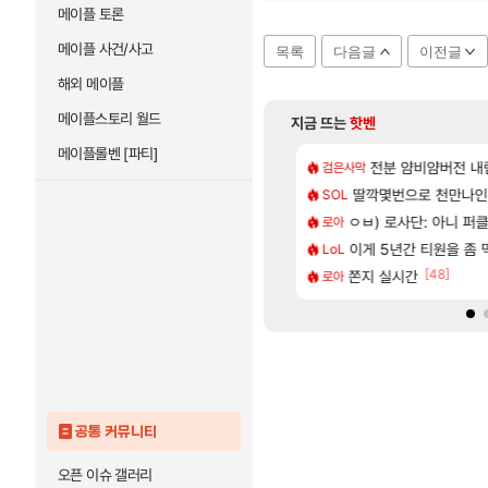
메이플 토론
메이플 사건/사고
목록
다음글
이전글
해외 메이플
메이플스토리 월드
지금 뜨는
핫벤
메이플롤벤 [파티]
[25]
질 금액 1억이 넘네요..다들 꼭 해보십셔ㅁㅊ
 한정 아니다! 정예림, 화속성 서포터 세대 교체
전분 얌비얌버전 내
테스트 때는 로비
검은사막
리밋제로
[31]
[1]
기 떡상한 팔찌옵션
7 외전 세계관, 완결편에 집결
딸깍몇번으로 천만나
챕터별 길찾기/지도 
SOL
비스트
[9]
.1% 뚫었다
카구라 개발사 신작 [시노비 넥서스] 연내 출시 예정
ㅇㅂ) 로사단: 아니 퍼클팟 
비스트 오브 리인카네
로아
PV
[64]
 6억컷ㅋㅋㅋ
, 신작 서브컬쳐 게임 [펄 인 블루] 티저 사이트 오픈
이게 5년간 티원을 좀
「에린」 컨셉 포스
LoL
아스오라
[37]
[48]
 나이트메어 클리어 TOP10 알려드립니다.
컷 만화 | 야간 보초는 너무 힘들어
쫀지 실시간
7년만에 가족여행을
로아
여행
공통 커뮤니티
오픈 이슈 갤러리