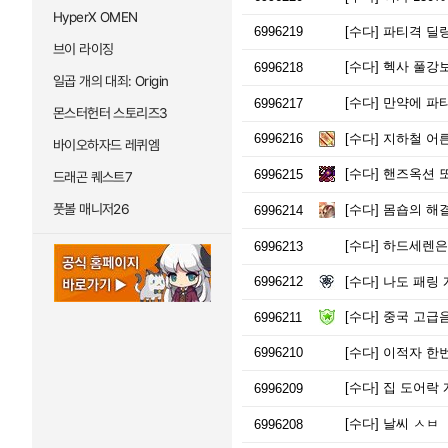
HyperX OMEN
6996219
[수다]
파티격 딜량
브이 라이징
[수다]
헥사 풀강보
6996218
일곱 개의 대죄: Origin
[수다]
만약에 파티 결
6996217
몬스터헌터 스토리즈3
6996216
[수다]
지하철 어른
바이오하자드 레퀴엠
[수다]
핸즈옥션 또
6996215
드래곤 퀘스트7
풋볼 매니저26
[수다]
몸숍의 해결
6996214
[수다]
하드세렌은 
6996213
6996212
[수다]
나도 패링 
[수다]
중국 고급
6996211
6996210
[수다]
이적자 한
[수다]
집 도어락 
6996209
[수다]
날씨 ㅅㅂ
6996208