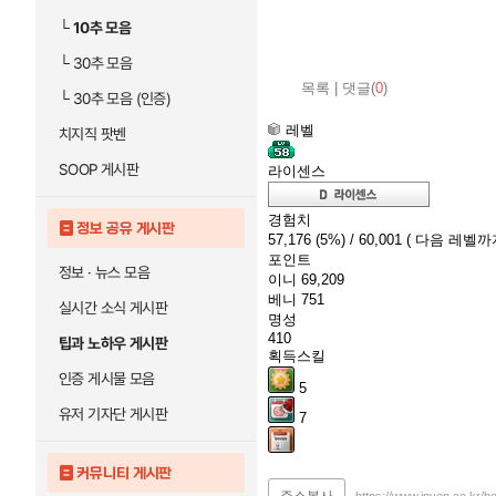
└
10추 모음
└
30추 모음
목록
|
댓글(
0
)
└
30추 모음 (인증)
레벨
치지직 팟벤
SOOP 게시판
라이센스
경험치
정보 공유 게시판
57,176
(5%)
/ 60,001
( 다음 레벨까지 
포인트
정보 · 뉴스 모음
이니
69,209
베니
751
실시간 소식 게시판
명성
410
팁과 노하우 게시판
획득스킬
인증 게시물 모음
5
유저 기자단 게시판
7
커뮤니티 게시판