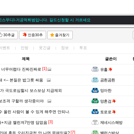
토리 인벤에 오신 것을 환영합니다~★
고스무디I-거공먹튀범입니다. 길드신청할 시 거르세요
고스무디I-거공먹튀범입니다. 길드신청할 시 거르세요
30추글
인증30추
즐겨찾기
토리 인벤에 오신 것을 환영합니다~★
이벤트
인방
웃긴글
정보
투표
제목
글쓴이
[1]
 너무어렵다 진짜진짜로
유홀
 <-- 본질은 밥그릇 싸움
곰흰곰흰
가 극도로심할시 보스보상 지급제외
밍아한
보조격 구할까 생각중이야
망혼검
수 올린 사람이 볼 수 있게 해주면 안되나.
토로로
[3]
화+지금 챌린져7만명 답없음
제네시스해방
[7]
%인데 혼돈 오리진극컷 안 나면 문제있음?
밸런스박살