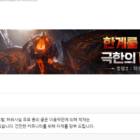
board/maple/5974/6850529