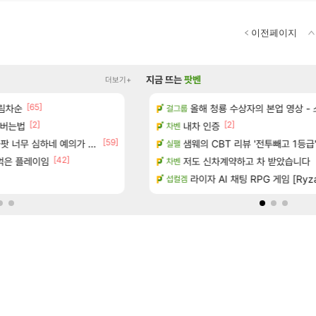
이전페이지
지금 뜨는
팟벤
더보기+
[65]
림차순
에 온라인 기능이 있는데
ㅇㅂ) 쫀지 채팅창 ㅋㅋㅋㅋㅋㅋㅋㅋ
올해 청룡 수상자의 본업 영상 -
로아
걸그룹
[2]
[2]
[
인버는법
공략 (1 ~ 12장)
메이플 렉걸리는 애들은 참고해라
내차 인증
메이플
차벤
[59]
[25]
너무 심하네 예의가 없어(?)
이션 오픈 트레일러
샘웨의 CBT 리뷰 '전투빼고 1등급
근데 펄없 얘들은 왜 아직도
검은사막
실팰
[42]
[231]
 먹은 플레이임
터 공개
“ 경기도 사실상 부도. ”
저도 신차계약하고 차 받았습니다
메이플
차벤
[1]
 다녀왔습니다.
[벨가르딘 The FIRST] 운영 후기 + 1~3위 공대
라이자 AI 채팅 RPG 게임 [Ryza
로아
섭컬겜