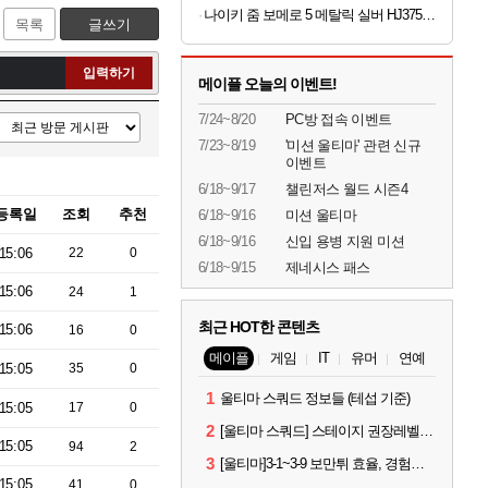
나이키 줌 보메로 5 메탈릭 실버 HJ3758-001 남자 운동화
목록
글쓰기
입력하기
메이플 오늘의 이벤트!
7/24~8/20
PC방 접속 이벤트
7/23~8/19
'미션 울티마' 관련 신규
이벤트
6/18~9/17
챌린저스 월드 시즌4
등록일
조회
추천
6/18~9/16
미션 울티마
6/18~9/16
신입 용병 지원 미션
15:06
22
0
6/18~9/15
제네시스 패스
15:06
24
1
최근 HOT한 콘텐츠
15:06
16
0
메이플
게임
IT
유머
연예
15:05
35
0
1
울티마 스쿼드 정보들 (테섭 기준)
15:05
17
0
2
[울티마 스쿼드] 스테이지 권장레벨, 잠재옵션표, 스킬퍼뎀, 장비 리스트 및 능력치 공유
15:05
94
2
3
[울티마]3-1~3-9 보만튀 효율, 경험치 공략 및 소소한 컨트롤 팁
15:05
41
0