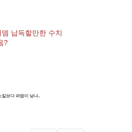
퍼뎀 납득할만한 수치
음?
 스킬보다 퍼뎀이 낮냐..