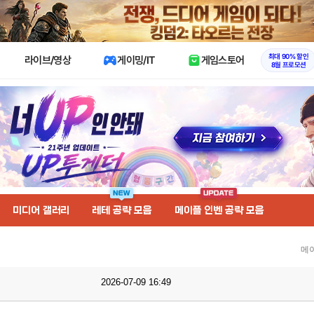
X
최대 90% 할인
라이브/영상
게이밍/IT
게임스토어
8월 프로모션
미디어 갤러리
레테 공략 모음
메이플 인벤 공략 모음
메
2026-07-09 16:49