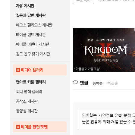
주소복사
https://www.inven.co.kr/
자유 게시판
질문과 답변 게시판
에오스 핼리오스 게시판
메이플 랜드 게시판
메이플 바란다 게시판
길드 친구 찾기 게시판
미디어 갤러리
팬아트 카툰 갤러리
댓글
등록순
|
최신순
코디 염색 갤러리
공작소 게시판
동영상 게시판
메이플 관련 팟벤