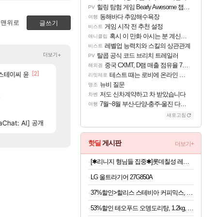
힐링 탐험 게임 Bearly Awesome 챕터 1 트레일러
PV
동해바다 추암해수욕장
여행
맨위로
글쓰기
게임 시작 전 추천 설정
비스트
혹시 이 만화 아시는 분 계신가요
애니클립
레벨업 능력치와 스킬의 상관관계
비스트
더보기+
탈콥 공식 코드 브리치 트레일러
PV
중국 CXMT, D램 매출 점유율 7%…글로벌 4위로 부상
해외겜
[45]
[2]
[
ㅋㅋㅋ
 스테이씨 윤
와ㅅㅂ 현질 금액 1억이 넘네요..다들 꼭 해보십셔ㅁㅊ
과부하 한정 아니다! 정예림, 화속성 서포터 세대 
FCO
나혼렙
테스트 때는 로비에 온라인 기능이 있는데
리밋제로
뉴비 질문
610]
[31]
[1]
명조
오늘 갑자기 떡상한 팔찌옵션
FF7 외전 세계관, 완결편에 집결
로아
해외겜
저도 신차계약하고 차 받았습니다
차벤
[9]
'
오 0.1% 뚫었다
섬란 카구라 개발사 신작 [시노비 넥서스] 연내 출시 
리니지M
섭컬겜
7월~8월 부산-단양-충주-울진 다녀왔어요~
여행
[64]
에마삼 6억컷ㅋㅋㅋ
넷마블, 신작 서브컬쳐 게임 [펄 인 블루] 티저 사이트 
메이플
섭컬겜
새로고침
[74]
[
 축하 Ai짤
Chat: AI] 공개
[벨가르딘] 나이트메어 클리어 TOP10 알려드립니다.
4컷 만화 | 야간 보초는 너무 힘들어
로아
아주프로
핫딜
게시판
더보기+
[✱리니지 형님들 집중✱]롯데칠성 레쓰비 마일드, 175ml, 30캔
LG 울트라기어 27G850A
37%할인>할리스 스테비아 커피믹스, 9.5g, 100개입, 1개
53%할인 테오푸드 오뎅도리탕, 1.2kg, 1개