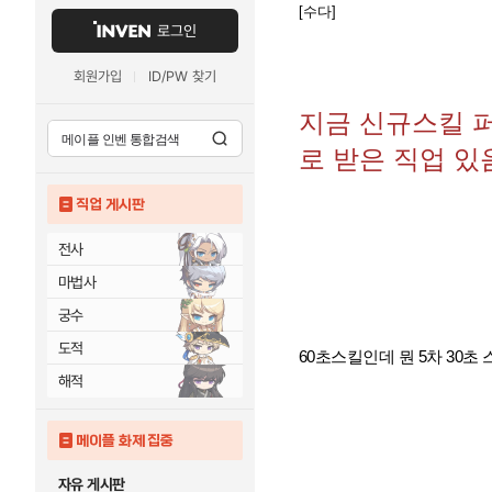
[수다]
로그인
회원가입
ID/PW 찾기
지금 신규스킬 
로 받은 직업 있
직업 게시판
전사
마법사
궁수
도적
60초스킬인데 뭔 5차 30초
해적
메이플 화제 집중
자유 게시판