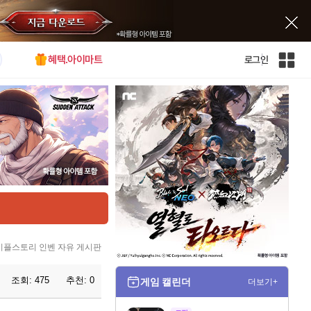
혜택.아이마트
로그인
인
벤
전
체
사
이
트
맵
이플스토리 인벤 자유 게시판
조회:
475
추천:
0
게임 캘린더
더보기+