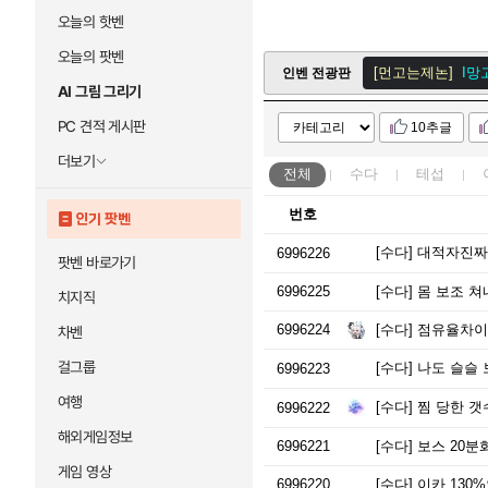
오늘의 핫벤
메이플스
오늘의 팟벤
[먼고는제논]
I망
인벤 전광판
AI 그림 그리기
[먼고는제논]
I망
PC 견적 게시판
10추글
메이플스
더보기
전체
수다
테섭
번호
인기 팟벤
[수다]
대적자진짜
6996226
팟벤 바로가기
6996225
[수다]
몸 보조 쳐내
치지직
6996224
[수다]
점유율차이
차벤
걸그룹
[수다]
나도 슬슬 
6996223
여행
[수다]
찜 당한 갯
6996222
해외게임정보
6996221
[수다]
보스 20분
게임 영상
6996220
[수다]
이카 130