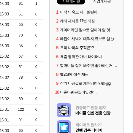
자유게시판
직업게시판
15:03
91
1
1
이적자 숙코 시ㅡ발련아
15:03
51
0
2
레테 재사용 17번 터짐
15:03
55
0
3
게이머라면 필수로 알아야 할 것
15:03
70
0
4
메린이 새벽에 대적자 큐브로 일 냈읍니다...
15:03
36
0
5
우리 나라의 주적은??
15:02
6
67
0
요즘 영화관 매너 왜이러냐
7
할머니들 젊게 봐주면 좋아하는거 아니었냐?
15:02
51
0
8
챌2섭에 예수 재림
15:02
78
0
9
작가 바뀐걸로 개처망한 만화.jpg
15:02
56
0
10
나존나만은일이잇엇어..
15:02
89
0
인증하고 인장 받자
15:01
122
0
메이플 인벤 전용 인장
15:01
91
0
타이머로 편하게!
인벤 경쿠 타이머
15:00
65
0