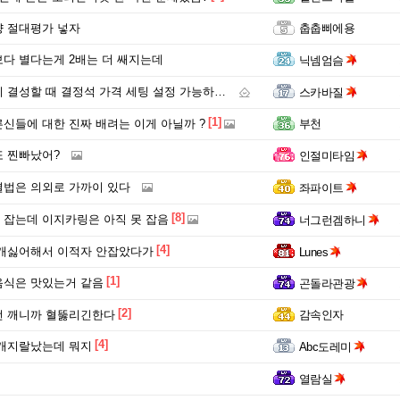
 절대평가 넣자
춥춥삐에용
다 별다는게 2배는 더 쌔지는데
닉넴엄슴
성할 때 결정석 가격 세팅 설정 가능하면 할꺼임??
스카바질
[1]
신들에 대한 진짜 배려는 이게 아닐까 ?
부천
 찐빠났어?
인절미타임
법은 의외로 가까이 있다
좌파이트
[8]
잡는데 이지카링은 아직 못 잡음
너그런겜하니
[4]
개싫어해서 이적자 안잡았다가
Lunes
[1]
음식은 맛있는거 같음
곤돌라관광
[2]
번 깨니까 혈뚫리긴한다
감속인자
[4]
개지랄났는데 뭐지
Abc도레미
열람실