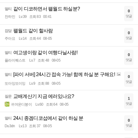
같이 디코하면서 팰월드 하실분?
멀티
0
댓글
찬하민
Lv.39
조회 83
00:41
팰월드 같이 할사람
잡담
0
댓글
주아요
Lv.14
조회 44
08-05
여고생이랑 같이 여행다닐사람!
멀티
0
댓글
플라이퀘스트
Lv.7
조회 48
08-05
[파이 서버] 24시간 접속 가능! 함께 하실 분 구해요!
멀티
0
댓글
또아잉또이잉
Lv.9
조회 88
08-05
교배계산기 지금 에러있나요?
질문
1
댓글
귀여운디붕이
Lv.60
조회 64
08-05
24시 종겜디코섭에서 같이 하실 분
멀티
0
댓글
Du3dn
Lv.13
조회 37
08-05