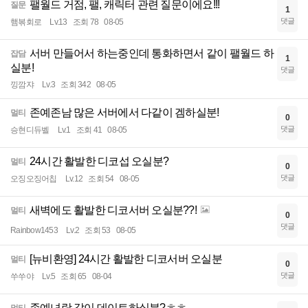
팰월드 거점, 팰, 캐릭터 관련 질문이에요!!!
질문
1
댓글
햄볶회로
Lv.13
조회 78
08-05
서버 만들어서 하는중인데 통화하면서 같이 팰월드 하
잡담
1
실분!
댓글
낑깜쟈
Lv.3
조회 342
08-05
존예존남 많은 서버에서 다같이 겜하실분!
멀티
0
댓글
승현디듀벨
Lv.1
조회 41
08-05
24시간 활발한 디코섭 오실분?
멀티
0
댓글
오징오징어칩
Lv.12
조회 54
08-05
새벽에도 활발한 디코서버 오실분??!
멀티
0
댓글
Rainbow1453
Lv.2
조회 53
08-05
[뉴비환영] 24시간 활발한 디코서버 오실분
멀티
0
댓글
쑤쑤야
Lv.5
조회 65
08-04
존예녀랑 같이 데이트하실분?ㅎㅎ