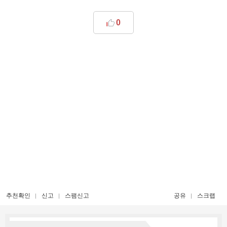
0
추천확인
신고
스팸신고
공유
스크랩