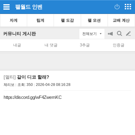
팰월드
인벤
자게
팁게
팰 도감
팰 모션
교배 계산
커뮤니티 게시판
전체보기
공
검
글
지
색
내글
내 댓글
3추글
인증글
on/off
쓰
기
[멀티]
같이 디코 할래?
체리보
조회:
350
2026-04-28 08:16:28
https://discord.gg/wF4ZwemKC