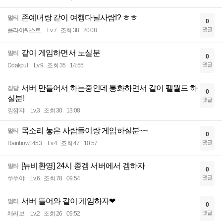
존예녀랑 같이 여행다닐사람!? ㅎㅎ
멀티
0
댓글
플라이퀘스트
Lv.7
조회 38
20:08
같이 게임하면서 노실분
멀티
0
댓글
Ddakpul
Lv.9
조회 35
14:55
서버 만들어서 하는중인데 통화하면서 같이 팰월드 하
잡담
0
실분!
댓글
낑깜쟈
Lv.3
조회 30
13:08
목소리 놓은 사람들이랑 게임하실분~~
멀티
0
댓글
Rainbow1453
Lv.4
조회 47
10:57
[뉴비환영] 24시 종겜 서버에서 겜하자
멀티
0
댓글
쑤쑤야
Lv.6
조회 78
09:54
서버 들어와 같이 게임하자❤
멀티
0
댓글
체리보
Lv.2
조회 26
09:52