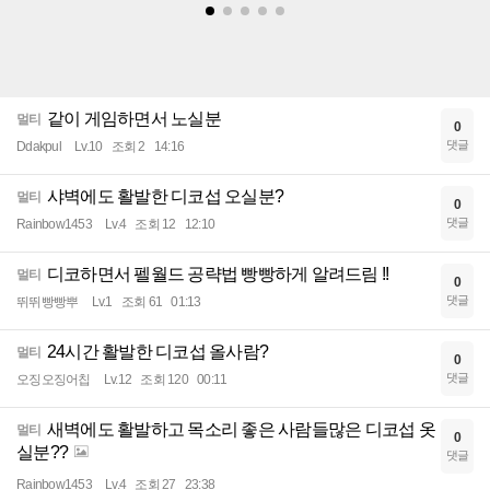
같이 게임하면서 노실분
멀티
0
댓글
Ddakpul
Lv.10
조회 2
14:16
샤벽에도 활발한 디코섭 오실분?
멀티
0
댓글
Rainbow1453
Lv.4
조회 12
12:10
디코하면서 펠월드 공략법 빵빵하게 알려드림 !!
멀티
0
댓글
뛰뛰빵빵뿌
Lv.1
조회 61
01:13
24시간 활발한 디코섭 올사람?
멀티
0
댓글
오징오징어칩
Lv.12
조회 120
00:11
새벽에도 활발하고 목소리 좋은 사람들많은 디코섭 옷
멀티
0
실분??
댓글
Rainbow1453
Lv.4
조회 27
23:38