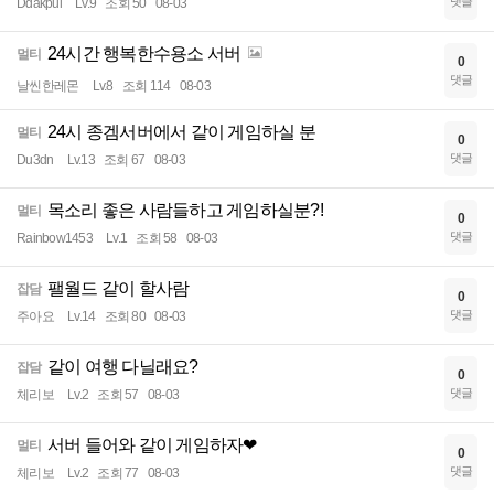
댓글
Ddakpul
Lv.9
조회 50
08-03
24시간 행복한수용소 서버
멀티
0
댓글
날씬한레몬
Lv.8
조회 114
08-03
24시 종겜서버에서 같이 게임하실 분
멀티
0
댓글
Du3dn
Lv.13
조회 67
08-03
목소리 좋은 사람들하고 게임하실분?!
멀티
0
댓글
Rainbow1453
Lv.1
조회 58
08-03
팰월드 같이 할사람
잡담
0
댓글
주아요
Lv.14
조회 80
08-03
같이 여행 다닐래요?
잡담
0
댓글
체리보
Lv.2
조회 57
08-03
서버 들어와 같이 게임하자❤
멀티
0
댓글
체리보
Lv.2
조회 77
08-03