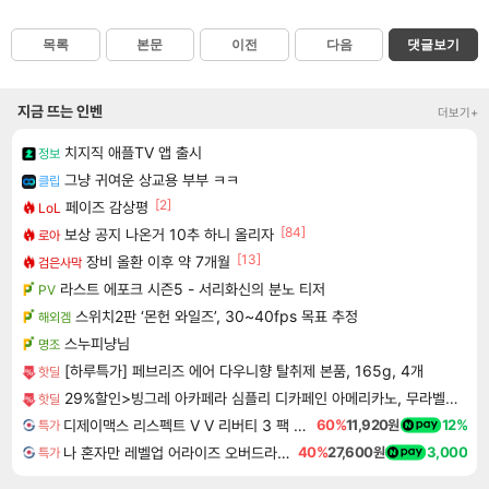
목록
본문
이전
다음
댓글보기
지금 뜨는 인벤
더보기+
치지직 애플TV 앱 출시
정보
그냥 귀여운 상교용 부부 ㅋㅋ
클립
[2]
페이즈 감상평
LoL
[84]
보상 공지 나온거 10추 하니 올리자
로아
[13]
장비 올환 이후 약 7개월
검은사막
라스트 에포크 시즌5 - 서리화신의 분노 티저
PV
스위치2판 ‘몬헌 와일즈’, 30~40fps 목표 추정
해외겜
스누피냥님
명조
[하루특가] 페브리즈 에어 다우니향 탈취제 본품, 165g, 4개
핫딜
29%할인>빙그레 아카페라 심플리 디카페인 아메리카노, 무라벨, 400ml, 20개
핫딜
디제이맥스 리스펙트 V V 리버티 3 팩 DJMAX RESPECT V V Liberty 3 Pack DLC
60%
11,920원
12%
특가
나 혼자만 레벨업 어라이즈 오버드라이브 Solo Leveling Arise
40%
27,600원
3,000
특가