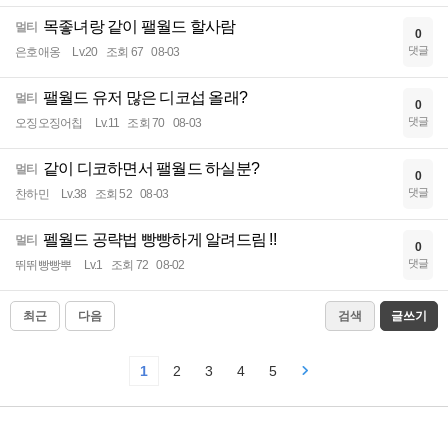
목좋녀랑 같이 팰월드 할사람
멀티
0
댓글
은호애옹
Lv.20
조회 67
08-03
팰월드 유저 많은 디코섭 올래?
멀티
0
댓글
오징오징어칩
Lv.11
조회 70
08-03
같이 디코하면서 팰월드 하실분?
멀티
0
댓글
찬하민
Lv.38
조회 52
08-03
펠월드 공략법 빵빵하게 알려드림 !!
멀티
0
댓글
뛰뛰빵빵뿌
Lv.1
조회 72
08-02
최근
다음
검색
글쓰기
1
2
3
4
5