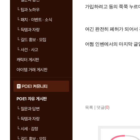
가입하려고 동의 쭉쭉 누
└
팁과 노하우
└
패치 · 이벤트 · 소식
여긴 완전히 폐허가 되어서 
└
득템과 자랑
└
길드 홍보 · 모집
어쩜 인벤에서의 마지막 글일
└
사건 · 사고
캐릭터 게시판
아이템 거래 게시판
POE1 커뮤니티
POE1 자유 게시판
목록
|
댓글(
0
)
└
질문과 답변
└
득템과 자랑
└
시세 · 감정
└
길드 홍보 · 모집