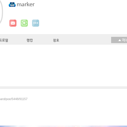
marker
프로필
랭킹
칭호
board/poe/5448/91157