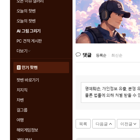
오픈 이슈 갤러리
오늘의 핫벤
오늘의 팟벤
AI 그림 그리기
PC 견적 게시판
더보기
댓글
등록순
|
최신순
인기 팟벤
팟벤 바로가기
치지직
차벤
걸그룹
여행
목록
다음글
이전글
해외게임정보