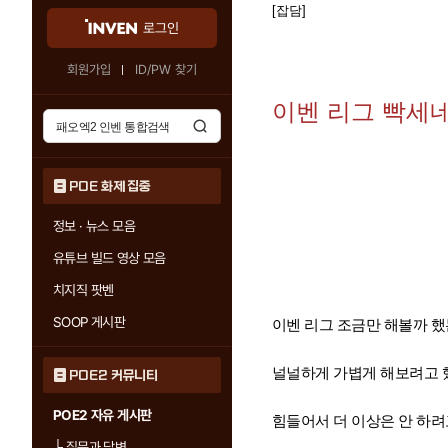
[잡담]
로그인
회원가입
ID/PW 찾기
이벤 리그 빡세네
POE 화제 집중
정보 · 뉴스 모음
유튜브 빌드 영상 모음
치지직 팟벤
SOOP 게시판
이벤 리그 조금만 해볼까 했
널널하게 가볍게 해보려고 
POE2 커뮤니티
POE2 자유 게시판
힘들어서 더 이상은 안 하려
└
질문과 답변