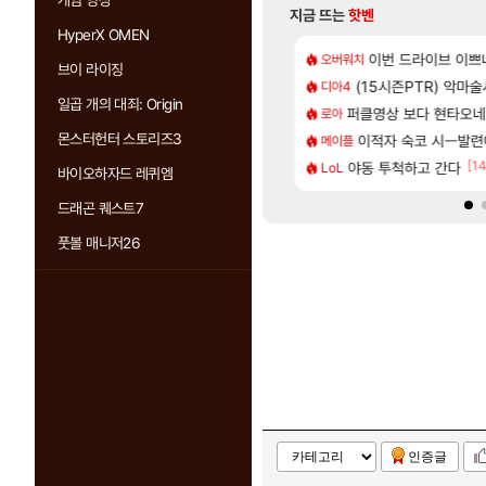
게임 영상
지금 뜨는
핫벤
HyperX OMEN
[98]
77777 저격했습니다!
 길찾기/지도 공략 (1 ~ 12장)
7년만에 가족여행을
이번 드라이브 이쁘
오버워치
여행
브이 라이징
[118]
나이트메어 TOP 10 직업별 분포
컷 만화 | 야간 보초는 너무 힘들어
(15시즌PTR) 악마
「에린」 컨셉 포스
디아4
아스오라
일곱 개의 대죄: Origin
[79]
맛본 시점 민심 췤
2판 ‘몬헌 와일즈’, 30~40fps 목표 추정
퍼클영상 보다 현타오네
쿠를 먼저 보내서 
로아
비스트
몬스터헌터 스토리즈3
[12]
가능 불가능?
스트 때는 로비에 온라인 기능이 있는데
이적자 숙코 시ㅡ발련
비스트 오브 리인
메이플
비스트
[202]
[14
2인 40%글 존나 긁히네 씨발
 오브 리인카네이션 오픈 트레일러
야동 투척하고 간다
리싱크드 1.06 패
LoL
리싱크드
바이오하자드 레퀴엠
드래곤 퀘스트7
풋볼 매니저26
인증글