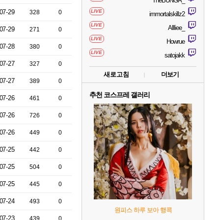
TheBUNGA_
07-29
LIVE
328
0
immortalskillz2
LIVE
Allliee_
07-29
271
0
LIVE
Howrue
07-28
380
0
LIVE
satojakk
07-27
327
0
새로고침
더보기
07-27
389
0
추천 코스프레 갤러리
07-26
461
0
07-26
726
0
07-26
449
0
07-25
442
0
07-25
504
0
07-25
445
0
07-24
493
0
원피스 하루 보아 행콕
07-23
439
0