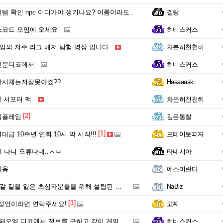
템 확인 npc 어디가야 생기나요? 이름이라도..
겔랑
스코드 모임에 오세요
히비스커스
레임의 저주 리그 해저 탐험 영상 입니다
차분히천천히
전문디코에서
히비스커스
한시체는저장못아죠??
Haaaaaak
성 서포터 팩
차분히천천히
[2]
올플레임
깊은통찰
[1]
급 10주년 연회 10시 막 시작!!!
포테이토피자
 나니 오류나네..ㅅㅂ
타네시아
나용
에스미란다
 잃은 초심자분들을 위해 설립된 초심자 전용 밀착 케어 길드입니다.
NaBiz
[1]
 성인이라면 연락주세요!
고찌
 페오엑 디코에서 정보를 구하고 같이 게임해요
히비스커스