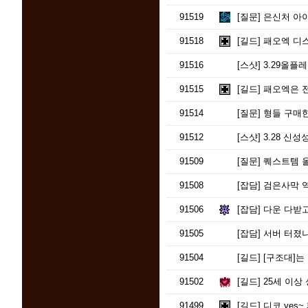
91519
[질문]
은신처 아이
91518
[길드]
패오엑 디
91516
[스샷]
3.29올플
91515
[길드]
패오엑은 
91514
[질문]
형들 구매
91512
[스샷]
3.28 신성
91509
[질문]
퀘스트템 
91508
[잡담]
검은사막 역대
91506
[잡담]
다운 다받고
91505
[잡담]
서버 터졌
91504
[길드]
[구조대]는 갈 길을
91502
[길드]
25세 이상
91499
[길드]
디코 yes~