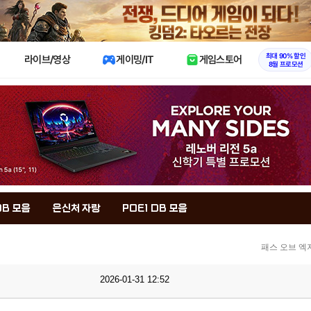
X
최대 90% 할인
라이브/영상
게이밍/IT
게임스토어
8월 프로모션
DB 모음
은신처 자랑
POE1 DB 모음
패스 오브 엑
2026-01-31 12:52