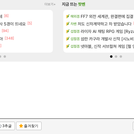
지금 뜨는
팟벤
더보기+
[6]
[1]
 다녀왔습니다.
네
빵 가격이 24500원 이라길래 결제 취소하
FF7 외전 세계관, 완결편에 집결
메이플
해외겜
[5]
술사 5경이 뜨네요
터 공개
100:8 보다 효율이 좋은 상향된 아
저도 신차계약하고 차 받았습니다
로아
차벤
[94]
[83]
기습하는 법
빵값 문의 후기
라이자 AI 채팅 RPG 게임 [Ryza
메이플
섭컬겜
[348]
[137]
아
카네이션 정보/공략글 모음
우리 나라의 주적은??
섬란 카구라 개발사 신작 [시노비 넥서
메이플
섭컬겜
]
[36]
치노트 (8/5)
벨가 하드 찐 투력컷
넷마블, 신작 서브컬쳐 게임 [펄 인 블루
로아
섭컬겜
3추글
즐겨찾기