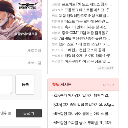
프로젝트 RX 도쿄 게임쇼 참가 결정
섭컬겜
프롤로그 테스트를 마치고.. (feat. 리아)
리밋제로
체험 캐릭터만으로 허상 40레벨 하이와티아 5분 컷!｜에이메스·린네·모니에 명함
명조
테스트 때는 로비에 온라인 기능이 있는데
리밋제로
혹시 이 만화 아시는 분 계신가요
애니클립
중국 CXMT, D램 매출 점유율 7%…글로벌 4위로 부상
해외겜
7월~8월 부산-단양-충주-울진 다녀왔어요~
여행
[일러스트] 자매 앨범 | 장난기 가득한 오후의 공원 (리메이크판)
명조
「에린」 컨셉 포스터 공개
아스오라
새로고침
캐릭터 소개 - 카가미하라 하루
아스오라
아사쿠라 마이 성우 정보 및 주요 필모
아스오라
새로고침
새로고침
핫딜
게시판
등록
더보기+
72%특가 어사김치 알배기 쌈배추 겉절이, 2kg, 1개
[63%] 고기중독 칼집 통갈매기살, 500g, 2팩
맨위로
글쓰기
69%할인 쟈니베어 붙이는 아이스 쿨패치 쿨링시트, 30개, 1팩
64%할인 스파클 생수, 무라벨, 2L, 24개