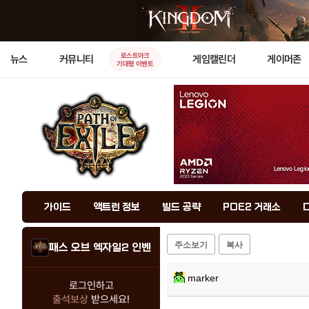
로스트아크
뉴스
커뮤니티
게임캘린더
게이머존
기대평 이벤트
가이드
액트런 정보
빌드 공략
POE2 거래소
주소보기
복사
패스 오브 엑자일2 인벤
marker
로그인하고
출석보상
받으세요!