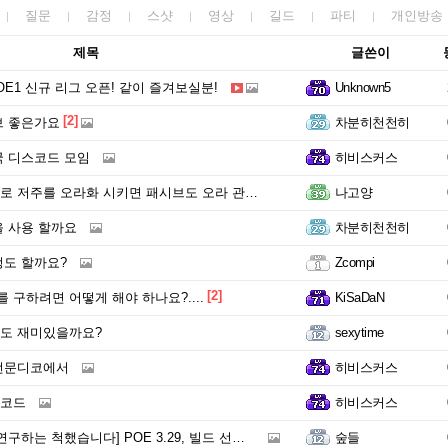
질문
감정
스샷
영상
길드
파티
개인방송
제목
글쓴이
OE1 신규 리그 오픈! 같이 즐겨보실분!
Unknown5
[2]
브 좋은가요
차분히천천히
 디스코드 모임
히비스커스
주를 오라화 시키면 패시브도 오라 관련으로 찍어야 하나요?
나고양
 사용 할까요
차분히천천히
도 할까요?
Zcompi
[2]
를 구하려면 어떻게 해야 하나요?....
KiSaDaN
도 재미있을까요?
sexytime
전문디코에서
히비스커스
코드
히비스커스
 척했습니다] POE 3.29, 빌드 선택은 언제 비슷해질까?
숲들