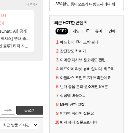
33%힐인 동아오츠카 나랑드사이다 제로, 오리지널, 345ml, 24개
더보기+
[3]
[208]
[98]
고 나왔다
챌린저#77777 저격했습니다!
챕터별 길찾기/지도 공략 (1 ~ 12장)
메이플
비스트
최근 HOT한 콘텐츠
[6]
[102]
[118]
제나 ㄷㄷ
벨가르딘 나이트메어 TOP 10 직업별 분포
4컷 만화 | 야간 보초는 너무 힘들어
로아
아주프로
[79]
Chat: AI] 공개
벨가르딘 맛본 시점 민심 췤
스위치2판 ‘몬헌 와일즈’, 30~40fps 목표 추
로아
해외겜
POE2
게임
IT
유머
연예
[12]
스] 연내 출시 예정
타투녀 가능 불가능?
테스트 때는 로비에 온라인 기능이 있는데
FCO
리밋제로
1
헤드헌터 13개 도박 결과
[202]
] 티저 사이트 오픈
신호등 2인 40%글 존나 긁히네 씨발
비스트 오브 리인카네이션 오픈 트레일러
메이플
PV
2
감전강도 차이가
3
아마존 패시브 원소쇄도 관련
4
데드아이 라샷 뉴비 입니다. 회오리사격은 왜 쓰는건가요?
5
아틀라스 포인트 2가 부족한데요
6
번개 증뎀 룬과 원소게인 5%룬
7
상점탭 바꿀때...
8
MF에 관한 고찰
목록
글쓰기
9
방패벽 워리어 질문요
10
반지 제작 질문드립니다