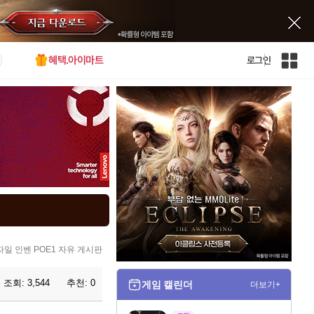
혜택.아이마트
로그인
인
벤
전
체
사
이
트
맵
자일 인벤 POE1 자유 게시판
조회:
3,544
추천:
0
게임 캘린더
더보기+