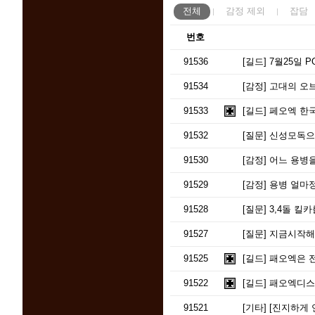
전체
감정
제외
잡담
번호
91536
[길드]
7월25일 P
91534
[감정]
고대의 오
91533
[길드]
페오엑 한국
91532
[질문]
신성모독으로 저
91530
[감정]
어느 용병을
91529
[감정]
용병 얼마정
91528
[질문]
3,4돌 킬카
91527
[질문]
지금시작해
91525
[길드]
패오엑은 
91522
[길드]
패오엑디스
91521
[기타]
[진지하게 연구하는