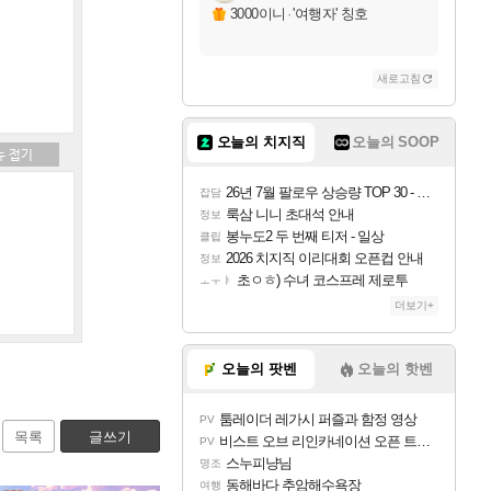
3000이니
·
'여행자' 칭호
새로고침
오늘의 치지직
오늘의 SOOP
26년 7월 팔로우 상승량 TOP 30 - 월간 치지직
잡담
룩삼 니니 초대석 안내
정보
봉누도2 두 번째 티저 - 일상
클립
2026 치지직 이리대회 오픈컵 안내
정보
초ㅇㅎ) 수녀 코스프레 제로투
ㅗㅜㅑ
더보기+
오늘의 팟벤
오늘의 핫벤
툼레이더 레가시 퍼즐과 함정 영상
PV
목록
글쓰기
비스트 오브 리인카네이션 오픈 트레일러
PV
스누피냥님
명조
동해바다 추암해수욕장
여행