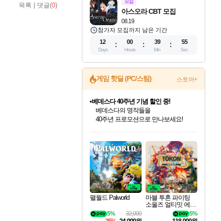
모집
목록
|
댓글(
0
)
아스오라 CBT 모집
08.19
참가자 모집까지 남은 기간
12
00
39
54
Days
Hours
Min
Sec
게임 핫딜 (PC/스팀)
스토어+
마블 투혼 파이팅 소울즈 예약 판매 중!
마블 히어로 총 출동&화려한 격투!
네이버 포인트 혜택까지!
인벤게임즈 8월 특별 할인!
드래곤소드: 어웨이크닝 입점!
문명 7 특별 할인!
귀무자: 검의 길 예약 판매 중!
비스트 오브 리인카네이션 정식 출시!
커세어 코브 출시 기념 할인!
더 렐릭 퍼스트 가디언 정식 출시
베데스다 40주년 기념 할인 중!
캡콤 프렌차이즈 할인 진행 중!
캡콤 일부 상품 상시 할인
스타워즈 은하계 레이서
로블록스 기프트 카드 공식 입점
인기 퍼블리셔 모음!
스팀으로 만나는 드래곤소드!
조선&고려 DLC 출시 예정
10% 할인과
게임프릭 신작 IP
해적'섬'을 발전시키자!
설화x하드코어 액션!
베데스다의 명작들을
몬헌, 바하 등 인기 IP를
몬헌 와일즈 & 드래곤즈 도그마2
인벤게임즈에서 10% 추가 적립
Robux를 가장 안전하고
최대 90% 할인가를 만나보세요!
네이버혜택과 함께 만나보세요!
50%할인&추가 적립까지!
이니&베니 혜택까지!
네이버 혜택가와 함께 예약하세요!
할인&네이버혜택으로 만나보세요!
네이버페이 혜택과 만나보세요!
40주년 프로모션으로 만나보세요!
할인가에 만나보세요!
일부 에디션 상시 할인!
혜택으로 예약 판매 중
편안하게 충전하세요
팰월드 Palworld
마블 투혼 파이팅
소울즈 얼티밋 에디
션 예약구매 MARV
5%
32,000
5%
EL Tokon Fighting S