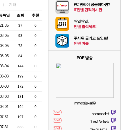
기타
PC 견적이 궁금하다면?
IT인벤 견적게시판
등록일
조회
추천
매일매일,
21:35
37
0
인벤 출석체크!
08-05
93
0
주사위 굴리고 포인트!
인벤 마블
08-05
73
0
08-05
84
0
POE 방송
08-04
144
0
08-03
199
0
08-03
172
0
08-03
181
0
immortalpker99
08-01
194
0
LIVE
onemanaleft
07-31
197
0
LIVE
JustABitJank
07-31
333
0
LIVE