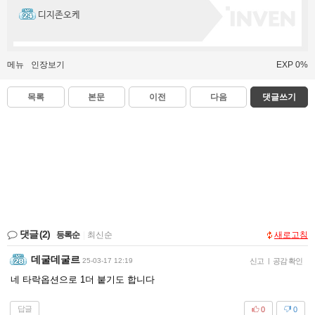
디지존오케
메뉴
인장보기
EXP 0%
목록
본문
이전
다음
댓글쓰기
댓글
(2)
등록순
|
최신순
새로고침
데굴데굴르
25-03-17 12:19
신고
|
공감 확인
네 타락옵션으로 1더 붙기도 합니다
답글
0
0