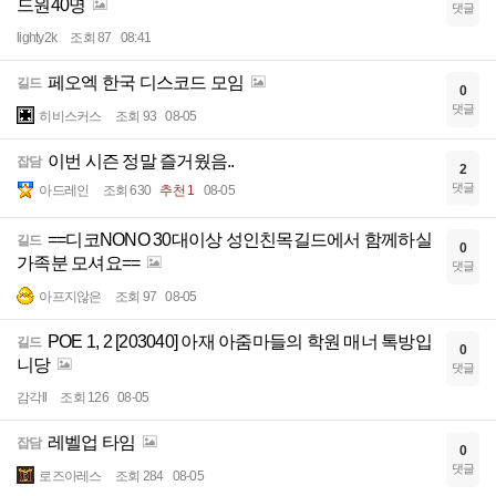
드원40명
댓글
lighty2k
조회 87
08:41
페오엑 한국 디스코드 모임
길드
0
댓글
히비스커스
조회 93
08-05
이번 시즌 정말 즐거웠음..
잡담
2
댓글
아드레인
조회 630
추천 1
08-05
==디코NONO 30대이상 성인친목길드에서 함께하실
길드
0
가족분 모셔요==
댓글
아프지않은
조회 97
08-05
POE 1, 2 [203040] 아재 아줌마들의 학원 매너 톡방입
길드
0
니당
댓글
감각ll
조회 126
08-05
레벨업 타임
잡담
0
댓글
로즈아레스
조회 284
08-05