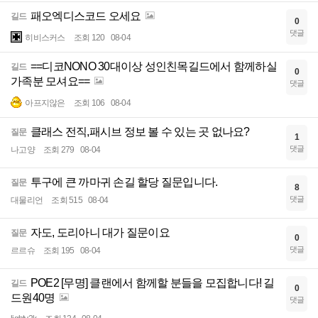
패오엑디스코드 오세요
길드
0
댓글
히비스커스
조회 120
08-04
==디코NONO 30대이상 성인친목길드에서 함께하실
길드
0
가족분 모셔요==
댓글
아프지않은
조회 106
08-04
클래스 전직,패시브 정보 볼 수 있는 곳 없나요?
질문
1
댓글
나고양
조회 279
08-04
투구에 큰 까마귀 손길 할당 질문입니다.
질문
8
댓글
대물리언
조회 515
08-04
자도, 도리아니 대가 질문이요
질문
0
댓글
르르슈
조회 195
08-04
POE2 [무명] 클랜에서 함께할 분들을 모집합니다! 길
길드
0
드원40명
댓글