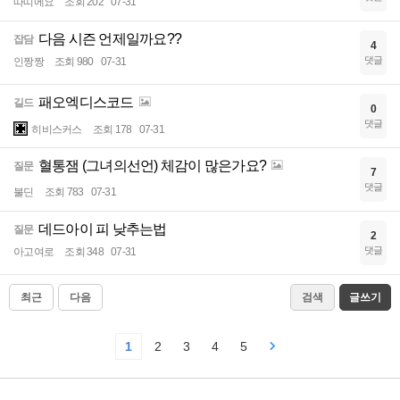
따띠에요
조회 202
07-31
다음 시즌 언제일까요??
잡담
4
댓글
인짱짱
조회 980
07-31
패오엑디스코드
길드
0
댓글
히비스커스
조회 178
07-31
혈통잼 (그녀의선언) 체감이 많은가요?
질문
7
댓글
불딘
조회 783
07-31
데드아이 피 낮추는법
질문
2
댓글
아고여로
조회 348
07-31
최근
다음
검색
글쓰기
1
2
3
4
5