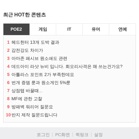
최근 HOT한 콘텐츠
POE2
게임
IT
유머
연예
1
헤드헌터 13개 도박 결과
2
감전강도 차이가
3
아마존 패시브 원소쇄도 관련
4
데드아이 라샷 뉴비 입니다. 회오리사격은 왜 쓰는건가요?
5
아틀라스 포인트 2가 부족한데요
6
번개 증뎀 룬과 원소게인 5%룬
7
상점탭 바꿀때...
8
MF에 관한 고찰
9
방패벽 워리어 질문요
10
반지 제작 질문드립니다
로그인
PC화면
퀵링크
설정