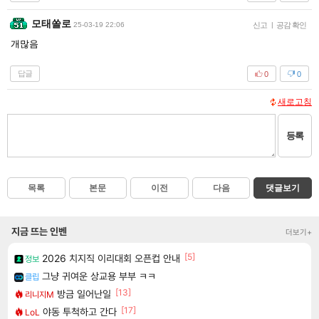
모태쏠로
25-03-19 22:06
신고
|
공감 확인
개많음
답글
0
0
새로고침
등록
목록
본문
이전
다음
댓글보기
지금 뜨는 인벤
더보기+
[5]
2026 치지직 이리대회 오픈컵 안내
정보
그냥 귀여운 상교용 부부 ㅋㅋ
클립
[13]
방금 일어난일
리니지M
[17]
야동 투척하고 간다
LoL