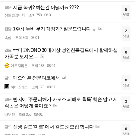
지금 복귀? 하는건 어떯까요????
질문
5
댓글
샛별반양아치
조회 758
08-01
1주차 뉴비 무기 적정가? 질문드립니다 ㅠ
잡담
2
댓글
속섭
조회 365
08-01
==디코NONO 30대이상 성인친목길드에서 함께하실
길드
0
가족분 모셔요==
댓글
아프지않은
조회 183
08-01
패오엑은 전문디코에서
길드
0
댓글
히비스커스
조회 173
08-01
반지에 '주문피해가 카오스 피해로 획득' 훼손 말고 제
질문
3
작옵은 어떻게 붙이죠 ?
댓글
배뚜맨
조회 355
08-01
신생 길드 '미르' 에서 길드원 모집 합니다
길드
0
댓글