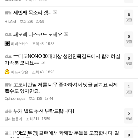
세번째 목소리 겟...
잡담
6
댓글
HTzNet
조회 226
20:59
패오엑 디스코드 오세요
길드
0
댓글
히비스커스
조회 48
19:38
==디코NONO 30대이상 성인친목길드에서 함께하실
길드
0
가족분 모셔요==
댓글
아프지않은
조회 48
18:23
고도비만님 저를 너무 좋아하셔서 댓글 남겨요 삭제
잡담
1
될수도 있지만요.
댓글
Ophiophagus
조회 138
17:44
부캐 빌드 추천 부탁드립니다!
질문
5
댓글
달리는몽이
조회 211
15:59
POE2 [무명] 클랜에서 함께할 분들을 모집합니다! 길
길드
0