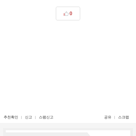
0
추천확인
신고
스팸신고
공유
스크랩