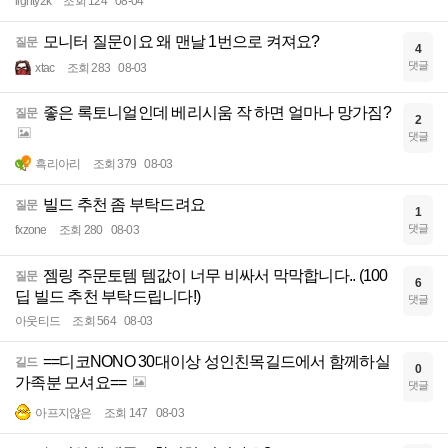
lighty2k
조회 124
08-04
모니터 질문이요 왜 맨날 1번으로 켜져요?
질문
4
댓글
xtac
조회 283
08-03
좋은 록토니얼인데 베리시움 작 하면 얼마나 망가짐?
질문
2
댓글
흑리아리
조회 379
08-03
빌드 추천 좀 부탁드려요
질문
1
댓글
fxzone
조회 280
08-03
젬링 주문토템 템값이 너무 비싸서 막막합니다.. (100
질문
6
딥 빌드 추천 부탁드립니다!)
댓글
아웃티드
조회 564
08-03
==디코NONO 30대이상 성인친목길드에서 함께하실
길드
0
가족분 모셔요==
댓글
아프지않은
조회 147
08-03