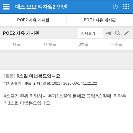
패스 오브 엑자일2
인벤
POE2 자유 게시판
POE1 자유 게시판
POE2 자유 게시판
전체보기
공
검
글
지
색
내글
내 댓글
3추글
인증글
on/off
쓰
기
[질문]
6스킬 마법봉도있나요
디지존오케
댓글: 2 개
조회:
1021
2025-03-17 11:21:22
4스킬거 주워 타락하니 추기1스킬이 붙네요 그럼 5스킬에. 타락추
가1스킬 마법봉도있나요