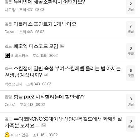
뉴비인데 해골소환리치 어떤가요?
질문
2
댓글
나고양
조회 427
08-03
아틀라스 포인트가 1개 남아요
질문
7
댓글
Dalsim
조회 443
08-02
패오엑 디스코드 모임
길드
0
댓글
히비스커스
조회 159
08-02
스킬잼에 일반 속성 부여 스킬레벨 올리는 법 아시는
질문
6
선생님 계십니까?
댓글
박선생간다
조회 343
08-02
형들 poe2 시작할려는데 할만해??
잡담
3
댓글
Crees1
조회 613
08-02
==디코NONO 30대이상 성인친목길드에서 함께하실
길드
0
가족분 모셔요==
댓글
아프지않은
조회 161
08-02