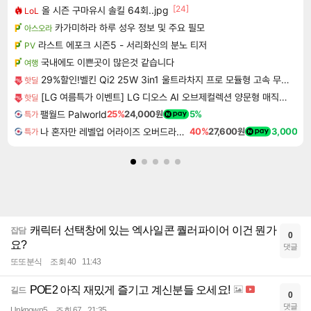
[24]
올 시즌 구마유시 솔킬 64회..jpg
LoL
카가미하라 하루 성우 정보 및 주요 필모
아스오라
라스트 에포크 시즌5 - 서리화신의 분노 티저
PV
국내에도 이쁜곳이 많은것 같습니다
여행
29%할인!벨킨 Qi2 25W 3in1 울트라차지 프로 모듈형 고속 무선 충전기 WIZ052kr 갤럭시S26 아이폰17 호환
핫딜
[LG 여름특가 이벤트] LG 디오스 AI 오브제컬렉션 양문형 매직스페이스 2도어 냉장고
핫딜
팰월드 Palworld
25%
24,000원
5%
특가
나 혼자만 레벨업 어라이즈 오버드라이브 Solo Leveling Arise
40%
27,600원
3,000
특가
캐릭터 선택창에 있는 엑사일콘 퀄러파이어 이건 뭔가
잡담
0
요?
댓글
또또분식
조회 40
11:43
POE2 아직 재밌게 즐기고 계신분들 오세요!
길드
0
댓글
Unknown5
조회 67
21:35