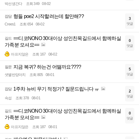
박선생간다
조회 349
08-02
형들 poe2 시작할려는데 할만해??
잡담
3
댓글
Crees1
조회 654
08-02
==디코NONO 30대이상 성인친목길드에서 함께하실
길드
0
가족분 모셔요==
댓글
아프지않은
조회 167
08-02
지금 복귀? 하는건 어떯까요????
질문
5
댓글
샛별반양아치
조회 805
08-01
1주차 뉴비 무기 적정가? 질문드립니다 ㅠ
잡담
2
댓글
속섭
조회 378
08-01
==디코NONO 30대이상 성인친목길드에서 함께하실
길드
0
가족분 모셔요==
댓글
아프지않은
조회 187
08-01