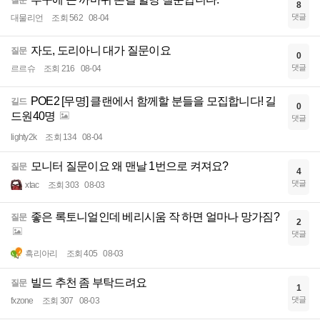
8
댓글
대물리언
조회 562
08-04
자도, 도리아니 대가 질문이요
질문
0
댓글
르르슈
조회 216
08-04
POE2 [무명] 클랜에서 함께할 분들을 모집합니다! 길
길드
0
드원40명
댓글
lighty2k
조회 134
08-04
모니터 질문이요 왜 맨날 1번으로 켜져요?
질문
4
댓글
xtac
조회 303
08-03
좋은 록토니얼인데 베리시움 작 하면 얼마나 망가짐?
질문
2
댓글
흑리아리
조회 405
08-03
빌드 추천 좀 부탁드려요
질문
1
댓글
fxzone
조회 307
08-03