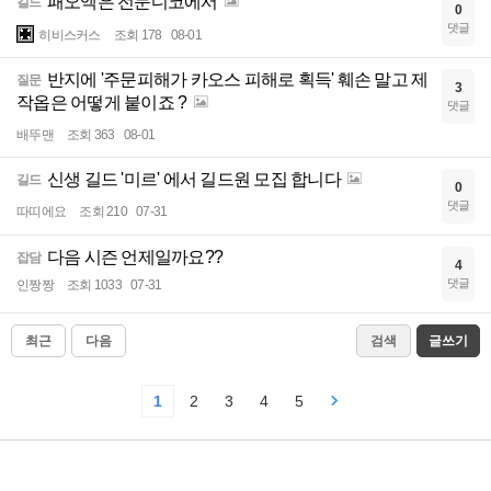
패오엑은 전문디코에서
길드
0
댓글
히비스커스
조회 178
08-01
반지에 '주문피해가 카오스 피해로 획득' 훼손 말고 제
질문
3
작옵은 어떻게 붙이죠 ?
댓글
배뚜맨
조회 363
08-01
신생 길드 '미르' 에서 길드원 모집 합니다
길드
0
댓글
따띠에요
조회 210
07-31
다음 시즌 언제일까요??
잡담
4
댓글
인짱짱
조회 1033
07-31
최근
다음
검색
글쓰기
1
2
3
4
5