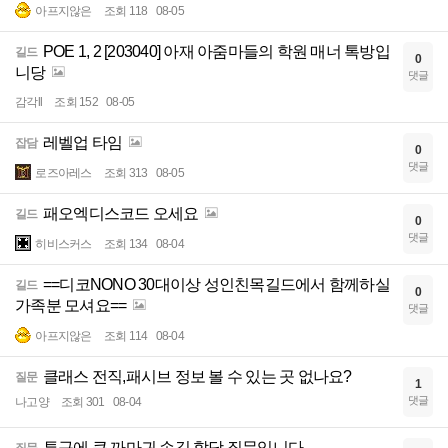
아프지않은
조회 118
08-05
POE 1, 2 [203040] 아재 아줌마들의 학원 매너 톡방입
길드
0
니당
댓글
감각ll
조회 152
08-05
레벨업 타임
잡담
0
댓글
로즈아레스
조회 313
08-05
패오엑디스코드 오세요
길드
0
댓글
히비스커스
조회 134
08-04
==디코NONO 30대이상 성인친목길드에서 함께하실
길드
0
가족분 모셔요==
댓글
아프지않은
조회 114
08-04
클래스 전직,패시브 정보 볼 수 있는 곳 없나요?
질문
1
댓글
나고양
조회 301
08-04
투구에 큰 까마귀 손길 할당 질문입니다.
질문