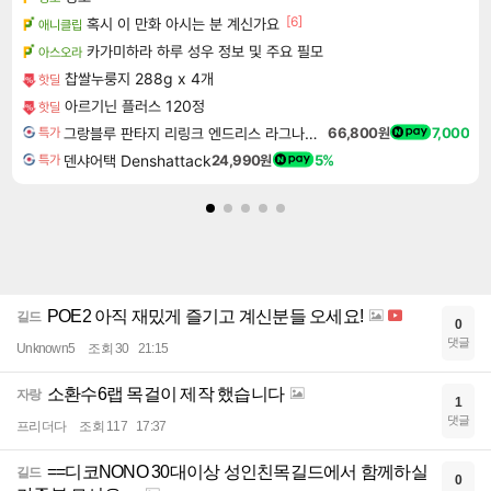
[6]
혹시 이 만화 아시는 분 계신가요
애니클립
카가미하라 하루 성우 정보 및 주요 필모
아스오라
찹쌀누룽지 288g x 4개
핫딜
아르기닌 플러스 120정
핫딜
그랑블루 판타지 리링크 엔드리스 라그나로크 Granblue Fantasy Relink Endless Ragnarok
66,800원
7,000
특가
덴샤어택 Denshattack
24,990원
5%
특가
POE2 아직 재밌게 즐기고 계신분들 오세요!
길드
0
댓글
Unknown5
조회 30
21:15
소환수6랩 목걸이 제작 했습니다
자랑
1
댓글
프리더다
조회 117
17:37
==디코NONO 30대이상 성인친목길드에서 함께하실
길드
0