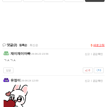
댓글
(2)
등록순
|
최신순
새로고침
재이재이아빠
26-06-23 23:56
신고
|
공감 확인
ㄱㅅㄱㅅ
답글
0
0
유정이
26-06-24 12:00
신고
|
공감 확인