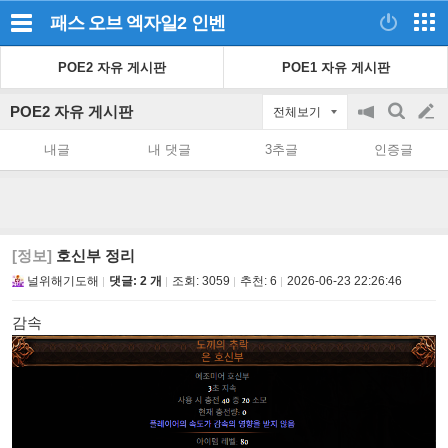
패스 오브 엑자일2
인벤
POE2 자유 게시판
POE1 자유 게시판
POE2 자유 게시판
전체보기
공
검
글
지
색
내글
내 댓글
3추글
인증글
on/off
쓰
기
[정보]
호신부 정리
널위해기도해
댓글: 2 개
조회:
3059
추천:
6
2026-06-23 22:26:46
감속