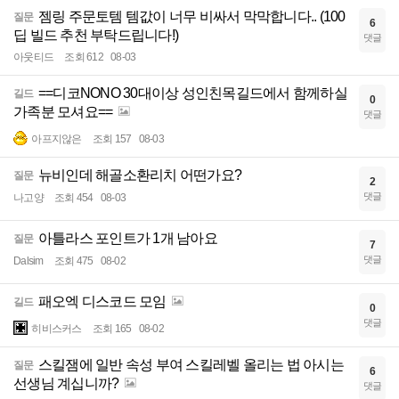
젬링 주문토템 템값이 너무 비싸서 막막합니다.. (100
질문
6
딥 빌드 추천 부탁드립니다!)
댓글
아웃티드
조회 612
08-03
==디코NONO 30대이상 성인친목길드에서 함께하실
길드
0
가족분 모셔요==
댓글
아프지않은
조회 157
08-03
뉴비인데 해골소환리치 어떤가요?
질문
2
댓글
나고양
조회 454
08-03
아틀라스 포인트가 1개 남아요
질문
7
댓글
Dalsim
조회 475
08-02
패오엑 디스코드 모임
길드
0
댓글
히비스커스
조회 165
08-02
스킬잼에 일반 속성 부여 스킬레벨 올리는 법 아시는
질문
6
선생님 계십니까?
댓글