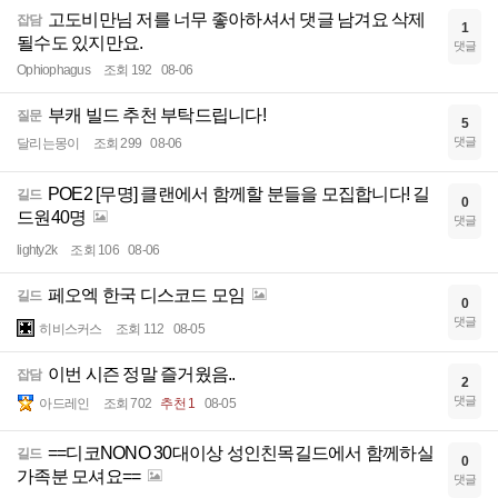
고도비만님 저를 너무 좋아하셔서 댓글 남겨요 삭제
잡담
1
될수도 있지만요.
댓글
Ophiophagus
조회 192
08-06
부캐 빌드 추천 부탁드립니다!
질문
5
댓글
달리는몽이
조회 299
08-06
POE2 [무명] 클랜에서 함께할 분들을 모집합니다! 길
길드
0
드원40명
댓글
lighty2k
조회 106
08-06
페오엑 한국 디스코드 모임
길드
0
댓글
히비스커스
조회 112
08-05
이번 시즌 정말 즐거웠음..
잡담
2
댓글
아드레인
조회 702
추천 1
08-05
==디코NONO 30대이상 성인친목길드에서 함께하실
길드
0
가족분 모셔요==
댓글