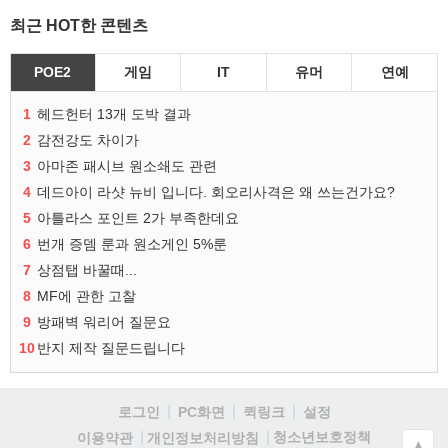
최근 HOT한 콘텐츠
POE2
게임
IT
유머
연예
1
헤드헌터 13개 도박 결과
2
감전강도 차이가
3
아마존 패시브 원소쇄도 관련
4
데드아이 라샷 뉴비 입니다. 회오리사격은 왜 쓰는건가요?
5
아틀라스 포인트 2가 부족한데요
6
번개 증뎀 룬과 원소게인 5%룬
7
상점탭 바꿀때...
8
MF에 관한 고찰
9
방패벽 워리어 질문요
10
반지 제작 질문드립니다
로그인
PC화면
퀵링크
설정
청소년보호정책
이용약관
개인정보처리방침
▲