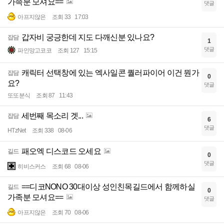
가족분 모셔요==
댓글
아프지않은
조회 33
17:03
갑자비 궁긍한데 지도 다깨신분 있나요?
잡담
1
댓글
파인망고코코
조회 127
15:15
캐릭터 선택창에 있는 엑사일콘 퀄러파이어 이건 뭔가
잡담
0
요?
댓글
또또분식
조회 87
11:43
세번째 목소리 겟...
잡담
6
댓글
HTzNet
조회 338
08-06
패오엑 디스코드 오세요
길드
0
댓글
히비스커스
조회 68
08-06
==디코NONO 30대이상 성인친목길드에서 함께하실
길드
0
가족분 모셔요==
댓글
아프지않은
조회 70
08-06