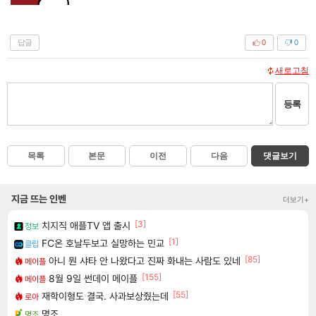
답글
0
0
새로고침
등록
목록
본문
이전
다음
댓글보기
지금 뜨는 인벤
더보기+
[3]
치지직 애플TV 앱 출시
정보
[1]
FC온 호날두보고 실망하는 민교
클립
[85]
아니 뭔 샤타 안 나왔다고 진짜 화내는 사람도 있네
메이플
[155]
8월 9일 썬데이 메이플
메이플
[55]
재학이형도 결국. 사과보상줬는데
로아
명조
명조