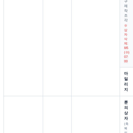
구
제
작
조
각
※
상
자
삭
제:
8/5
(수)
07:
00
마
일
리
지
룬
의
상
자
(축
복
의