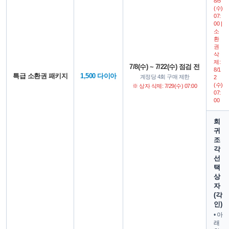
8/5
(수)
07:
00 |
소
환
권
삭
제:
7/8(수) ~ 7/22(수) 점검 전
8/1
특급 소환권 패키지
1,500 다이아
계정당 4회 구매 제한
2
(수)
※ 상자 삭제: 7/29(수) 07:00
07:
00
희
귀
조
각
선
택
상
자
(각
인)
• 아
래