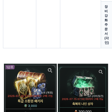
장
비
강
화
주
문
서
(각
인)