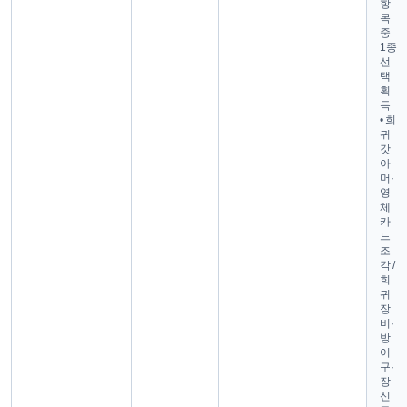
항
목
중
1종
선
택
획
득
• 희
귀
갓
아
머·
영
체
카
드
조
각 /
희
귀
장
비·
방
어
구·
장
신