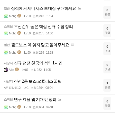
상점에서 제네시스 초대장 구매하세요
일반
0
댓글
Mohg
Lv.50
조회 243
15:34
우선순위 높은 핵심 신규 수집 정리
스펙업
0
댓글
Mohg
Lv.50
조회 255
14:00
월드보스 꼭 잊지 말고 돌아주세요
일반
0
댓글
Mohg
Lv.50
조회 229
12:18
신규 던전 천궁의 성역 1시간
사냥터
0
댓글
Aliin
Lv.87
조회 252
11:05
신전2층 보스 오큘러스 꿀팁
사냥터
1
댓글
A큰집식혜12
Lv.1
조회 1294
08-04
연구 효율 및 기대값 정리
스펙업
0
댓글
Mohg
Lv.50
조회 684
07-31