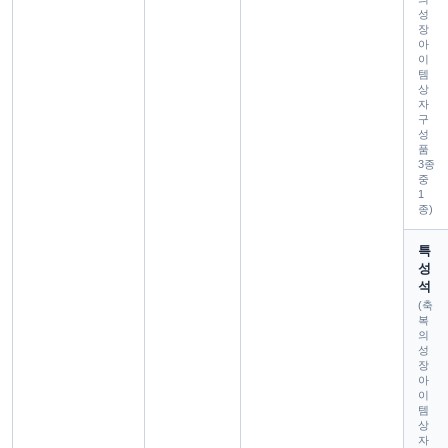
성
장
아
이
템
상
자
구
성
품
3종
중
1
종)
특
성
석
(축
복
의
성
장
아
이
템
상
자