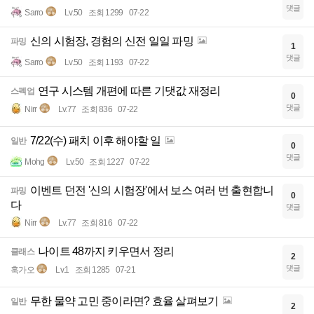
댓글
Sarro
Lv.50
조회 1299
07-22
신의 시험장, 경험의 신전 일일 파밍
파밍
1
댓글
Sarro
Lv.50
조회 1193
07-22
연구 시스템 개편에 따른 기댓값 재정리
스펙업
0
댓글
Nirr
Lv.77
조회 836
07-22
7/22(수) 패치 이후 해야할 일
일반
0
댓글
Mohg
Lv.50
조회 1227
07-22
이벤트 던전 '신의 시험장'에서 보스 여러 번 출현합니
파밍
0
다
댓글
Nirr
Lv.77
조회 816
07-22
나이트 48까지 키우면서 정리
클래스
2
댓글
훅가오
Lv.1
조회 1285
07-21
무한 물약 고민 중이라면? 효율 살펴보기
일반
2