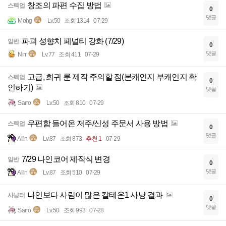
창조의 파편 수집 방법
스펙업
0
댓글
Mohg
Lv.50
조회 1314
07-29
파괴 성향치 페널티 강화 (7/29)
일반
0
댓글
Nirr
Lv.77
조회 411
07-29
고급, 희귀 룬 제작 주의할 점(본캐인지 부캐인지 확
스펙업
0
인하기)
댓글
Sarro
Lv.50
조회 810
07-29
우편함 들어온 저주/신성 주문서 사용 방법
스펙업
0
댓글
Aliin
Lv.87
조회 873
추천 1
07-29
7/29 나인코어 제작식 변경
일반
0
댓글
Aliin
Lv.87
조회 510
07-29
나인보다 사람이 많은 칼테온1 사냥 결과
사냥터
0
댓글
Sarro
Lv.50
조회 993
07-28