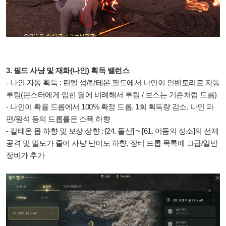
3. 필드 사냥 및 재화(나인) 획득 밸런스
- 나인 자동 획득 : 린델 섬/칼테온 필드에서 나인이 인벤토리로 자동
루팅(몬스터에게 입힌 딜에 비례해서 루팅 / 보스는 기존처럼 드롭)
- 나인이 확률 드롭에서 100% 확정 드롭, 1회 획득량 감소, 나인 파
편/원석 등의 드롭률은 소폭 하향
- 칼테온 몹 하향 및 보상 상향 : [24. 돌산] ~ [61. 어둠의 성소]의 선제
공격 및 밀도가 줄어 사냥 난이도 하향, 장비 드롭 목록에 고급/일반
장비가 추가