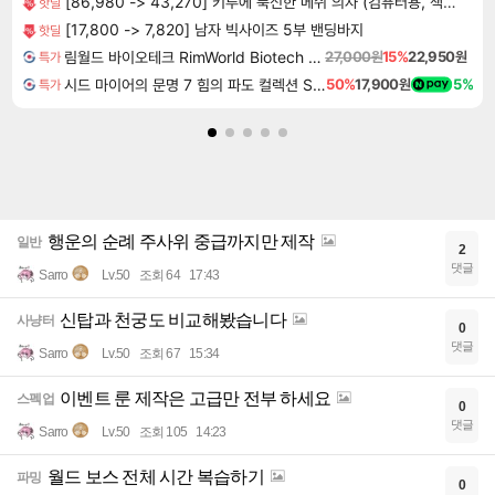
[86,980 -> 43,270] 키루에 푹신한 메쉬 의자 (컴퓨터용, 책상용, 사무용)
핫딜
[17,800 -> 7,820] 남자 빅사이즈 5부 밴딩바지
핫딜
림월드 바이오테크 RimWorld Biotech DLC
27,000원
15%
22,950원
특가
시드 마이어의 문명 7 힘의 파도 컬렉션 Sid Meier's Civilization VII Tides of Power Collection DLC
50%
17,900원
5%
특가
행운의 순례 주사위 중급까지만 제작
일반
2
댓글
Sarro
Lv.50
조회 64
17:43
신탑과 천궁도 비교해봤습니다
사냥터
0
댓글
Sarro
Lv.50
조회 67
15:34
이벤트 룬 제작은 고급만 전부 하세요
스펙업
0
댓글
Sarro
Lv.50
조회 105
14:23
월드 보스 전체 시간 복습하기
파밍
0