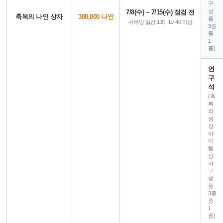
구
성
7/8(수) ~ 7/15(수) 점검 전
축복의 나인 상자
300,000 나인
품
서버당 일간 1회 | Lv 40 이상
3종
중
1
종)
연
구
석
(축
복
의
성
장
아
이
템
상
자
구
성
품
3종
중
1
종)