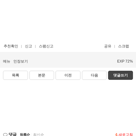
추천확인
신고
스팸신고
공유
스크랩
메뉴
인장보기
EXP 72%
목록
본문
이전
다음
댓글쓰기
댓글
등록순
|
최신순
새로고침