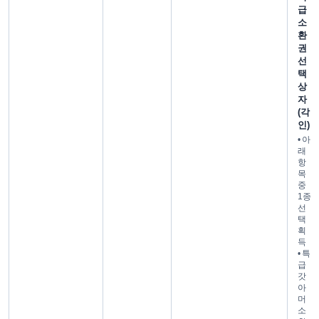
급
소
환
권
선
택
상
자
(각
인)
• 아
래
항
목
중
1종
선
택
획
득
• 특
급
갓
아
머
소