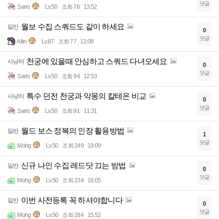
댓글
Sarro
Lv.50
조회 76
13:52
월보 수집 스쿼드도 같이 하세요
일반
0
댓글
Aliin
Lv.87
조회 77
13:08
천궁에 있을때 안심하고 스쿼드 다녀오세요
사냥터
0
댓글
Sarro
Lv.50
조회 94
12:53
특수 던전 천궁과 악몽의 칼테온 비교
사냥터
0
댓글
Sarro
Lv.50
조회 91
11:31
월드 보스 정복의 인장 활용방법
일반
1
댓글
Mohg
Lv.50
조회 249
19:09
신규 나인 수집 레드닷 끄는 방법
일반
0
댓글
Mohg
Lv.50
조회 234
16:05
이번 사전등록 꼭 하셔야합니다
일반
0
댓글
Mohg
Lv.50
조회 284
15:52