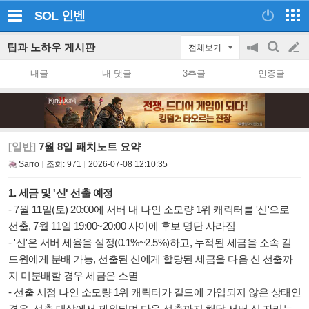
SOL
인벤
팁과 노하우 게시판
전체보기
공
검
글
지
색
내글
내 댓글
3추글
인증글
on/off
쓰
기
[일반]
7월 8일 패치노트 요약
Sarro
조회:
971
2026-07-08 12:10:35
1. 세금 및 '신' 선출 예정
- 7월 11일(토) 20:00에 서버 내 나인 소모량 1위 캐릭터를 '신'으로
선출, 7월 11일 19:00~20:00 사이에 후보 명단 사라짐
- '신'은 서버 세율을 설정(0.1%~2.5%)하고, 누적된 세금을 소속 길
드원에게 분배 가능, 선출된 신에게 할당된 세금을 다음 신 선출까
지 미분배할 경우 세금은 소멸
- 선출 시점 나인 소모량 1위 캐릭터가 길드에 가입되지 않은 상태인
경우, 선출 대상에서 제외되며 다음 선출까지 해당 서버 신 자리는