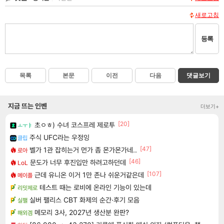
새로고침
등록
목록
본문
이전
다음
댓글보기
지금 뜨는 인벤
더보기+
[20]
초ㅇㅎ) 수녀 코스프레 제로투
ㅗㅜㅑ
주식 UFC라는 우정잉
클립
[47]
벨가 1관 잡히는거 먼가 좀 몬가몬가네..
로아
[46]
문도가 너무 후진입만 하려고하던데
LoL
[107]
근데 유니온 이거 1만 존나 쉬운거같은데
메이플
테스트 때는 로비에 온라인 기능이 있는데
리밋제로
실버 팰리스 CBT 화제의 순간·후기 모음
실팰
메모리 3사, 2027년 생산분 완판?
해외겜