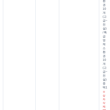
환
권
10
개
(고
급~
전
설)
/ 특
급
영
체
소
환
권
10
개
(고
급~
전
설)
중
택1
※
상
자
삭
제: