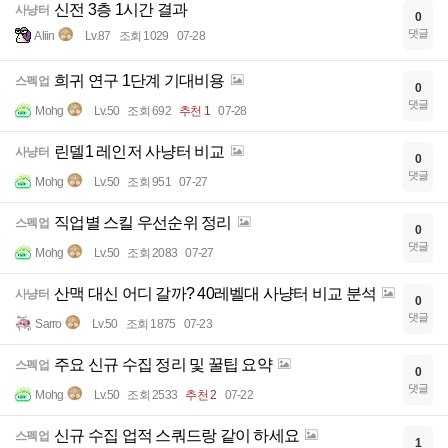
신전 3층 1시간 결과
사냥터
0
댓글
Aliin
Lv.87
조회 1029
07-28
희귀 연구 1단계 기대비용
스펙업
0
댓글
Mohg
Lv.50
조회 692
추천 1
07-28
린델1 레인저 사냥터 비교
사냥터
0
댓글
Mohg
Lv.50
조회 951
07-27
직업별 스킬 우선순위 정리
스펙업
0
댓글
Mohg
Lv.50
조회 2083
07-27
산맥 대신 어디 갈까? 40레벨대 사냥터 비교 분석
사냥터
0
댓글
Sarro
Lv.50
조회 1875
07-23
주요 신규 수집 정리 및 꿀팁 요약
스펙업
0
댓글
Mohg
Lv.50
조회 2533
추천 2
07-22
신규 수집 업적 스쿼드랑 같이 하세요
스펙업
1