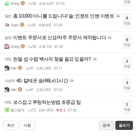
댓글
Mohg
Lv.50
조회 1107
07-21
총 10,000 이니를 드립니다! 솔: 인챈트 인벤 이벤트
일반
0
댓글
Sarro
Lv.50
조회 802
07-20
이벤트 주문서로 신성/저주 주문서 제작됩니다
일반
0
댓글
Mohg
Lv.50
조회 742
07-20
린델 섬 수렵 백사자 찾을 필요 있을까?
파밍
1
댓글
Aliin
Lv.87
조회 1365
07-17
40. 칼테온 숲(46Lv) 1시간
사냥터
3
댓글
Aliin
Lv.87
조회 2357
07-16
보스잡고 루팅하는방법 초중급 팁
파밍
1
댓글
빨간등대
Lv.72
조회 1970
추천 1
07-16
최근
다음
검색
글쓰기