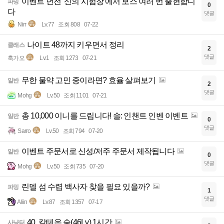
이벤트 던전 '신의 시험장'에서 보스 여러 번 출현합니
파밍
0
다
댓글
Nirr
Lv.77
조회 808
07-22
나이트 48까지 키우면서 정리
클래스
2
댓글
훅가오
Lv.1
조회 1273
07-21
무한 물약 고민 중이라면? 효율 살펴보기
일반
2
댓글
Mohg
Lv.50
조회 1101
07-21
총 10,000 이니를 드립니다! 솔: 인챈트 인벤 이벤트
일반
0
댓글
Sarro
Lv.50
조회 794
07-20
이벤트 주문서로 신성/저주 주문서 제작됩니다
일반
0
댓글
Mohg
Lv.50
조회 735
07-20
린델 섬 수렵 백사자 찾을 필요 있을까?
파밍
1
댓글
Aliin
Lv.87
조회 1357
07-17
40. 칼테온 숲(46Lv) 1시간
사냥터