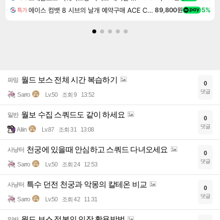
에이스 컴뱃 8 시브의 날개 예약구매 ACE COMBAT 8 WINGS OF THEVE
89,800원
5%
특가
월드 보스 전체 시간 복습하기
파밍
0
댓글
Sarro
Lv.50
조회 9
13:52
월보 수집 스쿼드도 같이 하세요
일반
0
댓글
Aliin
Lv.87
조회 31
13:08
천궁에 있을때 안심하고 스쿼드 다녀오세요
사냥터
0
댓글
Sarro
Lv.50
조회 24
12:53
특수 던전 천궁과 악몽의 칼테온 비교
사냥터
0
댓글
Sarro
Lv.50
조회 42
11:31
월드 보스 정복의 인장 활용방법
일반