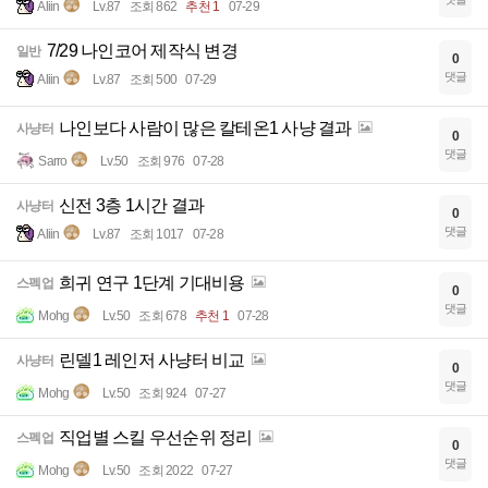
Aliin
Lv.87
조회 862
추천 1
07-29
7/29 나인코어 제작식 변경
일반
0
댓글
Aliin
Lv.87
조회 500
07-29
나인보다 사람이 많은 칼테온1 사냥 결과
사냥터
0
댓글
Sarro
Lv.50
조회 976
07-28
신전 3층 1시간 결과
사냥터
0
댓글
Aliin
Lv.87
조회 1017
07-28
희귀 연구 1단계 기대비용
스펙업
0
댓글
Mohg
Lv.50
조회 678
추천 1
07-28
린델1 레인저 사냥터 비교
사냥터
0
댓글
Mohg
Lv.50
조회 924
07-27
직업별 스킬 우선순위 정리
스펙업
0
댓글
Mohg
Lv.50
조회 2022
07-27