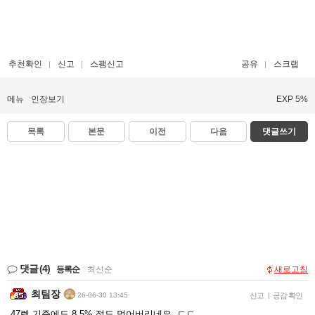
추천확인
신고
스팸신고
공유
스크랩
메뉴
인장보기
EXP 5%
목록
본문
이전
다음
댓글쓰기
댓글
(4)
등록순
|
최신순
새로고침
최팀장
26-06-30 13:45
신고
|
공감 확인
47렙 기준에도 8.5% 정도 먹어버리네요..ㄷㄷ