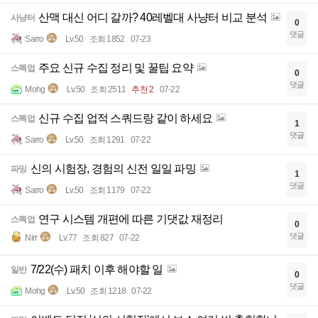
산맥 대신 어디 갈까? 40레벨대 사냥터 비교 분석
사냥터
0
댓글
Sarro
Lv.50
조회 1852
07-23
주요 신규 수집 정리 및 꿀팁 요약
스펙업
0
댓글
Mohg
Lv.50
조회 2511
추천 2
07-22
신규 수집 업적 스쿼드랑 같이 하세요
스펙업
1
댓글
Sarro
Lv.50
조회 1291
07-22
신의 시험장, 경험의 신전 일일 파밍
파밍
1
댓글
Sarro
Lv.50
조회 1179
07-22
연구 시스템 개편에 따른 기댓값 재정리
스펙업
0
댓글
Nirr
Lv.77
조회 827
07-22
7/22(수) 패치 이후 해야할 일
일반
0
댓글
Mohg
Lv.50
조회 1218
07-22