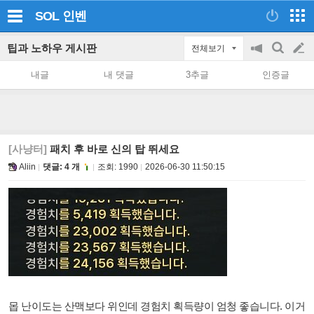
SOL
인벤
팁과 노하우 게시판
전체보기
공
검
글
지
색
내글
내 댓글
3추글
인증글
on/off
쓰
기
[사냥터]
패치 후 바로 신의 탑 뛰세요
Aliin
댓글: 4 개
조회:
1990
2026-06-30 11:50:15
몹 난이도는 산맥보다 위인데 경험치 획득량이 엄청 좋습니다. 이거