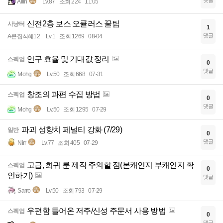
댓글
Aliin
Lv.87
조회 224
11:05
신전2층 보스 오큘러스 꿀팁
사냥터
1
댓글
A큰집식혜12
Lv.1
조회 1269
08-04
연구 효율 및 기대값 정리
스펙업
0
댓글
Mohg
Lv.50
조회 668
07-31
창조의 파편 수집 방법
스펙업
0
댓글
Mohg
Lv.50
조회 1295
07-29
파괴 성향치 페널티 강화 (7/29)
일반
0
댓글
Nirr
Lv.77
조회 405
07-29
고급, 희귀 룬 제작 주의할 점(본캐인지 부캐인지 확
스펙업
0
인하기)
댓글
Sarro
Lv.50
조회 793
07-29
우편함 들어온 저주/신성 주문서 사용 방법
스펙업
0
댓글