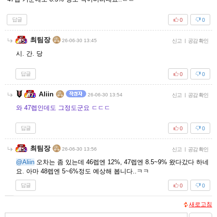
답글
0
0
최팀장
26-06-30 13:45
신고
|
공감 확인
시. 간. 당
답글
0
0
Aliin
26-06-30 13:54
신고
|
공감 확인
와 47렙인데도 그정도군요 ㄷㄷㄷ
답글
0
0
최팀장
26-06-30 13:56
신고
|
공감 확인
@Aliin
오차는 좀 있는데 46렙엔 12%, 47렙엔 8.5~9% 왔다갔다 하네
요. 아마 48렙엔 5~6%정도 예상해 봅니다..ㅋㅋ
답글
0
0
새로고침