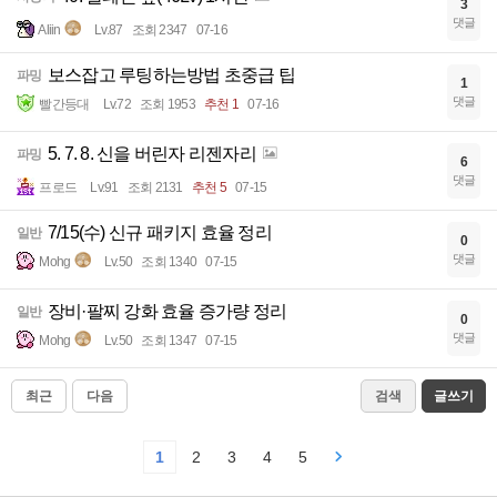
3
댓글
Aliin
Lv.87
조회 2347
07-16
보스잡고 루팅하는방법 초중급 팁
파밍
1
댓글
빨간등대
Lv.72
조회 1953
추천 1
07-16
5. 7. 8. 신을 버린자 리젠자리
파밍
6
댓글
프로드
Lv.91
조회 2131
추천 5
07-15
7/15(수) 신규 패키지 효율 정리
일반
0
댓글
Mohg
Lv.50
조회 1340
07-15
장비·팔찌 강화 효율 증가량 정리
일반
0
댓글
Mohg
Lv.50
조회 1347
07-15
최근
다음
검색
글쓰기
1
2
3
4
5