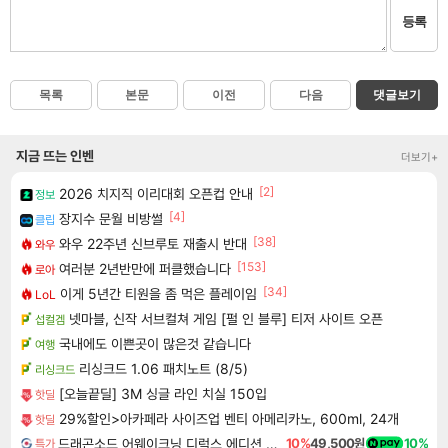
등록
목록
본문
이전
다음
댓글보기
지금 뜨는 인벤
더보기+
[2]
2026 치지직 이리대회 오픈컵 안내
정보
[4]
장지수 문월 비방썰
클립
[38]
와우 22주년 신브루토 재출시 반대
와우
[153]
여러분 2년반만에 퍼클했습니다
로아
[34]
이게 5년간 티원을 좀 먹은 플레이임
LoL
넷마블, 신작 서브컬쳐 게임 [펄 인 블루] 티저 사이트 오픈
섭컬겜
국내에도 이쁜곳이 많은것 같습니다
여행
리싱크드 1.06 패치노트 (8/5)
리싱크드
[오늘끝딜] 3M 싱글 라인 치실 150입
핫딜
29%할인>아카페라 사이즈업 벤티 아메리카노, 600ml, 24개
핫딜
드래곤소드 어웨이크닝 디럭스 에디션 DragonSword Awakening Deluxe Edition
10%
49,500원
10%
특가