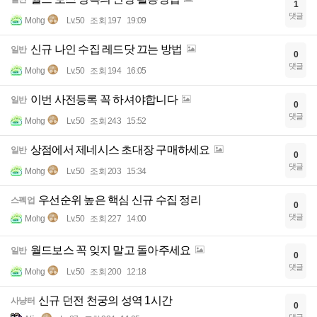
1
댓글
Mohg
Lv.50
조회 197
19:09
신규 나인 수집 레드닷 끄는 방법
일반
0
댓글
Mohg
Lv.50
조회 194
16:05
이번 사전등록 꼭 하셔야합니다
일반
0
댓글
Mohg
Lv.50
조회 243
15:52
상점에서 제네시스 초대장 구매하세요
일반
0
댓글
Mohg
Lv.50
조회 203
15:34
우선순위 높은 핵심 신규 수집 정리
스펙업
0
댓글
Mohg
Lv.50
조회 227
14:00
월드보스 꼭 잊지 말고 돌아주세요
일반
0
댓글
Mohg
Lv.50
조회 200
12:18
신규 던전 천궁의 성역 1시간
사냥터
0