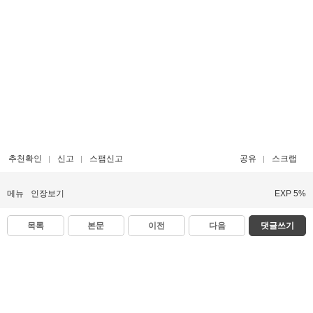
추천확인
신고
스팸신고
공유
스크랩
메뉴
인장보기
EXP 5%
목록
본문
이전
다음
댓글쓰기