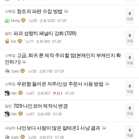
창조의 파편 수집 방법
스펙업
0
댓글
Mohg
Lv.50
조회 1283
07-29
파괴 성향치 페널티 강화 (7/29)
일반
0
댓글
Nirr
Lv.77
조회 399
07-29
고급, 희귀 룬 제작 주의할 점(본캐인지 부캐인지 확
스펙업
0
인하기)
댓글
Sarro
Lv.50
조회 786
07-29
우편함 들어온 저주/신성 주문서 사용 방법
스펙업
0
댓글
Aliin
Lv.87
조회 857
추천 1
07-29
7/29 나인코어 제작식 변경
일반
0
댓글
Aliin
Lv.87
조회 495
07-29
나인보다 사람이 많은 칼테온1 사냥 결과
사냥터
0
댓글
Sarro
Lv.50
조회 972
07-28