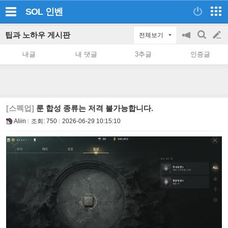
SOL
인벤
팁과 노하우 게시판
전체보기
공
검
글
지
색
내글
내 댓글
3추글
인증글
on/off
쓰
기
[스펙업]
룬 합성 종류는 저격 불가능합니다.
Aliin
조회:
750
2026-06-29 10:15:10