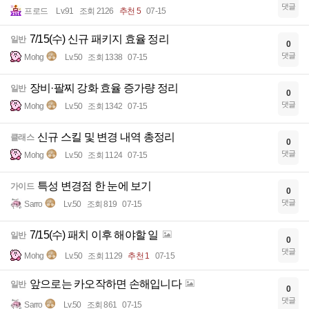
댓글
프로드
Lv.91
조회 2126
추천 5
07-15
7/15(수) 신규 패키지 효율 정리
일반
0
댓글
Mohg
Lv.50
조회 1338
07-15
장비·팔찌 강화 효율 증가량 정리
일반
0
댓글
Mohg
Lv.50
조회 1342
07-15
신규 스킬 및 변경 내역 총정리
클래스
0
댓글
Mohg
Lv.50
조회 1124
07-15
특성 변경점 한 눈에 보기
가이드
0
댓글
Sarro
Lv.50
조회 819
07-15
7/15(수) 패치 이후 해야할 일
일반
0
댓글
Mohg
Lv.50
조회 1129
추천 1
07-15
앞으로는 카오작하면 손해입니다
일반
0
댓글
Sarro
Lv.50
조회 861
07-15