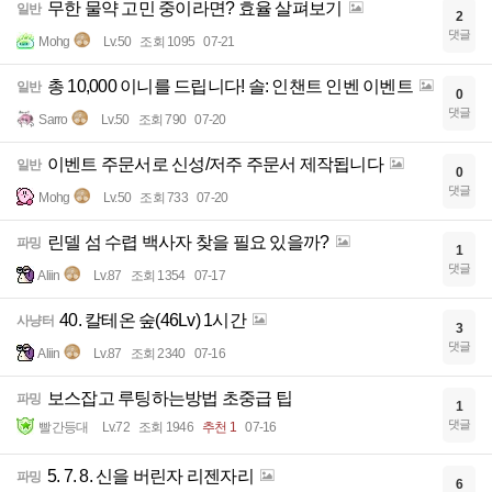
무한 물약 고민 중이라면? 효율 살펴보기
일반
2
댓글
Mohg
Lv.50
조회 1095
07-21
총 10,000 이니를 드립니다! 솔: 인챈트 인벤 이벤트
일반
0
댓글
Sarro
Lv.50
조회 790
07-20
이벤트 주문서로 신성/저주 주문서 제작됩니다
일반
0
댓글
Mohg
Lv.50
조회 733
07-20
린델 섬 수렵 백사자 찾을 필요 있을까?
파밍
1
댓글
Aliin
Lv.87
조회 1354
07-17
40. 칼테온 숲(46Lv) 1시간
사냥터
3
댓글
Aliin
Lv.87
조회 2340
07-16
보스잡고 루팅하는방법 초중급 팁
파밍
1
댓글
빨간등대
Lv.72
조회 1946
추천 1
07-16
5. 7. 8. 신을 버린자 리젠자리
파밍
6