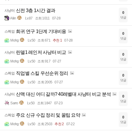
신전 3층 1시간 결과
사냥터
0
댓글
Aliin
Lv.87
조회 1011
07-28
희귀 연구 1단계 기대비용
스펙업
0
댓글
Mohg
Lv.50
조회 671
추천 1
07-28
린델1 레인저 사냥터 비교
사냥터
0
댓글
Mohg
Lv.50
조회 917
07-27
직업별 스킬 우선순위 정리
스펙업
0
댓글
Mohg
Lv.50
조회 2005
07-27
산맥 대신 어디 갈까? 40레벨대 사냥터 비교 분석
사냥터
0
댓글
Sarro
Lv.50
조회 1847
07-23
주요 신규 수집 정리 및 꿀팁 요약
스펙업
0
댓글
Mohg
Lv.50
조회 2503
추천 2
07-22