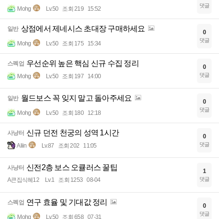
댓글
Mohg
Lv.50
조회 219
15:52
상점에서 제네시스 초대장 구매하세요
일반
0
댓글
Mohg
Lv.50
조회 175
15:34
우선순위 높은 핵심 신규 수집 정리
스펙업
0
댓글
Mohg
Lv.50
조회 197
14:00
월드보스 꼭 잊지 말고 돌아주세요
일반
0
댓글
Mohg
Lv.50
조회 180
12:18
신규 던전 천궁의 성역 1시간
사냥터
0
댓글
Aliin
Lv.87
조회 202
11:05
신전2층 보스 오큘러스 꿀팁
사냥터
1
댓글
A큰집식혜12
Lv.1
조회 1253
08-04
연구 효율 및 기대값 정리
스펙업
0
댓글
Mohg
Lv.50
조회 658
07-31