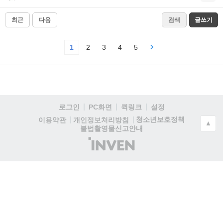
최근
다음
검색
글쓰기
1
2
3
4
5
로그인
PC화면
퀵링크
설정
청소년보호정책
이용약관
개인정보처리방침
▲
불법촬영물신고안내
(주)
인
벤