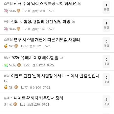
신규 수집 업적 스쿼드랑 같이 하세요
스펙업
1
댓글
Sarro
Lv.50
조회 1288
07-22
신의 시험장, 경험의 신전 일일 파밍
파밍
1
댓글
Sarro
Lv.50
조회 1174
07-22
연구 시스템 개편에 따른 기댓값 재정리
스펙업
0
댓글
Nirr
Lv.77
조회 822
07-22
7/22(수) 패치 이후 해야할 일
일반
0
댓글
Mohg
Lv.50
조회 1214
07-22
이벤트 던전 '신의 시험장'에서 보스 여러 번 출현합니
파밍
0
다
댓글
Nirr
Lv.77
조회 804
07-22
나이트 48까지 키우면서 정리
클래스
2
댓글
훅가오
Lv.1
조회 1270
07-21