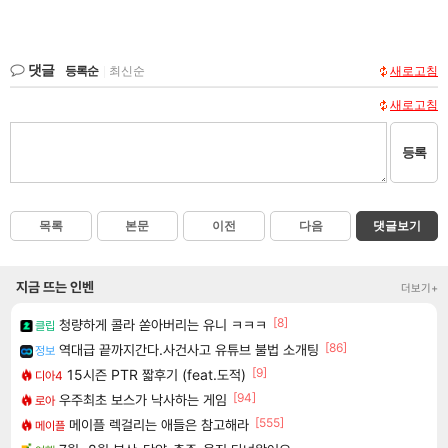
댓글
등록순
|
최신순
새로고침
새로고침
등록
목록
본문
이전
다음
댓글보기
지금 뜨는 인벤
더보기+
[8]
청량하게 콜라 쏟아버리는 유니 ㅋㅋㅋ
클립
[86]
역대급 끝까지간다.사건사고 유튜브 불법 소개팅
정보
[9]
15시즌 PTR 짧후기 (feat.도적)
디아4
[94]
우주최초 보스가 낙사하는 게임
로아
[555]
메이플 렉걸리는 애들은 참고해라
메이플