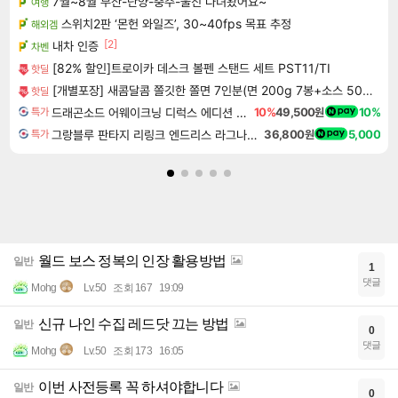
7월~8월 부산-단양-충주-울진 다녀왔어요~
여행
스위치2판 ‘몬헌 와일즈’, 30~40fps 목표 추정
해외겜
[2]
내차 인증
차벤
[82% 할인]트로이카 데스크 볼펜 스탠드 세트 PST11/TI
핫딜
[개별포장] 새콤달콤 쫄깃한 쫄면 7인분(면 200g 7봉+소스 50g 7봉)
핫딜
드래곤소드 어웨이크닝 디럭스 에디션 DragonSword Awakening Deluxe Edition
10%
49,500원
10%
특가
그랑블루 판타지 리링크 엔드리스 라그나로크 업그레이드 킷 Granblue Fantasy Relink Endless Ragnarok Upgrade Kit DLC
36,800원
5,000
특가
월드 보스 정복의 인장 활용방법
일반
1
댓글
Mohg
Lv.50
조회 167
19:09
신규 나인 수집 레드닷 끄는 방법
일반
0
댓글
Mohg
Lv.50
조회 173
16:05
이번 사전등록 꼭 하셔야합니다
일반
0