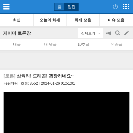
홈
웹진
최신
오늘의 화제
화제 모음
이슈 모음
게이머 토론장
전체보기
공
검
글
지
색
내글
내 댓글
10추글
인증글
on/off
쓰
기
[토론]
삼켜라! 드래곤! 굉장하네요~
Feel터링
조회:
8552
2024-01-26 01:51:01