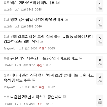
넥슨 현카 MM팩 혜택있네요
토론
1
댓글
느그읏
Lv.4
조회 3442
06-18
명조 용산팝업 사전예약 열렸네요
정보
1
댓글
느그읏
Lv.3
조회 3483
06-16
언레일드2: 백 온 트랙, 정식 출시… 협동 플레이 재미
정보
5
강화한 스팀 멀티 게임
댓글
Jerryworld
Lv.2
조회 3450
추천 4
06-15
뮤 온라인 시즌 21 파트2-3 업데이트됐어요
토론
0
댓글
Llawliet
Lv.74
조회 3057
추천 1
06-15
어나더던전, 신규 챕터 ‘하계 초입’ 업데이트… 윈디고
정보
3
육성 공략도 주목
댓글
Jerryworld
Lv.2
조회 3822
추천 3
06-12
나혼렙 2주년 시작하기 좋습니다
토론
1
댓글
Llawliet
Lv.74
조회 3601
추천 1
06-12