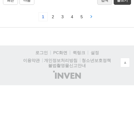
최근
다음
검색
글쓰기
1
2
3
4
5
로그인
PC화면
퀵링크
설정
청소년보호정책
이용약관
개인정보처리방침
▲
불법촬영물신고안내
(주)
인
벤