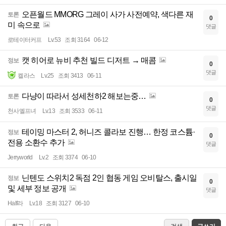
오픈월드 MMORG 그레이 사가 사전예약, 색다른 재
토론
0
미 속으로
댓글
로테이터커프
Lv.53
조회 3164
06-12
캣 히어로 뉴비 추천 빌드 디저트 → 매콤
정보
0
댓글
켈라스
Lv.25
조회 3413
06-11
다냥이 따라서 성세천하2 해보는중…
토론
0
댓글
천사엘프녀
Lv.13
조회 3533
06-11
테이밍 마스터 2, 허니즈 콜라보 진행… 한정 코스튬·
정보
0
전용 소환수 추가
댓글
Jerryworld
Lv.2
조회 3374
06-10
닌텐도 스위치2 독점 2인 협동 게임 오비탈스, 출시일
정보
0
및 세부 정보 공개
댓글
Half라
Lv.18
조회 3127
06-10