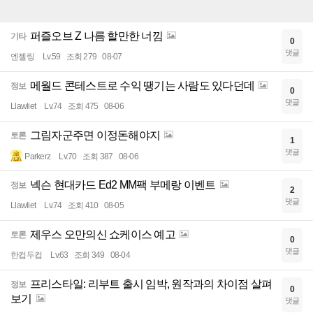
퍼즐오브 Z 나름 할만한 너낌
기타
0
댓글
엔젤링
Lv.59
조회 279
08-07
메월드 콘테스트로 수익 땡기는 사람도 있다던데
정보
0
댓글
Llawliet
Lv.74
조회 475
08-06
그림자군주면 이정돈해야지
토론
1
댓글
Parkerz
Lv.70
조회 387
08-06
넥슨 현대카드 Ed2 MM팩 부메랑 이벤트
정보
2
댓글
Llawliet
Lv.74
조회 410
08-05
제우스 오만의신 쇼케이스 예고
토론
0
댓글
한컵두컵
Lv.63
조회 349
08-04
프리스타일: 리부트 출시 임박, 원작과의 차이점 살펴
정보
0
보기
댓글