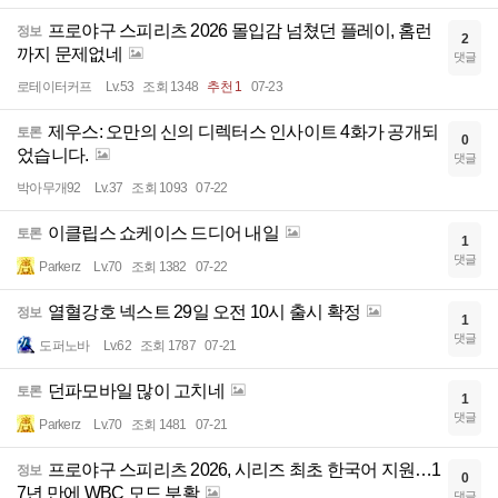
프로야구 스피리츠 2026 몰입감 넘쳤던 플레이, 홈런
정보
2
까지 문제없네
댓글
로테이터커프
Lv.53
조회 1348
추천 1
07-23
제우스: 오만의 신의 디렉터스 인사이트 4화가 공개되
토론
0
었습니다.
댓글
박아무개92
Lv.37
조회 1093
07-22
이클립스 쇼케이스 드디어 내일
토론
1
댓글
Parkerz
Lv.70
조회 1382
07-22
열혈강호 넥스트 29일 오전 10시 출시 확정
정보
1
댓글
도퍼노바
Lv.62
조회 1787
07-21
던파모바일 많이 고치네
토론
1
댓글
Parkerz
Lv.70
조회 1481
07-21
프로야구 스피리츠 2026, 시리즈 최초 한국어 지원…1
정보
0
7년 만에 WBC 모드 부활
댓글