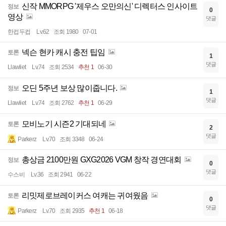
신작 MMORPG '제우스 오만의신' 디렉터스 인사이트
정보
0
영상
댓글
한컵두컵
Lv.62
조회 1980
07-01
넥슨 현카 캐시 충전 팁임
토론
1
댓글
Llawliet
Lv.74
조회 2534
추천 1
06-30
오딘 5주년 보상 많이줍니다.
정보
1
댓글
Llawliet
Lv.74
조회 2762
추천 1
06-29
모비노기 시즌2 기대되네
토론
2
댓글
Parkerz
Lv.70
조회 3348
06-24
총상금 2100만원 GXG2026 VGM 창작 경연대회
정보
0
댓글
수스비
Lv.36
조회 2941
06-22
리밋제로브레이커스 여캐는 귀여웠음
토론
0
댓글
Parkerz
Lv.70
조회 2935
추천 1
06-18