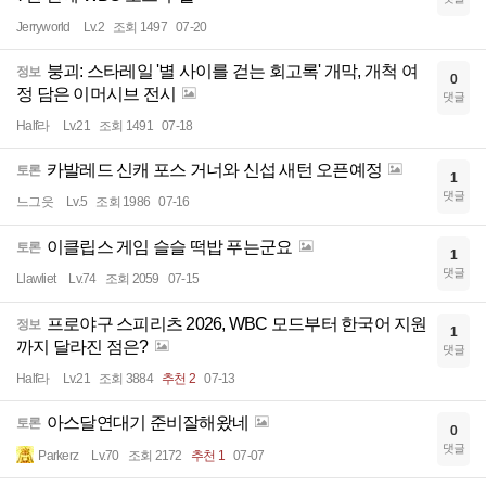
Jerryworld
Lv.2
조회 1497
07-20
붕괴: 스타레일 '별 사이를 걷는 회고록' 개막, 개척 여
정보
0
정 담은 이머시브 전시
댓글
Half라
Lv.21
조회 1491
07-18
카발레드 신캐 포스 거너와 신섭 새턴 오픈예정
토론
1
댓글
느그읏
Lv.5
조회 1986
07-16
이클립스 게임 슬슬 떡밥 푸는군요
토론
1
댓글
Llawliet
Lv.74
조회 2059
07-15
프로야구 스피리츠 2026, WBC 모드부터 한국어 지원
정보
1
까지 달라진 점은?
댓글
Half라
Lv.21
조회 3884
추천 2
07-13
아스달연대기 준비잘해왔네
토론
0
댓글
Parkerz
Lv.70
조회 2172
추천 1
07-07