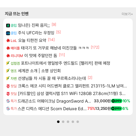
지금 뜨는 인벤
더보기+
[9]
임나은) 진짜 음지;;
클립
[5]
주식 UFC라는 우정잉
클립
[14]
오늘 티한전 요약
LoL
[172]
태극기 또 거꾸로 해놨네 미친것들 ㅋㅋㅋ
메이플
[11]
이 맛에 주말던전 돔
리니지M
포트나이트에서 명일방주 엔드필드 [펠리카] 판매 예정
섭컬겜
세계관 소개 | 소명 상인회
명조
[2]
선생님들 차 시동 끌 때 꾸르륵소리나는데
차벤
크록스 에코 시티 어드벤처 클로그 엘리펀트 213115-1LM 남여공용 220
핫딜
[카드할인] 삼성 갤럭시탭 S11 WiFi 128GB 27.8cm(11형) S펜포함 태블릿PC
핫딜
드래곤소드 어웨이크닝 DragonSword Awakening
33,000원
10%
특가
스콘 디럭스 에디션 Scorn Deluxe Edition
75%
13,250원
6%
특가