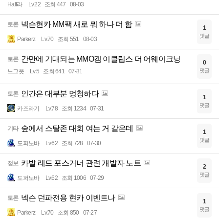
Half라
Lv.22
조회 447
08-03
넥슨현카 MM팩 새로 뭐 하나 더 함
토론
1
댓글
Parkerz
Lv.70
조회 551
08-03
간만에 기대되는 MMO겜 이클립스 더 어웨이크닝
토론
0
댓글
느그읏
Lv.5
조회 641
07-31
인간은 대부분 멍청하다
토론
1
댓글
카즈라기
Lv.78
조회 1234
07-31
숲에서 스탈존 대회 여는 거 같은데
기타
1
댓글
도퍼노바
Lv.62
조회 728
07-30
카발 레드 포스거너 관련 개발자 노트
정보
2
댓글
도퍼노바
Lv.62
조회 1006
07-29
넥슨 던파전용 현카 이벤트나
토론
1
댓글
Parkerz
Lv.70
조회 850
07-27