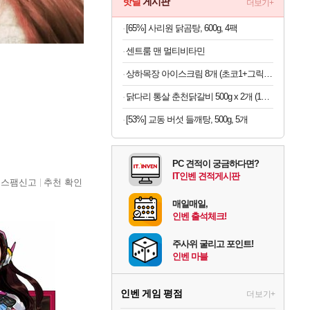
핫딜
게시판
더보기+
[65%] 사리원 닭곰탕, 600g, 4팩
센트룸 맨 멀티비타민
상하목장 아이스크림 8개 (초코1+그릭요거트3+파르페4)
닭다리 통살 춘천닭갈비 500g x 2개 (1개당 6,950원)
[53%] 교동 버섯 들깨탕, 500g, 5개
PC 견적이 궁금하다면?
IT인벤 견적게시판
스팸신고
추천 확인
매일매일,
인벤 출석체크!
주사위 굴리고 포인트!
인벤 마블
인벤 게임 평점
더보기+