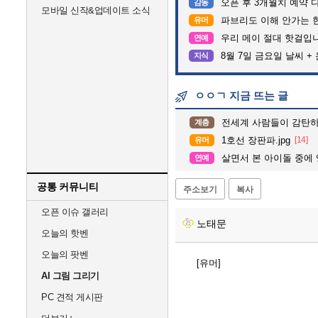
오픈 후 3개월치 예약 
감동
모바일 신작&업데이트 소식
파브리도 이해 안가는 
유머
우리 메이 절대 핫걸입
연예
8월 7일 금요일 날씨 +
지식
ㅇㅇㄱ 지금 뜨는 글
전세계 사람들이 감탄하고 
계층
1호선 장판파.jpg
[14]
유머
살면서 본 아이돌 중에
연예
공통 커뮤니티
주소보기
복사
오픈 이슈 갤러리
노태문
오늘의 핫벤
오늘의 팟벤
[유머]
AI 그림 그리기
PC 견적 게시판