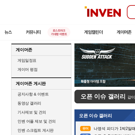
인
벤
로스트아크
뉴스
커뮤니티
게임캘린더
게이머존
기대평 이벤트
게이머존
게임일정표
게이머 평점
게이머존 게시판
공지사항 & 이벤트
오픈 이슈 갤러리
같이
동영상 갤러리
기사제보 및 건의
오픈 이슈 갤러리
인벤 어플 제보 및 건의
나영석 피디가 1박2일
유머
인벤 스크립트 게시판