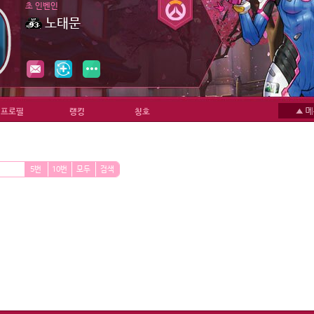
초 인벤인
노태문
프로필
랭킹
칭호
5번
10번
모두
검색