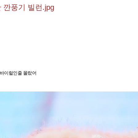
깐풍기 빌런.jpg
 바이럴인줄 몰랐어