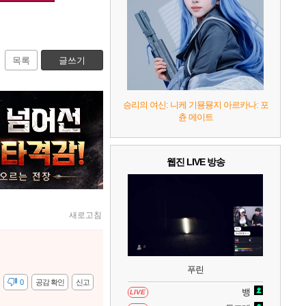
7
리듬 천국 미라클 스타즈
2
8
헤일로: 캠페인 이볼브드
2
목록
글쓰기
9
캡틴 츠바사 2 월드 파이터즈
승리의 여신: 니케 기묭묭지 아르카나: 포
츈 메이트
10
레고 배트맨: 레거시 오브 더 다크 나이트
웹진 LIVE 방송
새로고침
푸린
감
0
공감 확인
신고
뱅
LIVE