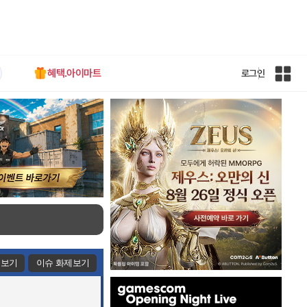
혜택.아이마트
로그인
인
벤
전
체
사
이
트
맵
제보기
이슈 화제보기
인
벤
배