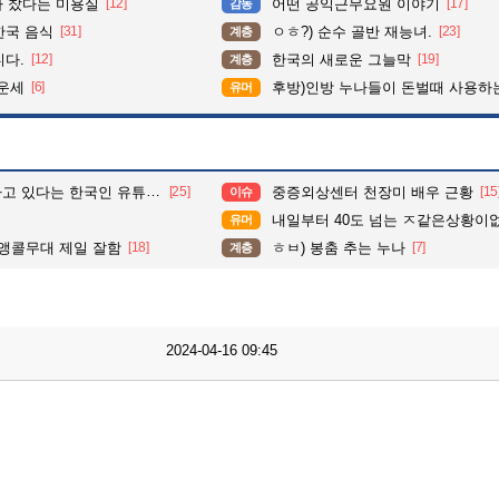
다 찼다는 미용실
[12]
어떤 공익근무요원 이야기
[17]
감동
한국 음식
[31]
ㅇㅎ?) 순수 골반 재능녀.
[23]
계층
니다.
[12]
한국의 새로운 그늘막
[19]
계층
 운세
[6]
후방)인방 누나들이 돈벌때 사용하는 밑캠
유머
있다는 한국인 유튜브 계정.
[25]
중증외상센터 천장미 배우 근황
[15
이슈
내일부터 40도 넘는 ㅈ같은상황이
유머
 앵콜무대 제일 잘함
[18]
ㅎㅂ) 봉춤 추는 누나
[7]
계층
2024-04-16 09:45