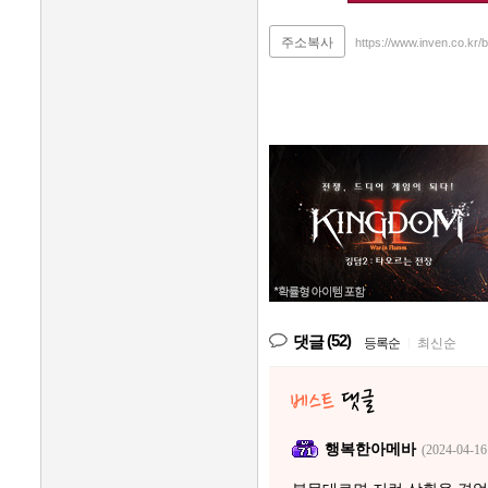
주소복사
https://www.inven.co.kr
(52)
댓글
등록순
|
최신순
행복한아메바
(2024-04-16