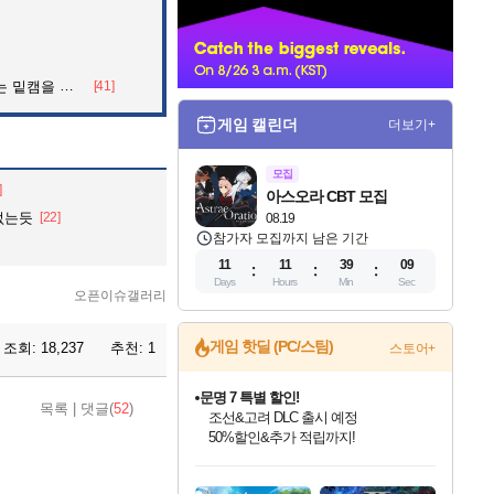
너
을 알아보자
[41]
게임 캘린더
더보기+
모집
]
아스오라 CBT 모집
없는듯
[22]
08.19
참가자 모집까지 남은 기간
11
11
39
07
Days
Hours
Min
Sec
오픈이슈갤러리
게임 핫딜 (PC/스팀)
조회:
18,237
추천:
1
스토어+
문명 7 특별 할인!
목록
|
댓글(
52
)
조선&고려 DLC 출시 예정
50%할인&추가 적립까지!
인벤게임즈 8월 특별 할인!
드래곤소드: 어웨이크닝 입점!
마블 투혼 파이팅 소울즈 정식출시!
귀무자: 검의 길 예약 판매 중!
비스트 오브 리인카네이션 정식 출시!
커세어 코브 출시 기념 할인!
더 렐릭 퍼스트 가디언 정식 출시
베데스다 40주년 기념 할인 중!
캡콤 프렌차이즈 할인 진행 중!
캡콤 일부 상품 상시 할인
스타워즈 은하계 레이서
로블록스 기프트 카드 공식 입점
인기 퍼블리셔 모음!
스팀으로 만나는 드래곤소드!
마블 히어로 총 출동&화려한 격투!
10% 할인과
게임프릭 신작 IP
해적'섬'을 발전시키자!
설화x하드코어 액션!
베데스다의 명작들을
몬헌, 바하 등 인기 IP를
몬헌 와일즈 & 드래곤즈 도그마2
인벤게임즈에서 10% 추가 적립
Robux를 가장 안전하고