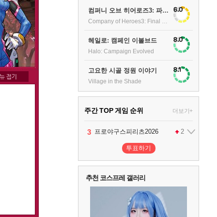
6.0
컴퍼니 오브 히어로즈3: 파이널 스탠드
Company of Heroes3: Final stand
8.0
헤일로: 캠페인 이볼브드
Halo: Campaign Evolved
8.1
고요한 시골 정원 이야기
Village in the Shade
주간 TOP 게임 순위
더보기+
1
2
3
4
팰월드
프로야구스피리츠2026
드래곤소드 : 어웨이크닝
어쌔신 크리드: 블랙 플래그 리싱크드
1
2
2
투표하기
5
블라인드 삼국
1
추천 코스프레 갤러리
6
그랑블루 판타지 리링크 - 엔드리스 라그나로크
1