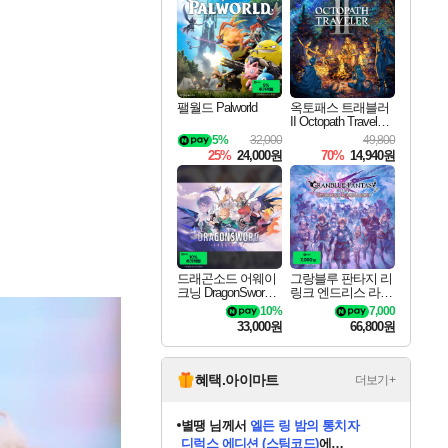
최대 90% 할인가를 만나보세요!
네이버혜택과 함께 만나보세요!
네이버 포인트 혜택까지!
이니&베니 혜택까지!
네이버 혜택가와 함께 예약하세요!
할인&네이버혜택으로 만나보세요!
네이버페이 혜택과 만나보세요!
40주년 프로모션으로 만나보세요!
할인가에 만나보세요!
일부 에디션 상시 할인!
혜택으로 예약 판매 중
편안하게 충전하세요
팰월드 Palworld
옥토패스 트래블러
II Octopath Traveler I
I
5%
32,000
49,800
25%
24,000원
70%
14,940원
드래곤소드 어웨이
그랑블루 판타지 리
크닝 DragonSword A
링크 엔드리스 라그
wakening
나로크 Granblue Fa
10%
7,000
ntasy Relink Endless
33,000원
66,800원
Ragnarok
혜택.아이마트
더보기+
별땡
님께서
엘든 링 밤의 통치자
디럭스 에디션 (스팀코드)
에
니코
님께서
(본편포함) 데이브 더
당첨되셨습니다.
다이버 인 더 정글 번들 (스팀코드)
에