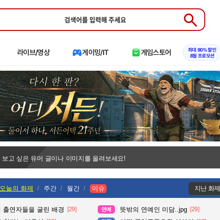
Submit
최대 90% 할인
라이브/영상
게이밍/IT
게임스토어
8월 프로모션
 보고 싶은 유머 글이나 이미지를 올려보세요!
오늘의 화제
주간
월간
이슈
지난 화
때 출연자들을 굴린 배경
[29]
뜻밖의 연예인 미담..jpg
[29]
연예