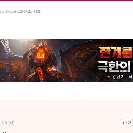
/board/webzine/2097/2243835
 09:54:38)
공감
비공
26