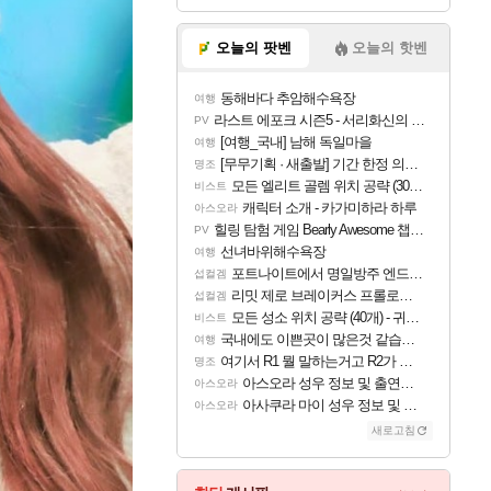
오늘의 팟벤
오늘의 핫벤
동해바다 추암해수욕장
여행
라스트 에포크 시즌5 - 서리화신의 분노 티저
PV
[여행_국내] 남해 독일마을
여행
[무무기획 · 새출발] 기간 한정 의뢰 이벤트
명조
모든 엘리트 골렘 위치 공략 (30개) - 방랑 결투가
비스트
캐릭터 소개 - 카가미하라 하루
아스오라
힐링 탐험 게임 Bearly Awesome 챕터 1 트레일러
PV
선녀바위해수욕장
여행
포트나이트에서 명일방주 엔드필드 [펠리카] 판매 예정
섭컬겜
리밋 제로 브레이커스 프롤로그 테스트 후기 영상 업로드
섭컬겜
모든 성소 위치 공략 (40개) - 귀환한 영혼 도전과제
비스트
국내에도 이쁜곳이 많은것 같습니다
여행
여기서 R1 뭘 말하는거고 R2가 뭘말하는걸까요?
명조
아스오라 성우 정보 및 출연작 모음
아스오라
아사쿠라 마이 성우 정보 및 주요 필모
아스오라
새로고침