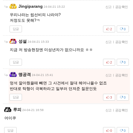
Jingiparang
24-04-21 15:22
신고
|
공감 확인
우리나라는 씹선비의 나라야?
저정도도 못해?ㅋ
답글
2
0
성설
24-04-21 15:33
신고
|
공감 확인
지금 저 방송현장엔 미성년자가 없으니까요 ㅎㅎ
답글
2
0
맹공격
24-04-21 15:41
신고
|
공감 확인
멍석 깔아줬을때 빼면 그 사건에서 절대 헤어나올수 없죠
반대로 탁형이 극복하라고 일부러 던져준 질문인듯
답글
3
0
루피
24-04-21 16:58
신고
|
공감 확인
어이쿠
답글
0
0