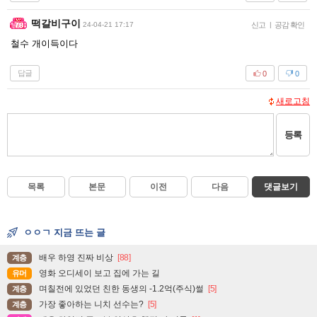
떡갈비구이
24-04-21 17:17
신고
|
공감 확인
철수 개이득이다
답글
0
0
새로고침
등록
목록
본문
이전
다음
댓글보기
ㅇㅇㄱ 지금 뜨는 글
배우 하영 진짜 비상
[88]
계층
영화 오디세이 보고 집에 가는 길
유머
며칠전에 있었던 친한 동생의 -1.2억(주식)썰
[5]
계층
가장 좋아하는 니치 선수는?
[5]
계층