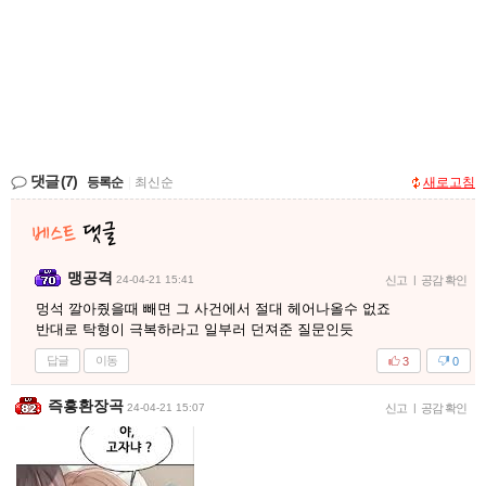
댓글
(7)
등록순
|
최신순
새로고침
맹공격
24-04-21 15:41
신고
|
공감 확인
멍석 깔아줬을때 빼면 그 사건에서 절대 헤어나올수 없죠
반대로 탁형이 극복하라고 일부러 던져준 질문인듯
답글
이동
3
0
즉흥환장곡
24-04-21 15:07
신고
|
공감 확인