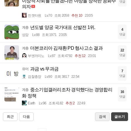
이상적 사회를 만들겠다는 야망을 장착한 공화주
댓글
의자
진겟타원
Lv.70
조회 2058
추천 10
23:05
년도별 양궁 국가대표 선발전 1위.
계층
4
댓글
성암
Lv.88
조회 1971
23:05
더본코리아 김재환 PD 형사고소 결과
계층
22
댓글
부엔까미노
Lv.87
조회 4792
추천 12
23:01
과금 vs 무과금
유머
7
댓글
검찰총장
Lv.90
조회 3817
22:54
중소기업갤러리조차 경악했다는 경영합리
계층
16
화 정책
댓글
Earth
Lv.96
조회 4182
추천 2
22:49
최근
다음
검색
글쓰기