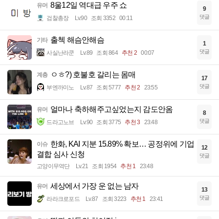
8울12일 역대급 우주 쇼
유머
9
댓글
검찰총장
Lv.90
조회 3352
00:11
출첵 해슴안해슴
기타
1
댓글
사실난라쿤
Lv.89
조회 864
추천 2
00:07
ㅇㅎ?) 호불호 갈리는 몸매
계층
17
댓글
부엔까미노
Lv.87
조회 5777
추천 2
23:55
얼마나 축하해주고싶었는지 감도안옴
유머
8
댓글
드라고노브
Lv.90
조회 3775
추천 3
23:48
한화, KAI 지분 15.89% 확보… 공정위에 기업
이슈
12
결합 심사 신청
댓글
고양이무역단
Lv.21
조회 1954
추천 1
23:48
세상에서 가장 운 없는 남자
유머
13
댓글
라라크로포드
Lv.87
조회 3223
추천 1
23:41