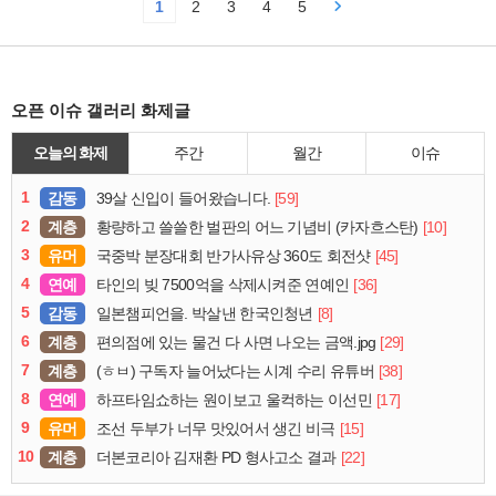
1
2
3
4
5
오픈 이슈 갤러리 화제글
오늘의 화제
주간
월간
이슈
1
감동
[59]
39살 신입이 들어왔습니다.
2
계층
[10]
황량하고 쓸쓸한 벌판의 어느 기념비 (카자흐스탄)
3
유머
[45]
국중박 분장대회 반가사유상 360도 회전샷
4
연예
[36]
타인의 빚 7500억을 삭제시켜준 연예인
5
감동
[8]
일본챔피언을. 박살낸 한국인청년
6
계층
[29]
편의점에 있는 물건 다 사면 나오는 금액.jpg
7
계층
[38]
(ㅎㅂ) 구독자 늘어났다는 시계 수리 유튜버
8
연예
[17]
하프타임쇼하는 원이보고 울컥하는 이선민
9
유머
[15]
조선 두부가 너무 맛있어서 생긴 비극
10
계층
[22]
더본코리아 김재환 PD 형사고소 결과