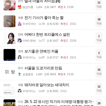
딸과 아들의 차이점.jpg
유머
11
댓글
달섭지롱
Lv.94
조회 3407
추천 3
23:39
전기 기사가 좋아 죽는 짤
계층
18
댓글
두부두꺼비
Lv.78
조회 4180
추천 1
23:31
어쩌다 한번 트리플에스 설린
연예
1
댓글
어쩌다한번
Lv.77
조회 1607
추천 2
23:30
보기좋은 연예인 커플
연예
2
댓글
부엔까미노
Lv.87
조회 3727
추천 3
23:21
서울을 도쿄거리로 만듬
유머
15
댓글
검찰총장
Lv.90
조회 4649
추천 6
23:19
돼지바로 알아보는 세대차이
계층
12
댓글
부엔까미노
Lv.87
조회 3081
23:11
26. 5. 22 유시민 작가의 이재명 대통령 평가 -
이슈
29