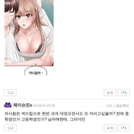
답글
0
0
제이슨진s
24-04-21 15:16
신고
|
공감 확인
저사람은 섹드립으로 한번 크게 데었으면서도 또 저러고싶을까? 전에 중
학생인가 고등학생인가? 남자얘한테. 그러더만
답글
0
5