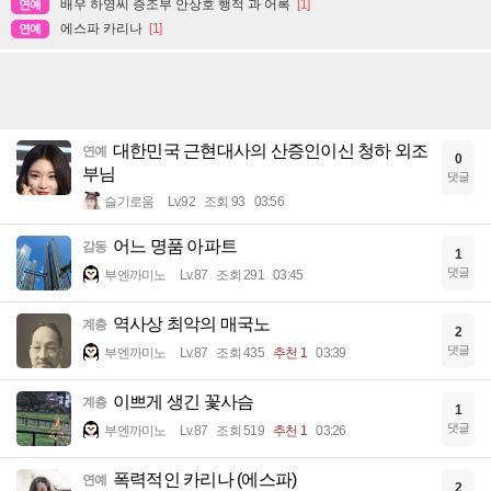
배우 하영씨 증조부 안상호 행적 과 어록
[1]
연예
에스파 카리나
[1]
연예
대한민국 근현대사의 산증인이신 청하 외조
연예
0
부님
댓글
슬기로움
Lv.92
조회 93
03:56
어느 명품 아파트
감동
1
댓글
부엔까미노
Lv.87
조회 291
03:45
역사상 최악의 매국노
계층
2
댓글
부엔까미노
Lv.87
조회 435
추천 1
03:39
이쁘게 생긴 꽃사슴
계층
1
댓글
부엔까미노
Lv.87
조회 519
추천 1
03:26
폭력적인 카리나 (에스파)
연예
2