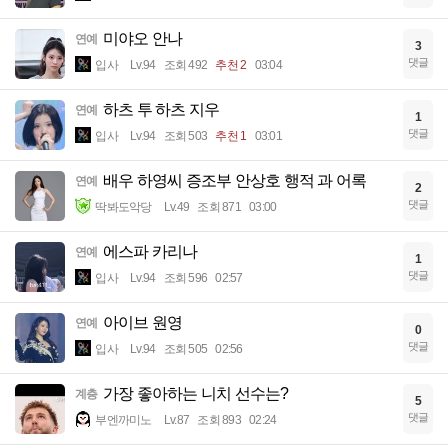
미야오 안나
연예
3
댓글
입사
Lv.94
조회 492
추천 2
03:04
하츠 투 하츠 지우
연예
1
댓글
입사
Lv.94
조회 503
추천 1
03:01
배우 하영씨 증조부 안상호 행적 과 어록
연예
2
댓글
딱봐도악당
Lv.49
조회 871
03:00
에스파 카리나
연예
1
댓글
입사
Lv.94
조회 596
02:57
아이브 원영
연예
0
댓글
입사
Lv.94
조회 505
02:56
가장 좋아하는 니치 선수는?
계층
5
댓글
부엔까미노
Lv.87
조회 893
02:24