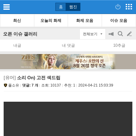
홈
웹진
최신
오늘의 화제
화제 모음
이슈 모음
오픈 이슈 갤러리
전체보기
공
검
글
지
색
내글
내 댓글
10추글
on/off
쓰
기
[유머]
소리 On) 고전 섹드립
풀소유
댓글: 7 개
조회:
10137
추천:
1
2024-04-21 15:03:39