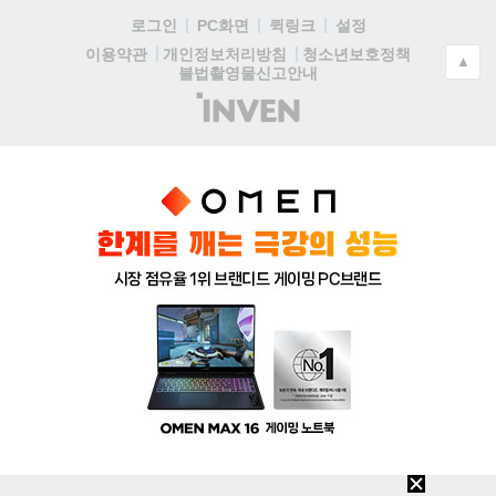
로그인
PC화면
퀵링크
설정
청소년보호정책
이용약관
개인정보처리방침
▲
불법촬영물신고안내
(주)
인
벤