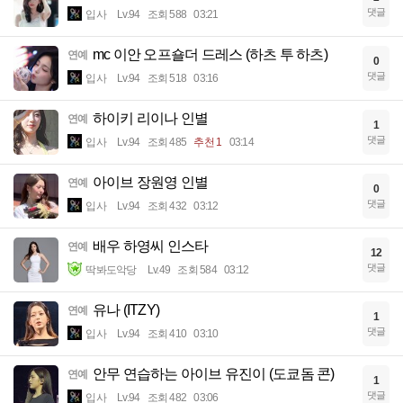
댓글
입사
Lv.94
조회 588
03:21
mc 이안 오프숄더 드레스 (하츠 투 하츠)
연예
0
댓글
입사
Lv.94
조회 518
03:16
하이키 리이나 인별
연예
1
댓글
입사
Lv.94
조회 485
추천 1
03:14
아이브 장원영 인별
연예
0
댓글
입사
Lv.94
조회 432
03:12
배우 하영씨 인스타
연예
12
댓글
딱봐도악당
Lv.49
조회 584
03:12
유나 (ITZY)
연예
1
댓글
입사
Lv.94
조회 410
03:10
안무 연습하는 아이브 유진이 (도쿄돔 콘)
연예
1
댓글
입사
Lv.94
조회 482
03:06