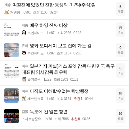
며칠전에 있었던 친한 동생의 -1.2억(주식)썰
계층
5
댓글
쾌변왕
Lv.91
조회 1100
02:24
배우 하영 진짜 비상
계층
88
댓글
부엔까미노
Lv.87
조회 2336
02:18
영화 오디세이 보고 집에 가는 길
유머
0
댓글
부엔까미노
Lv.87
조회 1167
02:16
일본기자 피셜)거스 포옛 감독,대한민국 축구
이슈
6
대표팀 임시감독 최유력
댓글
슬기로움
Lv.92
조회 1303
01:51
아직도 이해할수없는 탁상행정
이슈
10
댓글
제르만크록
Lv.81
조회 3161
추천 1
00:44
독도에 간 일본 청년
감동
10
댓글
스티브승준유
Lv.76
조회 2596
추천 8
00:35