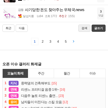
사기당한 돈도 찾아주는 우체국.news
감동
3
댓글
달섭지롱
Lv.94
조회 1772
추천 2
15:51
최근
다음
검색
글쓰기
1
2
3
4
5
오픈 이슈 갤러리 화제글
오늘의 화제
주간
월간
이슈
1
지식
[15]
중력댐의 건축해부도
2
연예
[16]
리센느 프리티걸 음중 1위~
3
연예
[23]
다음주 놀토 리센느 출연...
4
유머
[12]
남자들이 미친다는 스킬 모음
5