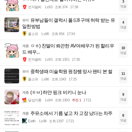
3
댓글
전자팔찌
Lv.93
조회 374
17:39
유부남들이 갤럭시 폴드8 구매 허락 받는 유
유머
4
일한방법
댓글
풀소유
Lv.86
조회 654
17:34
ㅇㅎ) 친딸이 롸끈한 AV여배우가 된 할리우
계층
10
드 배우...
댓글
전자팔찌
Lv.93
조회 1301
17:30
중학생때 미술학원 원장쌤 망사 팬티 본 썰
유머
11
댓글
풀소유
Lv.86
조회 1343
17:25
(ㅎㅂ) 하얀 핑크 비키니 눈나
계층
9
댓글
달섭지롱
Lv.94
조회 1300
추천 1
17:21
주유소에서 기름 넣고 차 고장 났다는 차주
계층
8
댓글
Earth
Lv.96
조회 1397
17:21