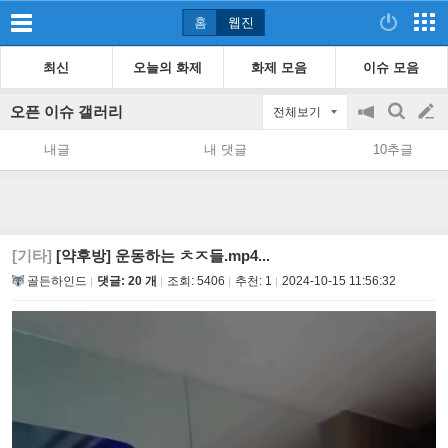
홈
웹진
최신
오늘의 화제
화제 모음
이슈 모음
오픈 이슈 갤러리
전체보기
공
검
글
지
색
내글
내 댓글
10추글
on/off
쓰
기
[기타]
[약후방] 운동하는 ㅊㅈ들.mp4...
골든하인드
댓글: 20 개
조회:
5406
추천:
1
2024-10-15 11:56:32