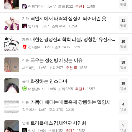
댓글
어쩌다한번
Lv.77
조회 1022
추천 1
16:09
떡인지에서 타락의 상징이 되어버린 옷
기타
11
댓글
옆사마
Lv.87
조회 4470
15:59
대한신경정신의학회 피셜, '멍청한' 유전자...
계층
10
댓글
전자팔찌
Lv.93
조회 2406
15:59
극우는 정신병이 맞는 이유
이슈
39
댓글
세프라딘
Lv.85
조회 2473
추천 15
15:58
화장하는 인스타녀
유머
18
댓글
너빨갱이지
Lv.86
조회 3295
추천 1
15:57
가뭄에 애타는데 물축제 강행하는 밀양시
이슈
4
댓글
작두콩차
Lv.84
조회 1736
15:56
트리플에스 김채연 팬사인회
연예
5
댓글
입사
Lv.94
조회 1452
추천 2
15:52