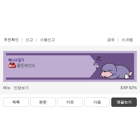
추천확인
신고
스팸신고
공유
스크랩
베니수집가
골든하인드
메뉴
인장보기
EXP 82%
목록
본문
이전
다음
댓글쓰기