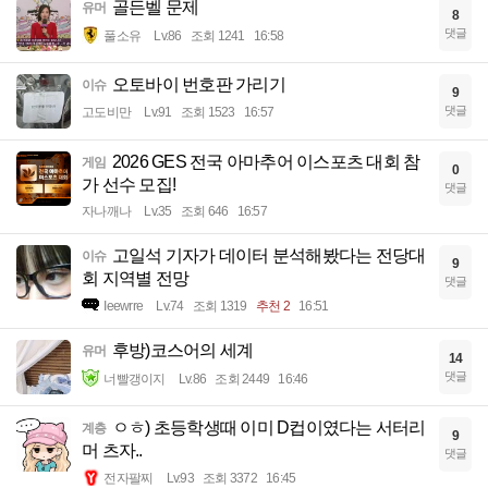
골든벨 문제
유머
8
댓글
풀소유
Lv.86
조회 1241
16:58
오토바이 번호판 가리기
이슈
9
댓글
고도비만
Lv.91
조회 1523
16:57
2026 GES 전국 아마추어 이스포츠 대회 참
게임
0
가 선수 모집!
댓글
자나깨나
Lv.35
조회 646
16:57
고일석 기자가 데이터 분석해봤다는 전당대
이슈
9
회 지역별 전망
댓글
Ieewrre
Lv.74
조회 1319
추천 2
16:51
후방)코스어의 세계
유머
14
댓글
너빨갱이지
Lv.86
조회 2449
16:46
ㅇㅎ) 초등학생때 이미 D컵이였다는 서터리
계층
9
머 츠자..
댓글
전자팔찌
Lv.93
조회 3372
16:45