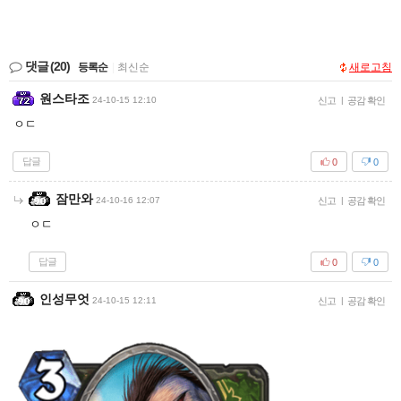
댓글
(20)
등록순
|
최신순
새로고침
원스타조
24-10-15 12:10
신고
|
공감 확인
ㅇㄷ
답글
0
0
잠만와
24-10-16 12:07
신고
|
공감 확인
ㅇㄷ
답글
0
0
인성무엇
24-10-15 12:11
신고
|
공감 확인