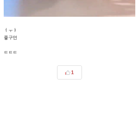
ㅓㅜㅑ
좋구먼
ㅌㅌㅌ
1