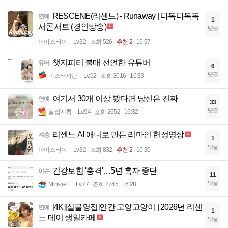
RESCENE(리센느) - Runaway | 다독다독독
연예
1
서콘서트 (경인방송)
댓글
아이스티이
Lv.32
조회 526
추천 2
16:37
챗지피티 불매 선언한 유튜버
유머
6
댓글
미스터사탄
Lv.92
조회 3016
16:33
여기서 30개 이상 봤다면 당신은 진짜
연예
33
댓글
달섭지롱
Lv.94
조회 2652
16:32
리센느 AI 애니로 만든 리마인 헌정영상
계층
1
댓글
아이스티이
Lv.32
조회 832
추천 2
16:30
건강보험 '충격'…5년 흑자 중단
이슈
11
댓글
Minstre1
Lv.77
조회 2745
16:28
[4K][실물영접]인간 고양고양이 | 2026년 리센
연예
1
느 메이 생일카페
댓글