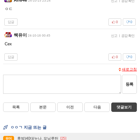
24-10-15 23:24
신고
|
공감 확인
ㅇㄷ
답글
0
0
쌕유이
24-10-16 00:45
신고
|
공감 확인
Cex
답글
0
0
새로고침
등록
목록
본문
이전
다음
댓글보기
ㅇㅇㄱ 지금 뜨는 글
후방)40대누나. 모닝루틴
[25]
유머