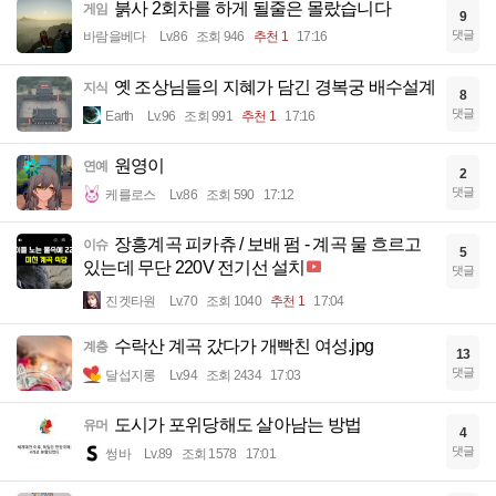
붉사 2회차를 하게 될줄은 몰랐습니다
게임
9
댓글
바람을베다
Lv.86
조회 946
추천 1
17:16
옛 조상님들의 지혜가 담긴 경복궁 배수설계
지식
8
댓글
Earth
Lv.96
조회 991
추천 1
17:16
원영이
연예
2
댓글
케를로스
Lv.86
조회 590
17:12
장흥계곡 피카츄 / 보배 펌 - 계곡 물 흐르고
이슈
5
있는데 무단 220V 전기선 설치
댓글
진겟타원
Lv.70
조회 1040
추천 1
17:04
수락산 계곡 갔다가 개빡친 여성.jpg
계층
13
댓글
달섭지롱
Lv.94
조회 2434
17:03
도시가 포위당해도 살아남는 방법
유머
4
댓글
썽바
Lv.89
조회 1578
17:01