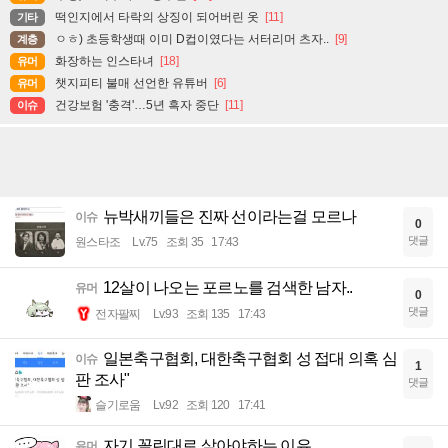
떡인지에서 타락의 상징이 되어버린 옷
[11]
기타
ㅇㅎ) 초등학생때 이미 D컵이였다는 서터리머 츠자..
[9]
계층
화장하는 인스타녀
[18]
유머
챗지피티 불매 선언한 유튜버
[6]
유머
건강보험 '충격'…5년 흑자 중단
[11]
이슈
뉴박새끼들은 진짜 선이라는걸 모르나
이슈
0
댓글
원스타조
Lv.75
조회 35
17:43
12살이 나오는 포르노를 검색한 남자..
유머
0
댓글
전자팔찌
Lv.93
조회 135
17:43
일본축구협회, 대한축구협회 성 접대 의혹 심
이슈
1
판 조사"
댓글
슬기로움
Lv.92
조회 120
17:41
자기 꼴린대로 살아야하는 이유...
유머