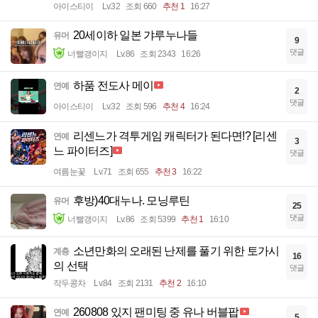
아이스티이
Lv.32
조회 660
추천 1
16:27
20세이하 일본 갸루누나들
유머
9
댓글
너빨갱이지
Lv.86
조회 2343
16:26
하품 전도사 메이
연예
2
댓글
아이스티이
Lv.32
조회 596
추천 4
16:24
리센느가 격투게임 캐릭터가 된다면!? [리센
연예
3
느 파이터즈]
댓글
여름눈꽃
Lv.71
조회 655
추천 3
16:22
후방)40대누나. 모닝루틴
유머
25
댓글
너빨갱이지
Lv.86
조회 5399
추천 1
16:10
소년만화의 오래된 난제를 풀기 위한 토가시
계층
16
의 선택
댓글
작두콩차
Lv.84
조회 2131
추천 2
16:10
260808 있지 팬미팅 중 유나 버블팝
연예
5