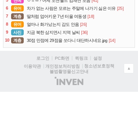
연예
[41]
ㅇㅎㅂ? 어제 오션월드 김채연 모음
6
유머
[25]
차가 없는 사람은 모르는 주말에 나가기 싫은 이유
7
계층
[18]
딸처럼 업어키운 7년 터울 여동생
8
유머
[26]
얼마나 화가났는지 감도 안옴
9
사진
[36]
지금 북한 삼지연시 지역 날씨
10
계층
[14]
30점 만점에 29점을 쏘다니 대단하시네요.jpg
로그인
PC화면
퀵링크
설정
청소년보호정책
이용약관
개인정보처리방침
▲
불법촬영물신고안내
(주)
인
벤