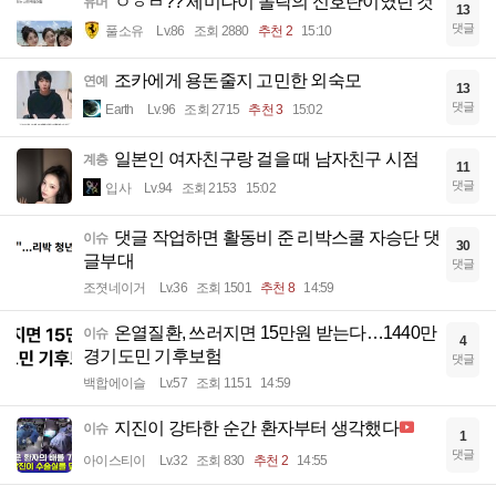
ㅇㅎㅂ?? 제미나이 몰락의 신호탄이였던 것
유머
13
댓글
풀소유
Lv.86
조회 2880
추천 2
15:10
조카에게 용돈줄지 고민한 외숙모
연예
13
댓글
Earth
Lv.96
조회 2715
추천 3
15:02
일본인 여자친구랑 걸을 때 남자친구 시점
계층
11
댓글
입사
Lv.94
조회 2153
15:02
댓글 작업하면 활동비 준 리박스쿨 자승단 댓
이슈
30
글부대
댓글
조졋네이거
Lv.36
조회 1501
추천 8
14:59
온열질환, 쓰러지면 15만원 받는다…1440만
이슈
4
경기도민 기후보험
댓글
백합에이슬
Lv.57
조회 1151
14:59
지진이 강타한 순간 환자부터 생각했다
이슈
1
댓글
아이스티이
Lv.32
조회 830
추천 2
14:55