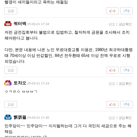
빨갱이 새끼들이라고 욕하는 애들임
답글
0
0
쿼터백
25-03-21 17:18
신고
|
공감 확인
저런 금전집회부터 불법으로 입법하고, 철저하게 금원을 조사해서 조치
해야된다고 봅니다.
다만, 본문 내용에 나온 노인 무료대중교통 이용은, 1980년 최규하대통령
때 70세이상 이상 반값할인, 84년 전두환때 65세 이상 전액 무료로 시행
되었습니다.
답글
0
0
토챠오
25-03-21 17:24
신고
|
공감 확인
ㅇㅋㄹㅇ ㅂㅂㅂㄱ
답글
0
0
뛝껡믫
25-03-21 17:30
신고
|
공감 확인
민주당이~~ 민주당이~~ 이지랄하는데 그거 다 국민의 세금으로 주는 혜
택임.