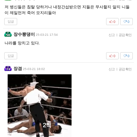
저 병신들은 침탈 당하거나 내정간섭받으면 지들은 무사할지 알지 니들
이 제일먼저 죽어 모지리들아
답글
0
0
장수뿡댕이
25-03-21 17:54
신고
|
공감 확인
나라를 망치고 있다.
답글
0
0
장겸
25-03-21 18:02
신고
|
공감 확인