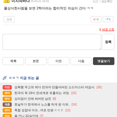
미지의바다
25-03-21 20:51
신고
|
공감 확인
몰상식한사람을 보면 2찍이라는 합리적인 의심이 간다 ㅋㅋ
답글
0
0
새로고침
등록
목록
본문
이전
다음
댓글보기
ㅇㅇㄱ 지금 뜨는 글
성폭행 무고죄 싹다 전과자 만들어버린 소드마스터 여검사.
[26]
이슈
한국의 욕 18이 전세계로 유출되는 과정.
[10]
유머
상의없이 안에 싸버린 남친
[6]
유머
호날두가 한국에서 노쇼를 하게 된 이유..
[24]
계층
축협 성접대 이슈...여초 반응 ㄷㄷㄷ
[12]
유머
울 언니 32살인데
[7]
유머