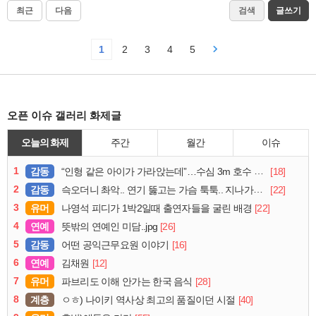
최근
다음
검색
글쓰기
1
2
3
4
5
오픈 이슈 갤러리 화제글
오늘의 화제
주간
월간
이슈
1
감동
[18]
“인형 같은 아이가 가라앉는데”…수심 3m 호수 뛰어든 60대 의인
2
감동
[22]
슥오더니 촤악.. 연기 뚫고는 가슴 툭툭.. 지나가던 아재의 정체
3
유머
[22]
나영석 피디가 1박2일때 출연자들을 굴린 배경
4
연예
[26]
뜻밖의 연예인 미담..jpg
5
감동
[16]
어떤 공익근무요원 이야기
6
연예
[12]
김채원
7
유머
[28]
파브리도 이해 안가는 한국 음식
8
계층
[40]
ㅇㅎ) 나이키 역사상 최고의 품질이던 시절