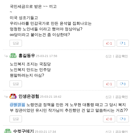
국민세금으로 받은 ~~ 끼고
~
미국 성조기들고
우리나라를 민감국가로 만든 윤석열 집회나오는
멍청한 노인네들 이라고 했어야 정상아님?
oo당이라고 붙이는건 좀 이상한데?
답글
1
1
홍길동우
25-03-21 17:56
신고
|
공감 확인
노인복지 조지는 국짐당
노인복지 만드는 민주당
뭔말하려는지 아심?
답글
1
0
인생은경험
25-03-21 18:42
신고
|
공감 확인
@뛝껡믫
노령연금 정책을 만든 게 노무현 대통령 때고 그 당시 복지
부 장관이었던 유시민 작가님이 추진했던 건 알고 말씀하시는 거죠??
답글
0
0
수컷구데기
25-03-21 17:34
신고
|
공감 확인