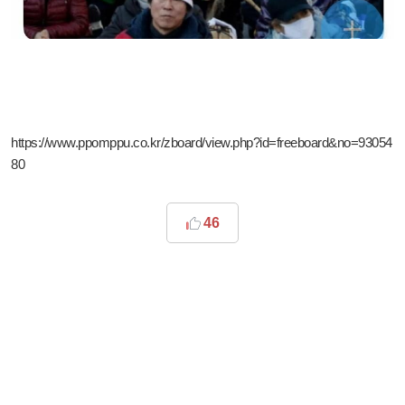
https://www.ppomppu.co.kr/zboard/view.php?id=freeboard&no=93054
80
46