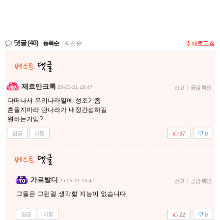
댓글
(40)
등록순
|
최신순
새로고침
제르만크록
25-03-21 16:47
신고
|
공감 확인
다떠나서 우리나라일에 성조기좀
흔들지마라 딴나라가 내정간섭하길
원하는거임?
답글
이동
37
0
가르발디
25-03-21 16:47
신고
|
공감 확인
그들은 그런걸 생각할 지능이 없습니다
답글
이동
22
0