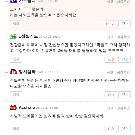
가르발디
25-03-21 16:48
신고
|
공감 확인
그저 미국 = 좋은거
라는 세뇌교육을 받으며 커왔으니까요
답글
17
0
1섭셀러드
25-03-21 16:49
신고
|
공감 확인
전광훈이 미국이 내정 간섭했으면 좋겠다고하면 2찍들도 그리 생각하
고 주장한다 이미 전광훈이 2찍들 머리를 담당하고 있음 ㅋㅋㅋㅋ
답글
0
0
망치삼타
25-03-21 16:51
신고
|
공감 확인
전똘빡이 우리는 미국의 N번째주가 되야합니다하면 나라 문닫아야된
다고할 멍청한 새끼들임
답글
0
0
Azshara
25-03-21 16:58
신고
|
공감 확인
자발적 노예들에겐 섬겨야 할 대상이 항상 필요하니까
답글
0
0