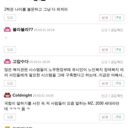
2찍은 나이를 불문하고 그냥 다 뒤져라
답글
0
0
블라블라77
25-03-21 18:19
신고
|
공감 확인
ㆍ
답글
0
0
고맙수다
25-03-21 18:28
신고
|
공감 확인
많은 복지관련 시스템들이 노무현정부때 유시민이 노인복지 장애복지 여
러 서민들에게 필요한 시스템을 그때 구축했다고 하는데..지금은 어째서..
답글
0
0
Coldnight
25-03-21 18:48
신고
|
공감 확인
국힘이 말하기를 사진 속 저 사람들이 요즘 말하는 MZ, 2030 세대라던
데 ㅋㅋㅋ 풉 ㅋ
답글
0
0