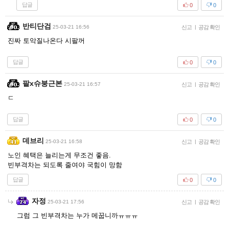
답글
0
0
반티단검
25-03-21 16:56
신고
|
공감 확인
진짜 토악질나온다 시팔꺼
답글
0
0
팥x슈붕근본
25-03-21 16:57
신고
|
공감 확인
ㄷ
답글
0
0
데브리
25-03-21 16:58
신고
|
공감 확인
노인 혜택은 늘리는게 무조건 좋음.
빈부격차는 되도록 줄여야 국힘이 망함
답글
0
0
자정
25-03-21 17:56
신고
|
공감 확인
그럼 그 빈부격차는 누가 메꿉니까ㅠㅠㅠ