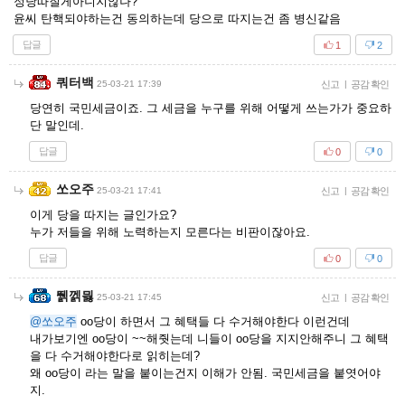
정당따질게아니지않나?
윤씨 탄핵되야하는건 동의하는데 당으로 따지는건 좀 병신같음
답글
1
2
쿼터백
25-03-21 17:39
신고
|
공감 확인
당연히 국민세금이죠. 그 세금을 누구를 위해 어떻게 쓰는가가 중요하
단 말인데.
답글
0
0
쏘오주
25-03-21 17:41
신고
|
공감 확인
이게 당을 따지는 글인가요?
누가 저들을 위해 노력하는지 모른다는 비판이잖아요.
답글
0
0
뛝껡믫
25-03-21 17:45
신고
|
공감 확인
@쏘오주
oo당이 하면서 그 혜택들 다 수거해야한다 이런건데
내가보기엔 oo당이 ~~해줫는데 니들이 oo당을 지지안해주니 그 혜택
을 다 수거해야한다로 읽히는데?
왜 oo당이 라는 말을 붙이는건지 이해가 안됨. 국민세금을 붙엿어야
지.