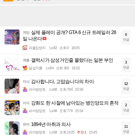
실제 플레이 공개? GTA 6 신규 트레일러 28
게임
0
일 나온다
댓글
과몰입방지
Lv.82
조회 0
16:05
갤럭시가 삼성거인줄 몰랐다는 일본 부인
계층
3
댓글
달섭지롱
Lv.94
조회 362
16:02
감사합니다, 고맙습니다의 차이
지식
12
댓글
파아랑망토
Lv.68
조회 784
15:56
강화도 한 사찰에 남아있는 병인양요의 흔적
지식
2
댓글
파아랑망토
Lv.68
조회 778
15:54
1894년 마취과 의사
유머
11
댓글
파아랑망토
Lv.68
조회 1425
추천 1
15:45