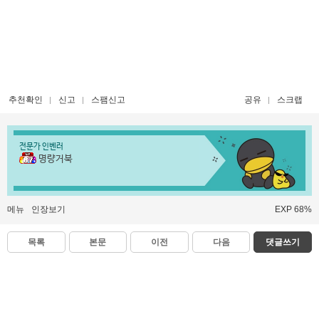
추천확인
신고
스팸신고
공유
스크랩
전문가 인벤러
명량거북
메뉴
인장보기
EXP 68%
목록
본문
이전
다음
댓글쓰기