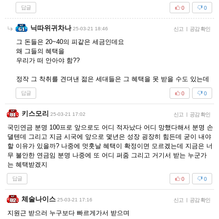
답글
0
0
닉따위귀차나
25-03-21 18:46
신고
|
공감 확인
그 돈들은 20~40의 피같은 세금인데요
왜 그들의 혜택을
우리가 떠 안아야 함??
정작 그 착취를 견뎌낸 젊은 세대들은 그 혜택을 못 받을 수도 있는데
답글
0
0
키스모리
25-03-21 17:02
신고
|
공감 확인
국민연금 분명 100프로 앞으로도 어디 적자났다 어디 망했다해서 분명 손
댈텐데 그리고 지금 시국에 앞으로 몇년은 성장 굉장히 힘든데 굳이 내야
할 이유가 있을까? 나중에 멋훗날 혜택이 확정이면 모르겠는데 지금은 너
무 불안한 연금임 분명 나중에 또 어디 퍼줌 그리고 거기서 받는 누군가
는 혜택받겠지
답글
0
0
체술나이스
25-03-21 17:16
신고
|
공감 확인
지원근 받으러 누구보다 빠르게가서 받으며