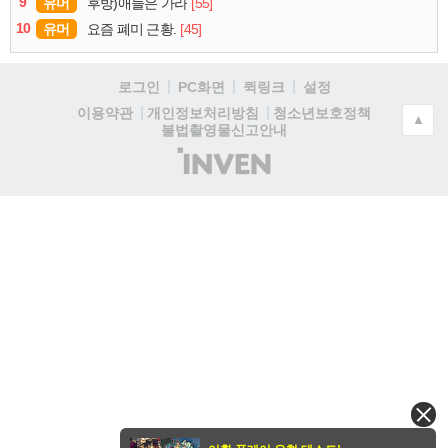
9
유머
[55]
후방)애들은 가라
10
유머
[45]
요즘 폐미 근황.
로그인
PC화면
퀵링크
설정
청소년보호정책
이용약관
개인정보처리방침
▲
불법촬영물신고안내
(주)
인
벤