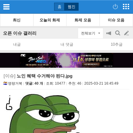
홈
웹진
최신
오늘의 화제
화제 모음
이슈 모음
오픈 이슈 갤러리
전체보기
공
검
글
지
색
내글
내 댓글
10추글
on/off
쓰
기
[이슈]
노인 혜택 수거해야 된다.jpg
명량거북
댓글: 40 개
조회:
10477
추천:
46
2025-03-21 16:45:49