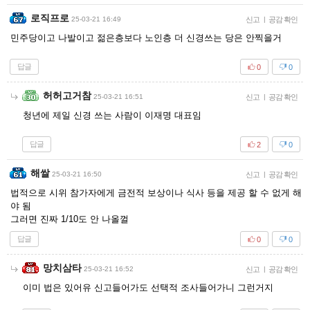
로직프로
25-03-21 16:49
신고
|
공감 확인
민주당이고 나발이고 젊은층보다 노인층 더 신경쓰는 당은 안찍을거
답글
0
0
허허고거참
25-03-21 16:51
신고
|
공감 확인
청년에 제일 신경 쓰는 사람이 이재명 대표임
답글
2
0
해쌀
25-03-21 16:50
신고
|
공감 확인
법적으로 시위 참가자에게 금전적 보상이나 식사 등을 제공 할 수 없게 해
야 됨
그러면 진짜 1/10도 안 나올껄
답글
0
0
망치삼타
25-03-21 16:52
신고
|
공감 확인
이미 법은 있어유 신고들어가도 선택적 조사들어가니 그런거지