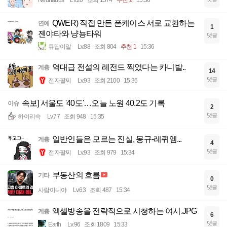
Neuhauus
Lv.20
조회 1574
추천 2
15:36
QWER) 직접 만든 폰케이스 서로 교환하는
연예
1
젠야타와 냥뇽타워
댓글
큐땁이알
Lv.88
조회 804
추천 1
15:36
역대급 전설의 레전드 찍었다는 카니발..
계층
14
댓글
전자팔찌
Lv.93
조회 2100
15:36
속보] 서울도 '40도'…오늘 노원 40.2도 기록
이슈
2
댓글
하이리슥
Lv.77
조회 948
15:35
일반인들은 모르는 진실, 몽규-레퀴엠...
계층
4
댓글
전자팔찌
Lv.93
조회 979
15:34
부동산의 흐름
기타
0
댓글
사람아니야
Lv.63
조회 487
15:34
엑셀방송을 전략적으로 시청하는 여시.JPG
계층
6
댓글
Earth
Lv.96
조회 1809
15:33