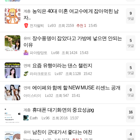
농익은 40대 미혼 여교수에게 잡아먹힌 남
계층
9
자..
댓글
전자팔찌
Lv.93
조회 2159
추천 1
15:45
장수풍뎅이 잡았다고 가방에 넣으면 안되는
유머
5
이유
댓글
파아랑망토
Lv.68
조회 1424
15:43
요즘 유행이라는 댄스 챌린지
연예
5
댓글
라라크로포드
Lv.87
조회 1128
15:42
에이페와 함께 할 NEW MUSE 리센느 공개
연예
0
댓글
아이스티이
Lv.32
조회 547
15:41
휴대폰 대기화면의 중요성.jpg
계층
16
댓글
Earth
Lv.96
조회 2016
15:37
남친이 군대가서 좋다는 여친
유머
4
댓글