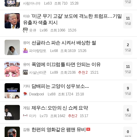
댓글
사람아니야
Lv.63
조회 710
15:28
'미군 무기 고갈' 보도에 격노한 트럼프…기밀
이슈
11
유출자 색출 지시
댓글
읏큐
Lv.86
조회 1066
15:26
선글라스 파손 시켜서 배상한 썰
유머
2
댓글
파아랑망토
Lv.68
조회 1619
15:26
폭염에 미끄럼틀 타면 안되는 이유
유머
11
댓글
사실난라쿤
Lv.89
조회 2106
추천 2
15:21
담배피는 고양이 성우보소....
기타
9
댓글
Deadpool
Lv.88
조회 1724
15:18
제우스: 오만의 신 쇼케 요약
게임
6
댓글
미카
Lv.73
조회 1642
추천 2
15:17
한편의 영화같은 팸맨 뮤비
감동
0
댓글