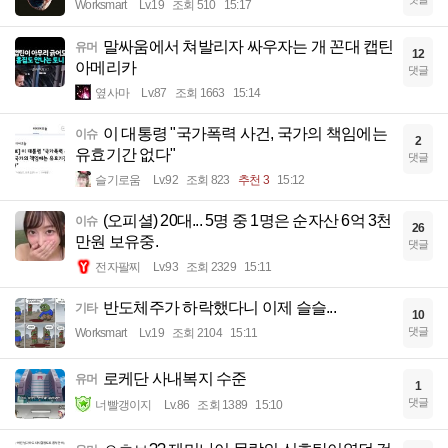
Worksmart
Lv.19
조회 510
15:17
말싸움에서 쳐발리자 싸우자는 개 꼰대 캡틴
유머
12
아메리카
댓글
옆사마
Lv.87
조회 1663
15:14
이 대통령 "국가폭력 사건, 국가의 책임에는
이슈
2
유효기간 없다"
댓글
슬기로움
Lv.92
조회 823
추천 3
15:12
(오피셜) 20대... 5명 중 1명은 순자산 6억 3천
이슈
26
만원 보유중.
댓글
전자팔찌
Lv.93
조회 2329
15:11
반도체주가 하락했다니 이제 슬슬...
기타
10
댓글
Worksmart
Lv.19
조회 2104
15:11
로케단 사내복지 수준
유머
1
댓글
너빨갱이지
Lv.86
조회 1389
15:10