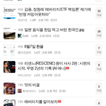
김용, 정청래 '레버리지 ETF 책임론' 제기에
이슈
13
"반명 커밍아웃하라"
댓글
파인더1
Lv.80
조회 730
15:33
일본 음식을 한입 먹고 버린 한국인.jpg
계층
14
댓글
Earth
Lv.96
조회 1914
15:31
8월7일 환율
이슈
7
댓글
찢어진정의
Lv.20
조회 906
15:31
리센느(RESCENE) 원이 서사 2편 : 시련의
계층
0
시작, 무명 2년의 기록 (AI 애니)
댓글
아이스티이
Lv.32
조회 458
15:31
맛의 비결
기타
2
댓글
휴면아이디
Lv.84
조회 792
15:30
레버리지를 알아보자
기타
0