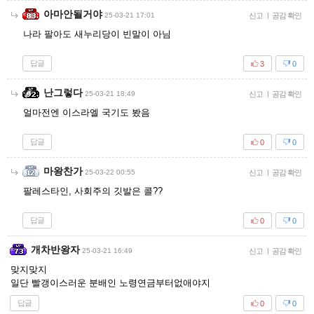
아마안될거야
25-03-21 17:01
신고
|
공감 확인
나라 팔아도 새누리당이 빈말이 아님
답글
3
0
난그렇다
25-03-21 18:49
신고
|
공감 확인
얼마전엔 이스라엘 국기도 봤음
답글
0
0
마왕찬가
25-03-22 00:55
신고
|
공감 확인
팔레스타인, 사회주의 깃발은 콜??
답글
0
0
개차반왕자
25-03-21 16:49
신고
|
공감 확인
맞지맞지
일단 빨갱이스러운 분배인 노령연금부터없애야지
답글
0
0