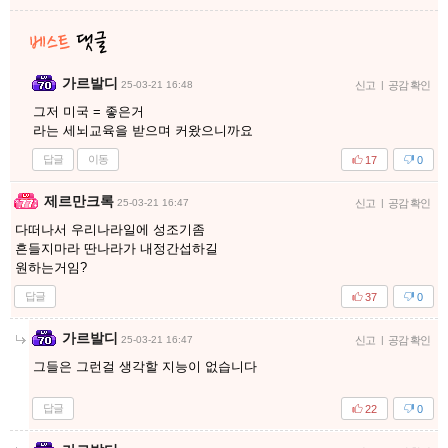
가르발디
25-03-21 16:48
신고
|
공감 확인
그저 미국 = 좋은거
라는 세뇌교육을 받으며 커왔으니까요
답글
이동
17
0
제르만크록
25-03-21 16:47
신고
|
공감 확인
다떠나서 우리나라일에 성조기좀
흔들지마라 딴나라가 내정간섭하길
원하는거임?
답글
37
0
가르발디
25-03-21 16:47
신고
|
공감 확인
그들은 그런걸 생각할 지능이 없습니다
답글
22
0