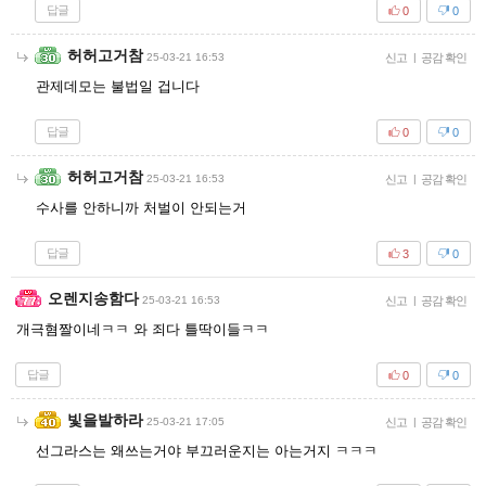
답글
0
0
허허고거참
25-03-21 16:53
신고
|
공감 확인
관제데모는 불법일 겁니다
답글
0
0
허허고거참
25-03-21 16:53
신고
|
공감 확인
수사를 안하니까 처벌이 안되는거
답글
3
0
오렌지송함다
25-03-21 16:53
신고
|
공감 확인
개극혐짤이네ㅋㅋ 와 죄다 틀딱이들ㅋㅋ
답글
0
0
빛을발하라
25-03-21 17:05
신고
|
공감 확인
선그라스는 왜쓰는거야 부끄러운지는 아는거지 ㅋㅋㅋ