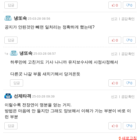
답글
0
0
냉또속
25-03-28 08:56
신고
|
공감 확인
공지가 안된것만 빼면 일처리는 정확하게 했는데?
답글
0
0
냉또속
25-03-28 08:57
신고
|
공감 확인
하루만에 고친거도 기사 나니까 유지보수사에 사정사정해서
다른곳 나갈 부품 새치기해서 당겨온듯
답글
0
0
선제타격
25-03-28 09:39
신고
|
공감 확인
이럴수록 전장연이 명분을 얻는 거지.
방법은 마음에 안 들지만 그래도 양보해서 이해가 가는 부분이 바로 이
런 부분
답글
0
0
새로고침