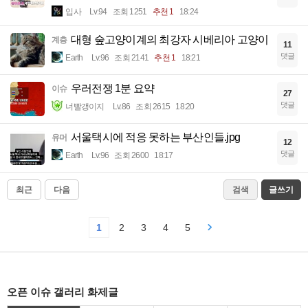
입사
Lv.94
조회 1251
추천 1
18:24
대형 숲고양이계의 최강자 시베리아 고양이
계층
11
댓글
Earth
Lv.96
조회 2141
추천 1
18:21
우러전쟁 1분 요약
이슈
27
댓글
너빨갱이지
Lv.86
조회 2615
18:20
서울택시에 적응 못하는 부산인들.jpg
유머
12
댓글
Earth
Lv.96
조회 2600
18:17
최근
다음
검색
글쓰기
1
2
3
4
5
오픈 이슈 갤러리 화제글