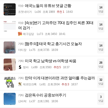
애국노들의 유튜브 댓글 근황
이슈
14
댓글
조졋네이거
Lv.36
조회 1989
추천 1
18:43
[속보]변기 고처주던 70대 집주인 찌른 30대
이슈
14
여 검거ㆍ
댓글
왜구김당
Lv.73
조회 3450
18:41
[혐주의]] 태국 학교 총기사건 오늘자
기타
14
댓글
더티장
Lv.75
조회 3735
18:39
미국 학교 남학생 vs 여학생 싸움
기타
28
댓글
썽바
Lv.89
조회 3593
추천 5
18:37
만약 이게 대본이라면 과연 얼마를 주는걸까
기타
32
댓글
제르만크록
Lv.81
조회 2934
추천 3
18:37
검은독수리 공중보여주기
기타
3
댓글
산바락
Lv.37
조회 1391
18:36