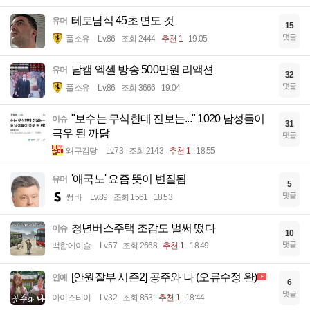
테토남식 45초 면도 컷
유머
15
댓글
풀소유
Lv.86
조회 2444
추천 1
19:05
남캠 엑셀 방송 500만원 리액션
유머
32
댓글
풀소유
Lv.86
조회 3666
19:04
"보수는 무식한데 진보는..." 1020 남성들이
이슈
31
극우 된 까닭
댓글
왜구김당
Lv.73
조회 2143
추천 1
18:55
'애국노' 요즘 뜻이 변질됨
유머
5
댓글
썽바
Lv.89
조회 1561
18:53
청년버스주택 조감도 벌써 떴다
이슈
10
댓글
백합에이슬
Lv.57
조회 2668
추천 1
18:49
[안원잘부 시즌2] 공주와 나 (오류수정 완)
연예
6
댓글
아이스티이
Lv.32
조회 853
추천 1
18:44