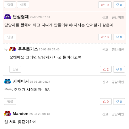
답글
이동
10
0
번실험체
25-03-28 07:31
신고
|
공감 확인
담당자를 휠체어 타고 다니게 만들어줘야 다시는 안저럴거 같은데
답글
10
0
후추돈가스
25-03-28 07:40
신고
|
공감 확인
오해에요 그러면 담당자가 바뀔 뿐이라고여
답글
2
0
키메이커
25-03-28 08:24
신고
|
공감 확인
주문. 취재가 시작되자. 얍.
답글
0
0
Marcion
25-03-28 08:48
신고
|
공감 확인
일 처리 좆같이하네