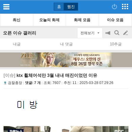
홈
웹진
최신
오늘의 화제
화제 모음
이슈 모음
오픈 이슈 갤러리
전체보기
공
검
글
지
색
내글
내 댓글
10추글
on/off
쓰
기
[이슈]
ktx 휠체어석만 3월 내내 매진이었던 이유
검찰총장
댓글: 7 개
조회:
7607
추천:
11
2025-03-28 07:29:26