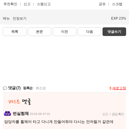
추천확인
신고
스팸신고
공유
스크랩
메뉴
인장보기
EXP 23%
목록
본문
이전
다음
댓글쓰기
댓글
(7)
등록순
|
최신순
새로고침
번실험체
25-03-28 07:31
신고
|
공감 확인
담당자를 휠체어 타고 다니게 만들어줘야 다시는 안저럴거 같은데