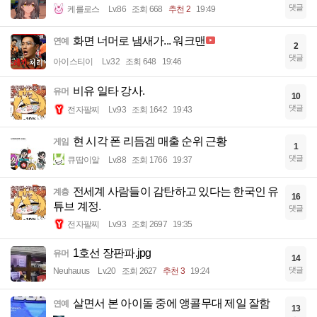
댓글
케를로스
Lv.86
조회 668
추천 2
19:49
화면 너머로 냄새가... 워크맨
연예
2
댓글
아이스티이
Lv.32
조회 648
19:46
비유 일타 강사.
유머
10
댓글
전자팔찌
Lv.93
조회 1642
19:43
현 시각 폰 리듬겜 매출 순위 근황
게임
1
댓글
큐땁이알
Lv.88
조회 1766
19:37
전세계 사람들이 감탄하고 있다는 한국인 유
계층
16
튜브 계정.
댓글
전자팔찌
Lv.93
조회 2697
19:35
1호선 장판파.jpg
유머
14
댓글
Neuhauus
Lv.20
조회 2627
추천 3
19:24
살면서 본 아이돌 중에 앵콜무대 제일 잘함
연예
13