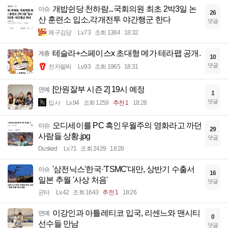
개밥쉰당 천하람...국회의원 최초 2박3일 논
이슈
26
산 훈련소 입소,각개전투 야간행군 한다
댓글
왜구김당
Lv.73
조회 1384
18:32
테슬라+스페이스x 초대형 메가 테라팹 공개.
계층
10
댓글
전자팔찌
Lv.93
조회 1965
18:31
[안원잘부 시즌 2] 19시 예정
연예
1
댓글
입사
Lv.94
조회 1259
추천 1
18:28
오디세이를 PC 흑인우월주의 영화라고 까던
이슈
29
사람들 상황.jpg
댓글
Dusked
Lv.71
조회 2429
18:28
'삼전닉스'한국·'TSMC'대만, 상반기 수출서
이슈
16
일본 추월 '사상 처음'
댓글
균터
Lv.42
조회 1643
추천 1
18:26
이강인과 아틀레티코 입국, 리센느와 맨시티
연예
0
선수들 만남
댓글