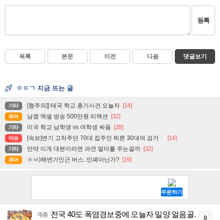
등록
목록
본문
이전
다음
댓글보기
ㅇㅇㄱ 지금 뜨는 글
[혐주의]] 태국 학교 총기사건 오늘자
[14]
기타
남캠 엑셀 방송 500만원 리액션
[32]
유머
미국 학교 남학생 vs 여학생 싸움
[28]
기타
[속보]변기 고처주던 70대 집주인 찌른 30대여 검거ㆍ
[14]
이슈
만약 이게 대본이라면 과연 얼마를 주는걸까
[32]
기타
ㅎㅂ)해변가인근 버스..민폐아닌가?
[19]
유머
전국 40도 폭염경보중에 오늘자 밀양 얼음골.
계층
0