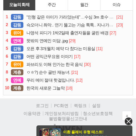
오늘의 화제
주간
월간
이슈
1
감동
[21]
“인형 같은 아이가 가라앉는데”…수심 3m 호수 뛰어든 60대 의인
2
감동
[23]
슥오더니 촤악.. 연기 뚫고는 가슴 툭툭.. 지나가던 아재의 정체
3
유머
[27]
나영석 피디가 1박2일때 출연자들을 굴린 배경
4
연예
[29]
뜻밖의 연예인 미담..jpg
5
감동
[11]
오픈 후 3개월치 예약 다 찼다는 미용실
6
감동
[17]
어떤 공익근무요원 이야기
7
유머
[30]
파브리도 이해 안가는 한국 음식
8
계층
[21]
ㅇㅎ?) 순수 골반 재능녀.
9
연예
[12]
우리 메이 절대 핫걸입니다.
10
계층
[18]
한국의 새로운 그늘막
로그인
PC화면
퀵링크
설정
청소년보호정책
이용약관
개인정보처리방침
▲
불법촬영물신고안내
(주)
이환 플레이 유형 테스트!
인