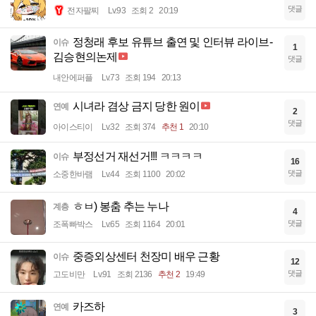
댓글
전자팔찌
Lv.93
조회 2
20:19
정청래 후보 유튜브 출연 및 인터뷰 라이브-
이슈
1
김승현의논제
댓글
내안에퍼플
Lv.73
조회 194
20:13
시녀라 겸상 금지 당한 원이
연예
2
댓글
아이스티이
Lv.32
조회 374
추천 1
20:10
부정선거 재선거!!! ㅋㅋㅋㅋ
이슈
16
댓글
소중한바램
Lv.44
조회 1100
20:02
ㅎㅂ) 봉춤 추는 누나
계층
4
댓글
조폭빠박스
Lv.65
조회 1164
20:01
중증외상센터 천장미 배우 근황
이슈
12
댓글
고도비만
Lv.91
조회 2136
추천 2
19:49
카즈하
연예
3