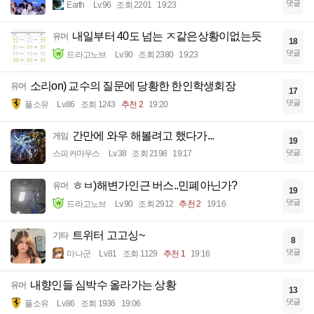
댓글
Earth
Lv.96
조회 2201
19:23
내일부터 40도 넘는 ㅈ같은상황이없는듯
유머
18
댓글
드라고노브
Lv.90
조회 2380
19:23
소리on) 교수의 질문에 당황한 한인학생회장
유머
17
댓글
풀소유
Lv.86
조회 1243
추천 2
19:20
간만에 와우 해볼려고 했다가...
게임
19
댓글
스피커마우스
Lv.38
조회 2198
19:17
ㅎㅂ)해변가인근 버스..민폐아닌가?
유머
19
댓글
드라고노브
Lv.90
조회 2912
추천 2
19:16
트위터 고고싱~
기타
8
댓글
마나군
Lv.81
조회 1129
추천 1
19:16
내향인들 심박수 올라가는 상황
유머
13
댓글
풀소유
Lv.86
조회 1936
19:06