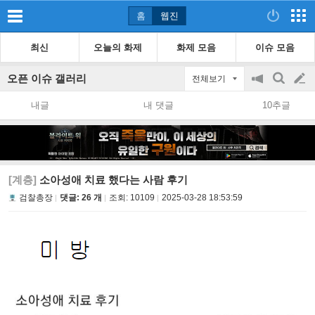
홈
웹진
최신
오늘의 화제
화제 모음
이슈 모음
오픈 이슈 갤러리
전체보기
공
검
글
지
색
내글
내 댓글
10추글
on/off
쓰
기
[계층]
소아성애 치료 했다는 사람 후기
검찰총장
댓글: 26 개
조회:
10109
2025-03-28 18:53:59