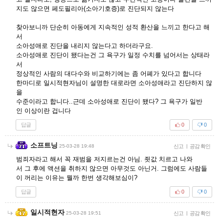
지도 않으면 페도필리아(소아기호증)로 진단되지 않는다
찾아보니까 단순히 아동에게 지속적인 성적 환산을 느끼고 한다고 해
서
소아성애로 진단을 내리지 않는다고 하더라구요.
소아성애로 진단이 됐다는건 그 욕구가 일정 수치를 넘어서는 상태라
서
정상적인 사람의 대다수와 비교하기에는 좀 어폐가 있다고 합니다
한마디로 일시적현자님이 설명한 대로라면 소아성애라고 진단하지 않
을
수준이라고 합니다..근데 소아성애로 진단이 됐다? 그 욕구가 일반
인 이상이란 겁니다
답글
0
0
소프트닝
25-03-28 19:48
신고
|
공감 확인
범죄자라고 해서 꼭 재범을 저지르는건 아님. 죗값 치르고 나와
서 그 후에 액션을 취하지 않으면 아무것도 아닌거. 그럼에도 사람들
이 꺼리는 이유는 뭘까 한번 생각해보심이?
답글
0
0
일시적현자
25-03-28 19:51
신고
|
공감 확인