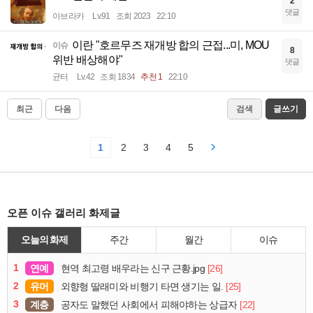
2
댓글
아브라카
Lv.91
조회 2023
22:10
이란 "호르무즈 재개방 합의 근접...미, MOU
이슈
8
위반 배상해야"
댓글
균터
Lv.42
조회 1834
추천 1
22:10
최근
다음
검색
글쓰기
1
2
3
4
5
오픈 이슈 갤러리 화제글
오늘의 화제
주간
월간
이슈
1
연예
[26]
현역 최고령 배우라는 신구 근황.jpg
2
유머
[25]
외향형 딸래미와 비행기 타면 생기는 일.
3
계층
[22]
공자도 말했던 사회에서 피해야하는 상급자