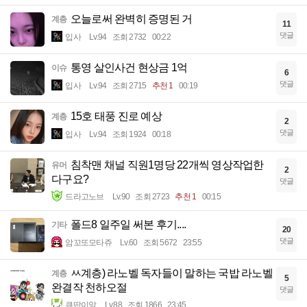
오늘로써 완벽히 증명된 거
계층
11
댓글
입사
Lv.94
조회 2732
00:22
통영 살인사건 현상금 1억
이슈
6
댓글
입사
Lv.94
조회 2715
추천 1
00:19
15호 태풍 진로 예상
계층
2
댓글
입사
Lv.94
조회 1924
00:18
침착맨 채널 직원1명당 22개씩 영상작업한
유머
2
다구요?
댓글
드라고노브
Lv.90
조회 2723
추천 1
00:15
폴드8 일주일 써본 후기....
기타
20
댓글
암꼬또모타쥬
Lv.60
조회 5672
23:55
ㅆ계층) 라노벨 독자들이 말하는 국밥 라노벨
계층
5
완결작 천하오절
댓글
큐땁이알
Lv.88
조회 1866
23:45