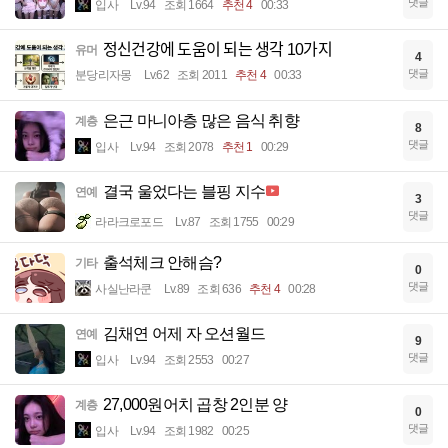
댓글
입사
Lv.94
조회 1664
추천 4
00:33
정신건강에 도움이 되는 생각 10가지
유머
4
댓글
분당리자몽
Lv.62
조회 2011
추천 4
00:33
은근 마니아층 많은 음식 취향
계층
8
댓글
입사
Lv.94
조회 2078
추천 1
00:29
결국 울었다는 블핑 지수
연예
3
댓글
라라크로포드
Lv.87
조회 1755
00:29
출석체크 안해슴?
기타
0
댓글
사실난라쿤
Lv.89
조회 636
추천 4
00:28
김채연 어제 자 오션월드
연예
9
댓글
입사
Lv.94
조회 2553
00:27
27,000원어치 곱창 2인분 양
계층
0
댓글
입사
Lv.94
조회 1982
00:25