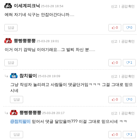
이세계피크닉
25-03-28 18:54
신고
|
공감 확인
에혀 자기네 식구는 안잡아간다니까....
답글
0
0
뿡빵뿡뿡뿡
25-03-28 19:01
신고
|
공감 확인
이거 여기 검딱님 이야기래요...그 발찌 차신 분.....
답글
0
1
참치팔이
25-03-28 19:09
신고
|
공감 확인
그냥 작성자 놀리려고 사람들이 댓글단거임ㅋㅋㅋ 그걸 그대로 믿으
시네
답글
0
0
뿡빵뿡뿡뿡
25-03-28 20:17
신고
|
공감 확인
@참치팔이
믿어서 댓글 달았을까??? 이걸 그대로 믿으시네 ㅋㅋ
답글
0
1