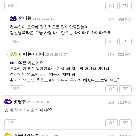
답글
0
0
안나형
25-03-28 19:52
신고
|
공감 확인
전부인이 조증에 정신적으로 많이안좋았는데
정신병쪽약은 그냥 사람 바보만드는 약이라고 하더라구요
답글
0
0
라떼는마리다
25-03-29 07:57
신고
|
공감 확인
adhd약은 아닌데요...
도파민 재흡수 억제제라 무기력 해 지는게 아니라 반대임
정상인이 먹으면 커피 먹은거 처럼 됨
환자가 먹으면 충동조절이 되니까 무기력 해졌다고 보일 수도?
답글
0
0
맛탕슈
25-03-28 19:16
신고
|
공감 확인
걍 화학적 거세한거 아냐??
답글
0
0
거북이와두루
25-03-28 19:19
신고
|
공감 확인