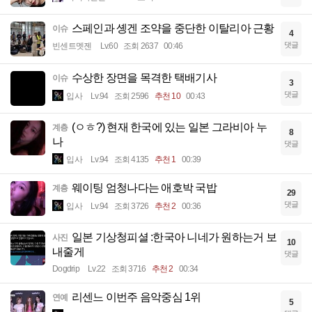
스페인과 솅겐 조약을 중단한 이탈리아 근황
이슈
4
댓글
빈센트멧젠
Lv.60
조회 2637
00:46
수상한 장면을 목격한 택배기사
이슈
3
댓글
입사
Lv.94
조회 2596
추천 10
00:43
(ㅇㅎ?) 현재 한국에 있는 일본 그라비아 누
계층
8
나
댓글
입사
Lv.94
조회 4135
추천 1
00:39
웨이팅 엄청나다는 애호박 국밥
계층
29
댓글
입사
Lv.94
조회 3726
추천 2
00:36
일본 기상청피셜 :한국아 니네가 원하는거 보
사진
10
내줄게
댓글
Dogdrip
Lv.22
조회 3716
추천 2
00:34
리센느 이번주 음악중심 1위
연예
5