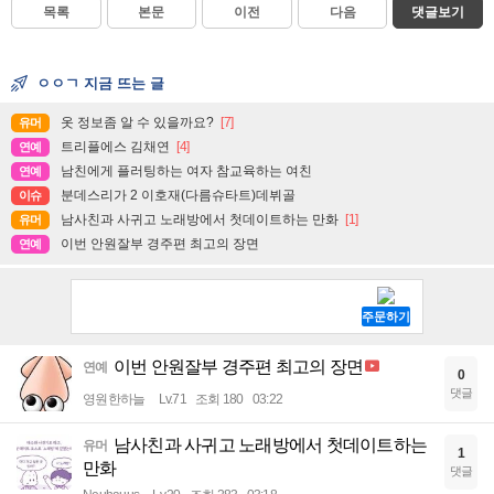
목록
본문
이전
다음
댓글보기
ㅇㅇㄱ 지금 뜨는 글
옷 정보좀 알 수 있을까요?
[7]
유머
트리플에스 김채연
[4]
연예
남친에게 플러팅하는 여자 참교육하는 여친
연예
분데스리가 2 이호재(다름슈타트)데뷔골
이슈
남사친과 사귀고 노래방에서 첫데이트하는 만화
[1]
유머
이번 안원잘부 경주편 최고의 장면
연예
이번 안원잘부 경주편 최고의 장면
연예
0
댓글
영원한하늘
Lv.71
조회 180
03:22
남사친과 사귀고 노래방에서 첫데이트하는
유머
1
만화
댓글