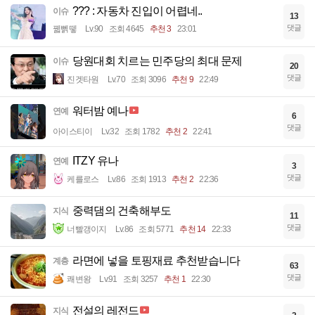
??? : 자동차 진입이 어렵네..
이슈
13
댓글
꿻뻵뗗
Lv.90
조회 4645
추천 3
23:01
당원대회 치르는 민주당의 최대 문제
이슈
20
댓글
진겟타원
Lv.70
조회 3096
추천 9
22:49
워터밤 예나
연예
6
댓글
아이스티이
Lv.32
조회 1782
추천 2
22:41
ITZY 유나
연예
3
댓글
케를로스
Lv.86
조회 1913
추천 2
22:36
중력댐의 건축해부도
지식
11
댓글
너빨갱이지
Lv.86
조회 5771
추천 14
22:33
라면에 넣을 토핑재료 추천받습니다
계층
63
댓글
쾌변왕
Lv.91
조회 3257
추천 1
22:30
전설의 레전드
지식