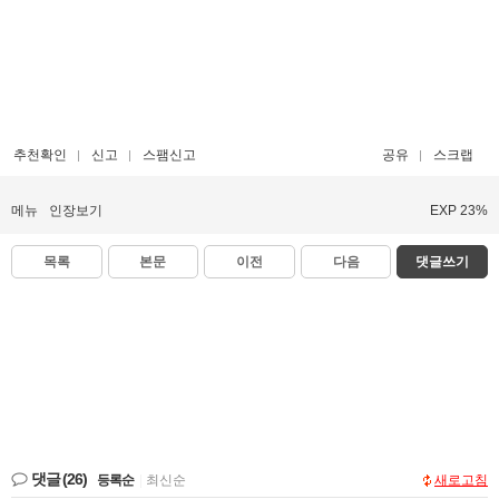
추천확인
신고
스팸신고
공유
스크랩
메뉴
인장보기
EXP 23%
목록
본문
이전
다음
댓글쓰기
댓글
(26)
등록순
|
최신순
새로고침