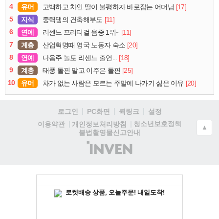
4
유머
[17]
고백하고 차인 딸이 불평하자 바로잡는 어머님
5
지식
[11]
중력댐의 건축해부도
6
연예
[11]
리센느 프리티걸 음중 1위~
7
계층
[20]
산업혁명때 영국 노동자 숙소
8
연예
[18]
다음주 놀토 리센느 출연...
9
계층
[25]
태풍 돌핀 말고 이주은 돌핀
10
유머
[20]
차가 없는 사람은 모르는 주말에 나가기 싫은 이유
로그인
PC화면
퀵링크
설정
청소년보호정책
이용약관
개인정보처리방침
▲
불법촬영물신고안내
(주)
인
벤