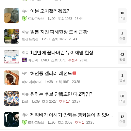
이분 오이갤러겠죠?
유머
10
댓글
드라고노브
Lv.90
조회 1937
23:44
일본 지진 피해현장 도독 근황
이슈
3
댓글
빈센트멧젠
Lv.60
조회 3452
23:43
1년만에 끝나버린 뉴이재명 현상
이슈
62
댓글
마검귀
Lv.83
조회 5071
추천 4
23:41
허언증 갤러리 레전드
유머
1
댓글
머머머머머며
Lv.38
조회 1861
23:38
원하는 후보 안뽑으면 다 2찍임?
이슈
88
댓글
Disifi
Lv.39
조회 2527
추천 17
23:37
제작비가 이해가 안되는 영화들이 좀 있네..
유머
12
댓글
드라고노브
Lv.90
조회 3059
추천 1
23:35