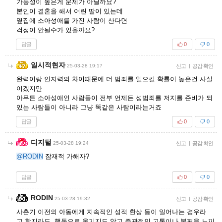
가능성이 높은게 문제가 아닐까요?
본인이 결혼을 해서 어린 딸이 있는데
옆집에 소아성애를 가진 사람이 산다면
걱정이 안될수가 있을까요?
답글
0
0
일시적현자
25-03-28 19:17
신고
|
공감 확인
완력이랑 인지력의 차이때문에 더 범죄를 일으킬 확률이 높은건 사실
이겠지만
아무튼 소아성애인 사람들이 전부 언제든 성범죄를 저지를 준비가 되
있는 사람들이 아니라 그냥 똑같은 사람이라는거죠
답글
0
0
디지털
25-03-28 19:24
신고
|
공감 확인
@RODIN
잠재적 가해자?
답글
0
0
RODIN
25-03-28 19:32
신고
|
공감 확인
사춘기 이전의 아동에게 지속적인 성적 환상 등이 일어나는 경우라
고 할지라도, 행동으로 옮기지도 않고 주관적인 고통이나 불편을 느끼