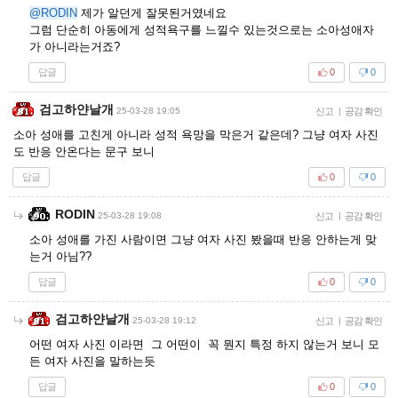
@RODIN
제가 알던게 잘못된거였네요
그럼 단순히 아동에게 성적욕구를 느낄수 있는것으로는 소아성애자
가 아니라는거죠?
답글
0
0
검고하얀날개
25-03-28 19:05
신고
|
공감 확인
소아 성애를 고친게 아니라 성적 욕망을 막은거 같은데? 그냥 여자 사진
도 반응 안온다는 문구 보니
답글
0
0
RODIN
25-03-28 19:08
신고
|
공감 확인
소아 성애를 가진 사람이면 그냥 여자 사진 봤을때 반응 안하는게 맞
는거 아님??
답글
0
0
검고하얀날개
25-03-28 19:12
신고
|
공감 확인
어떤 여자 사진 이라면 그 어떤이 꼭 뭔지 특정 하지 않는거 보니 모
든 여자 사진을 말하는듯
답글
0
0