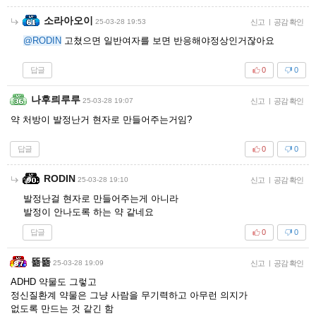
소라아오이
25-03-28 19:53
신고
|
공감 확인
@RODIN
고쳤으면 일반여자를 보면 반응해야정상인거잖아요
답글
0
0
나후릐루루
25-03-28 19:07
신고
|
공감 확인
약 처방이 발정난거 현자로 만들어주는거임?
답글
0
0
RODIN
25-03-28 19:10
신고
|
공감 확인
발정난걸 현자로 만들어주는게 아니라
발정이 안나도록 하는 약 같네요
답글
0
0
뚊뚊
25-03-28 19:09
신고
|
공감 확인
ADHD 약물도 그렇고
정신질환계 약물은 그냥 사람을 무기력하고 아무런 의지가
없도록 만드는 것 같긴 함