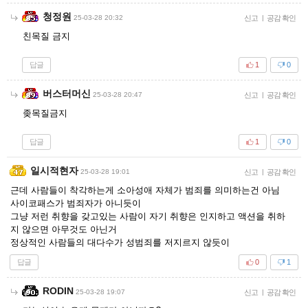
청정원
25-03-28 20:32
신고
|
공감 확인
친목질 금지
답글
1
0
버스터머신
25-03-28 20:47
신고
|
공감 확인
좆목질금지
답글
1
0
일시적현자
25-03-28 19:01
신고
|
공감 확인
근데 사람들이 착각하는게 소아성애 자체가 범죄를 의미하는건 아님
사이코패스가 범죄자가 아니듯이
그냥 저런 취향을 갖고있는 사람이 자기 취향은 인지하고 액션을 취하
지 않으면 아무것도 아닌거
정상적인 사람들의 대다수가 성범죄를 저지르지 않듯이
답글
0
1
RODIN
25-03-28 19:07
신고
|
공감 확인