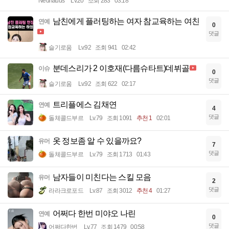
Neuhauus
Lv.20
조회 283
03:18
남친에게 플러팅하는 여자 참교육하는 여친
연예
0
댓글
슬기로움
Lv.92
조회 941
02:42
분데스리가 2 이호재(다름슈타트)데뷔골
이슈
0
댓글
슬기로움
Lv.92
조회 622
02:17
트리플에스 김채연
연예
4
댓글
돌체콜드부르
Lv.79
조회 1091
추천 1
02:01
옷 정보좀 알 수 있을까요?
유머
7
댓글
돌체콜드부르
Lv.79
조회 1713
01:43
남자들이 미친다는 스킬 모음
유머
2
댓글
라라크로포드
Lv.87
조회 3012
추천 4
01:27
어쩌다 한번 미야오 나린
연예
0
댓글
어쩌다한번
Lv.77
조회 1479
00:58