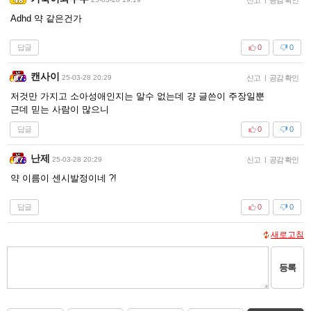
Adhd 약 같은건가
답글
0
0
캔사이
25-03-28 20:29
신고
|
공감 확인
저것만 가지고 소아성애인지는 알수 없는데 걍 글쓴이 주장일뿐
근데 믿는 사람이 많으니
답글
0
0
난제
25-03-28 20:29
신고
|
공감 확인
약 이름이 센시발정이네 ?!
답글
0
0
새로고침
등록