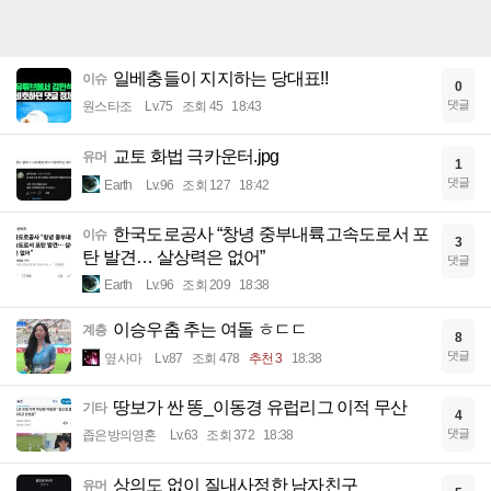
일베충들이 지지하는 당대표!!
이슈
0
댓글
원스타조
Lv.75
조회 45
18:43
교토 화법 극카운터.jpg
유머
1
댓글
Earth
Lv.96
조회 127
18:42
한국도로공사 “창녕 중부내륙고속도로서 포
이슈
3
탄 발견… 살상력은 없어”
댓글
Earth
Lv.96
조회 209
18:38
이승우춤 추는 여돌 ㅎㄷㄷ
계층
8
댓글
옆사마
Lv.87
조회 478
추천 3
18:38
땅보가 싼 똥_이동경 유럽리그 이적 무산
기타
4
댓글
좁은방의영혼
Lv.63
조회 372
18:38
상의도 없이 질내사정한 남자친구
유머