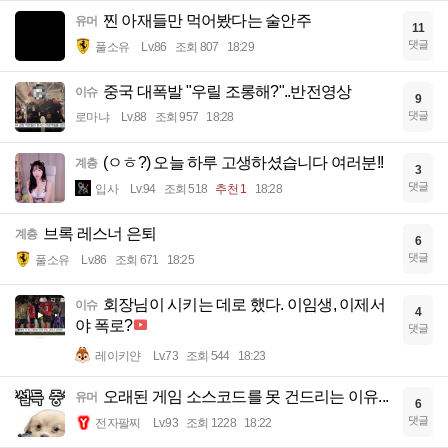
찐 아재들만 먹어봤다는 술안주
유머
11
댓글
풀소유
Lv.86
조회 807
18:29
중국 대폭발 "우릴 조롱해?"..반전영상
이슈
9
댓글
로마냐
Lv.88
조회 957
18:28
(ㅇㅎ?) 오늘 하루 고생하셨습니다 여러분!!
계층
3
댓글
입사
Lv.94
조회 518
추천 1
18:28
브록 레스너 은퇴
계층
6
댓글
풀소유
Lv.86
조회 671
18:25
회장님이 시키는 데로 했다. 이임생, 이제서
이슈
4
야 폭로?
댓글
레이키얀
Lv.73
조회 544
18:23
오래된 게임 소스코드를 못 건드리는 이유...
유머
6
댓글
전자팔찌
Lv.93
조회 1228
18:22