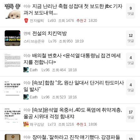
지금 난리난 축협 성접대 첫 보도한 jtbc 기자
이슈
9
과거 보도내역....
댓글
전자팔찌
Lv.93
조회 1476
추천 2
18:20
전설의 치킨먹방
연예
12
댓글
스티브승준유
Lv.76
조회 950
18:19
배의철 변호사 <윤석열 대통령님 접견 메세
이슈
4
지를 전합니다>
댓글
Earth
Lv.96
조회 464
18:18
[속보] 합참 "北, 원산 일대서 단거리 탄도미사
이슈
4
일 발사"
댓글
Earth
Lv.96
조회 523
18:16
[속보]윤석열 옥중서..40도 폭염에 취약계층,
이슈
17
올공 시위대 걱정 힘내쟈
댓글
왜구김당
Lv.73
조회 1216
추천 1
18:06
장마철, '잘하라고 진작 얘기했다. 강경파들
이슈
10