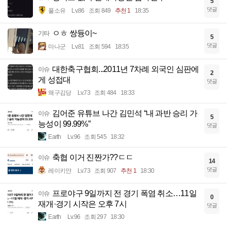
5
댓글
풀소유
Lv.86
조회 849
추천 1
18:35
ㅇㅎ 쌍듕이~
기타
5
댓글
마나군
Lv.81
조회 594
18:35
대한축구협회...2011년 7차례 외국인 심판에
이슈
2
게 성접대
댓글
왜구김당
Lv.73
조회 484
18:33
김어준 유튜브 나간 김민석 “내 과반 승리 가
이슈
5
능성이 99.99%”
댓글
Earth
Lv.96
조회 545
18:32
축협 이거 진짠가??ㄷㄷ
이슈
14
댓글
레이키얀
Lv.73
조회 907
추천 1
18:30
프로야구 9일까지 전 경기 폭염 취소…11일
이슈
0
재개·경기 시작은 오후 7시
댓글
Earth
Lv.96
조회 297
18:30