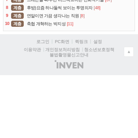
8
계층
[48]
후방)요즘 하나둘씩 보이는 투명의자
9
계층
[8]
연말이면 가끔 생각나는 직원
10
계층
[11]
축협 개혁하는 박지성
로그인
PC화면
퀵링크
설정
청소년보호정책
이용약관
개인정보처리방침
▲
불법촬영물신고안내
(주)
인
벤