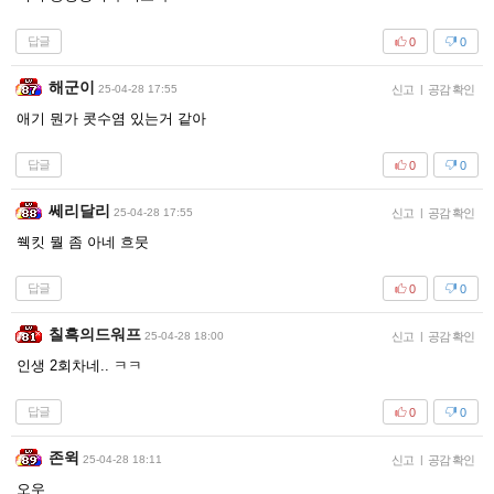
답글
0
0
해군이
25-04-28 17:55
신고
|
공감 확인
애기 뭔가 콧수염 있는거 같아
답글
0
0
쎄리달리
25-04-28 17:55
신고
|
공감 확인
쒝킷 뭘 좀 아네 흐뭇
답글
0
0
칠흑의드워프
25-04-28 18:00
신고
|
공감 확인
인생 2회차네.. ㅋㅋ
답글
0
0
존윅
25-04-28 18:11
신고
|
공감 확인
오우