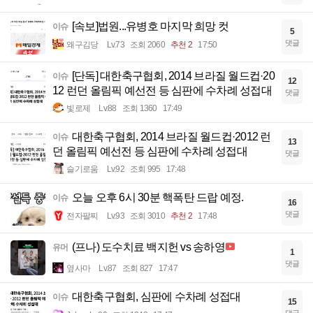
[속보]법원...유병호 마지막 희망 컷
이슈
5
댓글
왜구김당
Lv.73
조회 2060
추천 2
17:50
[단독] 대한축구협회, 2014 브라질 월드컵·20
이슈
12
12 런던 올림픽 예선전 등 심판에 수차례 성접대
댓글
빛로제
Lv.88
조회 1360
17:49
대한축구협회, 2014 브라질 월드컵·2012 런
이슈
13
던 올림픽 예선전 등 심판에 수차례 성접대
댓글
슬기로움
Lv.92
조회 995
17:48
오늘 오후 6시 30분 핵폭탄 드랍 예정.
이슈
16
댓글
전자팔찌
Lv.93
조회 3010
추천 2
17:48
(프나) 도수치료 백지헌 vs 송하영
유머
1
댓글
옆사마
Lv.87
조회 827
17:47
대한축구협회, 심판에 수차례 성접대
이슈
15