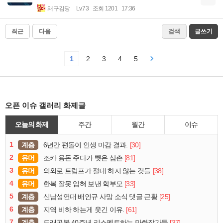
왜구김당
Lv.73
조회 1201
17:36
최근
다음
검색
글쓰기
1
2
3
4
5
오픈 이슈 갤러리 화제글
오늘의 화제
주간
월간
이슈
1
계층
[30]
6년간 편돌이 인생 마감 결과.
2
유머
[81]
조카 용돈 주다가 뺏은 삼촌
3
유머
[38]
의외로 트럼프가 절대 하지 않는 것들
4
유머
[33]
한복 잘못 입혀 보낸 학부모
5
계층
[25]
신남성연대 배인규 사망 소식 댓글 근황
6
계층
[61]
지역 비하 하는게 웃긴 이유.
7
계층
[37]
드래곤볼 40주년 리스펙트하는 만화작가들