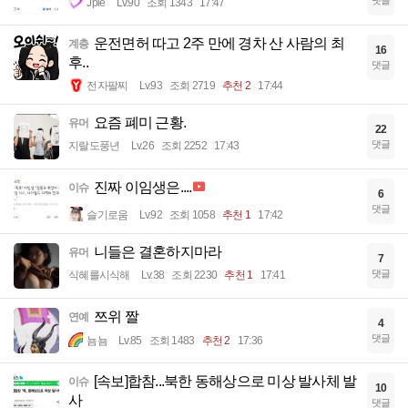
댓글
Jple
Lv.90
조회 1343
17:47
운전면허 따고 2주 만에 경차 산 사람의 최
계층
16
후..
댓글
전자팔찌
Lv.93
조회 2719
추천 2
17:44
요즘 폐미 근황.
유머
22
댓글
지랄도풍년
Lv.26
조회 2252
17:43
진짜 이임생은....
이슈
6
댓글
슬기로움
Lv.92
조회 1058
추천 1
17:42
니들은 결혼하지마라
유머
7
댓글
식혜를시식해
Lv.38
조회 2230
추천 1
17:41
쯔위 짤
연예
4
댓글
뇸뇸
Lv.85
조회 1483
추천 2
17:36
[속보]합참...북한 동해상으로 미상 발사체 발
이슈
10
사
댓글