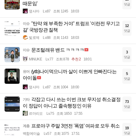
때문임'
댓글
옆사마
Lv.87
조회 1245
18:03
"탄약 왜 부족한 거야" 트럼프 '이란전 무기고
이슈
12
갈' 국방장관 질책
댓글
빛로제
Lv.88
조회 1143
18:03
문조털래유 밴드 ㅋㅋㅋㅋ
이슈
3
댓글
MINUKE
Lv.77
조회 878
추천 2
18:01
(ytb)나이먹으니까 살이 이쁘게 안빠진다는
유머
5
아이돌
댓글
옆사마
Lv.87
조회 1004
18:00
각잡고 다시 쓰는 이번 크보 무지성 취소결정
기타
73
이 정답이 아니고 졸속행정인 이유
댓글
르마리오
Lv.75
조회 1650
17:55
프로야구 주말 3연전 '폭염' 여파로 모두 취소
계층
19
댓글
백합에이슬
Lv.57
조회 1075
17:51