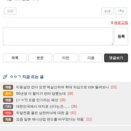
답글
0
0
새로고침
등록
목록
본문
이전
다음
댓글보기
ㅇㅇㄱ 지금 뜨는 글
미용실만 갔다 오면 떡실신하여 학대 의심으로 cctv 돌려보니
[23]
계층
00년생 이 할미가 번따 당했는데
[28]
유머
(ㅇㅎ?) 요즘 인기라는 패션
[26]
계층
대한민국에서 여자로 산다는건.......
[36]
기타
두달전쯤 올린 삼전하닉에 대한 글
[42]
이슈
요즘 일본 애니산업 판도를 바꾸었다는 작품.
[12]
계층