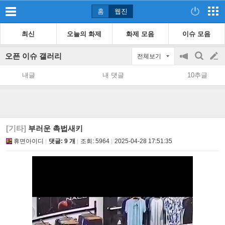
홈
웹진
최신
오늘의 화제
화제 모음
이슈 모음
오픈 이슈 갤러리
전체보기
공
검
글
지
색
내글
내 댓글
10추글
on/off
쓰
기
[기타]
부러운 촉법새키
휴면아이디
댓글: 9 개
조회:
5964
2025-04-28 17:51:35