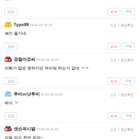
답글
0
0
Type98
25-04-28 18:23
신고
|
공감 확인
쉐키 즐기네
답글
0
0
경찰아죠씨
25-04-28 18:23
신고
|
공감 확인
아빠가 말은 못하지만 부러워 하는거 같네.ㅋㅋ
답글
0
0
투비or낫투비
25-04-28 18:27
신고
|
공감 확인
짜식 ㅋ
답글
0
0
샌슨퍼시발
25-04-28 21:03
신고
|
공감 확인
아들 악수 한번 하자~