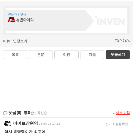
전문가 인벤러
휴면아이디
메뉴
인장보기
EXP 74%
목록
본문
이전
다음
댓글쓰기
댓글
(9)
등록순
|
최신순
새로고침
아이브장원영
25-04-28 17:52
신고
|
공감 확인
역시 똥빵뎅이가 최고야