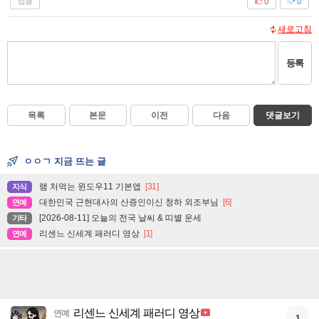
답글
0
0
새로고침
등록
목록
본문
이전
다음
댓글보기
ㅇㅇㄱ 지금 뜨는 글
램 처먹는 윈도우11 기본앱
[31]
지식
대한민국 근현대사의 산증인이신 청하 외조부님
[6]
연예
[2026-08-11] 오늘의 전국 날씨 & 띠별 운세
기타
리센느 신세계 패러디 영상
[1]
연예
리센느 신세계 패러디 영상
연예
1