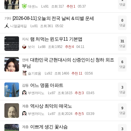
댓글
대센느
Lv.91
조회 317
추천 1
05:37
[2026-08-11] 오늘의 전국 날씨 & 띠별 운세
기타
0
댓글
니얼굴제길
Lv.81
조회 361
05:02
램 처먹는 윈도우11 기본앱
지식
31
댓글
보아
Lv.88
조회 1952
추천 4
04:11
대한민국 근현대사의 산증인이신 청하 외조
연예
6
부님
댓글
슬기로움
Lv.92
조회 1466
추천 11
03:56
어느 명품 아파트
감동
3
댓글
부엔까미노
Lv.87
조회 1615
추천 3
03:45
역사상 최악의 매국노
계층
9
댓글
부엔까미노
Lv.87
조회 2024
추천 5
03:39
이쁘게 생긴 꽃사슴
계층
3