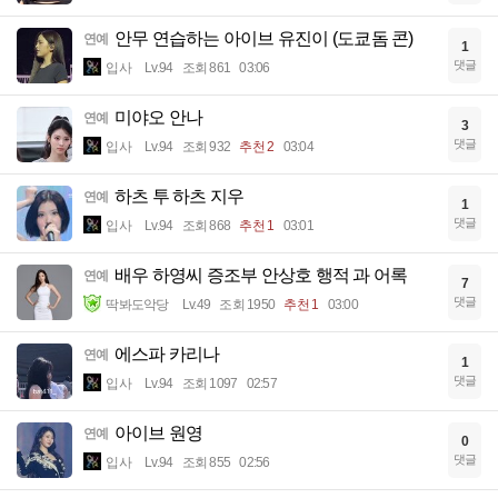
안무 연습하는 아이브 유진이 (도쿄돔 콘)
연예
1
댓글
입사
Lv.94
조회 861
03:06
미야오 안나
연예
3
댓글
입사
Lv.94
조회 932
추천 2
03:04
하츠 투 하츠 지우
연예
1
댓글
입사
Lv.94
조회 868
추천 1
03:01
배우 하영씨 증조부 안상호 행적 과 어록
연예
7
댓글
딱봐도악당
Lv.49
조회 1950
추천 1
03:00
에스파 카리나
연예
1
댓글
입사
Lv.94
조회 1097
02:57
아이브 원영
연예
0
댓글
입사
Lv.94
조회 855
02:56