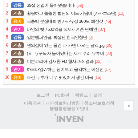
1
감동
[59]
39살 신입이 들어왔습니다.
2
계층
[10]
황량하고 쓸쓸한 벌판의 어느 기념비 (카자흐스탄)
3
유머
[46]
국중박 분장대회 반가사유상 360도 회전샷
4
연예
[37]
타인의 빚 7500억을 삭제시켜준 연예인
5
감동
[8]
일본챔피언을. 박살낸 한국인청년
6
계층
[29]
편의점에 있는 물건 다 사면 나오는 금액.jpg
7
계층
[38]
(ㅎㅂ) 구독자 늘어났다는 시계 수리 유튜버
8
계층
[22]
더본코리아 김재환 PD 형사고소 결과
9
연예
[17]
하프타임쇼하는 원이보고 울컥하는 이선민
10
유머
[15]
조선 두부가 너무 맛있어서 생긴 비극
로그인
PC화면
퀵링크
설정
청소년보호정책
이용약관
개인정보처리방침
▲
불법촬영물신고안내
(주)
인
벤