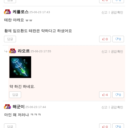
케를로스
25-06-23 17:43
신고
|
공감 확인
테란 야캐요 ㅠㅠ
황제 임요환도 테란은 약하다고 하셨어요
답글
0
0
라오르
25-06-23 17:55
신고
|
공감 확인
약 하긴 하네요.
답글
4
0
해군이
25-06-23 17:44
신고
|
공감 확인
마인 왜 저러냐 ㅋㅋㅋ
답글
0
0