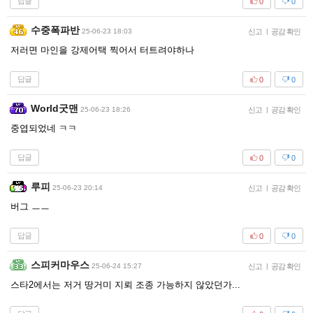
답글
0
0
수중폭파반
25-06-23 18:03
신고
|
공감 확인
저러면 마인을 강제어택 찍어서 터트려야하나
답글
0
0
World굿맨
25-06-23 18:26
신고
|
공감 확인
중엽되었네 ㅋㅋ
답글
0
0
루피
25-06-23 20:14
신고
|
공감 확인
버그 ㅡㅡ
답글
0
0
스피커마우스
25-06-24 15:27
신고
|
공감 확인
스타2에서는 저거 땅거미 지뢰 조종 가능하지 않았던가...