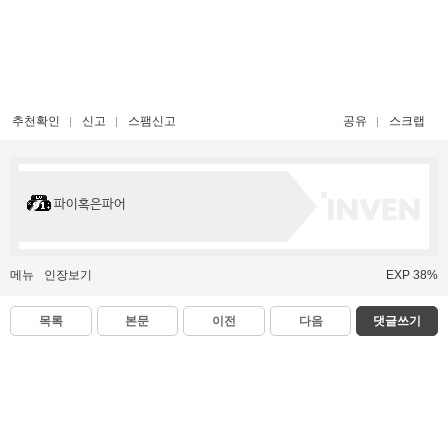
추천확인
신고
스팸신고
공유
스크랩
파이혹은파어
메뉴
인장보기
EXP 38%
목록
본문
이전
다음
댓글쓰기