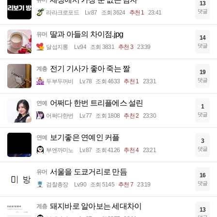
유머
13
댓글
라라크로포드
Lv.87
조회 3624
추천 1
23:41
딸과 아들의 차이점.jpg
유머
14
댓글
달섭지롱
Lv.94
조회 3831
추천 3
23:39
전기 기사가 좋아 죽는 짤
계층
19
댓글
두부두꺼비
Lv.78
조회 4633
추천 1
23:31
어쩌다 한번 트리플에스 설린
연예
1
댓글
어쩌다한번
Lv.77
조회 1808
추천 2
23:30
보기좋은 연예인 커플
연예
3
댓글
부엔까미노
Lv.87
조회 4126
추천 4
23:21
서울을 도쿄거리로 만듬
유머
16
댓글
검찰총장
Lv.90
조회 5145
추천 7
23:19
돼지바로 알아보는 세대차이
계층
13