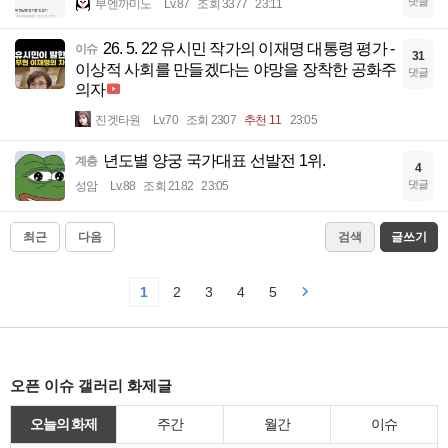
댓글
부엔까미노
Lv.87
조회 3377
23:11
26. 5. 22 유시민 작가의 이재명 대통령 평가 -
이슈
31
이상적 사회를 만들겠다는 야망을 장착한 공화주
댓글
의자
진겟타원
Lv.70
조회 2307
추천 11
23:05
년도별 양궁 국가대표 선발전 1위.
계층
4
댓글
성암
Lv.88
조회 2182
23:05
최근
다음
검색
글쓰기
1
2
3
4
5
오픈 이슈 갤러리 화제글
오늘의 화제
주간
월간
이슈