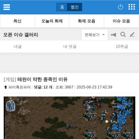
홈
웹진
최신
오늘의 화제
화제 모음
이슈 모음
오픈 이슈 갤러리
전체보기
공
검
글
지
색
내글
내 댓글
10추글
on/off
쓰
기
[게임]
테란이 약한 종족인 이유
파이혹은파어
댓글: 12 개
조회:
3867
2025-06-23 17:42:39