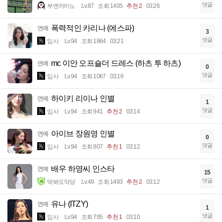
댓글
부엔까미노
Lv.87
조회 1405
추천 2
03:26
폭력적인 카리나 (에스파)
연예
3
댓글
입사
Lv.94
조회 1864
03:21
mc 이안 오프숄더 드레스 (하츠 투 하츠)
연예
0
댓글
입사
Lv.94
조회 1067
03:16
하이키 리이나 인별
연예
1
댓글
입사
Lv.94
조회 941
추천 2
03:14
아이브 장원영 인별
연예
0
댓글
입사
Lv.94
조회 807
추천 1
03:12
배우 하영씨 인스타
연예
15
댓글
딱봐도악당
Lv.49
조회 1493
추천 2
03:12
유나 (ITZY)
연예
1
댓글
입사
Lv.94
조회 795
추천 1
03:10