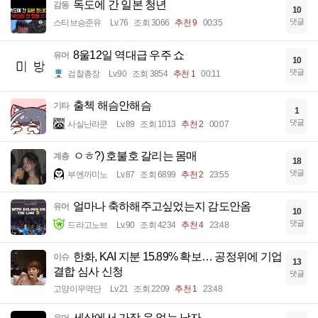
독도에 간 일본 청년
감동
10
댓글
스티브승준유
Lv.76
조회 3066
추천 9
00:35
8울12일 역대급 우주 쇼
유머
10
댓글
검찰총장
Lv.90
조회 3854
추천 1
00:11
출첵 해슴안해슴
기타
1
댓글
사실난라쿤
Lv.89
조회 1013
추천 2
00:07
ㅇㅎ?) 호불호 갈리는 몸매
계층
18
댓글
부엔까미노
Lv.87
조회 6899
추천 2
23:55
얼마나 축하해주고싶었는지 감도안옴
유머
10
댓글
드라고노브
Lv.90
조회 4234
추천 4
23:48
한화, KAI 지분 15.89% 확보… 공정위에 기업
이슈
13
결합 심사 신청
댓글
고양이무역단
Lv.21
조회 2209
추천 1
23:48
세상에서 가장 운 없는 남자