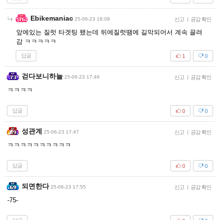
Ebikemaniac
25-06-23 18:08
신고
|
공감 확인
앞에있는 질럿 타겟팅 됐는데 뒤에질럿땜에 길막되어서 계속 끌려
감 ㅋㅋㅋㅋㅋ
답글
1
0
걷다보니하늘
25-06-23 17:46
신고
|
공감 확인
ㅋㅋㅋㅋ
답글
0
0
성관계
25-06-23 17:47
신고
|
공감 확인
ㅋㅋㅋㅋㅋㅋㅋㅋㅋㅋ
답글
0
0
되면한다
25-06-23 17:55
신고
|
공감 확인
-75-