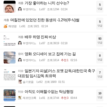
가장 좋아하는 니치 선수는?
계층
5
댓글
부엔까미노
Lv.87
조회 1294
02:24
며칠전에 있었던 친한 동생의 -1.2억(주식)썰
계층
5
댓글
쾌변왕
Lv.91
조회 1921
02:24
배우 하영 진짜 비상
계층
93
댓글
부엔까미노
Lv.87
조회 3919
02:18
영화 오디세이 보고 집에 가는 길
유머
0
댓글
부엔까미노
Lv.87
조회 1814
추천 1
02:16
일본기자 피셜)거스 포옛 감독,대한민국 축구
이슈
7
대표팀 임시감독 최유력
댓글
슬기로움
Lv.92
조회 1689
01:51
아직도 이해할수없는 탁상행정
이슈
10
댓글
제르만크록
Lv.81
조회 3744
추천 3
00:44