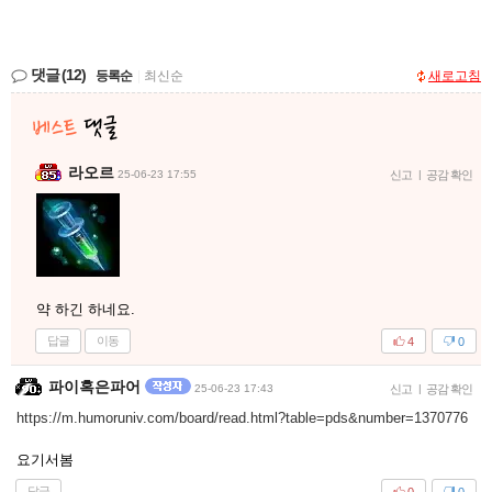
댓글
(12)
등록순
|
최신순
새로고침
라오르
25-06-23 17:55
신고
|
공감 확인
약 하긴 하네요.
답글
이동
4
0
파이혹은파어
25-06-23 17:43
신고
|
공감 확인
https://m.humoruniv.com/board/read.html?table=pds&number=1370776
요기서봄
답글
0
0