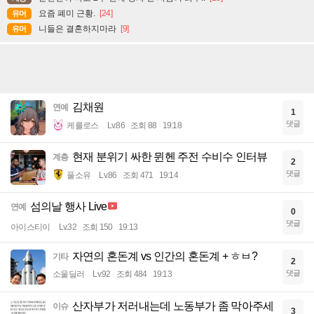
요즘 폐미 근황.
[24]
유머
니들은 결혼하지마라
[9]
유머
김채원
연예
1
댓글
케를로스
Lv.86
조회 88
19:18
현재 분위기 싸한 뮌헨 주전 수비수 인터뷰
계층
2
댓글
풀소유
Lv.86
조회 471
19:14
섬의날 행사 Live
연예
0
댓글
아이스티이
Lv.32
조회 150
19:13
자연의 혼돈계 vs 인간의 혼돈계 + ㅎㅂ?
기타
2
댓글
소울딜러
Lv.92
조회 484
19:13
산자부가 저러내는데 노동부가 좀 막아주세
이슈
3