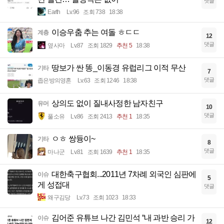
댓글
Earth
Lv.96
조회 738
18:38
이승우춤 추는 여돌 ㅎㄷㄷ
계층
12
댓글
옆사마
Lv.87
조회 1829
추천 5
18:38
땅보가 싼 똥_이동경 유럽리그 이적 무산
기타
7
댓글
좁은방의영혼
Lv.63
조회 1246
18:38
상의도 없이 질내사정한 남자친구
유머
10
댓글
풀소유
Lv.86
조회 2413
추천 1
18:35
ㅇㅎ 쌍듕이~
기타
8
댓글
마나군
Lv.81
조회 1639
추천 1
18:35
대한축구협회...2011년 7차례 외국인 심판에
이슈
5
게 성접대
댓글
왜구김당
Lv.73
조회 1023
18:33
김어준 유튜브 나간 김민석 “내 과반 승리 가
이슈
12