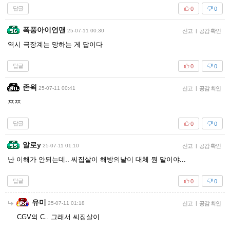
답글
0
0
폭풍아이언맨
25-07-11 00:30
신고
|
공감 확인
역시 극장계는 망하는 게 답이다
답글
0
0
존윅
25-07-11 00:41
신고
|
공감 확인
ㅉㅉ
답글
0
0
알로y
25-07-11 01:10
신고
|
공감 확인
난 이해가 안되는데.. 씨집살이 해방의날이 대체 뭔 말이야...
답글
0
0
유미
25-07-11 01:18
신고
|
공감 확인
CGV의 C.. 그래서 씨집살이