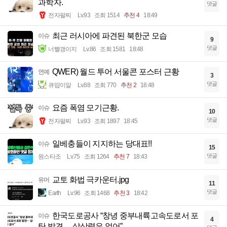
과학자.
댓글
전자팔찌
Lv.93
조회 1514
추천 4
18:49
최근 러시아에 파견된 북한군 모습
이슈
9
댓글
너빨갱이지
Lv.86
조회 1581
18:48
QWER) 월드 투어 서울콘 포스터 근황
연예
3
댓글
큐땁이알
Lv.88
조회 770
추천 2
18:48
요즘 폭염 모기근황.
이슈
10
댓글
전자팔찌
Lv.93
조회 1897
18:45
일베충들이 지지하는 당대표!!
이슈
15
댓글
원스타조
Lv.75
조회 1264
추천 7
18:43
교토 화법 극카운터.jpg
유머
11
댓글
Earth
Lv.96
조회 1468
추천 3
18:42
한국도로공사 “창녕 중부내륙고속도로서 포
이슈
4
탄 발견… 살상력은 없어”