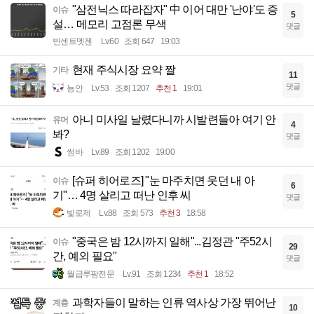
"삼전닉스 따라잡자" 中 이어 대만 '난야'도 증
이슈
5
설… 메모리 고점론 무색
댓글
빈센트멧젠
Lv.60
조회 647
19:03
현재 주식시장 요약 짤
기타
11
댓글
뇽안
Lv.53
조회 1207
추천 1
19:01
아니 미사일 날렸다니까 시발련들아 여기 안
유머
4
봐?
댓글
썽바
Lv.89
조회 1202
19:00
[슈퍼 히어로즈] "눈 마주치면 웃던 내 아
이슈
6
기"… 4명 살리고 떠난 인후 씨
댓글
빛로제
Lv.88
조회 573
추천 3
18:58
"중국은 밤 12시까지 일해"...김정관 "주52시
이슈
29
간, 예외 필요"
댓글
월급루팡전문
Lv.91
조회 1234
추천 1
18:52
과학자들이 말하는 인류 역사상 가장 뛰어난
계층
10