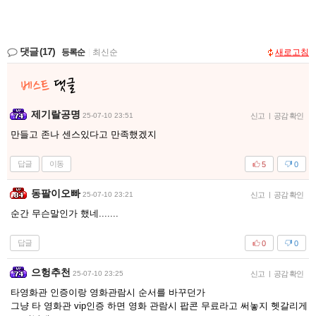
댓글
(17)
등록순
|
최신순
새로고침
제기랄공명
25-07-10 23:51
신고
|
공감 확인
만들고 존나 센스있다고 만족했겠지
답글
이동
5
0
동팔이오빠
25-07-10 23:21
신고
|
공감 확인
순간 무슨말인가 했네.......
답글
0
0
으헝추천
25-07-10 23:25
신고
|
공감 확인
타영화관 인증이랑 영화관람시 순서를 바꾸던가
그냥 타 영화관 vip인증 하면 영화 관람시 팝콘 무료라고 써놓지 헷갈리게