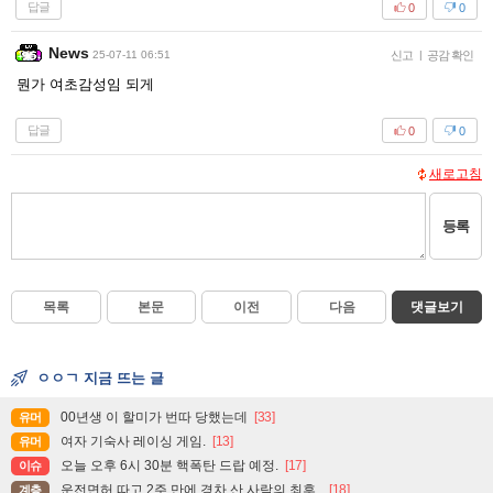
답글
0
0
News
25-07-11 06:51
신고
|
공감 확인
뭔가 여초감성임 되게
답글
0
0
새로고침
등록
목록
본문
이전
다음
댓글보기
ㅇㅇㄱ 지금 뜨는 글
00년생 이 할미가 번따 당했는데
[33]
유머
여자 기숙사 레이싱 게임.
[13]
유머
오늘 오후 6시 30분 핵폭탄 드랍 예정.
[17]
이슈
운전면허 따고 2주 만에 경차 산 사람의 최후..
[18]
계층