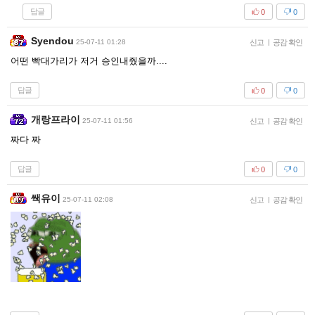
답글
0
0
Syendou
25-07-11 01:28
신고
|
공감 확인
어떤 빡대가리가 저거 승인내줬을까....
답글
0
0
개랑프라이
25-07-11 01:56
신고
|
공감 확인
짜다 짜
답글
0
0
쌕유이
25-07-11 02:08
신고
|
공감 확인