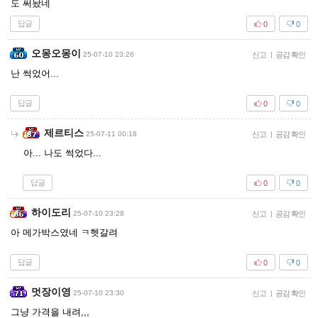
도 써놨네
답글
0
0
오몽오몽이
25-07-10 23:26
신고
|
공감 확인
난 썩었어...
답글
0
0
제르티스
25-07-11 00:18
신고
|
공감 확인
아... 나도 썩었다...
답글
0
0
하이도리
25-07-10 23:28
신고
|
공감 확인
아 메가박스였네 ㅋ헷갈려
답글
0
0
멋장이영
25-07-10 23:30
신고
|
공감 확인
그냥 가격을 내려,,,