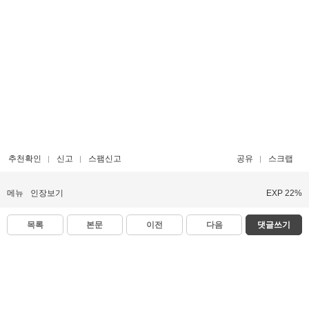
추천확인
신고
스팸신고
공유
스크랩
메뉴
인장보기
EXP 22%
목록
본문
이전
다음
댓글쓰기