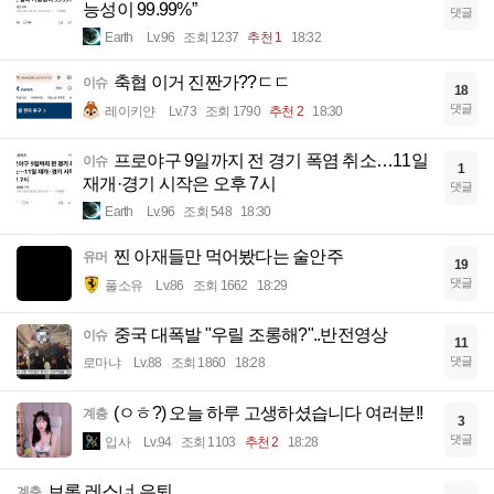
능성이 99.99%”
댓글
Earth
Lv.96
조회 1237
추천 1
18:32
축협 이거 진짠가??ㄷㄷ
이슈
18
댓글
레이키얀
Lv.73
조회 1790
추천 2
18:30
프로야구 9일까지 전 경기 폭염 취소…11일
이슈
1
재개·경기 시작은 오후 7시
댓글
Earth
Lv.96
조회 548
18:30
찐 아재들만 먹어봤다는 술안주
유머
19
댓글
풀소유
Lv.86
조회 1662
18:29
중국 대폭발 "우릴 조롱해?"..반전영상
이슈
11
댓글
로마냐
Lv.88
조회 1860
18:28
(ㅇㅎ?) 오늘 하루 고생하셨습니다 여러분!!
계층
3
댓글
입사
Lv.94
조회 1103
추천 2
18:28
브록 레스너 은퇴
계층