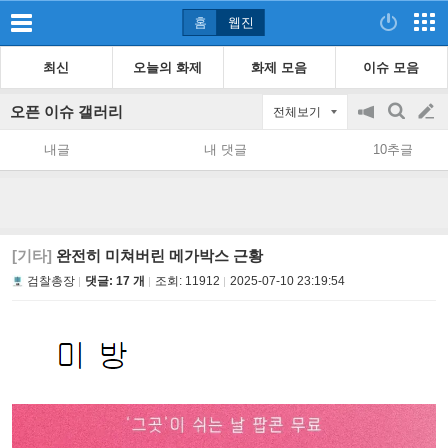
홈
웹진
최신
오늘의 화제
화제 모음
이슈 모음
오픈 이슈 갤러리
전체보기
공
검
글
지
색
내글
내 댓글
10추글
on/off
쓰
기
[기타]
완전히 미쳐버린 메가박스 근황
검찰총장
댓글: 17 개
조회:
11912
2025-07-10 23:19:54