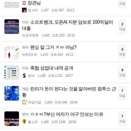
요 장관님
댓글
옆사마
Lv.87
조회 387
19:12
소프트뱅크, 오픈AI 지분 담보로 100억달러
이슈
2
대출
댓글
빈센트멧젠
Lv.60
조회 323
19:12
펜싱 칼 그거 ㅈㅂ 아님?
유머
4
댓글
하루5프로
Lv.50
조회 643
19:11
축협 성접대 내역 공개
이슈
9
댓글
썽바
Lv.89
조회 1122
19:07
린라가 돈이 된다는 것을 알아버린 컴투스 근
게임
7
황
댓글
큐땁이알
Lv.88
조회 949
19:04
ㅇㅎㅂ?부산 여자가 야구 안보는 이유
유머
7
댓글
풀소유
Lv.86
조회 1196
19:04