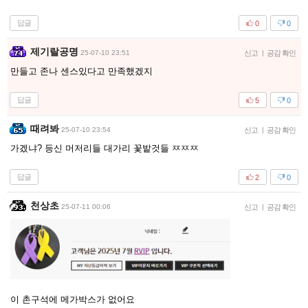
답글
0
0
제기랄공명
25-07-10 23:51
신고
|
공감 확인
만들고 존나 센스있다고 만족했겠지
답글
5
0
때려봐
25-07-10 23:54
신고
|
공감 확인
가겠냐? 등신 머저리들 대가리 꽃밭것들 ㅉㅉㅉ
답글
2
0
천상초
25-07-11 00:06
신고
|
공감 확인
이 촌구석에 메가박스가 없어요