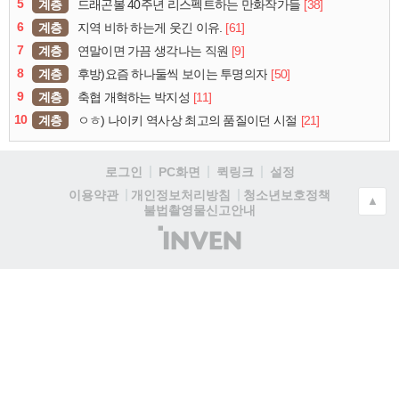
5
계층
[38]
드래곤볼 40주년 리스펙트하는 만화작가들
6
계층
[61]
지역 비하 하는게 웃긴 이유.
7
계층
[9]
연말이면 가끔 생각나는 직원
8
계층
[50]
후방)요즘 하나둘씩 보이는 투명의자
9
계층
[11]
축협 개혁하는 박지성
10
계층
[21]
ㅇㅎ) 나이키 역사상 최고의 품질이던 시절
로그인
PC화면
퀵링크
설정
청소년보호정책
이용약관
개인정보처리방침
▲
불법촬영물신고안내
(주)
인
벤