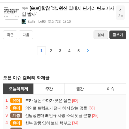
[속보] 합참 "北, 원산 일대서 단거리 탄도미사
이슈
4
일 발사"
댓글
Earth
Lv.96
조회 723
18:16
최근
다음
검색
글쓰기
1
2
3
4
5
오픈 이슈 갤러리 화제글
오늘의 화제
주간
월간
이슈
1
유머
[82]
조카 용돈 주다가 뺏은 삼촌
2
유머
[38]
의외로 트럼프가 절대 하지 않는 것들
3
계층
[25]
신남성연대 배인규 사망 소식 댓글 근황
4
유머
[34]
한복 잘못 입혀 보낸 학부모