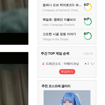
6.0
컴퍼니 오브 히어로즈3: 파이널 스탠드
Company of Heroes3: Final stand
8.0
헤일로: 캠페인 이볼브드
Halo: Campaign Evolved
8.1
고요한 시골 정원 이야기
Village in the Shade
주간 TOP 게임 순위
더보기+
1
2
3
4
팰월드
프로야구스피리츠2026
드래곤소드 : 어웨이크닝
어쌔신 크리드: 블랙 플래그 리싱크드
1
2
2
투표하기
5
블라인드 삼국
1
추천 코스프레 갤러리
6
그랑블루 판타지 리링크 - 엔드리스 라그나로크
1
7
리듬 천국 미라클 스타즈
2