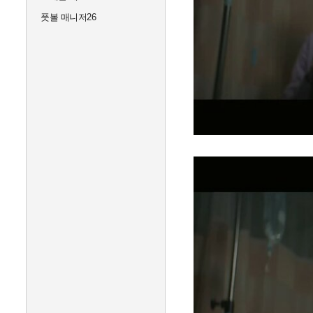
풋볼 매니저26