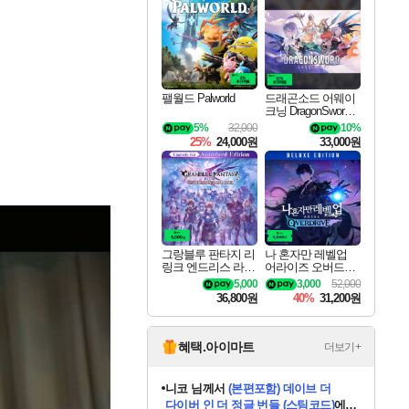
최대 90% 할인가를 만나보세요!
네이버혜택과 함께 만나보세요!
50%할인&추가 적립까지!
이니&베니 혜택까지!
네이버 혜택가와 함께 예약하세요!
할인&네이버혜택으로 만나보세요!
네이버페이 혜택과 만나보세요!
40주년 프로모션으로 만나보세요!
할인가에 만나보세요!
일부 에디션 상시 할인!
혜택으로 예약 판매 중
편안하게 충전하세요
팰월드 Palworld
드래곤소드 어웨이
크닝 DragonSword A
wakening
5%
32,000
10%
25%
24,000원
33,000원
그랑블루 판타지 리
나 혼자만 레벨업
링크 엔드리스 라그
어라이즈 오버드라
나로크 업그레이드
이브 디럭스 에디션
5,000
3,000
52,000
킷 Granblue Fantasy
Solo Leveling Arise
36,800원
40%
31,200원
Relink Endless Ragn
Overdrive Deluxe Edi
arok Upgrade Kit DL
tion
C
혜택.아이마트
더보기+
니코
님께서
(본편포함) 데이브 더
다이버 인 더 정글 번들 (스팀코드)
에