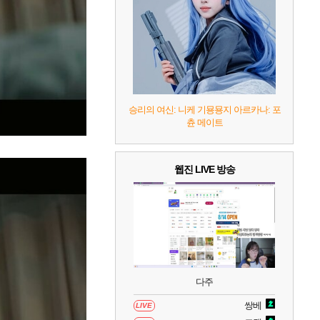
8
헤일로: 캠페인 이볼브드
2
9
캡틴 츠바사 2 월드 파이터즈
승리의 여신: 니케 기묭묭지 아르카나: 포
츈 메이트
10
레고 배트맨: 레거시 오브 더 다크 나이트
웹진 LIVE 방송
다주
쌍베
LIVE