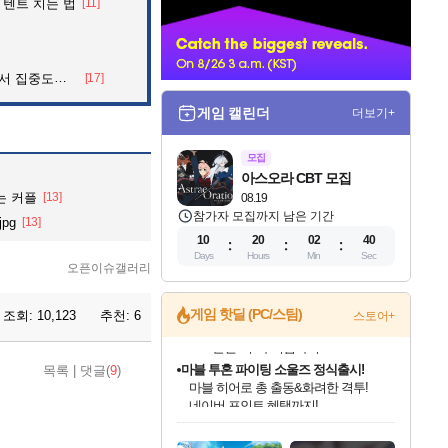
 텐트 치는 법
[11]
너
 아파트의 안내방송
[17]
게임 캘린더
더보기+
모집
아스오라 CBT 모집
는 커플
[13]
08.19
참가자 모집까지 남은 기간
pg
[13]
10
20
02
39
Days
Hours
Min
Sec
오픈이슈갤러리
게임 핫딜 (PC/스팀)
조회:
10,123
추천:
6
스토어+
마블 투혼 파이팅 소울즈 정식출시!
목록
|
댓글(
9
)
마블 히어로 총 출동&화려한 격투!
네이버 포인트 혜택까지!
인벤게임즈 8월 특별 할인!
드래곤소드: 어웨이크닝 입점!
문명 7 특별 할인!
귀무자: 검의 길 예약 판매 중!
비스트 오브 리인카네이션 정식 출시!
커세어 코브 출시 기념 할인!
더 렐릭 퍼스트 가디언 정식 출시
베데스다 40주년 기념 할인 중!
캡콤 프렌차이즈 할인 진행 중!
캡콤 일부 상품 상시 할인
스타워즈 은하계 레이서
로블록스 기프트 카드 공식 입점
인기 퍼블리셔 모음!
스팀으로 만나는 드래곤소드!
조선&고려 DLC 출시 예정
10% 할인과
게임프릭 신작 IP
해적'섬'을 발전시키자!
설화x하드코어 액션!
베데스다의 명작들을
몬헌, 바하 등 인기 IP를
몬헌 와일즈 & 드래곤즈 도그마2
인벤게임즈에서 10% 추가 적립
Robux를 가장 안전하고