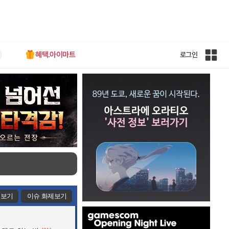
혜택.아이마트
로그인
인
벤
전
체
사
이
트
맵
제보기
이슈 화제보기
인
벤
배