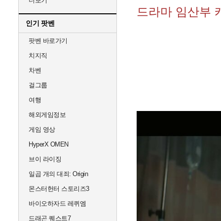
더보기
드라마 임산부 캐
인기 팟벤
팟벤 바로가기
치지직
차벤
걸그룹
여행
해외게임정보
게임 영상
HyperX OMEN
브이 라이징
일곱 개의 대죄: Origin
몬스터헌터 스토리즈3
바이오하자드 레퀴엠
드래곤 퀘스트7