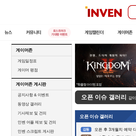
인
벤
로스트아크
뉴스
커뮤니티
게임캘린더
게이머존
기대평 이벤트
게이머존
게임일정표
게이머 평점
게이머존 게시판
공지사항 & 이벤트
오픈 이슈 갤러리
같이
동영상 갤러리
기사제보 및 건의
오픈 이슈 갤러리
인벤 어플 제보 및 건의
오픈 후 3개월치 예약 
감동
인벤 스크립트 게시판