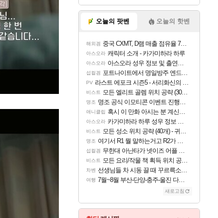
오늘의 팟벤
오늘의 핫벤
중국 CXMT, D램 매출 점유율 7%…글로벌 4위로 부상
해외겜
캐릭터 소개 - 카가미하라 하루
아스오라
아스오라 성우 정보 및 출연작 모음
아스오라
포트나이트에서 명일방주 엔드필드 [펠리카] 판매 예정
섭컬겜
라스트 에포크 시즌5 - 서리화신의 분노 티저
PV
모든 엘리트 골렘 위치 공략 (30개) - 방랑 결투가
비스트
명조 공식 이모티콘 이벤트 진행해봤습니다! 참여부터 추첨까지????
명조
혹시 이 만화 아시는 분 계신가요
애니클립
카가미하라 하루 성우 정보 및 주요 필모
아스오라
모든 성소 위치 공략 (40개) - 귀환한 영혼 도전과제
비스트
여기서 R1 뭘 말하는거고 R2가 뭘말하는걸까요?
명조
무한대 아난타가 넷이즈 어플 달력에 일정 등록
섭컬겜
모든 요리/작물 책 획득 위치 공략 (36개) - 미식가 도전과제
비스트
선생님들 차 시동 끌 때 꾸르륵소리나는데
차벤
7월~8월 부산-단양-충주-울진 다녀왔어요~
여행
새로고침