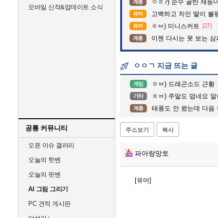
ㅇㅎ?) 순수 골반 재능녀
계층
모바일 신작&업데이트 소식
고백하고 차인 딸이 불
유머
ㅎㅂ) 미니스커트
[27]
유머
이젠 다시는 못 보는 
계층
ㅇㅇㄱ 지금 뜨는 글
ㅎㅂ) 드래곤소드 근황
게임
ㅎㅂ) 주말도 덥네요 
기타
태풍도 안 왔는데 다음 주에
계층
공통 커뮤니티
주소보기
복사
오픈 이슈 갤러리
파아랑망토
오늘의 핫벤
오늘의 팟벤
[유머]
AI 그림 그리기
PC 견적 게시판