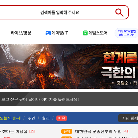
Submit
최대 90% 할인
라이브/영상
게이밍/IT
게임스토어
8월 프로모션
 보고 싶은 유머 글이나 이미지를 올려보세요!
오늘의 화제
주간
월간
이슈
지난 화
다 찼다는 미용실
[15]
대한민국 군종신부의 위엄
[41]
유머