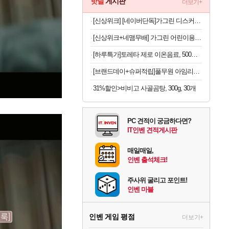
핫딜
게시판
더보기+
[신상위크] [네이버단독]가그린 디스커버리세트 100ml 5종 + 1종 추가 증정 구강청결제 휴대용가글
[신상위크+네맴무배] 가그린 어린이용 380ml 사과 4개 구강청결제 어린이 가글 무알콜
[하루특가]토레타 제로 이온음료, 500ml, 24개
[브랜드데이+슈퍼적립]풀무원 아임리얼100 고농축주스 120ml 24팩, 블루베리 외 4종
31%할인>비비고 사골곰탕, 300g, 30개
PC 견적이 궁금하다면?
IT인벤 견적게시판
매일매일,
인벤 출석체크!
주사위 굴리고 포인트!
인벤 마블
인벤 게임 평점
더보기+