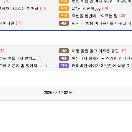
.
[37]
캠핑 처음 간 여자 두명이 10분만에
유머
평하자 바로잡는 어머님
[14]
1호선 장판파.jpg
[19]
유머
축협을 한번에 보여주는 짤
[15]
유머
삼파이더맨
[17]
단지 내 방송 아나운서를 바꾸고 나서 집중도가 확 올라갔다는 한
계층
[19]
태풍 돌핀 말고 이주은 돌핀
[17]
계층
알하는 형들에게 받혀요
[8]
해외에서 화제가 된 청계천 건너가
계층
 기온이 좀 떨어지는 이유
[9]
캐리비안 베이가 27년만에 바꾼 것.j
지식
2026-05-12 02:50