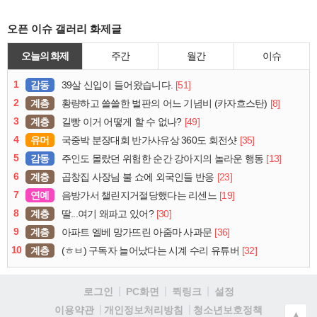
오픈 이슈 갤러리 화제글
오늘의 화제
주간
월간
이슈
1
감동
[51]
39살 신입이 들어왔습니다.
2
계층
[8]
황량하고 쓸쓸한 벌판의 어느 기념비 (카자흐스탄)
3
계층
[49]
길빵 이거 어떻게 할 수 없나?
4
유머
[35]
국중박 분장대회 반가사유상 360도 회전샷
5
감동
[13]
주인도 몰랐던 위험한 순간 강아지의 놀라운 행동
6
계층
[23]
곱창집 사장님 불 쇼에 외국인들 반응
7
연예
[19]
음방가서 챌린지거절당했다는 리센느
8
계층
[30]
딸...여기 왜파고 있어?
9
계층
[36]
아파트 엘베 망가뜨린 아줌마 사과문
10
계층
[32]
(ㅎㅂ) 구독자 늘어났다는 시계 수리 유튜버
로그인
PC화면
퀵링크
설정
청소년보호정책
이용약관
개인정보처리방침
▲