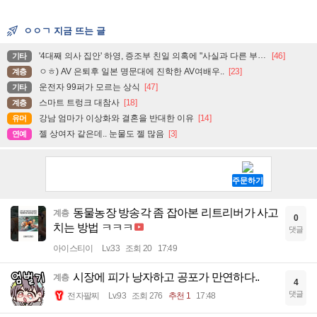
ㅇㅇㄱ 지금 뜨는 글
'4대째 의사 집안' 하영, 증조부 친일 의혹에 "사실과 다른 부분 있어"
[46]
기타
ㅇㅎ) AV 은퇴후 일본 명문대에 진학한 AV여배우..
[23]
계층
운전자 99퍼가 모르는 상식
[47]
기타
스마트 트렁크 대참사
[18]
계층
강남 엄마가 이상화와 결혼을 반대한 이유
[14]
유머
젤 상여자 같은데.. 눈물도 젤 많음
[3]
연예
동물농장 방송각 좀 잡아본 리트리버가 사고
계층
0
치는 방법 ㅋㅋㅋ
댓글
아이스티이
Lv.33
조회 20
17:49
시장에 피가 낭자하고 공포가 만연하다..
계층
4
댓글
전자팔찌
Lv.93
조회 276
추천 1
17:48