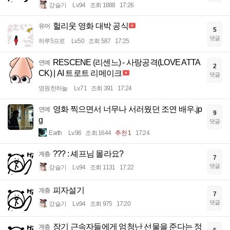
강슬기
Lv.94
조회 1888
17:26
헐리웃 영화 대박 공식
유머
5
댓글
하루5프로
Lv.50
조회 587
17:25
RESCENE (리센느) - 사랑공격(LOVE ATTA
연예
2
CK) | AI 트로트 리메이크
댓글
영원한하늘
Lv.71
조회 391
17:24
영화 찍으면서 너무나 서러웠던 조연 배우.jp
연예
9
g
댓글
Earth
Lv.96
조회 1644
추천 1
17:24
??? : 셰프님 몰라요?
계층
7
댓글
강슬기
Lv.94
조회 1131
17:22
피자설기
계층
7
댓글
강슬기
Lv.94
조회 975
17:20
장기 근속자들에게 엄청난 선물을 준다는 정
계층