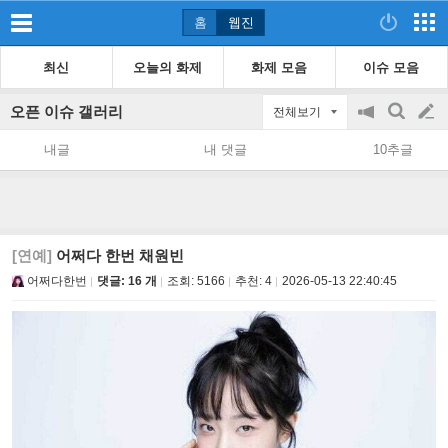
홈
웹진
최신
오늘의 화제
화제 모음
이슈 모음
오픈 이슈 갤러리
전체보기
공
검
글
지
색
내글
내 댓글
10추글
on/off
쓰
기
[연예]
어쩌다 한번 채원빈
어쩌다한번
댓글: 16 개
조회:
5166
추천:
4
2026-05-13 22:40:45