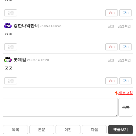
ㅇㅃ
답글
0
0
강한나약한너
26-05-14 06:45
신고
|
공감 확인
ㅇㅃ
답글
0
0
롯데검
26-05-14 16:20
신고
|
공감 확인
굿굿
답글
0
0
새로고침
등록
목록
본문
이전
다음
댓글보기