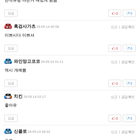
한석규랑 나온거 재밌게 봤음
답글
0
0
흑검사가츠
26-05-14 00:59
신고
|
공감 확인
이쁘시다 이쁘셔
답글
0
0
파인망고코코
26-05-14 01:11
신고
|
공감 확인
역시 개예쁨
답글
0
0
치킨
26-05-14 02:17
신고
|
공감 확인
좋아유
답글
0
0
신콜로
26-05-14 06:02
신고
|
공감 확인