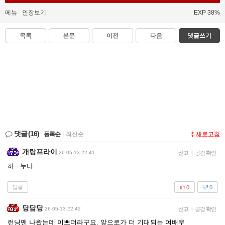
메뉴
인장보기
EXP 38%
목록
본문
이전
다음
댓글쓰기
댓글
(16)
등록순
|
최신순
새로고침
개랑프라이
26-05-13 22:41
신고
|
공감 확인
하.. 누나..
답글
0
0
당담당
26-05-13 22:42
신고
|
공감 확인
런닝맨 나왔는데 이쁘더라구요. 앞으로가 더 기대되는 여배우