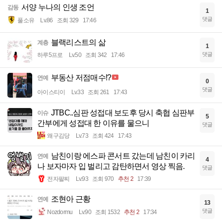
서양 누나의 인생 조언
감동
1
댓글
풀소유
Lv.86
조회 329
17:46
블랙리스트의 삶
계층
1
댓글
하루5프로
Lv.50
조회 342
17:46
부동산 저점매수!?
연예
0
댓글
아이스티이
Lv.33
조회 261
17:43
JTBC..심판 성접대 보도후 당시 축협 심판부
이슈
5
간부에게 성접대 한 이유를 물으니
댓글
왜구김당
Lv.73
조회 424
17:43
남친이랑 에스파 콘서트 갔는데 남친이 카리
연예
4
나 보자마자 입 벌리고 감탄하면서 영상 찍음.
댓글
전자팔찌
Lv.93
조회 970
추천 2
17:39
조현아 근황
연예
13
댓글
Nozdormu
Lv.90
조회 1532
추천 2
17:34