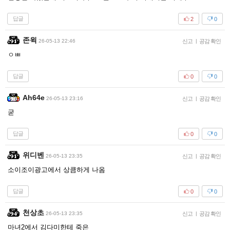
답글
2
0
존윅
26-05-13 22:46
신고
|
공감 확인
ㅇㅃ
답글
0
0
Ah64e
26-05-13 23:16
신고
|
공감 확인
굳
답글
0
0
위디벤
26-05-13 23:35
신고
|
공감 확인
소이조이광고에서 상큼하게 나옴
답글
0
0
천상초
26-05-13 23:35
신고
|
공감 확인
마녀2에서 김다미한테 죽은