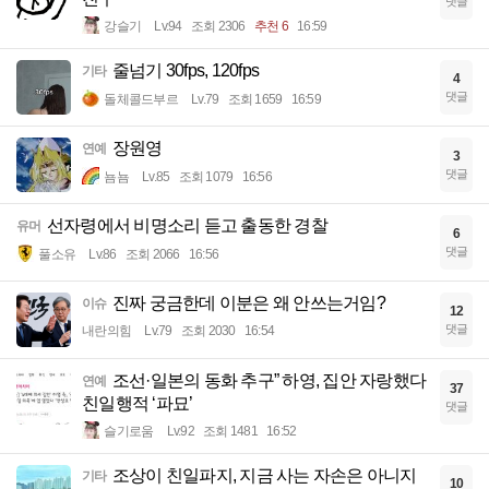
댓글
강슬기
Lv.94
조회 2306
추천 6
16:59
줄넘기 30fps, 120fps
기타
4
댓글
돌체콜드부르
Lv.79
조회 1659
16:59
장원영
연예
3
댓글
뇸뇸
Lv.85
조회 1079
16:56
선자령에서 비명소리 듣고 출동한 경찰
유머
6
댓글
풀소유
Lv.86
조회 2066
16:56
진짜 궁금한데 이분은 왜 안쓰는거임?
이슈
12
댓글
내란의힘
Lv.79
조회 2030
16:54
조선·일본의 동화 추구” 하영, 집안 자랑했다
연예
37
친일행적 ‘파묘’
댓글
슬기로움
Lv.92
조회 1481
16:52
조상이 친일파지, 지금 사는 자손은 아니지
기타
10