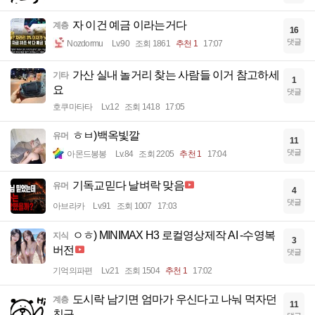
자 이건 예금 이라는거다
계층
16
댓글
Nozdormu
Lv.90
조회 1861
추천 1
17:07
가산 실내 놀거리 찾는 사람들 이거 참고하세
기타
1
요
댓글
호쿠마타타
Lv.12
조회 1418
17:05
ㅎㅂ)백옥빛깔
유머
11
댓글
아몬드봉봉
Lv.84
조회 2205
추천 1
17:04
기독교믿다 날벼락 맞음
유머
4
댓글
아브라카
Lv.91
조회 1007
17:03
ㅇㅎ) MINIMAX H3 로컬영상제작 AI -수영복
지식
3
버전
댓글
기억의파편
Lv.21
조회 1504
추천 1
17:02
도시락 남기면 엄마가 우신다고 나눠 먹자던
계층
11
친구