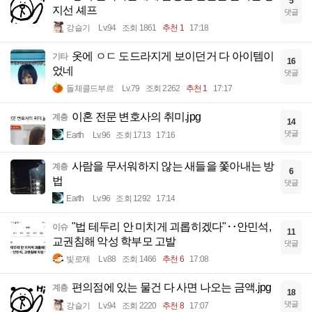
5
지선 셰프
댓글
강슬기
Lv.94
조회 1861
추천 1
17:18
옷에 ㅇㄷ 도드라지게 보이던거 다 아이템이
기타
16
었네
댓글
돌체콜드부르
Lv.79
조회 2262
추천 1
17:17
이혼 전문 변호사의 취미.jpg
계층
14
댓글
Earth
Lv.96
조회 1713
17:16
사람을 무서워하지 않는 새들을 쫓아내는 방
계층
6
법
댓글
Earth
Lv.96
조회 1292
17:14
"법 테두리 안 미치게 괴롭히겠다"‥안민석,
이슈
11
교권침해 악성 학부모 고발
댓글
빛로제
Lv.88
조회 1466
추천 6
17:08
편의점에 있는 물건 다 사면 나오는 금액.jpg
계층
18
댓글
강슬기
Lv.94
조회 2220
추천 8
17:07