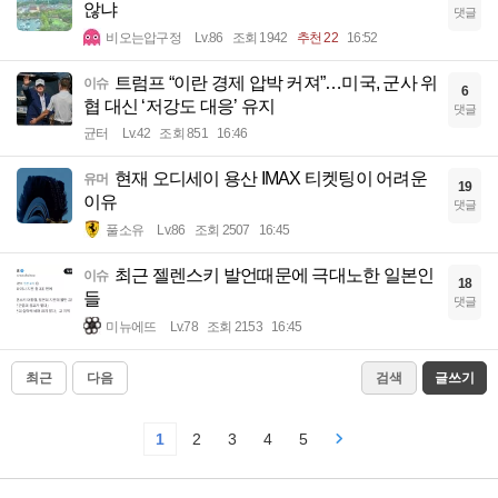
않냐
댓글
비오는압구정
Lv.86
조회 1942
추천 22
16:52
트럼프 “이란 경제 압박 커져”…미국, 군사 위
이슈
6
협 대신 ‘저강도 대응’ 유지
댓글
균터
Lv.42
조회 851
16:46
현재 오디세이 용산 IMAX 티켓팅이 어려운
유머
19
이유
댓글
풀소유
Lv.86
조회 2507
16:45
최근 젤렌스키 발언때문에 극대노한 일본인
이슈
18
들
댓글
미뉴에뜨
Lv.78
조회 2153
16:45
최근
다음
검색
글쓰기
1
2
3
4
5