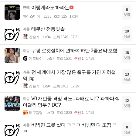
이렇게라도 하라는
연예
0
댓글
아이스티이
Lv.33
조회 325
17:34
테무산 전동칫솔
계층
10
댓글
강슬기
Lv.94
조회 1349
17:31
쿠팡 로켓설치에 관하여 하단 3줄요약 포함
이슈
18
댓글
게토레이
Lv.57
조회 1501
추천 1
17:29
전 세계에서 가장 많은 출구를 가진 지하철
계층
13
역.jpg
댓글
강슬기
Lv.94
조회 1401
17:29
V0 재판중 격앙 격노...과태료 너무 과하다 깎
이슈
12
아달라 영부인DC?
댓글
왜구김당
Lv.73
조회 1000
추천 1
17:29
비빔면 그릇 샀다 ㅋㅋㅋ 비빔면 다 조짐 ㅋ
계층
8
ㅋ
댓글