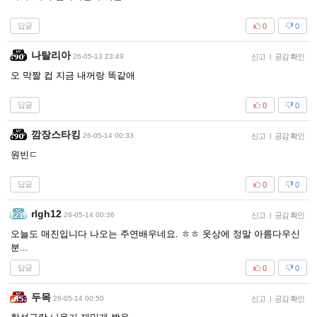
답글
0
0
나탈리아
26-05-13 23:49
신고
|
공감 확인
오 막짤 컵 지금 내꺼랑 똑같애
답글
0
0
깜장스타킹
26-05-14 00:33
신고
|
공감 확인
원빈ㄷ
답글
0
0
rlgh12
26-05-14 00:36
신고
|
공감 확인
오늘도 매진입니다 나오는 주연배우네요. ㅎㅎ 웃상에 정말 아름다우신
분...
답글
0
0
두목
26-05-14 00:50
신고
|
공감 확인