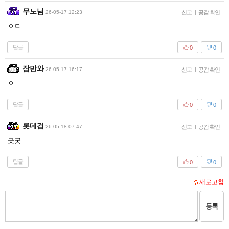
무노님
26-05-17 12:23
신고
|
공감 확인
ㅇㄷ
답글
0
0
잠만와
26-05-17 16:17
신고
|
공감 확인
ㅇ
답글
0
0
롯데검
26-05-18 07:47
신고
|
공감 확인
굿굿
답글
0
0
새로고침
등록