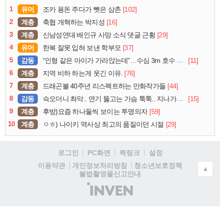
1
유머
[102]
조카 용돈 주다가 뺏은 삼촌
2
계층
[16]
축협 개혁하는 박지성
3
계층
[29]
신남성연대 배인규 사망 소식 댓글 근황
4
유머
[37]
한복 잘못 입혀 보낸 학부모
5
감동
[11]
“인형 같은 아이가 가라앉는데”…수심 3m 호수 뛰어든 60대 의인
6
계층
[76]
지역 비하 하는게 웃긴 이유.
7
계층
[44]
드래곤볼 40주년 리스펙트하는 만화작가들
8
감동
[15]
슥오더니 촤악.. 연기 뚫고는 가슴 툭툭.. 지나가던 아재의 정체
9
계층
[59]
후방)요즘 하나둘씩 보이는 투명의자
10
계층
[29]
ㅇㅎ) 나이키 역사상 최고의 품질이던 시절
로그인
PC화면
퀵링크
설정
청소년보호정책
이용약관
개인정보처리방침
▲
불법촬영물신고안내
(주)
인
벤