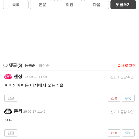
목록
본문
이전
다음
댓글쓰기
댓글
(5)
등록순
|
최신순
새로고침
젠장-
26-05-17 11:06
신고
|
공감 확인
써머의매력은 바지에서 오는거슬
답글
0
0
존윅
26-05-17 11:45
신고
|
공감 확인
ㅇㄷ
답글
0
0