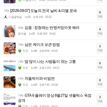
너빨갱이지
Lv.86
조회 293
05:14
[2026-08-07] 오늘의 전국 날씨 & 띠별 운세
기타
0
댓글
니얼굴제길
Lv.81
조회 192
05:02
김용 : 정청래는 반명커밍아웃 해라
이슈
4
댓글
윤석렬
Lv.65
조회 565
04:42
남은 케이크 보관 방법
기타
3
댓글
치킨
Lv.99
조회 854
04:22
땀 많이 나는 사람들이 겪는 고통
기타
0
댓글
치킨
Lv.99
조회 1153
04:21
차돌박이와 비빔면
기타
0
댓글
치킨
Lv.99
조회 742
04:18
GTA 6 플레이 영상 8월27일 넷플릭스 독점
기타
3
공개
댓글
치킨
Lv.99
조회 641
04:15