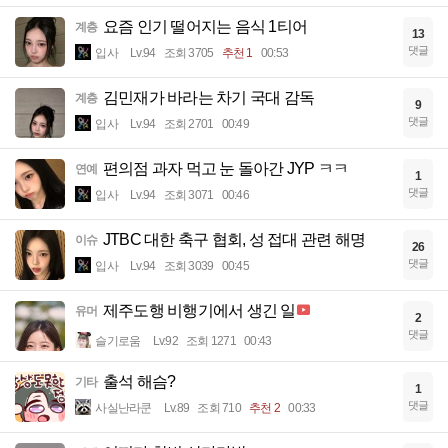
요즘 인기 떨어지는 음식 1티어
계층
13
댓글
입사
Lv.94
조회 3705
추천 1
00:53
김민재가 바라는 차기 국대 감독
계층
9
댓글
입사
Lv.94
조회 2701
00:49
편의점 과자 먹고 눈 돌아간 JYP ㅋㅋ
연예
1
댓글
입사
Lv.94
조회 3071
00:46
JTBC 대한 축구 협회, 성 접대 관련 해명
이슈
26
댓글
입사
Lv.94
조회 3039
00:45
제주도행 비행기에서 생긴 일
유머
2
댓글
슬기로움
Lv.92
조회 1271
00:43
출석 해슴?
기타
1
댓글
사실난라쿤
Lv.89
조회 710
추천 2
00:33