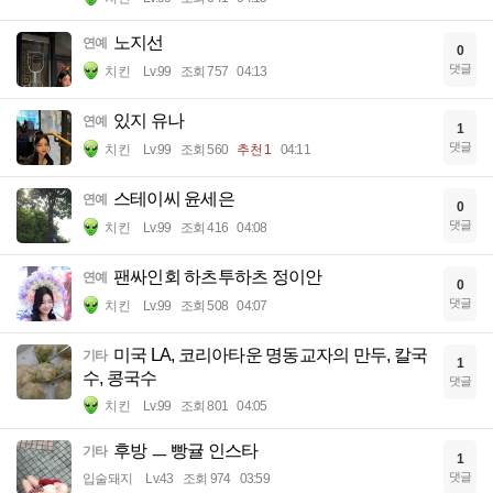
노지선
연예
0
댓글
치킨
Lv.99
조회 757
04:13
있지 유나
연예
1
댓글
치킨
Lv.99
조회 560
추천 1
04:11
스테이씨 윤세은
연예
0
댓글
치킨
Lv.99
조회 416
04:08
팬싸인회 하츠투하츠 정이안
연예
0
댓글
치킨
Lv.99
조회 508
04:07
미국 LA, 코리아타운 명동교자의 만두, 칼국
기타
1
수, 콩국수
댓글
치킨
Lv.99
조회 801
04:05
후방 ㅡ 빵귤 인스타
기타
1
댓글
입술돼지
Lv.43
조회 974
03:59