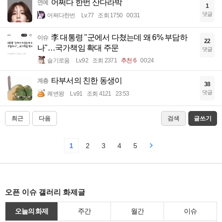
어쩌다 한번 산다라박
연예
1
댓글
어쩌다한번
Lv.77
조회 1750
00:31
李 대통령 "군에서 다쳤는데 왜 6% 부담하
이슈
22
나"…국가책임 확대 주문
댓글
슬기로움
Lv.92
조회 2371
추천 6
00:24
타부서의 친한 동생이
계층
38
댓글
쾌변왕
Lv.91
조회 4121
23:53
최근
다음
검색
글쓰기
1
2
3
4
5
오픈 이슈 갤러리 화제글
오늘의 화제
주간
월간
이슈