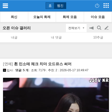
홈
웹진
최신
오늘의 화제
화제 모음
이슈 모음
오픈 이슈 갤러리
전체보기
공
검
글
지
색
내글
내 댓글
10추글
on/off
쓰
기
[연예]
흰 민소매 체크 치마 오드유스 써머
입사
댓글: 5 개
조회:
7179
추천:
2
2026-05-17 10:49:47