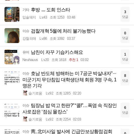
후방 ㅡ 도희 인스타
기타
3
댓글
입술돼지
Lv.43
조회 1253
03:48
검찰개혁 5월에 처리 불가능했다
이슈
0
댓글
강철의매
Lv.86
조회 1092
03:37
남친이 자꾸 기습키스해요
유머
1
댓글
Neuhauus
Lv.20
조회 1618
추천 1
03:02
호남 반도체 방해하는 미 7공군 박살내자”···
이슈
8
미군기지 무단침입 대학생단체 회원 3명 구속, 1
댓글
명은 기각
슬기로움
Lv.92
조회 1285
02:20
팀장님 밥 먹고 한판?” “콜!”…폭염 속 직장인
이슈
6
사로잡은 ‘점심 몰캉스’
댓글
슬기로움
Lv.92
조회 2254
02:03
靑, 北미사일 발사에 긴급안보상황점검회
이슈
0