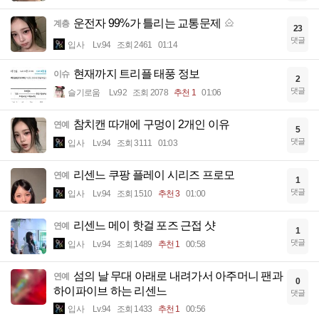
운전자 99%가 틀리는 교통문제
계층
23
댓글
입사
Lv.94
조회 2461
01:14
현재까지 트리플 태풍 정보
이슈
2
댓글
슬기로움
Lv.92
조회 2078
추천 1
01:06
참치캔 따개에 구멍이 2개인 이유
연예
5
댓글
입사
Lv.94
조회 3111
01:03
리센느 쿠팡 플레이 시리즈 프로모
연예
1
댓글
입사
Lv.94
조회 1510
추천 3
01:00
리센느 메이 핫걸 포즈 근접 샷
연예
1
댓글
입사
Lv.94
조회 1489
추천 1
00:58
섬의 날 무대 아래로 내려가서 아주머니 팬과
연예
0
하이파이브 하는 리센느
댓글
입사
Lv.94
조회 1433
추천 1
00:56