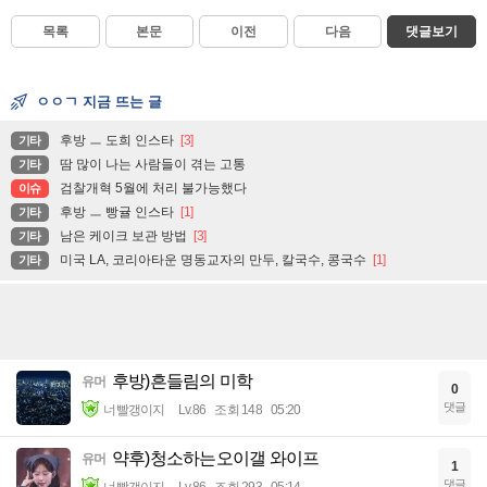
목록
본문
이전
다음
댓글보기
ㅇㅇㄱ 지금 뜨는 글
후방 ㅡ 도희 인스타
[3]
기타
땀 많이 나는 사람들이 겪는 고통
기타
검찰개혁 5월에 처리 불가능했다
이슈
후방 ㅡ 빵귤 인스타
[1]
기타
남은 케이크 보관 방법
[3]
기타
미국 LA, 코리아타운 명동교자의 만두, 칼국수, 콩국수
[1]
기타
후방)흔들림의 미학
유머
0
댓글
너빨갱이지
Lv.86
조회 148
05:20
약후)청소하는오이갤 와이프
유머
1
댓글