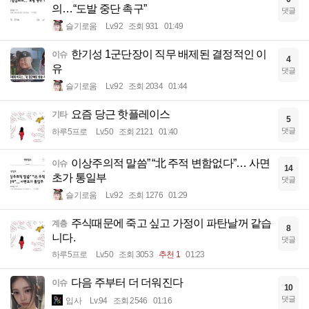
의…“도발 중단 촉구”
댓글
슬기로움
Lv.92
조회 931
01:49
한기성 1군단장이 직무 배제된 결정적인 이
이슈
4
유
댓글
슬기로움
Lv.92
조회 2034
01:44
요즘 당근 핫플레이스
기타
5
댓글
하루5프로
Lv.50
조회 2121
01:40
이상주의적 말씀” “北 주적 변함없다”… 사면
이슈
14
초가 통일부
댓글
슬기로움
Lv.92
조회 1276
01:29
주식때문에 죽고 싶고 가정이 파탄날꺼 같습
계층
8
니다.
댓글
하루5프로
Lv.50
조회 3053
추천 1
01:23
다음 주부터 더 더워진다
이슈
10
댓글
입사
Lv.94
조회 2546
01:16