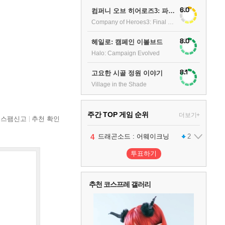
6.0
컴퍼니 오브 히어로즈3: 파이널 스탠드
Company of Heroes3: Final stand
8.0
헤일로: 캠페인 이볼브드
Halo: Campaign Evolved
8.1
고요한 시골 정원 이야기
Village in the Shade
주간 TOP 게임 순위
더보기+
스팸신고
추천 확인
1
2
3
4
팰월드
프로야구스피리츠2026
드래곤소드 : 어웨이크닝
어쌔신 크리드: 블랙 플래그 리싱크드
1
2
2
투표하기
5
블라인드 삼국
1
추천 코스프레 갤러리
6
그랑블루 판타지 리링크 - 엔드리스 라그나로크
1