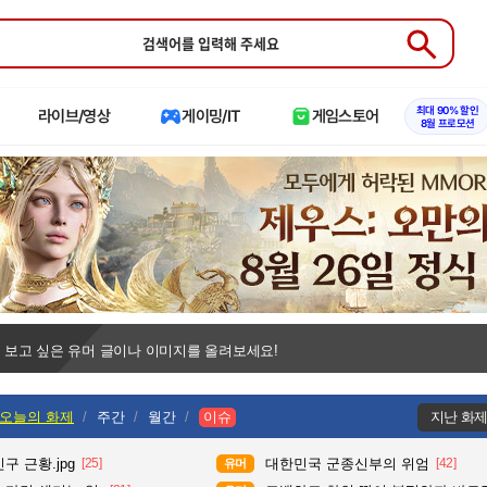
Submit
최대 90% 할인
라이브/영상
게이밍/IT
게임스토어
8월 프로모션
 보고 싶은 유머 글이나 이미지를 올려보세요!
오늘의 화제
주간
월간
이슈
지난 화
구 근황.jpg
[25]
대한민국 군종신부의 위엄
[42]
유머