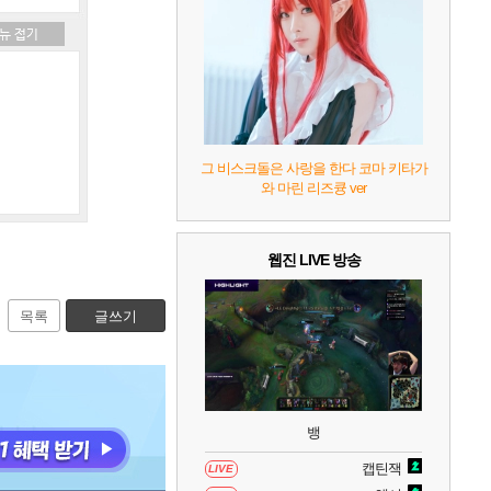
7
리듬 천국 미라클 스타즈
2
8
헤일로: 캠페인 이볼브드
2
9
캡틴 츠바사 2 월드 파이터즈
그 비스크돌은 사랑을 한다 코마 키타가
와 마린 리즈큥 ver
10
레고 배트맨: 레거시 오브 더 다크 나이트
웹진 LIVE 방송
목록
글쓰기
뱅
캡틴잭
LIVE