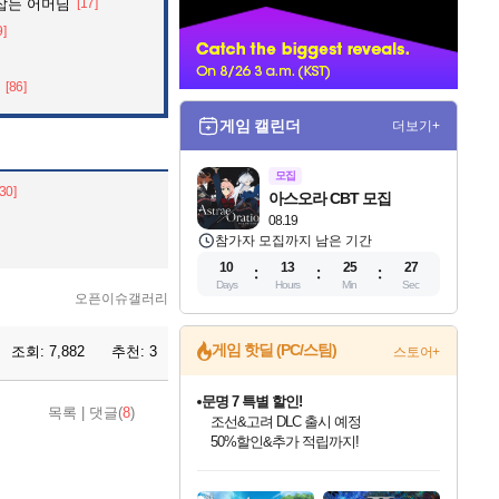
잡는 어머님
[17]
너
9]
[86]
게임 캘린더
더보기+
모집
[30]
아스오라 CBT 모집
08.19
참가자 모집까지 남은 기간
10
13
25
26
Days
Hours
Min
Sec
오픈이슈갤러리
게임 핫딜 (PC/스팀)
조회:
7,882
추천:
3
스토어+
마블 투혼 파이팅 소울즈 정식출시!
목록
|
댓글(
8
)
마블 히어로 총 출동&화려한 격투!
네이버 포인트 혜택까지!
인벤게임즈 8월 특별 할인!
드래곤소드: 어웨이크닝 입점!
문명 7 특별 할인!
귀무자: 검의 길 예약 판매 중!
비스트 오브 리인카네이션 정식 출시!
커세어 코브 출시 기념 할인!
더 렐릭 퍼스트 가디언 정식 출시
베데스다 40주년 기념 할인 중!
캡콤 프렌차이즈 할인 진행 중!
캡콤 일부 상품 상시 할인
스타워즈 은하계 레이서
로블록스 기프트 카드 공식 입점
인기 퍼블리셔 모음!
스팀으로 만나는 드래곤소드!
조선&고려 DLC 출시 예정
10% 할인과
게임프릭 신작 IP
해적'섬'을 발전시키자!
설화x하드코어 액션!
베데스다의 명작들을
몬헌, 바하 등 인기 IP를
몬헌 와일즈 & 드래곤즈 도그마2
인벤게임즈에서 10% 추가 적립
Robux를 가장 안전하고