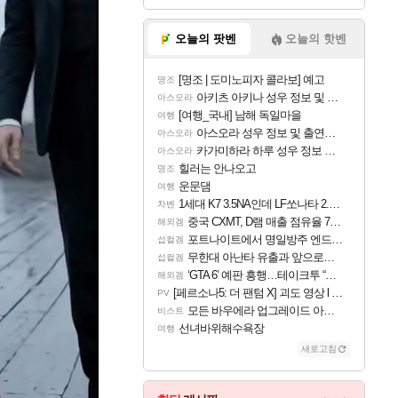
오늘의 팟벤
오늘의 핫벤
[명조 | 도미노피자 콜라보] 예고
명조
아키츠 아키나 성우 정보 및 주요 필모
아스오라
[여행_국내] 남해 독일마을
여행
아스오라 성우 정보 및 출연작 모음
아스오라
카가미하라 하루 성우 정보 및 주요 필모
아스오라
힐러는 안나오고
명조
운문댐
여행
1세대 K7 3.5NA인데 LF쏘나타 2.0NA 기변하면 유류비 절약이 얼마나 될까요..?
차벤
중국 CXMT, D램 매출 점유율 7%…글로벌 4위로 부상
해외겜
포트나이트에서 명일방주 엔드필드 [펠리카] 판매 예정
섭컬겜
무한대 아난타 유출과 앞으로의 예상 (루머)
섭컬겜
‘GTA 6’ 예판 흥행…테이크투 “내부 예상 크게 넘어”
해외겜
[페르소나5: 더 팬텀 X] 괴도 영상 l 타카마키 안·댄싱 스타
PV
모든 바우에라 업그레이드 아이템 획득 위치 공략 (89개)
비스트
선녀바위해수욕장
여행
새로고침