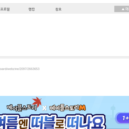
프로필
랭킹
칭호
/board/webzine/2097/2663653