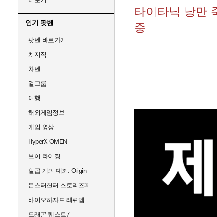
더보기
타이타닉 낭만 
인기 팟벤
증
팟벤 바로가기
치지직
차벤
걸그룹
여행
해외게임정보
게임 영상
HyperX OMEN
브이 라이징
일곱 개의 대죄: Origin
몬스터헌터 스토리즈3
바이오하자드 레퀴엠
드래곤 퀘스트7