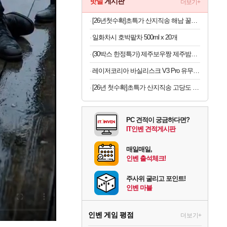
핫딜
게시판
더보기+
[26년첫수확]초특가 산지직송 해남 꿀고구마 3kg
일화차시 호박팥차 500ml x 20개
(30박스 한정특가) 제주보우짱 제주밤호박 미니단호박 로얄과 5kg
레이저코리아 바실리스크 V3 Pro 유무선 게이밍 마우스 35K / 블랙
[26년 첫수확]초특가 산지직송 고당도 딱복 차돌복숭아, 1박스, 2kg (9-10과)
PC 견적이 궁금하다면?
IT인벤 견적게시판
매일매일,
인벤 출석체크!
주사위 굴리고 포인트!
인벤 마블
인벤 게임 평점
더보기+