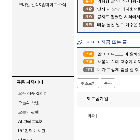
외향형 딸래미와 비행기 
유머
모바일 신작&업데이트 소식
단지 내 방송 아나운서를 바꾸고 나서 집중
계층
공자도 말했던 사회에서
계층
태풍 돌핀 말고 이주은
계층
ㅇㅇㄱ 지금 뜨는 글
앜ㅋㅋ 나보고 이 할배
유머
서울대 의대 교수가 이해
유머
네가 그렇게 춤을 잘 춰
기타
공통 커뮤니티
주소보기
복사
오픈 이슈 갤러리
제로섬게임
오늘의 핫벤
오늘의 팟벤
[유머]
AI 그림 그리기
PC 견적 게시판