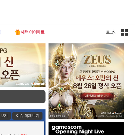
혜택.아이마트
로그인
인
벤
전
체
사
이
트
맵
제보기
이슈 화제보기
인
벤
배