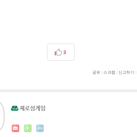
3
공유
스크랩
신고하기
제로섬게임