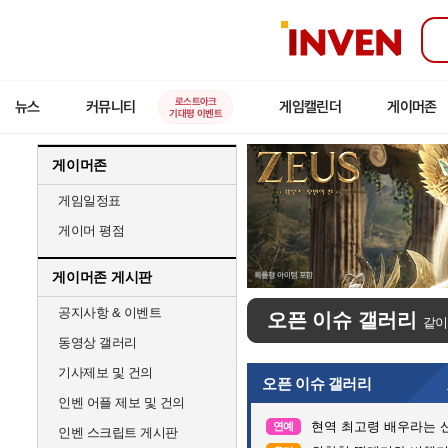
인
벤
로스트아크
뉴스
커뮤니티
게임캘린더
게이머존
기대평 이벤트
게이머존
게임일정표
게이머 평점
게이머존 게시판
공지사항 & 이벤트
오픈 이슈 갤러리
같이
동영상 갤러리
기사제보 및 건의
오픈 이슈 갤러리
인벤 어플 제보 및 건의
현역 최고령 배우라는 신
연예
인벤 스크립트 게시판