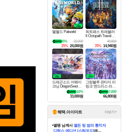
최대 90% 할인가를 만나보세요!
네이버혜택과 함께 만나보세요!
50%할인&추가 적립까지!
이니&베니 혜택까지!
네이버 혜택가와 함께 예약하세요!
할인&네이버혜택으로 만나보세요!
네이버페이 혜택과 만나보세요!
40주년 프로모션으로 만나보세요!
할인가에 만나보세요!
일부 에디션 상시 할인!
혜택으로 예약 판매 중
편안하게 충전하세요
팰월드 Palworld
옥토패스 트래블러
II Octopath Traveler I
I
5%
32,000
49,800
25%
24,000원
70%
14,940원
드래곤소드 어웨이
그랑블루 판타지 리
크닝 DragonSword A
링크 엔드리스 라그
wakening
나로크 Granblue Fa
10%
7,000
ntasy Relink Endless
33,000원
66,800원
Ragnarok
혜택.아이마트
더보기+
니코
님께서
(본편포함) 데이브 더
다이버 인 더 정글 번들 (스팀코드)
에