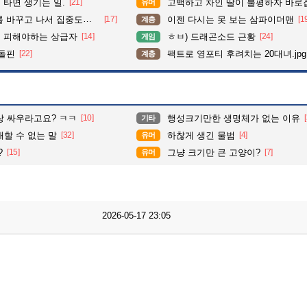
타면 생기는 일.
[21]
고백하고 차인 딸이 불평하자 바로
유머
도가 확 올라갔다는 한 아파트의 안내방송
[17]
이젠 다시는 못 보는 삼파이더맨
[1
계층
 피해야하는 상급자
[14]
ㅎㅂ) 드래곤소드 근황
[24]
게임
 돌핀
[22]
팩트로 영포티 후려치는 20대녀.jpg
계층
랑 싸우라고요? ㅋㅋ
[10]
행성크기만한 생명체가 없는 이유
기타
할 수 없는 말
[32]
하찮게 생긴 물범
[4]
유머
?
[15]
그냥 크기만 큰 고양이?
[7]
유머
2026-05-17 23:05