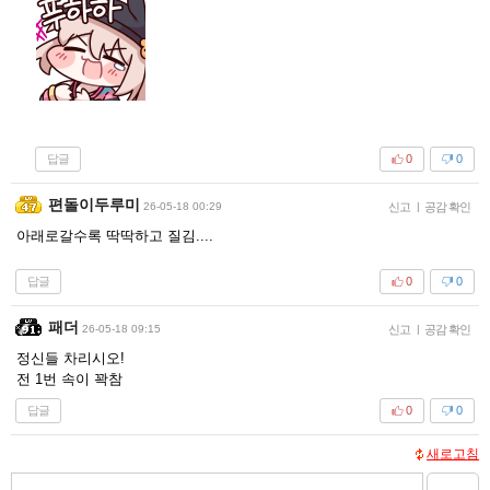
답글
0
0
편돌이두루미
26-05-18 00:29
신고
|
공감 확인
아래로갈수록 딱딱하고 질김....
답글
0
0
패더
26-05-18 09:15
신고
|
공감 확인
정신들 차리시오!
전 1번 속이 꽉참
답글
0
0
새로고침