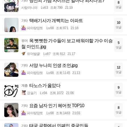
당신의 가슴 사이즈는 얼마나 되시나요?
기타
8
댓글
사람아니야
Lv.63
조회 799
21:19
택배기사가 개빡치는 아파트
기타
10
댓글
파아랑망토
Lv.68
조회 871
21:18
목 뻣뻣한 가수들이 보고 배워야할 가수 이승
유머
5
철 마인드.jpg
댓글
유머발굴
Lv.67
조회 812
21:17
서양 누나의 인생 조언.jpg
기타
12
댓글
파아랑망토
Lv.68
조회 1145
21:13
타노스가 옳았다
계층
9
댓글
강슬기
Lv.94
조회 1072
21:06
요즘 남자 인기 헤어컷 T0P10
기타
8
댓글
파아랑망토
Lv.68
조회 1463
21:03
태국 공항에서 민폐인 중국인들
기타