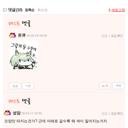
댓글
(10)
등록순
|
최신순
새로고침
읏큐
26-05-18 00:00
신고
|
공감 확인
답글
이동
3
0
성암
26-05-17 23:55
신고
|
공감 확인
모양만 따지는건가? 근데 아래로 갈수록 왜 색이 짙어지는거지