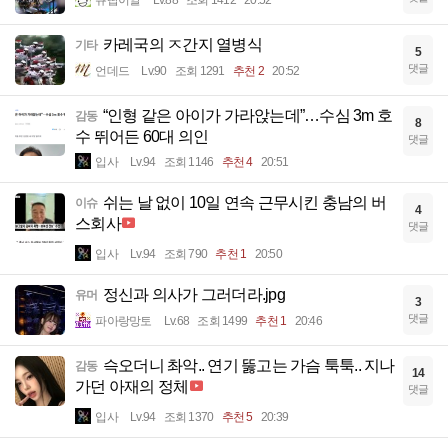
카레국의 ㅈ간지 열병식
기타
5
댓글
언데드
Lv.90
조회 1291
추천 2
20:52
“인형 같은 아이가 가라앉는데”…수심 3m 호
감동
8
수 뛰어든 60대 의인
댓글
입사
Lv.94
조회 1146
추천 4
20:51
쉬는 날 없이 10일 연속 근무시킨 충남의 버
이슈
4
스회사
댓글
입사
Lv.94
조회 790
추천 1
20:50
정신과 의사가 그러더라.jpg
유머
3
댓글
파아랑망토
Lv.68
조회 1499
추천 1
20:46
슥오더니 촤악.. 연기 뚫고는 가슴 툭툭.. 지나
감동
14
가던 아재의 정체
댓글
입사
Lv.94
조회 1370
추천 5
20:39