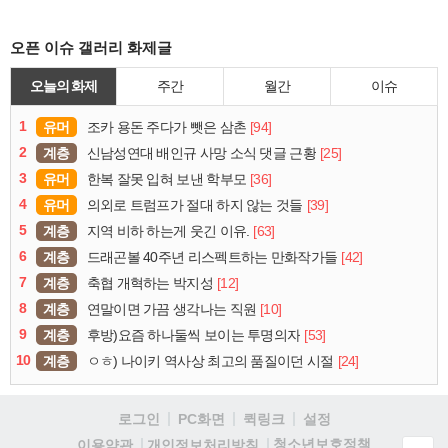
오픈 이슈 갤러리 화제글
오늘의 화제
주간
월간
이슈
1
유머
[94]
조카 용돈 주다가 뺏은 삼촌
2
계층
[25]
신남성연대 배인규 사망 소식 댓글 근황
3
유머
[36]
한복 잘못 입혀 보낸 학부모
4
유머
[39]
의외로 트럼프가 절대 하지 않는 것들
5
계층
[63]
지역 비하 하는게 웃긴 이유.
6
계층
[42]
드래곤볼 40주년 리스펙트하는 만화작가들
7
계층
[12]
축협 개혁하는 박지성
8
계층
[10]
연말이면 가끔 생각나는 직원
9
계층
[53]
후방)요즘 하나둘씩 보이는 투명의자
10
계층
[24]
ㅇㅎ) 나이키 역사상 최고의 품질이던 시절
로그인
PC화면
퀵링크
설정
청소년보호정책
이용약관
개인정보처리방침