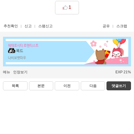
1
추천확인
신고
스팸신고
공유
스크랩
헤테로시티 로맨티스트
복드
나비보벳따우
메뉴
인장보기
EXP 21%
목록
본문
이전
다음
댓글쓰기