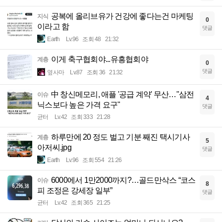
공복에 올리브유가 건강에 좋다는건 마케팅
지식
0
이라고 함
댓글
Earth
Lv.96
조회 48
21:32
이게 축구협회야...유흥협회야
계층
0
댓글
옆사마
Lv.87
조회 36
21:32
中 창신메모리, 애플 '공급 계약' 무산…"삼전
이슈
4
닉스보다 높은 가격 요구"
댓글
균터
Lv.42
조회 333
21:28
하루만에 20 정도 벌고 기분 째진 택시기사
계층
5
아저씨.jpg
댓글
Earth
Lv.96
조회 554
21:26
6000에서 1만2000까지?…골드만삭스 “코스
이슈
8
피 조정은 강세장 일부”
댓글
균터
Lv.42
조회 365
21:25