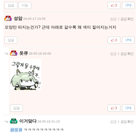
답글
이동
3
0
성암
26-05-17 23:55
신고
|
공감 확인
모양만 따지는건가? 근데 아래로 갈수록 왜 색이 짙어지는거지
답글
3
0
읏큐
26-05-18 00:00
신고
|
공감 확인
답글
3
0
이거맞다
26-05-18 01:15
신고
|
공감 확인
@읏큐
ㅋㅋㅋㅋㅋㅋㅋㅋㅋㅋ