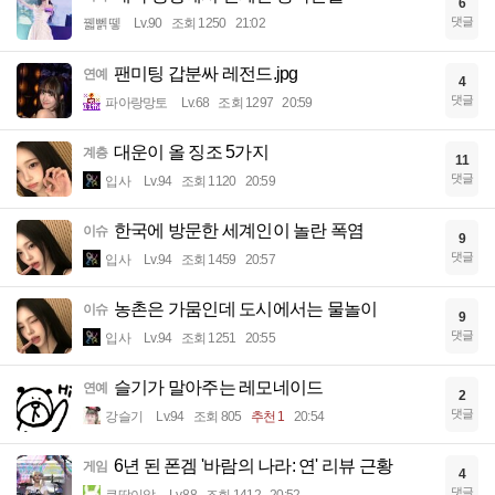
6
댓글
꿻뻵뗗
Lv.90
조회 1250
21:02
팬미팅 갑분싸 레전드.jpg
연예
4
댓글
파아랑망토
Lv.68
조회 1297
20:59
대운이 올 징조 5가지
계층
11
댓글
입사
Lv.94
조회 1120
20:59
한국에 방문한 세계인이 놀란 폭염
이슈
9
댓글
입사
Lv.94
조회 1459
20:57
농촌은 가뭄인데 도시에서는 물놀이
이슈
9
댓글
입사
Lv.94
조회 1251
20:55
슬기가 말아주는 레모네이드
연예
2
댓글
강슬기
Lv.94
조회 805
추천 1
20:54
6년 된 폰겜 '바람의 나라: 연' 리뷰 근황
게임
4
댓글
큐땁이알
Lv.88
조회 1412
20:52