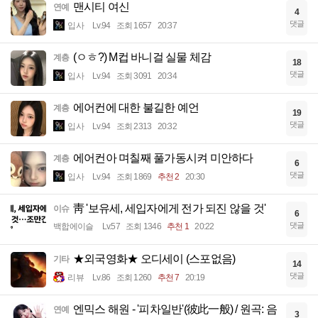
맨시티 여신
연예
4
댓글
입사
Lv.94
조회 1657
20:37
(ㅇㅎ?) M컵 바니걸 실물 체감
계층
18
댓글
입사
Lv.94
조회 3091
20:34
에어컨에 대한 불길한 예언
계층
19
댓글
입사
Lv.94
조회 2313
20:32
에어컨아 며칠째 풀가동시켜 미안하다
계층
6
댓글
입사
Lv.94
조회 1869
추천 2
20:30
靑 '보유세, 세입자에게 전가 되진 않을 것'
이슈
6
댓글
백합에이슬
Lv.57
조회 1346
추천 1
20:22
★외국영화★ 오디세이 (스포없음)
기타
14
댓글
리뷰
Lv.86
조회 1260
추천 7
20:19
엔믹스 해원 - '피차일반'(彼此一般) / 원곡: 음
연예
3