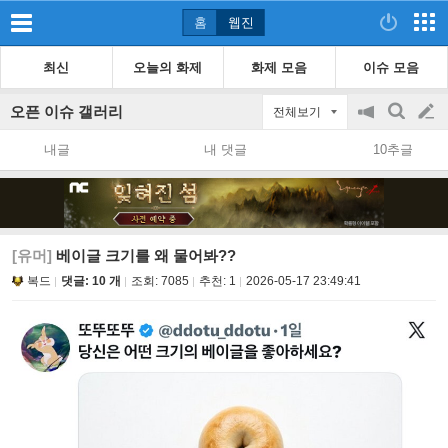
홈
웹진
최신
오늘의 화제
화제 모음
이슈 모음
오픈 이슈 갤러리
전체보기
공
검
글
지
색
내글
내 댓글
10추글
on/off
쓰
기
[유머]
베이글 크기를 왜 물어봐??
복드
댓글: 10 개
조회:
7085
추천:
1
2026-05-17 23:49:41