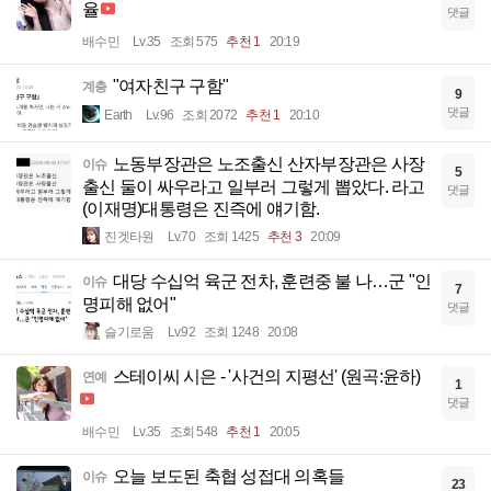
율
댓글
배수민
Lv.35
조회 575
추천 1
20:19
"여자친구 구함"
계층
9
댓글
Earth
Lv.96
조회 2072
추천 1
20:10
노동부장관은 노조출신 산자부장관은 사장
이슈
5
출신 둘이 싸우라고 일부러 그렇게 뽑았다. 라고
댓글
(이재명)대통령은 진즉에 얘기함.
진겟타원
Lv.70
조회 1425
추천 3
20:09
대당 수십억 육군 전차, 훈련중 불 나…군 "인
이슈
7
명피해 없어"
댓글
슬기로움
Lv.92
조회 1248
20:08
스테이씨 시은 - '사건의 지평선' (원곡:윤하)
연예
1
댓글
배수민
Lv.35
조회 548
추천 1
20:05
오늘 보도된 축협 성접대 의혹들
이슈
23