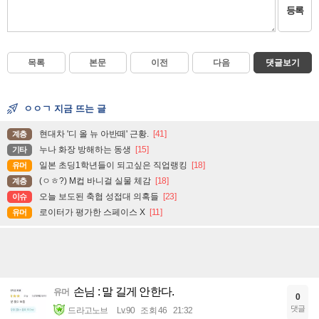
등록
목록
본문
이전
다음
댓글보기
ㅇㅇㄱ 지금 뜨는 글
현대차 '디 올 뉴 아반떼' 근황.
[41]
계층
누나 화장 방해하는 동생
[15]
기타
일본 초딩1학년들이 되고싶은 직업랭킹
[18]
유머
(ㅇㅎ?) M컵 바니걸 실물 체감
[18]
계층
오늘 보도된 축협 성접대 의혹들
[23]
이슈
로이터가 평가한 스페이스 X
[11]
유머
손님 : 말 길게 안한다.
유머
0
댓글
드라고노브
Lv.90
조회 46
21:32