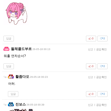
답글
0
0
돌체콜드부르
26-05-18 00:13
신고
|
공감 확인
워홀 연차순서?
답글
0
0
활좀다오
26-05-18 00:23
신고
|
공감 확인
어허.
답글
0
0
진보스
26-05-18 00:39
신고
|
공감 확인