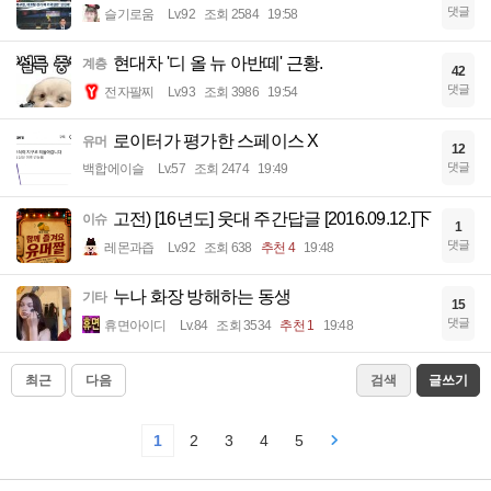
댓글
슬기로움
Lv.92
조회 2584
19:58
현대차 '디 올 뉴 아반떼' 근황.
계층
42
댓글
전자팔찌
Lv.93
조회 3986
19:54
로이터가 평가한 스페이스 X
유머
12
댓글
백합에이슬
Lv.57
조회 2474
19:49
고전) [16년도] 웃대 주간답글 [2016.09.12.]下
이슈
1
댓글
레몬과즙
Lv.92
조회 638
추천 4
19:48
누나 화장 방해하는 동생
기타
15
댓글
휴면아이디
Lv.84
조회 3534
추천 1
19:48
최근
다음
검색
글쓰기
1
2
3
4
5