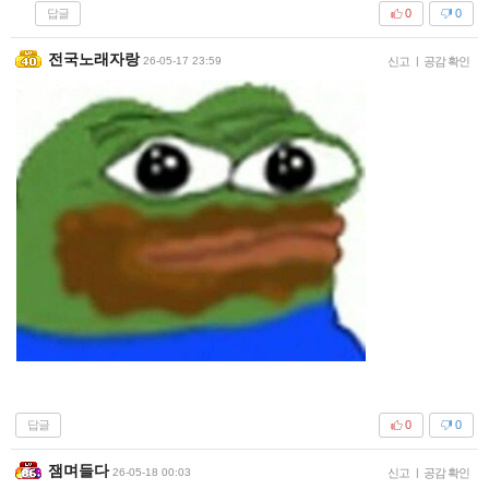
답글
0
0
전국노래자랑
26-05-17 23:59
신고
|
공감 확인
답글
0
0
잼며들다
26-05-18 00:03
신고
|
공감 확인