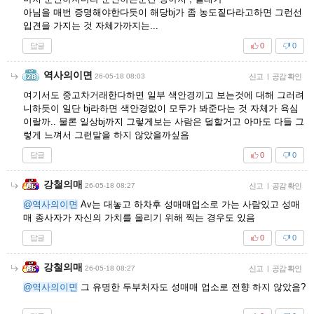
아님을 매번 증명해야한다듯이 해당bj가 좀 농도짙다라고하면 그런선
입견을 가지는 것 자체가까지는...
답글
0
0
역사의이면
26-05-18 08:03
신고
|
공감 확인
여기서도 중고차거래한다하면 일부 색안경끼고 보는것에 대해 그러려
니하듯이 일단 bj라하면 색안경없이 모두가 봐준다는 것 자체가 욕심
이랄까.. 물론 일상bj까지 그렇게보는 사람은 덜할거고 아마도 다들 그
렇게 느껴서 그런말을 하지 않았을까싶음
답글
0
0
강철의매
26-05-18 08:27
신고
|
공감 확인
@역사의이면
Av는 대놓고 하차후 성매매업소로 가는 사람있고 성매
매 종사자가 자신의 가치를 올리기 위해 찍는 경우도 있음
답글
0
0
강철의매
26-05-18 08:27
신고
|
공감 확인
@역사의이면
그 유명한 두부처자도 성매매 업소로 전향 하지 않았음?