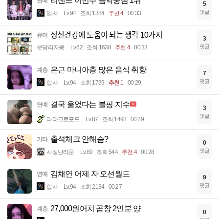
리센느 이번주 음악중심 1위
연예
5
댓글
입사
Lv.94
조회 1384
추천 4
00:33
정신건강에 도움이 되는 생각 10가지
유머
3
댓글
분당리자몽
Lv.62
조회 1638
추천 4
00:33
은근 마니아층 많은 음식 취향
계층
7
댓글
입사
Lv.94
조회 1739
추천 1
00:29
결국 울었다는 블핑 지수
연예
3
댓글
라라크로포드
Lv.87
조회 1498
00:29
출석체크 안해슴?
기타
0
댓글
사실난라쿤
Lv.89
조회 544
추천 4
00:28
김채연 어제 자 오션월드
연예
9
댓글
입사
Lv.94
조회 2134
00:27
27,000원어치 곱창 2인분 양
계층
0