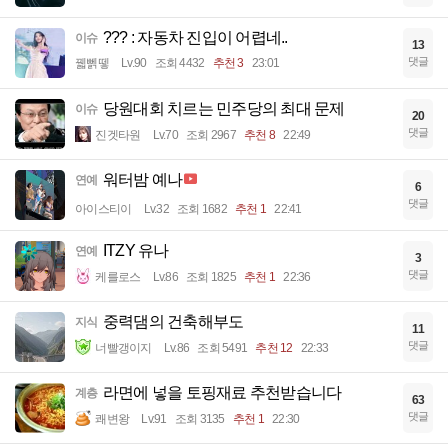
??? : 자동차 진입이 어렵네..
이슈
13
댓글
꿻뻵뗗
Lv.90
조회 4432
추천 3
23:01
당원대회 치르는 민주당의 최대 문제
이슈
20
댓글
진겟타원
Lv.70
조회 2967
추천 8
22:49
워터밤 예나
연예
6
댓글
아이스티이
Lv.32
조회 1682
추천 1
22:41
ITZY 유나
연예
3
댓글
케를로스
Lv.86
조회 1825
추천 1
22:36
중력댐의 건축해부도
지식
11
댓글
너빨갱이지
Lv.86
조회 5491
추천 12
22:33
라면에 넣을 토핑재료 추천받습니다
계층
63
댓글
쾌변왕
Lv.91
조회 3135
추천 1
22:30