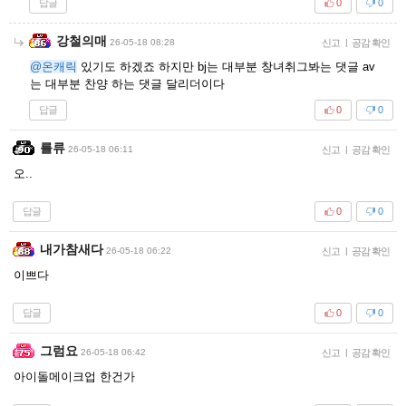
답글
0
0
강철의매
26-05-18 08:28
신고
|
공감 확인
@온캐릭
있기도 하겠죠 하지만 bj는 대부분 창녀취그봐는 댓글 av
는 대부분 찬양 하는 댓글 달리더이다
답글
0
0
를류
26-05-18 06:11
신고
|
공감 확인
오..
답글
0
0
내가참새다
26-05-18 06:22
신고
|
공감 확인
이쁘다
답글
0
0
그럼요
26-05-18 06:42
신고
|
공감 확인
아이돌메이크업 한건가