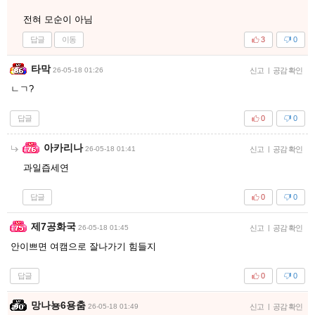
전혀 모순이 아님
답글
이동
3
0
타막
26-05-18 01:26
신고
|
공감 확인
ㄴㄱ?
답글
0
0
아카리나
26-05-18 01:41
신고
|
공감 확인
과일즙세연
답글
0
0
제7공화국
26-05-18 01:45
신고
|
공감 확인
안이쁘면 여캠으로 잘나가기 힘들지
답글
0
0
망나뇽6용춤
26-05-18 01:49
신고
|
공감 확인