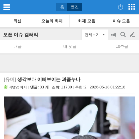
홈
웹진
최신
오늘의 화제
화제 모음
이슈 모음
오픈 이슈 갤러리
전체보기
공
검
글
지
색
내글
내 댓글
10추글
on/off
쓰
기
[유머]
생각보다 이뻐보이는 과즙누나
너빨갱이지
댓글: 33 개
조회:
11730
추천:
2
2026-05-18 01:22:18