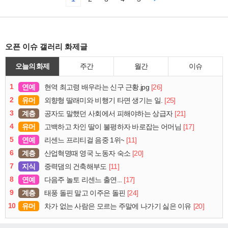
오픈 이슈 갤러리 화제글
오늘의 화제
주간
월간
이슈
1
연예
[26]
현역 최고령 배우라는 신구 근황.jpg
2
유머
[25]
외향형 딸래미와 비행기 타면 생기는 일.
3
계층
[21]
공자도 말했던 사회에서 피해야하는 상급자
4
유머
[17]
고백하고 차인 딸이 불평하자 바로잡는 어머님
5
연예
[11]
리센느 프리티걸 음중 1위~
6
계층
[20]
산업혁명때 영국 노동자 숙소
7
지식
[11]
중력댐의 건축해부도
8
연예
[17]
다음주 놀토 리센느 출연...
9
계층
[24]
태풍 돌핀 말고 이주은 돌핀
10
유머
[20]
차가 없는 사람은 모르는 주말에 나가기 싫은 이유