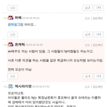
답글
2
0
하백
26-05-18 06:24
신고
|
공감 확인
@핏빛그림
아이오...
답글
0
0
온캐릭
26-05-18 06:30
신고
|
공감 확인
av배우도 까는 사람이 있음. 그 사람들이 bj여캠들도 까는거고.
서로 다른 의견을 하는 사람을 같은 취급하니까 모순처럼 보이는거임.
전혀 모순이 아님
답글
3
0
역사의이면
26-05-18 07:53
신고
|
공감 확인
모순아닌듯.
아이돌은 몰라도 bj는 회장님문화가 중요해서 결국 슈데라는 이름하
에 성매매가 더러 있어왔던것도 사실이니..
마치 문신하지마라 문신하는순간 양아치 , 걸레가