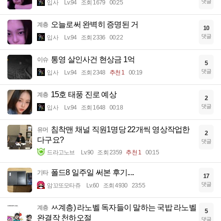
댓글
입사
Lv.94
조회 1679
00:25
오늘로써 완벽히 증명된 거
계층
10
댓글
입사
Lv.94
조회 2336
00:22
통영 살인사건 현상금 1억
이슈
5
댓글
입사
Lv.94
조회 2348
추천 1
00:19
15호 태풍 진로 예상
계층
2
댓글
입사
Lv.94
조회 1648
00:18
침착맨 채널 직원1명당 22개씩 영상작업한
유머
2
다구요?
댓글
드라고노브
Lv.90
조회 2359
추천 1
00:15
폴드8 일주일 써본 후기....
기타
17
댓글
암꼬또모타쥬
Lv.60
조회 4930
23:55
ㅆ계층) 라노벨 독자들이 말하는 국밥 라노벨
계층
5
완결작 천하오절
댓글