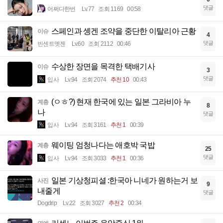
댓글
어쩌다한번
Lv.77
조회 1169
00:58
스페인과 솅겐 조약을 중단한 이탈리아 근황
이슈
4
댓글
빈센트멧젠
Lv.60
조회 2112
00:46
수상한 장면을 목격한 택배기사
이슈
3
댓글
입사
Lv.94
조회 2074
추천 10
00:43
(ㅇㅎ?) 현재 한국에 있는 일본 그라비아 누
계층
8
나
댓글
입사
Lv.94
조회 3161
추천 1
00:39
웨이팅 엄청나다는 애호박 국밥
계층
25
댓글
입사
Lv.94
조회 3033
추천 1
00:36
일본 기상청피셜 :한국아 니네가 원하는거 보
사진
9
내줄게
댓글
Dogdrip
Lv.22
조회 3027
추천 2
00:34