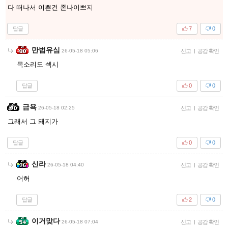
다 떠나서 이쁜건 존나이쁘지
답글
7
0
만법유심
26-05-18 05:06
신고
|
공감 확인
목소리도 섹시
답글
0
0
금욕
26-05-18 02:25
신고
|
공감 확인
그래서 그 돼지가
답글
0
0
신라
26-05-18 04:40
신고
|
공감 확인
어허
답글
2
0
이거맞다
26-05-18 07:04
신고
|
공감 확인