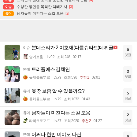
수상한 장면을 목격한 택배기사
[3]
이슈
남자들이 미친다는 스킬 모음
[2]
유머
분데스리가 2 이호재(다름슈타트)데뷔골
이슈
0
댓글
슬기로움
Lv.92
조회 248
02:17
트리플에스 김채연
연예
3
댓글
돌체콜드부르
Lv.79
조회 598
추천 1
02:01
옷 정보좀 알 수 있을까요?
유머
5
댓글
돌체콜드부르
Lv.79
조회 1072
01:43
남자들이 미친다는 스킬 모음
유머
2
댓글
라라크로포드
Lv.87
조회 2020
추천 2
01:27
어쩌다 한번 미야오 나린
연예
0