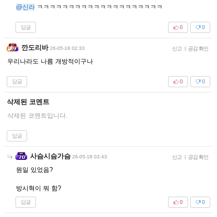
@신라
ㅋㅋㅋㅋㅋㅋㅋㅋㅋㅋㅋㅋㅋㅋㅋㅋㅋㅋㅋㅋ
답글
0
0
깐도리바
26-05-18 02:33
신고
|
공감 확인
우리나라도 나름 개방적이구나
답글
0
0
삭제된 코멘트
삭제된 코멘트입니다.
답글
사슴시슴가슴
26-05-18 03:43
신고
|
공감 확인
뭔일 있었음?
방시혁이 뭐 함?
답글
0
0