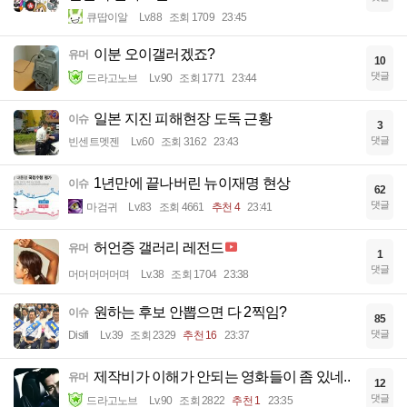
큐땁이알
Lv.88
조회 1709
23:45
이분 오이갤러겠죠?
유머
10
댓글
드라고노브
Lv.90
조회 1771
23:44
일본 지진 피해현장 도독 근황
이슈
3
댓글
빈센트멧젠
Lv.60
조회 3162
23:43
1년만에 끝나버린 뉴이재명 현상
이슈
62
댓글
마검귀
Lv.83
조회 4661
추천 4
23:41
허언증 갤러리 레전드
유머
1
댓글
머머머머머며
Lv.38
조회 1704
23:38
원하는 후보 안뽑으면 다 2찍임?
이슈
85
댓글
Disifi
Lv.39
조회 2329
추천 16
23:37
제작비가 이해가 안되는 영화들이 좀 있네..
유머
12
댓글
드라고노브
Lv.90
조회 2822
추천 1
23:35