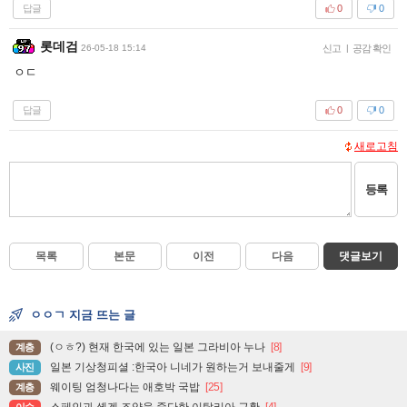
답글
0
0
롯데검
26-05-18 15:14
신고
|
공감 확인
ㅇㄷ
답글
0
0
새로고침
등록
목록
본문
이전
다음
댓글보기
ㅇㅇㄱ 지금 뜨는 글
(ㅇㅎ?) 현재 한국에 있는 일본 그라비아 누나
[8]
계층
일본 기상청피셜 :한국아 니네가 원하는거 보내줄게
[9]
사진
웨이팅 엄청나다는 애호박 국밥
[25]
계층
스페인과 솅겐 조약을 중단한 이탈리아 근황
[4]
이슈