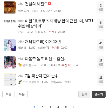
전설의 레전드
지식
2
댓글
아브라카
Lv.91
조회 1947
22:10
이란 "호르무즈 재개방 합의 근접...미, MOU
이슈
8
위반 배상해야"
댓글
균터
Lv.42
조회 1767
추천 1
22:10
개빡침주의) 이게 12년
기타
44
댓글
꿻뻵뗗
Lv.90
조회 6471
추천 5
22:09
다음주 놀토 리센느 출연...
연예
17
댓글
많이슬프다
Lv.90
조회 4309
추천 10
21:48
7월 국산차 판매 순위
기타
11
댓글
라라크로포드
Lv.87
조회 4262
21:43
최근
다음
검색
글쓰기
1
2
3
4
5