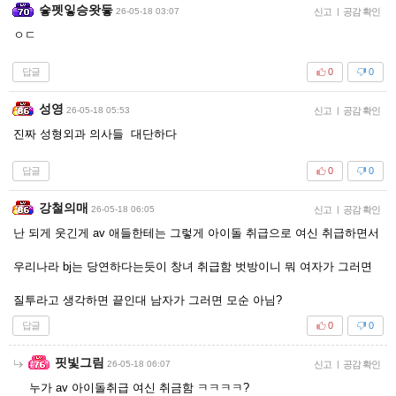
슿펫잏승왓듷
26-05-18 03:07
신고
|
공감 확인
ㅇㄷ
답글
0
0
성영
26-05-18 05:53
신고
|
공감 확인
진짜 성형외과 의사들 대단하다
답글
0
0
강철의매
26-05-18 06:05
신고
|
공감 확인
난 되게 웃긴게 av 애들한테는 그렇게 아이돌 취급으로 여신 취급하면서
우리나라 bj는 당연하다는듯이 창녀 취급함 벗방이니 뭐 여자가 그러면
질투라고 생각하면 끝인대 남자가 그러면 모순 아님?
답글
0
0
핏빛그림
26-05-18 06:07
신고
|
공감 확인
누가 av 아이돌취급 여신 취금함 ㅋㅋㅋㅋ?