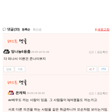
댓글
(33)
등록순
|
최신순
새로고침
망나뇽6용춤
26-05-18 01:49
신고
|
공감 확인
다 떠나서 이쁜건 존나이쁘지
답글
이동
7
0
온캐릭
26-05-18 06:30
신고
|
공감 확인
av배우도 까는 사람이 있음. 그 사람들이 bj여캠들도 까는거고.
서로 다른 의견을 하는 사람을 같은 취급하니까 모순처럼 보이는거임.