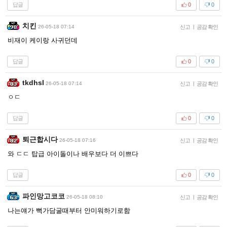
답글
0
0
치킨
26-05-18 07:14
신고
|
공감 확인
비재이 케이랑 사귀던데
답글
0
0
tkdhsl
26-05-18 07:14
신고
|
공감 확인
ㅇㄷ
답글
0
0
퇴근합시다
26-05-18 07:16
신고
|
공감 확인
와 ㄷㄷ 탑급 아이돌이나 배우보다 더 이쁘다
답글
0
0
파인망고코코
26-05-18 08:10
신고
|
공감 확인
나는얘가 뻑가담굴때부터 안미워하기로함