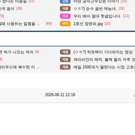
다 찼다는 미용실
[15]
어떤 공익근무요원 이야기
[19]
감동
한국 음식
[35]
ㅇㅎ?) 순수 골반 재능녀.
[31]
계층
23]
우리 메이 절대 핫걸입니다.
[13]
연예
 사용하는 밑캠을 알아보자
[49]
1호선 장판파.jpg
[16]
유머
보면 혀가 나오는 여자
[4]
(ㅇㅎ?) 히트텍이 기다려지는 영상
계층
4]
캐리비안의 해적: 블랙 펄의 저주 
계층
리우드에 복수한 이 여자
매일 1500개가 팔린다는 시장 고로
계층
2026-06-11 12:18