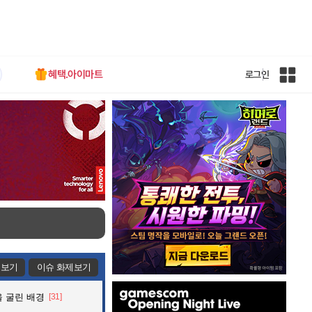
혜택.아이마트
로그인
인
벤
전
체
사
이
트
맵
제보기
이슈 화제보기
인
 굴린 배경
[31]
벤
배