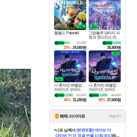
최대 90% 할인가를 만나보세요!
네이버혜택과 함께 만나보세요!
50%할인&추가 적립까지!
이니&베니 혜택까지!
네이버 혜택가와 함께 예약하세요!
할인&네이버혜택으로 만나보세요!
네이버페이 혜택과 만나보세요!
40주년 프로모션으로 만나보세요!
할인가에 만나보세요!
일부 에디션 상시 할인!
혜택으로 예약 판매 중
편안하게 충전하세요
팰월드 Palworld
그랑블루 판타지 리
링크 엔드리스 라그
나로크 업그레이드
5%
32,000
5,000
킷 Granblue Fantasy
25%
24,000원
36,800원
Relink Endless Ragn
arok Upgrade Kit DL
C
나 혼자만 레벨업
나 혼자만 레벨업
어라이즈 오버드라
어라이즈 오버드라
이브 디럭스 에디션
이브 Solo Leveling A
3,000
52,000
3,000
46,000
Solo Leveling Arise
rise
40%
31,200원
40%
27,600원
Overdrive Deluxe Edi
tion
혜택.아이마트
더보기+
니코
님께서
(본편포함) 데이브 더
다이버 인 더 정글 번들 (스팀코드)
에