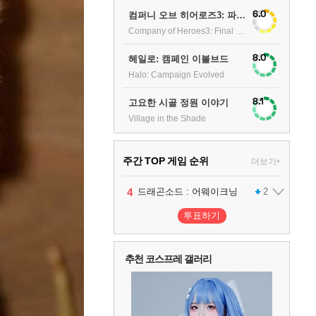
6.0
컴퍼니 오브 히어로즈3: 파이널 스탠드
Company of Heroes3: Final stand
8.0
헤일로: 캠페인 이볼브드
Halo: Campaign Evolved
8.1
고요한 시골 정원 이야기
Village in the Shade
주간 TOP 게임 순위
더보기+
1
2
3
4
5
팰월드
프로야구스피리츠2026
드래곤소드 : 어웨이크닝
블라인드 삼국
어쌔신 크리드: 블랙 플래그 리싱크드
1
2
2
1
투표하기
6
그랑블루 판타지 리링크 - 엔드리스 라그나로크
1
추천 코스프레 갤러리
7
리듬 천국 미라클 스타즈
2