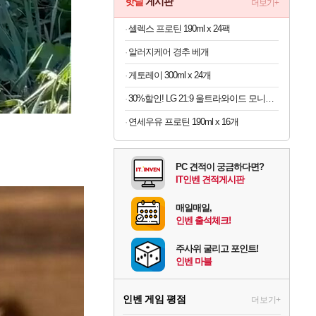
핫딜
게시판
더보기+
셀렉스 프로틴 190ml x 24팩
알러지케어 경추 베개
게토레이 300ml x 24개
30%할인! LG 21:9 울트라와이드 모니터 34인치
연세우유 프로틴 190ml x 16개
PC 견적이 궁금하다면?
IT인벤 견적게시판
매일매일,
인벤 출석체크!
주사위 굴리고 포인트!
인벤 마블
인벤 게임 평점
더보기+