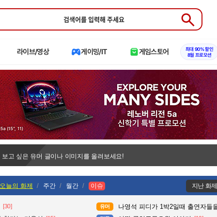
Submit
최대 90% 할인
라이브/영상
게이밍/IT
게임스토어
8월 프로모션
 보고 싶은 유머 글이나 이미지를 올려보세요!
오늘의 화제
주간
월간
이슈
지난 화
[30]
나영석 피디가 1박2일때 출연자들을
유머