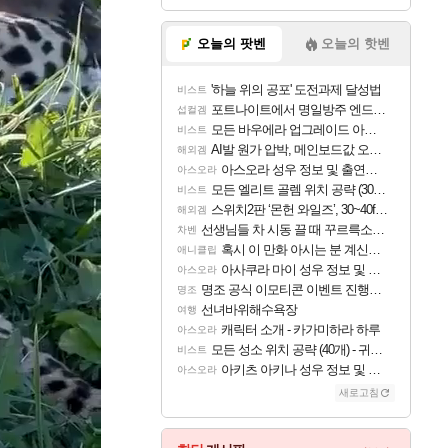
오늘의 팟벤
오늘의 핫벤
'하늘 위의 공포' 도전과제 달성법
비스트
포트나이트에서 명일방주 엔드필드 [펠리카] 판매 예정
섭컬겜
모든 바우에라 업그레이드 아이템 획득 위치 공략 (89개)
비스트
AI발 원가 압박, 메인보드값 오르나
해외겜
아스오라 성우 정보 및 출연작 모음
아스오라
모든 엘리트 골렘 위치 공략 (30개) - 방랑 결투가
비스트
스위치2판 ‘몬헌 와일즈’, 30~40fps 목표 추정
해외겜
선생님들 차 시동 끌 때 꾸르륵소리나는데
차벤
혹시 이 만화 아시는 분 계신가요
애니클립
아사쿠라 마이 성우 정보 및 주요 필모
아스오라
명조 공식 이모티콘 이벤트 진행해봤습니다! 참여부터 추첨까지????
명조
선녀바위해수욕장
여행
캐릭터 소개 - 카가미하라 하루
아스오라
모든 성소 위치 공략 (40개) - 귀환한 영혼 도전과제
비스트
아키츠 아키나 성우 정보 및 주요 필모
아스오라
새로고침