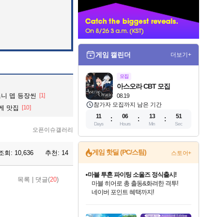
너
게임 캘린더
더보기+
모집
아스오라 CBT 모집
조니 뎁 등장씬
[1]
08.19
참가자 모집까지 남은 기간
케 맛집
[10]
11
06
13
49
Days
Hours
Min
Sec
오픈이슈갤러리
게임 핫딜 (PC/스팀)
조회:
10,636
추천:
14
스토어+
마블 투혼 파이팅 소울즈 정식출시!
목록
|
댓글(
20
)
마블 히어로 총 출동&화려한 격투!
네이버 포인트 혜택까지!
인벤게임즈 8월 특별 할인!
드래곤소드: 어웨이크닝 입점!
문명 7 특별 할인!
귀무자: 검의 길 예약 판매 중!
비스트 오브 리인카네이션 정식 출시!
커세어 코브 출시 기념 할인!
더 렐릭 퍼스트 가디언 정식 출시
베데스다 40주년 기념 할인 중!
캡콤 프렌차이즈 할인 진행 중!
캡콤 일부 상품 상시 할인
스타워즈 은하계 레이서
로블록스 기프트 카드 공식 입점
인기 퍼블리셔 모음!
스팀으로 만나는 드래곤소드!
조선&고려 DLC 출시 예정
10% 할인과
게임프릭 신작 IP
해적'섬'을 발전시키자!
설화x하드코어 액션!
베데스다의 명작들을
몬헌, 바하 등 인기 IP를
몬헌 와일즈 & 드래곤즈 도그마2
인벤게임즈에서 10% 추가 적립
Robux를 가장 안전하고