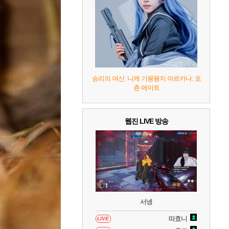
8
헤일로: 캠페인 이볼브드
2
9
캡틴 츠바사 2 월드 파이터즈
10
레고 배트맨: 레거시 오브 더 다크 나이트
승리의 여신: 니케 기묭묭지 아르카나: 포
츈 메이트
웹진 LIVE 방송
서넹
따효니
LIVE