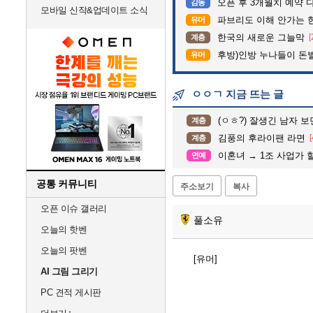
오픈 후 3개월치 예약 
감동
모바일 신작&업데이트 소식
파브리도 이해 안가는 
유머
한국의 새로운 그늘막
[
계층
후방)인방 누나들이 돈벌때
유머
ㅇㅇㄱ 지금 뜨는 글
(ㅇㅎ?) 잘생긴 남자 
계층
김풍의 후라이팬 라면
[
계층
이혼녀 → 1조 사업가 할
연예
공통 커뮤니티
주소보기
복사
오픈 이슈 갤러리
풀소유
오늘의 핫벤
오늘의 팟벤
[유머]
AI 그림 그리기
PC 견적 게시판