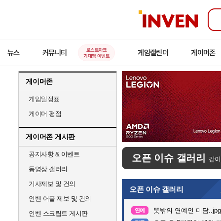
인
벤
로스트아크
뉴스
커뮤니티
게임캘린더
게이머존
기대평 이벤트
게이머존
게임일정표
게이머 평점
게이머존 게시판
공지사항 & 이벤트
오픈 이슈 갤러리
같이
동영상 갤러리
기사제보 및 건의
오픈 이슈 갤러리
인벤 어플 제보 및 건의
뜻밖의 연예인 미담..jpg
연예
인벤 스크립트 게시판