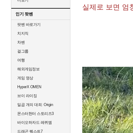
더보기
실제로 보면 엄
인기 팟벤
팟벤 바로가기
치지직
차벤
걸그룹
여행
해외게임정보
게임 영상
HyperX OMEN
브이 라이징
일곱 개의 대죄: Origin
몬스터헌터 스토리즈3
바이오하자드 레퀴엠
드래곤 퀘스트7