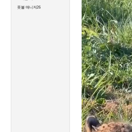
풋볼 매니저26