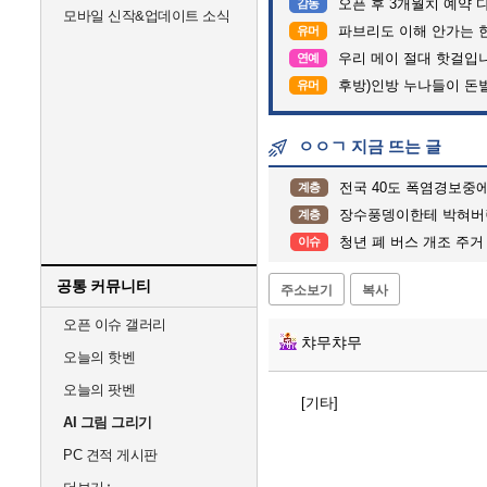
오픈 후 3개월치 예약 
감동
모바일 신작&업데이트 소식
파브리도 이해 안가는 
유머
우리 메이 절대 핫걸입
연예
후방)인방 누나들이 돈벌때
유머
ㅇㅇㄱ 지금 뜨는 글
전국 40도 폭염경보중에
계층
장수풍뎅이한테 박혀버린
계층
청년 폐 버스 개조 주거
이슈
공통 커뮤니티
주소보기
복사
오픈 이슈 갤러리
챠무챠무
오늘의 핫벤
오늘의 팟벤
[기타]
AI 그림 그리기
PC 견적 게시판