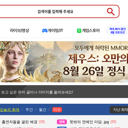
Submit
최대 90% 할인
라이브/영상
게이밍/IT
게임스토어
8월 프로모션
 보고 싶은 유머 글이나 이미지를 올려보세요!
오늘의 화제
주간
월간
이슈
지난 화
때 출연자들을 굴린 배경
[29]
뜻밖의 연예인 미담..jpg
[29]
연예