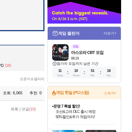
너
게임 캘린더
더보기+
모집
아스오라 CBT 모집
08.19
참가자 모집까지 남은 기간
PD
[18]
11
10
51
15
Days
Hours
Min
Sec
오픈이슈갤러리
문명 7 특별 할인!
게임 핫딜 (PC/스팀)
조회:
6,065
추천:
0
스토어+
조선&고려 DLC 출시 예정
50%할인&추가 적립까지!
마블 투혼 파이팅 소울즈 정식출시!
목록
|
댓글(
10
)
마블 히어로 총 출동&화려한 격투!
네이버 포인트 혜택까지!
인벤게임즈 8월 특별 할인!
드래곤소드: 어웨이크닝 입점!
귀무자: 검의 길 예약 판매 중!
비스트 오브 리인카네이션 정식 출시!
커세어 코브 출시 기념 할인!
더 렐릭 퍼스트 가디언 정식 출시
베데스다 40주년 기념 할인 중!
캡콤 프렌차이즈 할인 진행 중!
캡콤 일부 상품 상시 할인
스타워즈 은하계 레이서
로블록스 기프트 카드 공식 입점
인기 퍼블리셔 모음!
스팀으로 만나는 드래곤소드!
10% 할인과
게임프릭 신작 IP
해적'섬'을 발전시키자!
설화x하드코어 액션!
베데스다의 명작들을
몬헌, 바하 등 인기 IP를
몬헌 와일즈 & 드래곤즈 도그마2
인벤게임즈에서 10% 추가 적립
Robux를 가장 안전하고