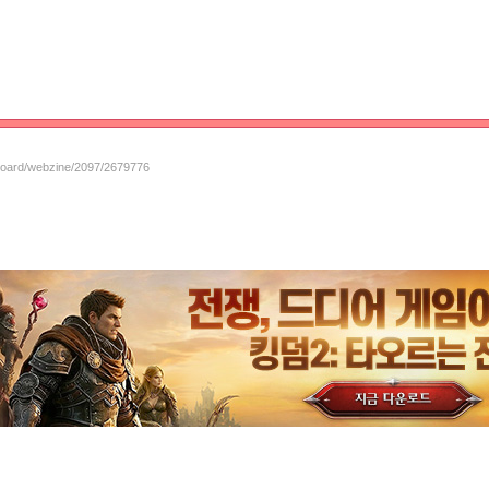
/board/webzine/2097/2679776