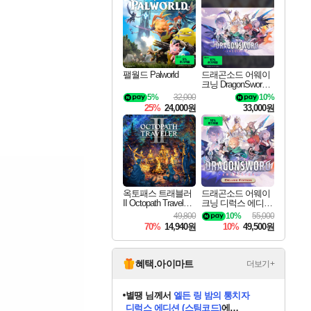
최대 90% 할인가를 만나보세요!
네이버혜택과 함께 만나보세요!
이니&베니 혜택까지!
네이버 혜택가와 함께 예약하세요!
할인&네이버혜택으로 만나보세요!
네이버페이 혜택과 만나보세요!
40주년 프로모션으로 만나보세요!
할인가에 만나보세요!
일부 에디션 상시 할인!
혜택으로 예약 판매 중
편안하게 충전하세요
팰월드 Palworld
드래곤소드 어웨이
크닝 DragonSword A
wakening
5%
32,000
10%
25%
24,000원
33,000원
옥토패스 트래블러
드래곤소드 어웨이
II Octopath Traveler I
크닝 디럭스 에디션
I
DragonSword Awake
49,800
10%
55,000
ning Deluxe Edition
70%
14,940원
10%
49,500원
혜택.아이마트
더보기+
니코
님께서
(본편포함) 데이브 더
다이버 인 더 정글 번들 (스팀코드)
에