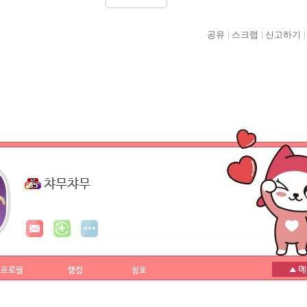
공유
스크랩
신고하기
챠무챠무
프로필
랭킹
칭호