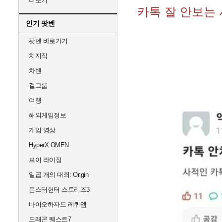
더보기
카톡 잘 안보는
인기 팟벤
팟벤 바로가기
치지직
차벤
걸그룹
여행
해외게임정보
게임 영상
HyperX OMEN
브이 라이징
일곱 개의 대죄: Origin
몬스터헌터 스토리즈3
바이오하자드 레퀴엠
드래곤 퀘스트7