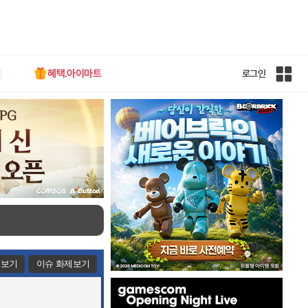
혜택.아이마트
로그인
인
벤
전
체
사
이
트
맵
제보기
이슈 화제보기
인
벤
배