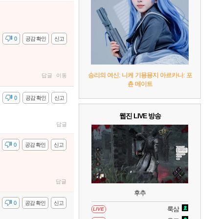
7
리듬 천국 미라클 스타즈
2
8
헤일로: 캠페인 이볼브드
2
감
0
공감 확인
신고
9
캡틴 츠바사 2 월드 파이터즈
승리의 여신: 니케 기묭묭지 아르카나: 포
답글
이동
츈 메이트
10
레고 배트맨: 레거시 오브 더 다크 나이트
감
0
공감 확인
신고
웹진 LIVE 방송
답글
감
0
공감 확인
신고
답글
후추
감
0
공감 확인
신고
룩삼
LIVE