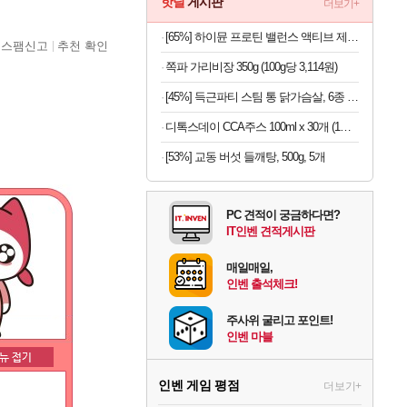
핫딜
게시판
더보기+
[65%] 하이뮨 프로틴 밸런스 액티브 제로, 밀크쉐이크, 250ml, 18개
스팸신고
추천 확인
쪽파 가리비장 350g (100g당 3,114원)
[45%] 득근파티 스팀 통 닭가슴살, 6종 혼합, 100g, 30팩
디톡스데이 CCA주스 100ml x 30개 (1개당 497원)
[53%] 교동 버섯 들깨탕, 500g, 5개
PC 견적이 궁금하다면?
IT인벤 견적게시판
매일매일,
인벤 출석체크!
주사위 굴리고 포인트!
인벤 마블
인벤 게임 평점
더보기+