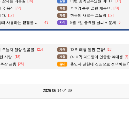
다 찼다는 미용실
[14]
어떤 공익근무요원 이야기
[17]
감동
한국 음식
[32]
ㅇㅎ?) 순수 골반 재능녀.
[23]
계층
니다.
[12]
한국의 새로운 그늘막
[19]
계층
 사용하는 밑캠을 알아보자
[43]
8월 7일 금요일 날씨 + 운세
[6]
지식
 오늘자 밀양 얼음골.
[25]
13호 태풍 돌핀 근황!
[15]
계층
 사람.
[18]
(ㅇㅎ?) 겨드랑이 인증한 여대생
[8]
계층
 주장 근황
[26]
출연자 딸한테 진심으로 정색하는 
유머
2026-06-14 04:39