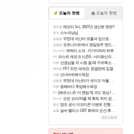
오늘의 팟벤
오늘의 핫벤
메모리 3사, 2027년 생산분 완판?
해외겜
스누피냥님
명조
무한대 아난타 유출과 앞으로의 예상 (루머)
섭컬겜
포트나이트에서 명일방주 엔드필드 [펠리카] 판매 예정
섭컬겜
캐릭터 소개 - 카가미하라 하루
아스오라
라스트 에포크 시즌5 - 서리화신의 분노 티저
PV
선생님들 차 시동 끌 때 꾸르륵소리나는데
차벤
FF7 외전 세계관, 완결편에 집결
해외겜
선녀바위해수욕장
여행
무한대 아난타가 넷이즈 어플 달력에 일정 등록
섭컬겜
동해바다 추암해수욕장
여행
[페르소나5: 더 팬텀 X] 괴도 영상 l 타카마키 안·댄싱 스타
PV
모든 요리/작물 책 획득 위치 공략 (36개) - 미식가 도전과제
비스트
명조 공식 이모티콘 이벤트 진행해봤습니다! 참여부터 추첨까지????
명조
실버 팰리스 CBT 화제의 순간·후기 모음
실팰
새로고침