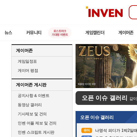
인
벤
로스트아크
뉴스
커뮤니티
게임캘린더
게이머존
기대평 이벤트
게이머존
게임일정표
게이머 평점
게이머존 게시판
공지사항 & 이벤트
오픈 이슈 갤러리
같이
동영상 갤러리
기사제보 및 건의
오픈 이슈 갤러리
인벤 어플 제보 및 건의
나영석 피디가 1박2일
유머
인벤 스크립트 게시판