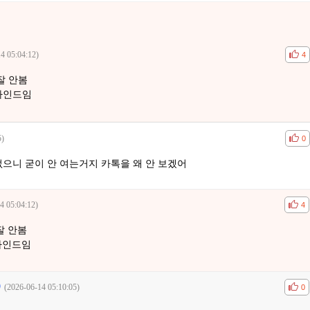
4 05:04:12)
공감
비공
4
잘 안봄
마인드임
5)
공감
비공
0
으니 굳이 안 여는거지 카톡을 왜 안 보겠어
4 05:04:12)
공감
비공
4
잘 안봄
마인드임
(2026-06-14 05:10:05)
공감
비공
0