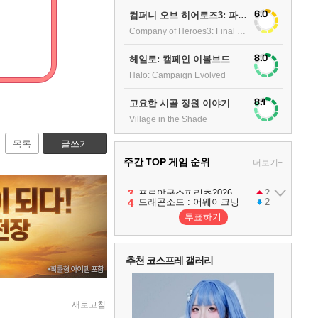
6.0
컴퍼니 오브 히어로즈3: 파이널 스탠드
Company of Heroes3: Final stand
8.0
헤일로: 캠페인 이볼브드
Halo: Campaign Evolved
8.1
고요한 시골 정원 이야기
Village in the Shade
목록
글쓰기
주간 TOP 게임 순위
더보기+
1
2
3
4
팰월드
프로야구스피리츠2026
드래곤소드 : 어웨이크닝
어쌔신 크리드: 블랙 플래그 리싱크드
1
2
2
투표하기
5
블라인드 삼국
1
추천 코스프레 갤러리
6
그랑블루 판타지 리링크 - 엔드리스 라그나로크
1
새로고침