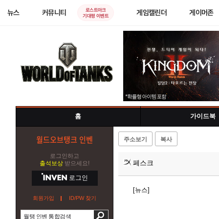
로스트아크
뉴스
커뮤니티
게임캘린더
게이머존
기대평 이벤트
홈
가이드북
월드오브탱크 인벤
주소보기
복사
로그인하고
페스크
출석보상
받으세요!
로그인
[뉴스]
회원가입
ID/PW 찾기