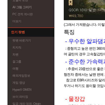
오늘의 팟벤
AI 그림 그리기
PC 견적 게시판
더보기
(그래서 가져왔습니다. 이렇
특징
인기 팟벤
- 우수한 알파댐
팟벤 바로가기
치지직
: 중형치고 높은 편인 36
며 골탄의 경우 고속철갑탄이
차벤
- 준수한 가속력
걸그룹
여행
: 추중비 23중반으로 좋은
형전차 중에서는 날랜 편에
해외게임정보
참고로 EBR시리즈와 달리 
게임 영상
두거나 하기도 용이할 것입
HyperX OMEN
브이 라이징
- 물장갑
일곱 개의 대죄: Origin