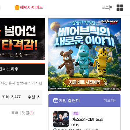
혜택.아이마트
로그인
인
벤
전
체
사
이
트
맵
팁과 노하우
시간 유저 정보/뉴스 게시판
조회:
3,477
추천:
3
게임 캘린더
더보기+
목록
|
댓글(
2
)
모집
아스오라 CBT 모집
08.19