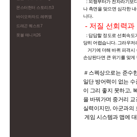
: 외형부터가 전차라기보다 
몬스터헌터 스토리즈3
나 측면을 맞으면 심각한 내
니다.
바이오하자드 레퀴엠
- 저질 선회력과
드래곤 퀘스트7
풋볼 매니저26
: 답답할 정도로 선회속도가
당히 어렵습니다. 그라우저라
거기에 더해 바퀴 피격시 
손상된다면 큰 위기를 맞게 
# 스펙상으로는 준수한
일단 방어력이 없는 수
이 그리 좋지 못하고,
을 바꿔가며 중거리 교
실력이지만, 아군과의 
게임 시스템과 맵에 대