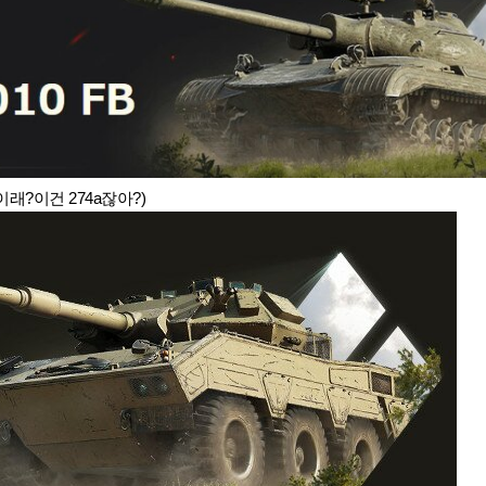
이래?이건 274a잖아?)