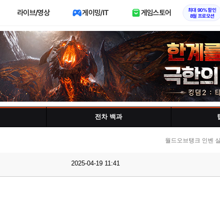
최대 90% 할인
라이브/영상
게이밍/IT
게임스토어
8월 프로모션
전차 백과
월드오브탱크 인벤 실
2025-04-19 11:41