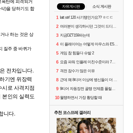
 고폭탄에 피격되거
자유게시판
소식 게시판
삭)을 당하기도 합
1
latt strf 120 사기탱인가요?? ㅎㄷㄷ
2
여러분이 생각하시던 그것이 드디어 나타났습니다
거나 하는 것은 상
3
지금DZT159파는데
4
이 플레이어는 어떻게 마우스와 E5를 보유할수 있나요...?
 질주 중 바퀴가
5
게임 참 힘들다 슈발 2
6
요즘 파워 인플레 미친수준이라 7티어로 9탑방 걸리면
은 전차입니다.
7
격전 잠수가 많은 이유
 하기엔 위장력
8
근데 왜 8티어 이상에 병신들이 더 많은거같죠?
 수시로 사격지점
9
9티어 자동장전 골탱 언제쯤 풀릴까요?
니 본인의 실력도
10
월탱하면서 가장 황당할 때
추천 코스프레 갤러리
합니다.