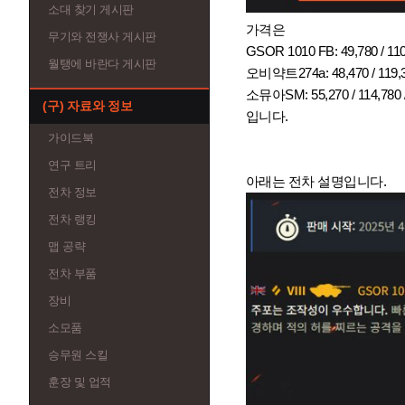
소대 찾기 게시판
가격은
무기와 전쟁사 게시판
GSOR 1010 FB: 49,780 / 110
월탱에 바란다 게시판
오비약트274a: 48,470 / 119,3
소뮤아SM: 55,270 / 114,780 /
(구) 자료와 정보
입니다.
가이드북
연구 트리
아래는 전차 설명입니다.
전차 정보
전차 랭킹
맵 공략
전차 부품
장비
소모품
승무원 스킬
훈장 및 업적