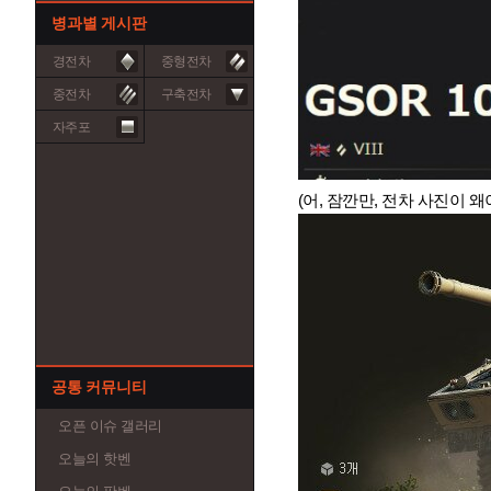
병과별 게시판
경전차
중형전차
중전차
구축전차
자주포
(어, 잠깐만, 전차 사진이 왜
공통 커뮤니티
오픈 이슈 갤러리
오늘의 핫벤