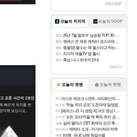
새로고침
오늘의 치지직
오늘의 SOOP
26년 7월 팔로우 상승량 TOP 30 - 월간 치지직
잡담
젠레스 존 제로 캐릭터 코스프레한 꽁주
짤방
풍월량) 물소는 왜 물소라고 하는거야? 아! 그만 ㅋㅋ
클립
치지직 애플TV 앱 출시
정보
룩삼 니니 초대석 안내
정보
더보기+
오늘의 팟벤
오늘의 핫벤
라스트 에포크 시즌5 - 서리화신의 분노 티저
PV
'하늘 위의 공포' 도전과제 달성법
비스트
[페르소나5: 더 팬텀 X] 괴도 영상 l 타카마키 안·댄싱 스타
PV
모든 요리/작물 책 획득 위치 공략 (36개) - 미식가 도전과제
비스트
실버 팰리스 CBT 화제의 순간·후기 모음
실팰
캐릭터 소개 - 카가미하라 하루
아스오라
[여행_국내] 남해 독일마을
여행