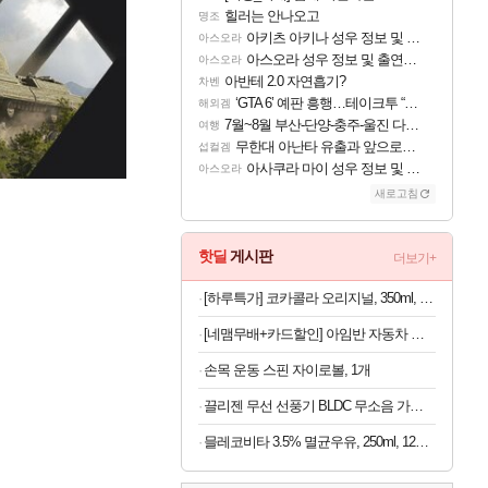
힐러는 안나오고
명조
아키츠 아키나 성우 정보 및 주요 필모
아스오라
아스오라 성우 정보 및 출연작 모음
아스오라
아반테 2.0 자연흡기?
차벤
‘GTA 6’ 예판 흥행…테이크투 “내부 예상 크게 넘어”
해외겜
7월~8월 부산-단양-충주-울진 다녀왔어요~
여행
무한대 아난타 유출과 앞으로의 예상 (루머)
섭컬겜
아사쿠라 마이 성우 정보 및 주요 필모
아스오라
새로고침
핫딜
게시판
더보기+
[하루특가] 코카콜라 오리지널, 350ml, 24개
[네맴무배+카드할인] 아임반 자동차 리본 허리쿠션 3세대 차량용 등받이 시트 요추 등쿠션
손목 운동 스핀 자이로볼, 1개
끌리젠 무선 선풍기 BLDC 무소음 가정용 스탠드형
믈레코비타 3.5% 멸균우유, 250ml, 12개, 1개