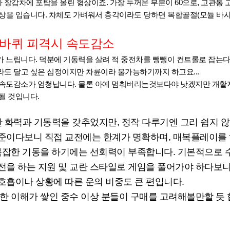
장갑차에 포탑을 올린 형상이죠. 가장 두꺼운 부분이 60으로, 고관통
상을 입습니다. 차체도 가벼워서 충각이라도 당하면 복합골절(모듈 바사
 바퀴 피격시 속도감소
 느립니다. 덕분에 기동력을 살려 적 중전차를 뺑뺑이 컨트롤로 잡는다
도 달고 싶은 심정이지만 차륜이라 불가능하기까지 하고요...
속도감소가 엄청납니다. 물론 아예 멈춰버리는것보다야 낫겠지만 개활지
될 것입니다.
 화력과 기동력을 갖추었지만, 정작 다루기엔 그리 쉽지 않
준이다보니 직접 교전에는 한계가 명확하며, 매복플레이를
 복잡한 기동을 하기에는 선회력이 부족합니다. 기본적으로
전을 하는 지원 및 교란 스타일로 게임을 풀어가야 하다보
호흡이나 상황에 따른 운의 비중도 큰 편입니다.
한 이해가 쌓인 중수 이상 분들이 구매를 고려해볼만할 듯 