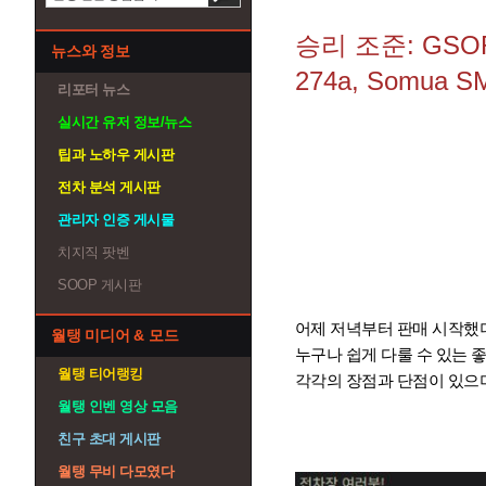
승리 조준: GSOR 
뉴스와 정보
274a, Somua S
리포터 뉴스
실시간 유저 정보/뉴스
팁과 노하우 게시판
전차 분석 게시판
관리자 인증 게시물
치지직 팟벤
SOOP 게시판
어제 저녁부터 판매 시작했
월탱 미디어 & 모드
누구나 쉽게 다룰 수 있는 
월탱 티어랭킹
각각의 장점과 단점이 있으며
월탱 인벤 영상 모음
친구 초대 게시판
월탱 무비 다모였다