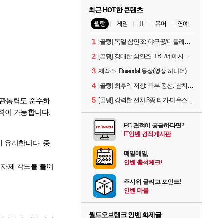
최근 HOT한 콘텐츠
월탱
게임
IT
유머
연예
1
[골탱] 독일 삼인조: 야구공/미틀레러/예거
2
[골탱] 강대한 삼인조: TBT/네메시스/LT-432
3
제작소: Durendal 등장(영상 하나더)
4
[골탱] 최후의 저항: 북부 전선. 참치캔 등
5
. 관통력도 준수하
[골탱] 강력한 전차 3종:티거-마우스/콘트라딕셔스/스트릿식사
격이 가능합니다.
PC 견적이 궁금하다면?
IT인벤 견적게시판
에 유리합니다. 중
매일매일,
인벤 출석체크!
 차체 각도를 틀어
주사위 굴리고 포인트!
인벤 마블
월드오브탱크 인벤 화제글