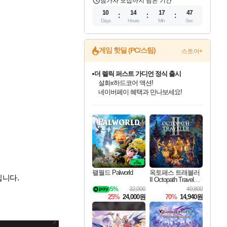
참가자 모집까지 남은 기간
10
14
17
46
Days
Hours
Min
Sec
게임 핫딜 (PC/스팀)
스토어+
더 렐릭 퍼스트 가디언 정식 출시
설화x하드코어 액션!
네이버페이 혜택과 만나보세요!
인벤게임즈 8월 특별 할인!
드래곤소드: 어웨이크닝 입점!
문명 7 특별 할인!
마블 투혼 파이팅 소울즈 정식출시!
귀무자: 검의 길 예약 판매 중!
비스트 오브 리인카네이션 정식 출시!
커세어 코브 출시 기념 할인!
베데스다 40주년 기념 할인 중!
캡콤 프렌차이즈 할인 진행 중!
캡콤 일부 상품 상시 할인
스타워즈 은하계 레이서
로블록스 기프트 카드 공식 입점
인기 퍼블리셔 모음!
스팀으로 만나는 드래곤소드!
조선&고려 DLC 출시 예정
마블 히어로 총 출동&화려한 격투!
10% 할인과
게임프릭 신작 IP
해적'섬'을 발전시키자!
베데스다의 명작들을
몬헌, 바하 등 인기 IP를
몬헌 와일즈 & 드래곤즈 도그마2
인벤게임즈에서 10% 추가 적립
Robux를 가장 안전하고
최대 90% 할인가를 만나보세요!
네이버혜택과 함께 만나보세요!
50%할인&추가 적립까지!
네이버 포인트 혜택까지!
이니&베니 혜택까지!
네이버 혜택가와 함께 예약하세요!
할인&네이버혜택으로 만나보세요!
40주년 프로모션으로 만나보세요!
할인가에 만나보세요!
일부 에디션 상시 할인!
혜택으로 예약 판매 중
편안하게 충전하세요
팰월드 Palworld
옥토패스 트래블러
입니다.
II Octopath Traveler I
I
5%
32,000
49,800
25%
24,000원
70%
14,940원