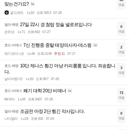
43
맞는건가요?
댓글
골드래빗
Lv.30
조회 5053
07-28
27일 22시 경 첨탑 정술 넬로르입니다
얼라-해명
0
댓글
은위성
Lv.71
조회 882
07-27
7신 진행중 중탈 태양의사자-데스윙
호드-비매너
2
댓글
애기코미니코
Lv.49
조회 2149
추천 11
07-27
10단 제나스 튕긴 야냥 카피룸룸 입니다. 죄송합니
호드-해명
3
다.
댓글
날아라짱가2
Lv.20
조회 967
07-26
쐐기 대학 20단 비매너
호드-비매너
73
댓글
Mr닥터
Lv.34
조회 6407
07-26
조금전 마정 2단 튕긴 악사입니다.
얼라-해명
0
댓글
나다멀라
Lv.19
조회 632
07-26