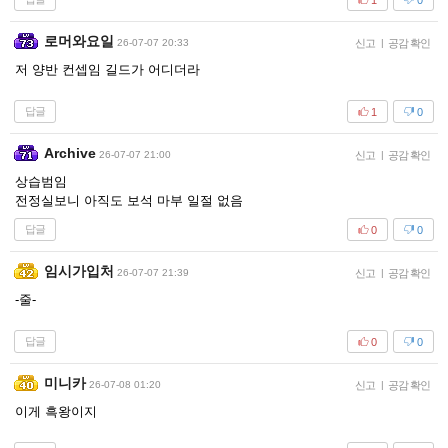
로머와요일
26-07-07 20:33
신고
|
공감 확인
저 양반 컨셉임 길드가 어디더라
답글
1
0
Archive
26-07-07 21:00
신고
|
공감 확인
상습범임
전정실보니 아직도 보석 마부 일절 없음
답글
0
0
임시가입처
26-07-07 21:39
신고
|
공감 확인
-줄-
답글
0
0
미니카
26-07-08 01:20
신고
|
공감 확인
이게 흑왕이지