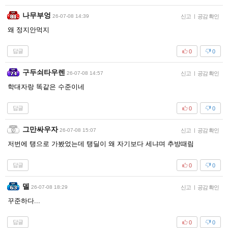
나무부엉
26-07-08 14:39
신고
|
공감 확인
왜 정지안먹지
답글
0
0
구두쇠타우렌
26-07-08 14:57
신고
|
공감 확인
학대자랑 똑같은 수준이네
답글
0
0
그만싸우자
26-07-08 15:07
신고
|
공감 확인
저번에 탱으로 가봤었는데 탱딜이 왜 자기보다 세냐며 추방때림
답글
0
0
델
26-07-08 18:29
신고
|
공감 확인
꾸준하다...
답글
0
0