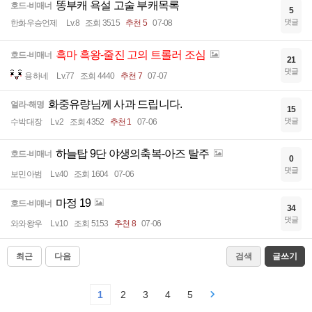
똥부캐 욕설 고술 부캐목록
호드-비매너
5
댓글
한화우승언제
Lv.8
조회 3515
추천 5
07-08
흑마 흑왕-줄진 고의 트롤러 조심
호드-비매너
21
댓글
용하네
Lv.77
조회 4440
추천 7
07-07
화중유량님께 사과 드립니다.
얼라-해명
15
댓글
수박대장
Lv.2
조회 4352
추천 1
07-06
하늘탑 9단 야생의축복-아즈 탈주
호드-비매너
0
댓글
보민아범
Lv.40
조회 1604
07-06
마정 19
호드-비매너
34
댓글
와와왕우
Lv.10
조회 5153
추천 8
07-06
최근
다음
검색
글쓰기
1
2
3
4
5