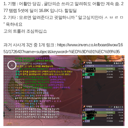
1. 기행 : 어활만 당김 , 굴단의손 쓰라고 알려줘도 어활만 계속 씀. 2
77 템렙 5셋에 딜이 16.8K 입니다. 힐밑딜
2. 기타 : 모르면 알려준다고 귓말하니까 " 알고싶지안아 ㅅ ㅂ ㄹ ㅁ
" 욕하네요
고의 트롤러 조심하십쇼
과거 사사게 3건 중 1개 링크 : https://www.inven.co.kr/board/wow/16
51/172643?name=subject&keyword=%ED%9D%91%EC%99%95