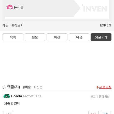
용하네
메뉴
인장보기
EXP 2%
목록
본문
이전
다음
댓글쓰기
댓글
(21)
등록순
|
최신순
새로고침
Lorela
26-07-07 19:21
신고
|
공감 확인
상습범인데
답글
1
0