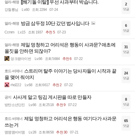
[[쐐기돌 이탈]] 우선 사과부터 박습니다.
얼라-해명
2
댓글
강철룡님
Lv.60
조회 2294
07-24
방금 삼두정 10단 갔던 법사입니다
얼라-해명
6
댓글
Ccmm
Lv.15
조회 1937
추천 5
07-23
제일 멍청하고 어리석은 행동이 사과문? 애초에
얼라-해명
31
올짓을 안하면 되잖아?
댓글
덩크왕아이번
Lv.66
조회 5684
추천 6
07-22
스트리머 탈주 이야기는 당사자들이 시작과 끝
호드-비매너
24
을 맺어 줘야지
댓글
rhd222
Lv.68
조회 6617
추천 2
07-22
사사게 말고 팅김 게시판을 따로 만들자
공지
8
댓글
방탄소년단진
Lv.66
조회 2518
추천 9
07-22
제일 멍청하고 어리석은 행동 여기다가 사과문
호드-비매너
65
쓰는거
댓글
맴맴맴비비맴
Lv.28
조회 8658
추천 30
07-21