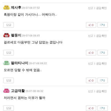
제사후
26-07-08 07:52
신고
|
공감 확인
흑왕이랑 같이 가시다니... 어쩌다가..
답글
0
0
펠둥이
26-07-08 08:45
신고
|
공감 확인
걸르세요 다음부턴 그냥 답없는 갮입니다
답글
0
0
팔라티나이
26-07-08 09:22
신고
|
공감 확인
모르면 당할 수 밖에 없음..
답글
0
0
고급재활
26-07-08 09:32
신고
|
공감 확인
저러면서 겜하는 이유가 뭘까
답글
0
0