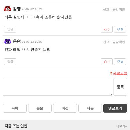
참땡
26-07-12 16:28
신고
|
공감 확인
비추 실명제ㅋㅋㅋ흑마 조용히 왔다간듯
답글
0
0
용왕
26-07-13 10:57
신고
|
공감 확인
진짜 레알 ㅂㅅ 인증된 놈임
답글
0
0
새로고침
등록
목록
본문
이전
다음
댓글보기
지금 뜨는 인벤
더보기+