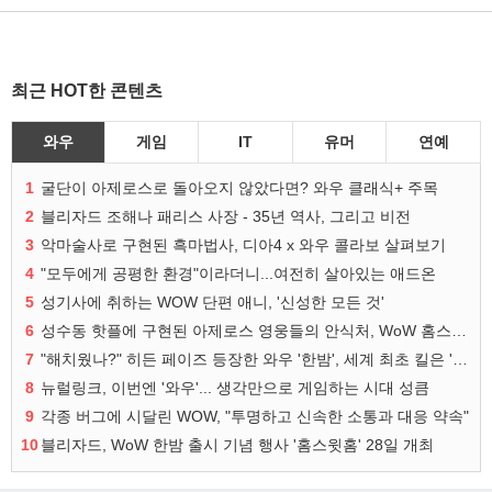
최근 HOT한 콘텐츠
와우
게임
IT
유머
연예
1
굴단이 아제로스로 돌아오지 않았다면? 와우 클래식+ 주목
2
블리자드 조해나 패리스 사장 - 35년 역사, 그리고 비전
3
악마술사로 구현된 흑마법사, 디아4 x 와우 콜라보 살펴보기
4
"모두에게 공평한 환경"이라더니...여전히 살아있는 애드온
5
성기사에 취하는 WOW 단편 애니, '신성한 모든 것'
6
성수동 핫플에 구현된 아제로스 영웅들의 안식처, WoW 홈스윗홈
7
"해치웠나?" 히든 페이즈 등장한 와우 '한밤', 세계 최초 킬은 '팀 리퀴드'
8
뉴럴링크, 이번엔 '와우'... 생각만으로 게임하는 시대 성큼
9
각종 버그에 시달린 WOW, "투명하고 신속한 소통과 대응 약속"
10
블리자드, WoW 한밤 출시 기념 행사 '홈스윗홈' 28일 개최