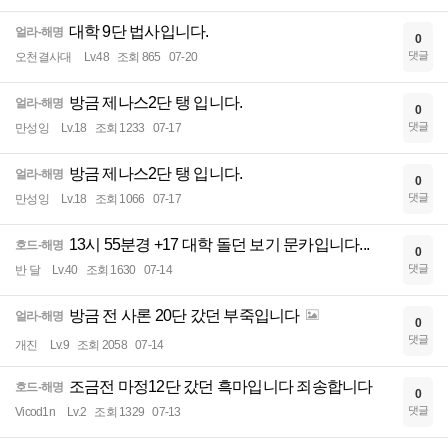
대학 9단 법사입니다.
얼라-해명
0
댓글
오천결사대
Lv.48
조회 865
07-20
방금 제나스2단 탱 입니다.
얼라-해명
0
댓글
만성잉
Lv.18
조회 1233
07-17
방금 제나스2단 탱 입니다.
얼라-해명
0
댓글
만성잉
Lv.18
조회 1066
07-17
13시 55분경 +17 대학 돌던 보기 문카입니다...
호드-해명
0
댓글
반 달
Lv.40
조회 1630
07-14
방금 전 사론 20단 갔던 부죽입니다
얼라-해명
0
댓글
개진
Lv.9
조회 2058
07-14
조금전 마정12단 갔던 흑마입니다 죄송합니다
호드-해명
0
댓글
Vicod1n
Lv.2
조회 1329
07-13