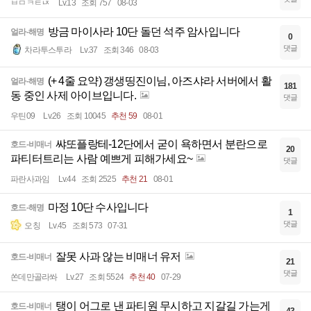
ㅂㅁㅋㅌㄵ
Lv.13
조회 757
08-03
방금 마이사라 10단 돌던 석주 암사입니다
얼라-해명
0
댓글
차라투스투라
Lv.37
조회 346
08-03
(+ 4줄 요약) 갱생띵진이님, 아즈샤라 서버에서 활
얼라-해명
181
동 중인 사제 아이브입니다.
댓글
우틴09
Lv.26
조회 10045
추천 59
08-01
쌰또플랑테-12단에서 굳이 욕하면서 분란으로
호드-비매너
20
파티터트리는 사람 예쁘게 피해가세요~
댓글
파란사과임
Lv.44
조회 2525
추천 21
08-01
마정 10단 수사입니다
호드-해명
1
댓글
오칭
Lv.45
조회 573
07-31
잘못 사과 않는 비매너 유저
호드-비매너
21
댓글
쏜데만골라쏴
Lv.27
조회 5524
추천 40
07-29
탱이 어그로 낸 파티원 무시하고 지갈길 가는게
호드-비매너