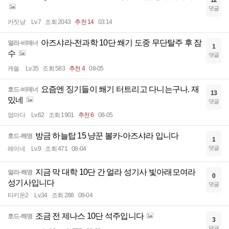
12
댓글
카짓냥
Lv.7
조회 2043
추천 14
03:14
아즈샤라-전과학 10단 쐐기 도중 무단탈주 후 잠
얼라-비매너
1
수
댓글
캐쓸
Lv.35
조회 583
추천 4
08-05
요즘엔 징기들이 쐐기 터트리고 다니는구나. 재
호드-비매너
13
밌네
댓글
엄마다
Lv.62
조회 1901
추천 6
08-05
방금 하늘탑 15 냥꾼 볼카-아즈샤라 입니다
호드-해명
1
댓글
레이네
Lv.9
조회 471
08-04
지금 막 대학 10단 간 얼라 성기사 빛아래모여라
얼라-해명
0
성기사입니다
댓글
타키온2
Lv.34
조회 288
08-04
조금 전 제나스 10단 석주입니다
호드-해명
3
댓글