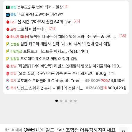
[1]
봉누도2 두 번째 티저 - 일상
클립
마크 RPG 고민하는 이경민?
클립
[75]
올 시즌 구마유시 솔킬 64회..jpg
LoL
[74]
크로체 따왔습니다
로아
[35]
똘끼형 다 좋은데 해외작업장 도와주는 짓은 좀 아니지않냐?
리니지 클래식
섬란 카구라 개발사 신작 [시노비 넥서스] 연내 출시 예정
섭컬겜
프롤로그 테스트를 마치고.. (feat. 리아)
리밋제로
프로젝트 RX 도쿄 게임쇼 참가 결정
섭컬겜
[타임딜] [네이버단독] 리벤스 엔데일리 엠보싱 아기물티슈 100매, 10개
핫딜
[오늘 끝딜] 주왕산가든 명품 한돈 수제 돼지갈비 800g, 1개
핫딜
옥토패스 트래블러 II Octopath Traveler II
49,800원
70%
14,940원
특가
닌텐도 스위치 2 본체 + 젤다의 전설 티어스 오브 더 킹덤 닌텐도 스위치 2 에디션 + 젤다의 전설 브레스 오브 더 와일드 닌텐도 스위치 2 에디션 번들
817,600원
1%
809,420원
특가
QWER DF 길드 PVP 조합전 어뷰징하지마세요
호드-비매너