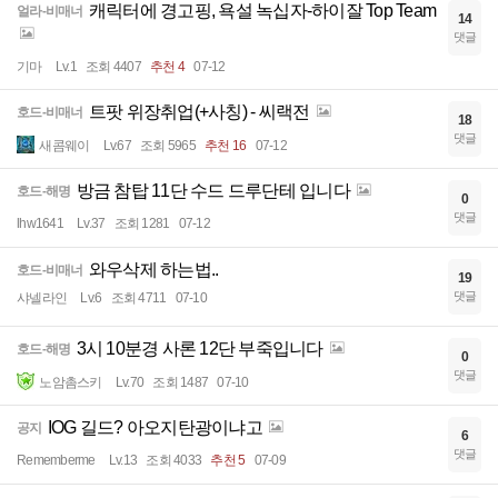
캐릭터에 경고핑, 욕설 녹십자-하이잘 Top Team
얼라-비매너
14
댓글
기마
Lv.1
조회 4407
추천 4
07-12
트팟 위장취업(+사칭) - 씨랙전
호드-비매너
18
댓글
새콤웨이
Lv.67
조회 5965
추천 16
07-12
방금 참탑 11단 수드 드루단테 입니다
호드-해명
0
댓글
lhw1641
Lv.37
조회 1281
07-12
와우삭제 하는법..
호드-비매너
19
댓글
샤넬라인
Lv.6
조회 4711
07-10
3시 10분경 사론 12단 부죽입니다
호드-해명
0
댓글
노암촘스키
Lv.70
조회 1487
07-10
IOG 길드? 아오지탄광이냐고
공지
6
댓글
Rememberme
Lv.13
조회 4033
추천 5
07-09