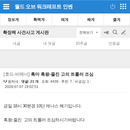
월드 오브 워크래프트
인벤
정보게
확팩게
레게
쐐게
클게
확장팩 사건사고 게시판
전체보기
공
검
글
지
색
내글
내 댓글
10추글
인증글
on/off
쓰
기
[호드-비매너]
흑마 흑왕-줄진 고의 트롤러 조심
용하네
댓글: 21 개
조회:
4439
추천:
7
비공감:
1
2026-07-07 19:02:51
금일 18시 30분경 10단 제나스 쐐기입니다.
흑왕-줄진 고의 트롤러 조심하시기바랍니다