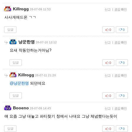
Killrogg
26-07-09 11:53
신고
|
공감 확인
사사게애드온 ㄱㄱ
답글
0
0
냥꾼한명
26-07-10 12:12
신고
|
공감 확인
요새 작동안하는거아님?
답글
0
0
Killrogg
26-07-11 21:20
신고
|
공감 확인
@냥꾼한명
되던데요
답글
0
0
Booeno
26-07-09 14:45
신고
|
공감 확인
얘 요즘 그냥 대놓고 파티찾기 창에서 나대요 그냥 체념했다는듯이
답글
0
0