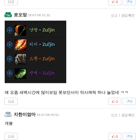
답글
0
0
로오망
26-07-08 01:32
신고
|
공감 확인
얘 요즘 새벽시간에 많이보임 못보던사이 악사캐릭 하나 늘었네 ㅋㅋ
답글
2
0
지한이엄마
26-07-08 05:51
신고
|
공감 확인
개븅
답글
0
0