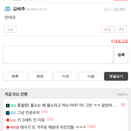
김배추
26-06-02 13:11
신고
|
공감 확인
안대요
답글
0
0
새로고침
등록
목록
본문
이전
다음
댓글보기
지금 뜨는 인벤
더보기+
[8]
풍월량) 물소는 왜 물소라고 하는거야? 아! 그만 ㅋㅋ 알았어 ㅋㅋ
클립
[10]
그냥 안녕수야
클립
[33]
t1 3세트 진 이유
LoL
[190]
태극기 또 거꾸로 해놨네 미친것들 ㅋㅋㅋ
메이플