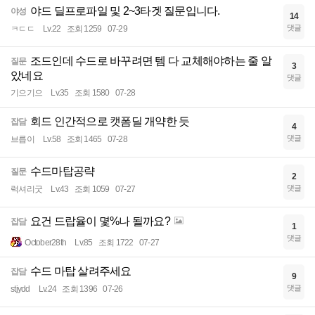
야드 딜프로파일 및 2~3타겟 질문입니다.
야성
14
댓글
ㅋㄷㄷ
Lv.22
조회 1259
07-29
조드인데 수드로 바꾸려면 템 다 교체해야하는 줄 알
질문
3
았네요
댓글
기으기으
Lv.35
조회 1580
07-28
회드 인간적으로 캣폼딜 개약한 듯
잡담
4
댓글
브릅이
Lv.58
조회 1465
07-28
수드마탑공략
질문
2
댓글
럭셔리굿
Lv.43
조회 1059
07-27
요건 드랍율이 몇%나 될까요?
잡담
1
댓글
October28th
Lv.85
조회 1722
07-27
수드 마탑 살려주세요
잡담
9
댓글
stjydd
Lv.24
조회 1396
07-26