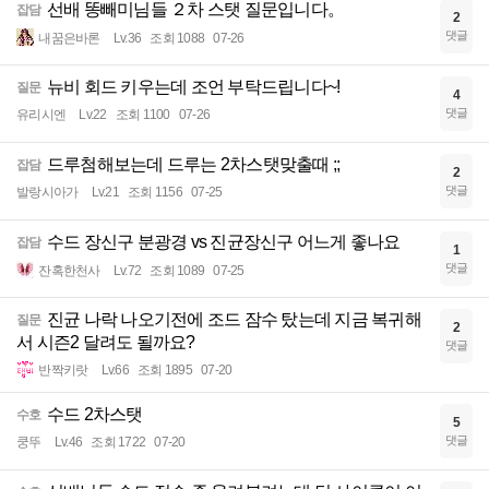
선배 똥빼미님들 ２차 스탯 질문입니다。
잡담
2
댓글
내꿈은바론
Lv.36
조회 1088
07-26
뉴비 회드 키우는데 조언 부탁드립니다~!
질문
4
댓글
유리시엔
Lv.22
조회 1100
07-26
드루첨해보는데 드루는 2차스탯맞출때 ;;
잡담
2
댓글
발랑시아가
Lv.21
조회 1156
07-25
수드 장신구 분광경 vs 진균장신구 어느게 좋나요
잡담
1
댓글
잔혹한천사
Lv.72
조회 1089
07-25
진균 나락 나오기전에 조드 잠수 탔는데 지금 복귀해
질문
2
서 시즌2 달려도 될까요?
댓글
반짝키랏
Lv.66
조회 1895
07-20
수드 2차스탯
수호
5
댓글
쿵뚜
Lv.46
조회 1722
07-20