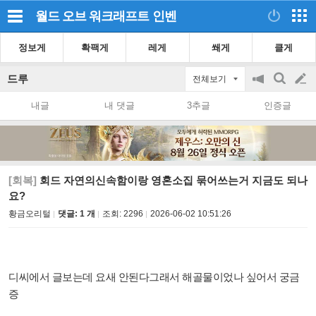
월드 오브 워크래프트
인벤
정보게
확팩게
레게
쐐게
클게
드루
전체보기
공
검
글
지
색
내글
내 댓글
3추글
인증글
on/off
쓰
기
[회복]
회드 자연의신속함이랑 영혼소집 묶어쓰는거 지금도 되나
요?
황금오리털
댓글: 1 개
조회:
2296
2026-06-02 10:51:26
디씨에서 글보는데 요새 안된다그래서 해골물이었나 싶어서 궁금
증