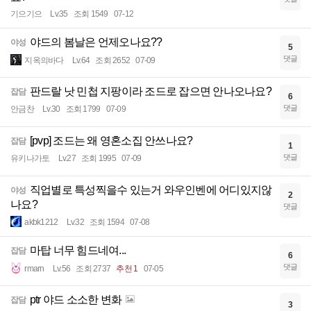
기으기으
Lv.35
조회 1549
07-12
야드의 봄날은 언제오나요??
야성
5
댓글
지옥의바다
Lv.64
조회 2652
07-09
판드랄 낫 민첩 지팡이라 조드로 잡으면 안나오나요?
잡담
6
댓글
안금찬
Lv.30
조회 1799
07-09
[pvp] 조드는 왜 영혼소집 안쓰나요?
잡담
1
댓글
유키나가토
Lv.27
조회 1995
07-09
직업별로 특성찍을수 있는거 와우인벤에 어디있지않
야성
2
나요?
댓글
akbk1212
Lv.32
조회 1594
07-08
마탑 너무 힘드네여...
잡담
6
댓글
rmarn
Lv.56
조회 2737
추천 1
07-05
ptr 야드 소소한 변화
잡담
3