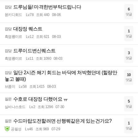
드루님들! 마격한번부탁드립니다
잡담
6
댓글
몽키디회드
Lv.78
조회 440
08-06
대장정 퀘스트
잡담
1
댓글
흑염룡미르
Lv.12
조회 621
08-03
드루이드변신퀘스트
잡담
3
댓글
흑염룡미르
Lv.11
조회 1090
08-03
일단 2시즌 쐐기 회드는 바닥에 처박혔던데 (힐량만
잡담
10
놓고 볼때)
댓글
브릅이
Lv.58
조회 1415
08-03
수호로 대장정 다했어요 ㅠ
질문
5
댓글
실바나스호드
Lv.2
조회 1296
07-30
수드마탑도전할려면 선행퀘같은게 있는건가요?
질문
1
댓글
공필성
Lv.46
조회 969
07-29