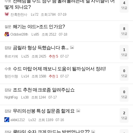
선배님들 수드 점수 좀 올려볼려는데 딜 사이클이 어
수호
4
떻게 되나요?
댓글
잔혹한천사
Lv.72
조회 1784
07-19
쐐기는 야드>조드 인가요?
질문
8
댓글
October28th
Lv.85
조회 2512
07-18
곰릴라 형상 득했습니다 휴...
잡담
1
댓글
튜르키예
Lv.25
조회 2425
추천 5
07-17
수드 마탑 어제 깨보니 도움이 될까싶어서 정리!
수호
0
댓글
형진이형
Lv.14
조회 1588
추천 1
07-17
조드 추천 매크로좀 알려주십쇼
잡담
0
댓글
NightFog
Lv.38
조회 1244
07-17
무리의선봉 특성 질문좀 할게요
잡담
2
댓글
akbk1212
Lv.32
조회 1189
07-16
쿨타임 숫자 크게 만드는 방법없나요??
잡담