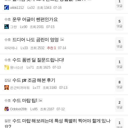
1
댓글
akbk1212
Lv.32
조회 1343
07-16
운무 어글이 쎈편인가요
수호
5
댓글
그란
Lv.90
조회 2031
07-15
드디어 나도 곰린이 엉엉
수호
5
댓글
파닥애나
Lv.33
조회 2532
추천 1
07-14
수드 폼변 딜 질문드립니다!
수호
1
댓글
원나소년
Lv.71
조회 1625
07-13
수드 ptr 조금 해본 후기
잡담
8
댓글
은근히귀여워
Lv.77
조회 3180
07-13
수드 마탑 팁!
수호
2
댓글
October28th
Lv.85
조회 2167
07-12
수드 마탑 해보려는데 특성 특별히 찍어야 할게 있나
질문
1
요?
댓글