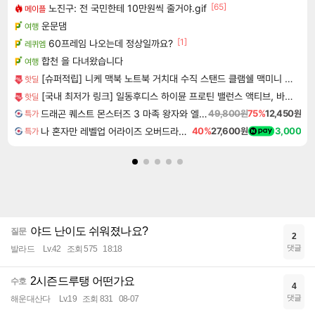
[65]
노진구: 전 국민한테 10만원씩 줄거야.gif
메이플
운문댐
여행
[1]
60프레임 나오는데 정상일까요?
레퀴엠
합천 을 다녀왔습니다
여행
[슈퍼적립] 니케 맥북 노트북 거치대 수직 스탠드 클램쉘 맥미니 꽂이 세로 알루미늄 1슬롯 The Vertical
핫딜
[국내 최저가 링크] 일동후디스 하이뮨 프로틴 밸런스 액티브, 바닐라봉봉 제로, 250ml, 18개
핫딜
드래곤 퀘스트 몬스터즈 3 마족 왕자와 엘프의 여행 Dragon Quest Monsters The Dark Prince
49,800원
75%
12,450원
특가
나 혼자만 레벨업 어라이즈 오버드라이브 Solo Leveling Arise
40%
27,600원
3,000
특가
야드 난이도 쉬워졌나요?
질문
2
댓글
발라드
Lv.42
조회 575
18:18
2시즌드루탱 어떤가요
수호
4
댓글
해운대산다
Lv.19
조회 831
08-07