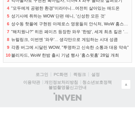
3
악마술사로 구현된 흑마법사, 디아4 x 와우 콜라보 살펴보기
4
"모두에게 공평한 환경"이라더니...여전히 살아있는 애드온
5
성기사에 취하는 WOW 단편 애니, '신성한 모든 것'
6
성수동 핫플에 구현된 아제로스 영웅들의 안식처, WoW 홈스윗홈
7
"해치웠나?" 히든 페이즈 등장한 와우 '한밤', 세계 최초 킬은 '팀 리퀴드'
8
뉴럴링크, 이번엔 '와우'... 생각만으로 게임하는 시대 성큼
9
각종 버그에 시달린 WOW, "투명하고 신속한 소통과 대응 약속"
10
블리자드, WoW 한밤 출시 기념 행사 '홈스윗홈' 28일 개최
로그인
PC화면
퀵링크
설정
청소년보호정책
이용약관
개인정보처리방침
▲
불법촬영물신고안내
(주)
인
벤