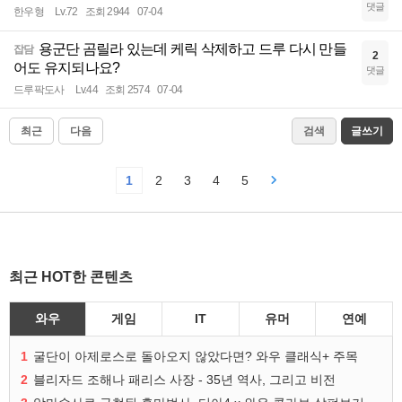
댓글
한우형
Lv.72
조회 2944
07-04
용군단 곰릴라 있는데 케릭 삭제하고 드루 다시 만들
잡담
2
어도 유지되나요?
댓글
드루팍도사
Lv.44
조회 2574
07-04
최근
다음
검색
글쓰기
1
2
3
4
5
최근 HOT한 콘텐츠
와우
게임
IT
유머
연예
1
굴단이 아제로스로 돌아오지 않았다면? 와우 클래식+ 주목
2
블리자드 조해나 패리스 사장 - 35년 역사, 그리고 비전