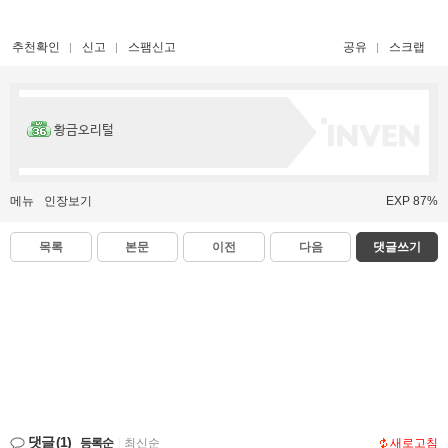
추천확인
신고
스팸신고
공유
스크랩
황금오리털
메뉴
인장보기
EXP 87%
목록
본문
이전
다음
댓글쓰기
댓글
(1)
등록순
|
최신순
새로고침