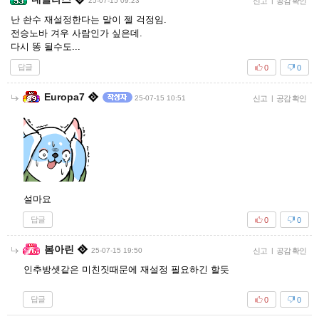
25-07-15 09:23
신고
|
공감 확인
난 솬수 재설정한다는 말이 젤 걱정임.
전승노바 겨우 사람인가 싶은데.
다시 똥 될수도...
답글
0
0
Europa7
25-07-15 10:51
신고
|
공감 확인
설마요
답글
0
0
봄아린
25-07-15 19:50
신고
|
공감 확인
인추방셋같은 미친짓때문에 재설정 필요하긴 할듯
답글
0
0