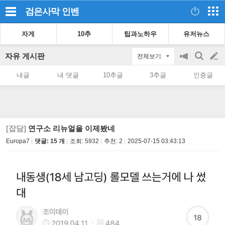
검은사막
인벤
자게
10추
팁과노하우
유저뉴스
자유 게시판
전체보기
공
검
글
지
색
내글
내 댓글
10추글
3추글
인증글
on/off
쓰
기
[잡담]
연구소 리뉴얼을 이제봤네
Europa7
댓글: 15 개
조회:
5932
추천:
2
2025-07-15 03:43:13