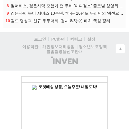
8
펄어비스, 검은사막 모험가 팬 무비 '마디걸스' 글로벌 상영회 개최
9
검은사막 북미 서비스 10주년, "다음 10년도 우리만의 액션으로"
10
길드 명성과 신규 우두머리! 검사 8/5(수) 패치 핵심 정리
로그인
PC화면
퀵링크
설정
청소년보호정책
이용약관
개인정보처리방침
▲
불법촬영물신고안내
(주)
인
벤