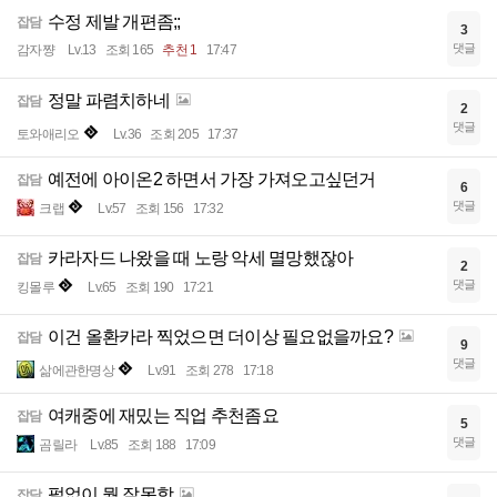
수정 제발 개편좀;;
잡담
3
댓글
감자쨩
Lv.13
조회 165
추천 1
17:47
정말 파렴치하네
잡담
2
댓글
토와애리오
Lv.36
조회 205
17:37
예전에 아이온2 하면서 가장 가져오고싶던거
잡담
6
댓글
크랩
Lv.57
조회 156
17:32
카라자드 나왔을 때 노랑 악세 멸망했잖아
잡담
2
댓글
킹몰루
Lv.65
조회 190
17:21
이건 올환카라 찍었으면 더이상 필요없을까요?
잡담
9
댓글
삶에관한명상
Lv.91
조회 278
17:18
여캐중에 재밌는 직업 추천좀요
잡담
5
댓글
곰릴라
Lv.85
조회 188
17:09
펄없이 뭘 잘못함
잡담