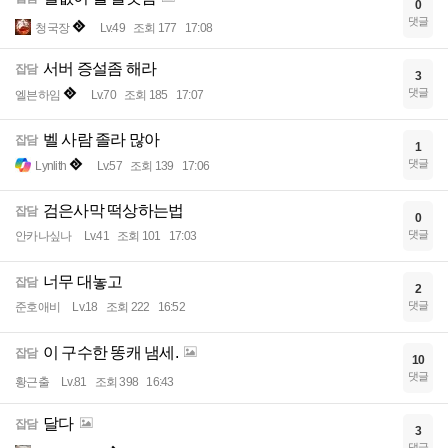
0
댓글
청국장
Lv.49
조회 177
17:08
서버 증설좀 해라
잡담
3
댓글
엘븐하임
Lv.70
조회 185
17:07
벨 사람 졸라 많아
잡담
1
댓글
Lynlith
Lv.57
조회 139
17:06
검은사막 떡상하는법
잡담
0
댓글
안카나싶나
Lv.41
조회 101
17:03
너무 대놓고
잡담
2
댓글
준호애비
Lv.18
조회 222
16:52
이 구수한 똥캐 냄세.
잡담
10
댓글
황근출
Lv.81
조회 398
16:43
달다
잡담
3
댓글