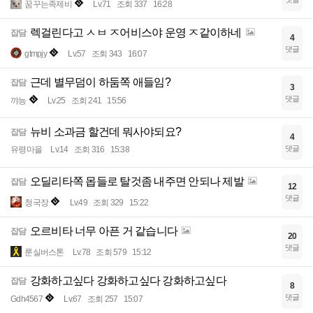
꿈꾸는족제비
Lv.71
조회 337
16:28
렉걸린다고 ㅅㅂ ㅈ어비스야 운영 ㅈ같이하네
잡담
4
댓글
gtmpjy
Lv.57
조회 343
16:07
근데 별무덤이 하둠쪽 애들임?
잡담
3
댓글
꺄능
Lv.25
조회 241
15:56
뉴비 소과금 할건데 뭐사야되요?
잡담
4
댓글
유령마을
Lv.14
조회 316
15:38
오딜리타쪽 몹들로 탈것좀 내주면 안되나 제발
잡담
12
댓글
청국장
Lv.49
조회 329
15:22
오르비타 너무 아픈 거 같습니다
잡담
20
댓글
룬실버스톤
Lv.78
조회 579
15:12
강화하고싶다 강화하고싶다 강화하고싶다
잡담
8
댓글
Gdh4567
Lv.67
조회 257
15:07