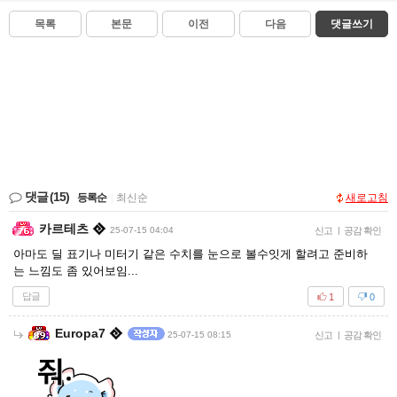
목록
본문
이전
다음
댓글쓰기
댓글
(15)
등록순
|
최신순
새로고침
카르테츠
25-07-15 04:04
신고
|
공감 확인
아마도 딜 표기나 미터기 같은 수치를 눈으로 볼수잇게 할려고 준비하
는 느낌도 좀 있어보임...
답글
1
0
Europa7
25-07-15 08:15
신고
|
공감 확인