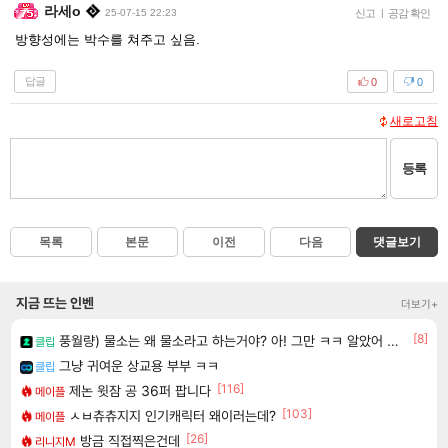
라세o
25-07-15 22:23
신고
|
공감 확인
방향성에는 박수를 쳐주고 싶음.
답글
0
0
새로고침
등록
목록
본문
이전
다음
댓글보기
지금 뜨는 인벤
더보기+
[8]
풍월량) 물소는 왜 물소라고 하는거야? 아! 그만 ㅋㅋ 알았어 ㅋㅋ
클립
그냥 귀여운 상교용 부부 ㅋㅋ
클립
[116]
제논 윗잠 공 36퍼 팝니다
메이플
[103]
ㅅㅂ츄츄지지 인기캐릭터 왜이러는데?
메이플
[26]
방금 직접찍은건데
리니지M