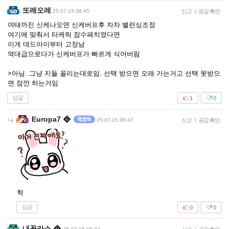
또레오레
25-07-15 08:45
신고
|
공감 확인
여태까진 신케나오면 신케버프후 차차 밸런싱조정
여기에 맞춰서 타케릭 잠수패치였다면
이게 데드아이부터 고장남
역대급으로다가 신케버프가 빠르게 식어버림
>아님. 그냥 지들 꼴리는대로임. 선택 받으면 오래 가는거고 선택 못받으
면 잠깐 하는거임
답글
1
0
Europa7
25-07-15 08:47
신고
|
공감 확인
헉
답글
0
0
내꼴라스