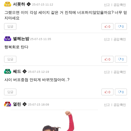
서폿하
25-07-15 11:12
신고
|
공감 확인
그랬으면 이미 각성 세이지 같은 거 진작에 너프하지않았을까요? 너무 믿
지마세요
답글
0
0
별헤는밤
25-07-15 11:35
신고
|
공감 확인
행복회로 탄다
답글
0
0
쎄드
25-07-15 12:19
신고
|
공감 확인
샤이 버프중첩 안되게 바뀌엇잖아여..?
답글
0
0
열린
25-07-15 18:09
신고
|
공감 확인