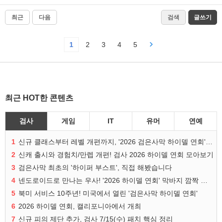
최근
다음
검색
글쓰기
1
2
3
4
5
최근 HOT한 콘텐츠
검사
게임
IT
유머
연예
1
신규 클래스부터 레벨 개편까지, '2026 검은사막 하이델 연회' 총정리
2
신캐 출시와 경험치/만렙 개편! 검사 2026 하이델 연회 모아보기
3
검은사막 최초의 '하이퍼 부스트', 직접 해봤습니다
4
넨도로이드로 만나는 우사! '2026 하이델 연회' 막바지 깜짝 공개
5
북미 서비스 10주년! 미국에서 열린 '검은사막 하이델 연회'
6
2026 하이델 연회, 캘리포니아에서 개최
7
신규 피의 제단 추가, 검사 7/15(수) 패치 핵심 정리