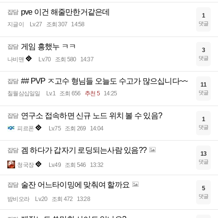
pve 이건 해줄만한거같은데
잡담
1
댓글
지글이
Lv.27
조회 307
14:58
게임 흥했누 ㅋㅋ
잡담
3
댓글
나비맨
Lv.70
조회 580
14:37
## PVP ㅈ고수 형님들 오늘도 수고가 많으십니다~~
잡담
11
댓글
칠월삼십일일
Lv.1
조회 656
추천 5
14:25
연구소 접속하면 신규 노드 위치 볼 수 있음?
잡담
1
댓글
피르폰
Lv.75
조회 269
14:04
겜 하다가 갑자기 로딩되는사람 있음??
잡담
13
댓글
청국장
Lv.49
조회 546
13:32
술잔 어느타이밍에 맞춰여 할까요
잡담
5
댓글
밤비오라
Lv.20
조회 472
13:28