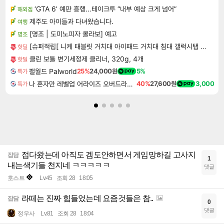
‘GTA 6’ 예판 흥행…테이크투 “내부 예상 크게 넘어”
해외겜
제주도 아이들과 다녀왔습니다.
여행
[명조 | 도미노피자 콜라보] 예고
명조
[슈퍼적립[ 니케 태블릿 거치대 아이패드 거치대 침대 갤럭시탭 패드 The Comfy
핫딜
클린 보틀 변기세정제 클리너, 320g, 4개
핫딜
팰월드 Palworld
25%
24,000원
5%
특가
나 혼자만 레벨업 어라이즈 오버드라이브 Solo Leveling Arise
40%
27,600원
3,000
특가
접다왔는데 아직도 겜도안하면서 게임망하길 고사지
잡담
1
내는색기들 천지네 ㅋㅋㅋㅋㅋ
댓글
호스트
Lv.45
조회 28
18:05
라떼는 진짜 힘들었는데 요즘것들은 참..
잡담
0
댓글
정우사
Lv.81
조회 28
18:04