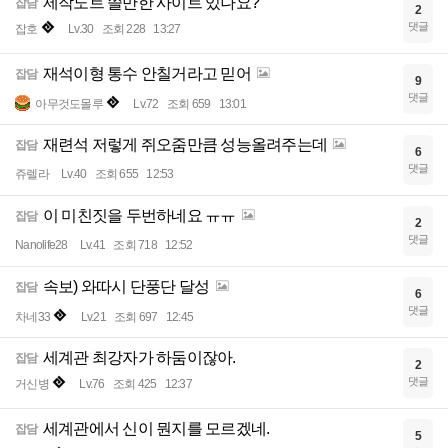
제작노트 쓸만한 사이트 있나요?
잡담
2
댓글
잡호
Lv.30
조회 228
13:27
재석이형 통수 안칠거라고 믿어
잡담
9
댓글
아무것도몰루
Lv.72
조회 659
13:01
재련석 저렇게 쥐오줌만큼 성능올려주는데
잡담
6
댓글
쥬렐라
Lv.40
조회 655
12:53
이 미친짓을 두번하네요 ㅠㅠ
잡담
2
댓글
Nanolife28
Lv.41
조회 718
12:52
속보) 와따시 단풍단 달성
잡담
6
댓글
차네33
Lv.21
조회 697
12:45
세계관 최강자가 하둠이잖아.
잡담
2
댓글
거신병
Lv.76
조회 425
12:37
세계관에서 신이 뭔지를 모르겠네.
잡담
5