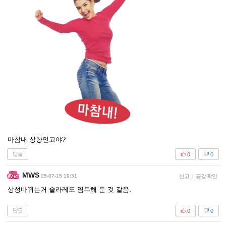
마참내 상향인고야?
답글
0
0
MWS
25-07-15 19:31
신고
|
공감 확인
상성바뀌는거 솔라레도 염두해 둔 것 같음.
답글
0
0