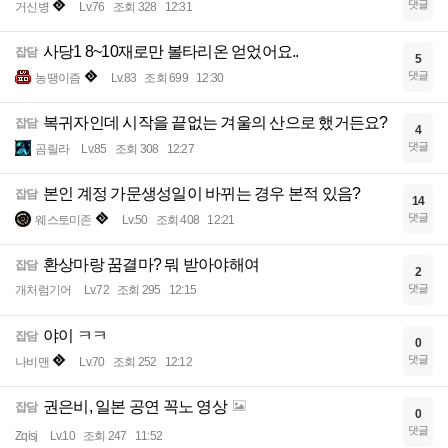
댓글
거신병
Lv.76
조회 328
12:31
사당1 8~10재로만 볼타리온 얻었어요..
잡담
5
댓글
농땡이즘
Lv.83
조회 699
12:30
복귀자인데 시작을 끝없는 겨울의 산으로 했거든요?
잡담
4
댓글
곰릴라
Lv.85
조회 308
12:27
본인 계정 가문생성일이 바뀌는 경우 본적 있음?
잡담
14
댓글
웨스토미존
Lv.50
조회 408
12:21
환상마랑 꿈결마? 뭐 받아야해여
잡담
2
댓글
개처럼기어
Lv.72
조회 295
12:15
야이 ㅋㅋ
잡담
0
댓글
나비맨
Lv.70
조회 252
12:12
권은비, 일본 공연 꼭노 영상
잡담
0
댓글
Zqisj
Lv.10
조회 247
11:52