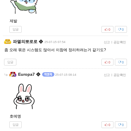
제발
답글
0
0
파멸의뽀로로
25-07-15 07:54
신고
|
공감 확인
좀 오래 묶은 시스템도 많아서 이참에 정리하려는거 같기도?
답글
0
0
Europa7
25-07-15 08:14
신고
|
공감 확인
호에엥
답글
0
0