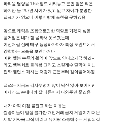
파티원 딜량을 1.5배정도 시켜놓고 본인 딜은 적은
하지만 돌고나면 샤이가 있고 없고 차이가 분명한
딜표기가 없으니 이렇게밖에 표현을 못하겠음
앞으로 케릭은 조합으로인한 역할로 가겠지 싶음
공거점은 내가 잘 몰라서 못쓰겠는데
이전처럼 신케 매구 등장하자마자 특정 포인트에서
양학하는 모습을 보인다거나
이런 벨붕 수준의 활약이 앞으로 안나오게끔 하겠지
라고 행복회로 돌려봄 그리고 스킬계수 딸깍이 아닌
진짜 밸런스 패치는 저렇게 근본부터 갈아엎어야됨
글쓰는 지금도 검사수명이 많이 남진 않아 보이지만
이제라도 손대니까 잘 다듬어서 나와주면 좋겠음
내가 아직 이겜 붙잡고 하는 이유는
쌀숭이들이 범접 불가한 개인거래 금지 게임이기 때문
제발 기싸움 고집 버리고 유저랑 소통해주는 게입되길