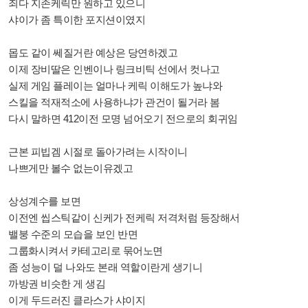
죄다 지존케릭만 원하고 있으니
샤이가 좀 특이한 포지션이였지
몹도 같이 쎄질거란 예상은 당연하겠고
이제 장비딸은 인벤이나 링크비틱 선에서 컷나고
실제 게임 플레이는 얼마나 케릭 이해도가 높냐와
스킬을 적재적소에 사용하냐가 관건이 될거라 봄
다시 말하면 412이전 모명 넘어오기 전으로의 회귀임
근본 피빕겜 시절로 돌아가려는 시작이니
나쁘게만 볼수 없는이유겠고
상성계수를 보면
이전엔 씹스틱같이 신케가 전케릭 저격처럼 등장해서
밸붕 수준의 모습을 보인 반면
그룹화시켜서 카테고리로 묶어노면
좀 성능이 덜 나와도 본래 역할이란게 생기니
까방권 비슷한 게 생김
이게 두드러진 클라스가 샤이지