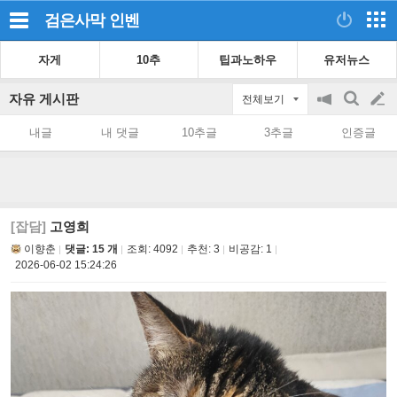
검은사막
인벤
자게
10추
팁과노하우
유저뉴스
자유 게시판
전체보기
공
검
글
지
색
내글
내 댓글
10추글
3추글
인증글
on/off
쓰
기
[잡담]
고영희
이향춘
댓글: 15 개
조회:
4092
추천:
3
비공감:
1
2026-06-02 15:24:26