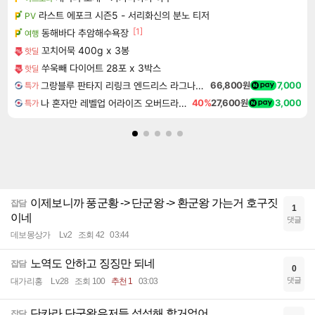
라스트 에포크 시즌5 - 서리화신의 분노 티저
PV
[1]
동해바다 추암해수욕장
여행
꼬치어묵 400g x 3봉
핫딜
쑤욱빼 다이어트 28포 x 3박스
핫딜
그랑블루 판타지 리링크 엔드리스 라그나로크 Granblue Fantasy Relink Endless Ragnarok
66,800원
7,000
특가
나 혼자만 레벨업 어라이즈 오버드라이브 Solo Leveling Arise
40%
27,600원
3,000
특가
이제보니까 풍군황 -> 단군왕 -> 환군왕 가는거 호구짓
잡담
1
이네
댓글
데보몽상가
Lv.2
조회 42
03:44
노역도 안하고 징징만 되네
잡담
0
댓글
대가리홍
Lv.28
조회 100
추천 1
03:03
단카라 단군왕유저들 섭섭해 할거없어
잡담