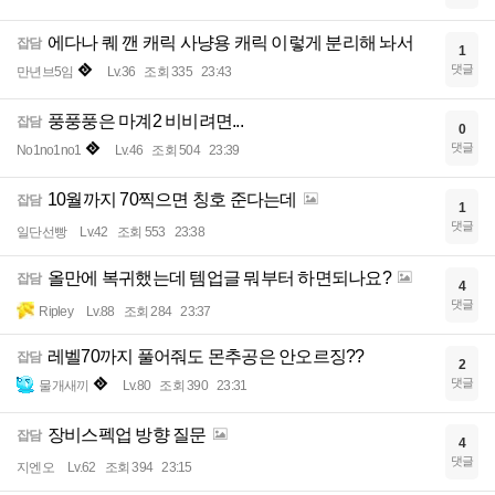
에다나 퀘 깬 캐릭 사냥용 캐릭 이렇게 분리해 놔서
잡담
1
댓글
만년브5임
Lv.36
조회 335
23:43
풍풍풍은 마계2 비비려면...
잡담
0
댓글
No1no1no1
Lv.46
조회 504
23:39
10월까지 70찍으면 칭호 준다는데
잡담
1
댓글
일단선빵
Lv.42
조회 553
23:38
올만에 복귀했는데 템업글 뭐부터 하면되나요?
잡담
4
댓글
Ripley
Lv.88
조회 284
23:37
레벨70까지 풀어줘도 몬추공은 안오르징??
잡담
2
댓글
물개새끼
Lv.80
조회 390
23:31
장비스펙업 방향 질문
잡담
4
댓글
지엔오
Lv.62
조회 394
23:15