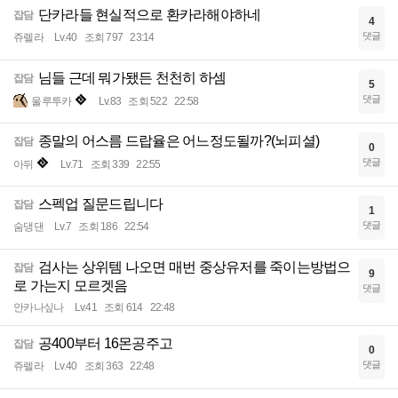
단카라들 현실적으로 환카라해야하네
잡담
4
댓글
쥬렐라
Lv.40
조회 797
23:14
님들 근데 뭐가됐든 천천히 하셈
잡담
5
댓글
울루투카
Lv.83
조회 522
22:58
종말의 어스름 드랍율은 어느정도될까?(뇌피셜)
잡담
0
댓글
아뒤
Lv.71
조회 339
22:55
스펙업 질문드립니다
잡담
1
댓글
숨댕댄
Lv.7
조회 186
22:54
검사는 상위템 나오면 매번 중상유저를 죽이는방법으
잡담
9
로 가는지 모르겟음
댓글
안카나싶나
Lv.41
조회 614
22:48
공400부터 16몬공주고
잡담
0
댓글
쥬렐라
Lv.40
조회 363
22:48