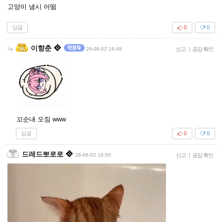
고양이 냄시 어떰
답글
0
0
이향춘
26-06-02 16:49
신고
|
공감 확인
꼬순내 오짐 www
답글
0
0
드레드뽀로로
26-06-02 16:50
신고
|
공감 확인