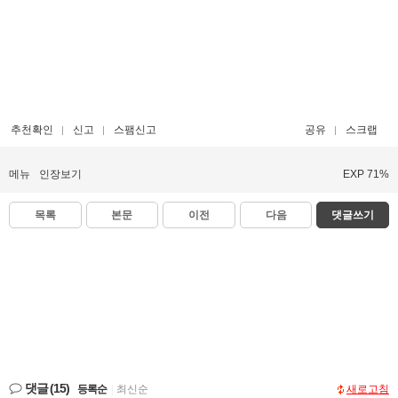
추천확인
신고
스팸신고
공유
스크랩
메뉴
인장보기
EXP 71%
목록
본문
이전
다음
댓글쓰기
댓글
(15)
등록순
|
최신순
새로고침