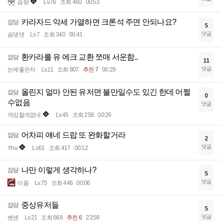
슴팡
Lv.76
조회 460
00:53
카라자드 악세 가열하면 크론석 주면 안되나요?
잡담
5
댓글
숨댕댄
Lv.7
조회 340
00:41
환카라를 유 에크 교환 쪼매 서운함..
잡담
11
댓글
눈에좋은차
Lv.11
조회 807
추천 7
00:29
올린지 얼마 안된 유저면 불만일수도 있긴 한데 어쩔
잡담
0
수없음
댓글
게임할게없네
Lv.45
조회 258
00:26
어차피 얘네 드랍 또 완화할거라
잡담
2
댓글
Yhu
Lv.61
조회 417
00:12
나만 이렇게 생각하나?
잡담
5
댓글
이움
Lv.75
조회 446
00:06
중상유저들
잡담
5
댓글
벤센
Lv.21
조회 668
추천 6
23:59