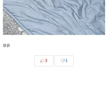
맭옭
3
1