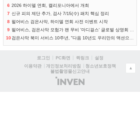
6
2026 하이델 연회, 캘리포니아에서 개최
7
신규 피의 제단 추가, 검사 7/15(수) 패치 핵심 정리
8
펄어비스 검은사막, 하이델 연회 사전 이벤트 시작
9
펄어비스, 검은사막 모험가 팬 무비 '마디걸스' 글로벌 상영회 개최
10
검은사막 북미 서비스 10주년, "다음 10년도 우리만의 액션으로"
로그인
PC화면
퀵링크
설정
청소년보호정책
이용약관
개인정보처리방침
▲
불법촬영물신고안내
(주)
인
벤