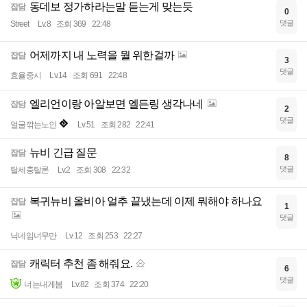
동데보 정가하라는말 듣는게 맞는듯
잡담
0
댓글
Street
Lv.8
조회 369
22:48
어제까지 내 노력을 뭘 위한걸까
잡담
3
댓글
효율중시
Lv.14
조회 691
22:48
엘리언이랑 아알보면 엘든링 생각나네
잡담
2
댓글
얼굴깎는노인
Lv.51
조회 282
22:41
뉴비 긴급 질문
잡담
8
댓글
탈세충탈론
Lv.2
조회 308
22:32
복귀뉴비 올비아 얼추 끝냈는데 이제 뭐해야 하나요
잡담
1
댓글
닉네임너무만
Lv.12
조회 253
22:27
캐릭터 추천 좀 해줘요.
잡담
6
댓글
너는내게봄
Lv.82
조회 374
22:20