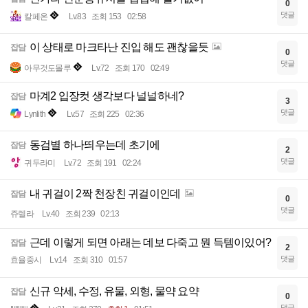
0
댓글
칼페온
Lv.83
조회 153
02:58
이 상태로 마크타난 진입 해도 괜찮을듯
잡담
0
댓글
아무것도몰루
Lv.72
조회 170
02:49
마계2 입장컷 생각보다 널널하네?
잡담
3
댓글
Lynlith
Lv.57
조회 225
02:36
동검별 하나띄우는데 초기에
잡담
2
댓글
귀두라미
Lv.72
조회 191
02:24
내 귀걸이 2짝 천장친 귀걸이인데
잡담
0
댓글
쥬렐라
Lv.40
조회 239
02:13
근데 이렇게 되면 아래는 데보 다죽고 뭔 득템이있어?
잡담
2
댓글
효율중시
Lv.14
조회 310
01:57
신규 악세, 수정, 유물, 외형, 물약 요약
잡담
0
댓글