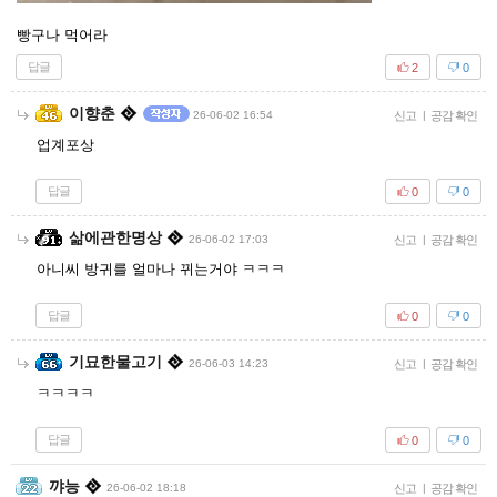
빵구나 먹어라
답글
2
0
이향춘
26-06-02 16:54
신고
|
공감 확인
업계포상
답글
0
0
삶에관한명상
26-06-02 17:03
신고
|
공감 확인
아니씨 방귀를 얼마나 뀌는거야 ㅋㅋㅋ
답글
0
0
기묘한물고기
26-06-03 14:23
신고
|
공감 확인
ㅋㅋㅋㅋ
답글
0
0
꺄능
26-06-02 18:18
신고
|
공감 확인