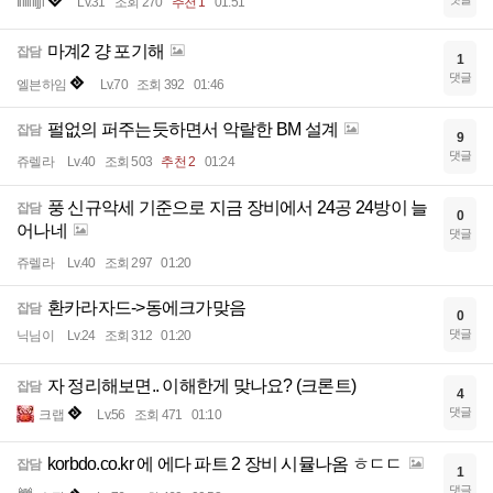
Ililillijji
Lv.31
조회 270
추천 1
01:51
마계2 걍 포기해
잡담
1
댓글
엘븐하임
Lv.70
조회 392
01:46
펄없의 퍼주는듯하면서 악랄한 BM 설계
잡담
9
댓글
쥬렐라
Lv.40
조회 503
추천 2
01:24
풍 신규악세 기준으로 지금 장비에서 24공 24방이 늘
잡담
0
어나네
댓글
쥬렐라
Lv.40
조회 297
01:20
환카라자드->동에크가맞음
잡담
0
댓글
닉님이
Lv.24
조회 312
01:20
자 정리해보면.. 이해한게 맞나요? (크론트)
잡담
4
댓글
크랩
Lv.56
조회 471
01:10
korbdo.co.kr 에 에다 파트 2 장비 시뮬나옴 ㅎㄷㄷ
잡담
1
댓글