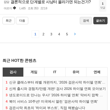
결론적으로 단계별로 사냥터 올라가면 되는건가?
잡담
1
댓글
여르미
Lv.65
조회 353
22:18
최근
다음
검색
글쓰기
1
2
3
4
5
최근 HOT한 콘텐츠
검사
게임
IT
유머
연예
1
신규 클래스부터 레벨 개편까지, '2026 검은사막 하이델 연회' 총정리
2
신캐 출시와 경험치/만렙 개편! 검사 2026 하이델 연회 모아보기
3
넨도로이드로 만나는 우사! '2026 하이델 연회' 막바지 깜짝 공개
4
북미 서비스 10주년! 미국에서 열린 '검은사막 하이델 연회'
5
검은사막 최초의 '하이퍼 부스트', 직접 해봤습니다