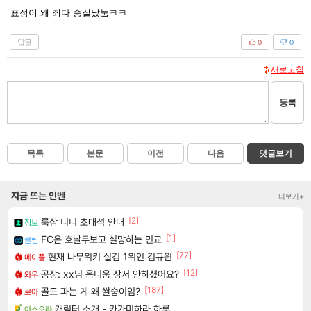
표정이 왜 죄다 승질났눜ㅋㅋ
답글
0
0
새로고침
등록
목록
본문
이전
다음
댓글보기
지금 뜨는 인벤
더보기+
[2]
룩삼 니니 초대석 안내
정보
[1]
FC온 호날두보고 실망하는 민교
클립
[77]
현재 나무위키 실검 1위인 김규원
메이플
[12]
공장: xx님 옴니움 장서 안하셨어요?
와우
[187]
골드 파는 게 왜 쌀숭이임?
로아
캐릭터 소개 - 카가미하라 하루
아스오라