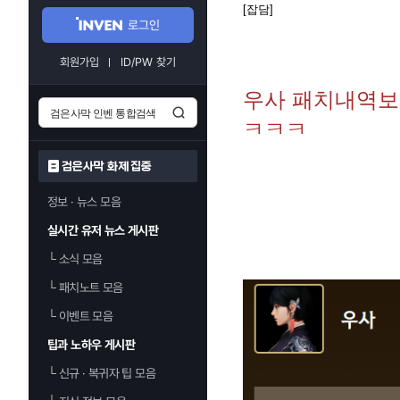
[잡담]
로그인
회원가입
ID/PW 찾기
우사 패치내역보
ㅋㅋㅋ
검은사막 화제 집중
정보 · 뉴스 모음
실시간 유저 뉴스 게시판
└
소식 모음
└
패치노트 모음
└
이벤트 모음
팁과 노하우 게시판
└
신규 · 복귀자 팁 모음