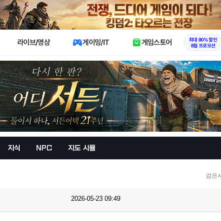
X
최대 90% 할인
라이브/영상
게이밍/IT
게임스토어
8월 프로모션
지식
NPC
지도 시뮬
검은
2026-05-23 09:49