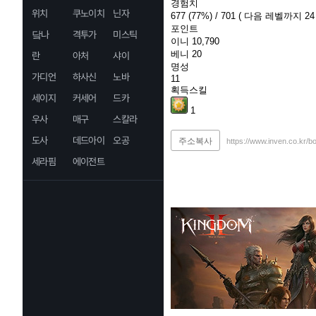
경험치
위치
쿠노이치
닌자
677
(77%)
/ 701
( 다음 레벨까지 24 
포인트
닼나
격투가
미스틱
이니
10,790
베니
20
란
아처
샤이
명성
가디언
하사신
노바
11
획득스킬
세이지
커세어
드카
1
우사
매구
스칼라
도사
데드아이
오공
주소복사
https://www.inven.co.kr/b
세라핌
에이전트