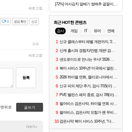
[72%] 어사김치 알배기 쌈배추 겉절이, 2kg, 1개
새로고침
감
0
공감 확인
신고
최근 HOT한 콘텐츠
검사
게임
IT
유머
연예
1
신규 클래스부터 레벨 개편까지, '2026 검은사막 하이델 연회' 총정리
답글
2
신캐 출시와 경험치/만렙 개편! 검사 2026 하이델 연회 모아보기
새로고침
3
넨도로이드로 만나는 우사! '2026 하이델 연회' 막바지 깜짝 공개
4
북미 서비스 10주년! 미국에서 열린 '검은사막 하이델 연회'
5
2026 하이델 연회, 캘리포니아에서 개최
등록
6
신규 피의 제단 추가, 검사 7/15(수) 패치 핵심 정리
7
PVE 밸런스 패치 종료, 검사 7/8(수) 패치 핵심 정리
8
펄어비스 검은사막, 하이델 연회 사전 이벤트 시작
맨위로
글쓰기
9
펄어비스, 검은사막 모험가 팬 무비 '마디걸스' 글로벌 상영회 개최
10
검은사막 북미 서비스 10주년, "다음 10년도 우리만의 액션으로"
더보기+