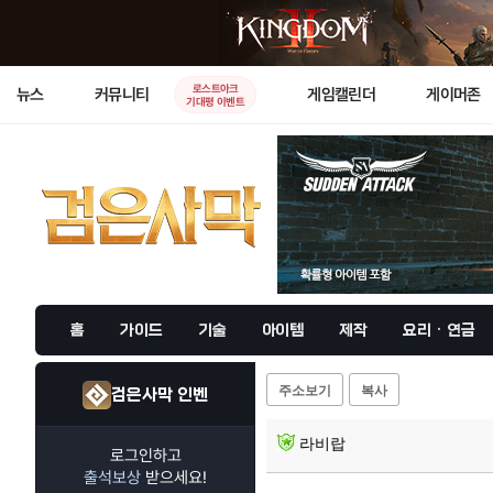
로스트아크
뉴스
커뮤니티
게임캘린더
게이머존
기대평 이벤트
홈
가이드
기술
아이템
제작
요리 · 연금
주소보기
복사
검은사막 인벤
라비랍
로그인하고
출석보상
받으세요!