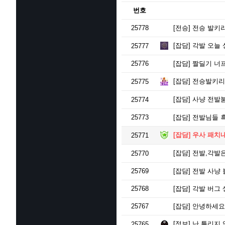
번호
25778
[전승]
전승 발키리
[잡담]
각발 오늘 
25777
25776
[잡담]
짤딜기 너
[잡담]
전승발키리 
25775
[잡담]
사냥 전발
25774
25773
[잡담]
전발님들 
[잡담]
우사 패치
25771
[잡담]
전발,각발은
25770
25769
[잡담]
전발 사냥 
25768
[잡담]
각발 버그 
25767
[잡담]
안녕하세요 
[정보]
난 틀리지 
25765