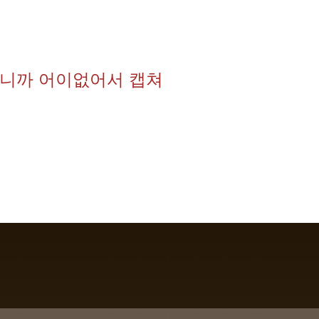
니까 어이없어서 캡쳐