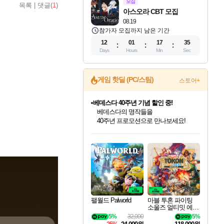
모집
목록
|
댓글(
1
)
아스오라 CBT 모집
08.19
참가자 모집까지 남은 기간
12
01
17
34
Days
Hours
Min
Sec
게임 핫딜 (PC/스팀)
스토어+
마블 투혼 파이팅 소울즈 예약 판매 중!
마블 히어로 총 출동&화려한 격투!
네이버 포인트 혜택까지!
인벤게임즈 8월 특별 할인!
드래곤소드: 어웨이크닝 입점!
문명 7 특별 할인!
귀무자: 검의 길 예약 판매 중!
비스트 오브 리인카네이션 정식 출시!
커세어 코브 출시 기념 할인!
더 렐릭 퍼스트 가디언 정식 출시
베데스다 40주년 기념 할인 중!
캡콤 프렌차이즈 할인 진행 중!
캡콤 일부 상품 상시 할인
스타워즈 은하계 레이서
로블록스 기프트 카드 공식 입점
인기 퍼블리셔 모음!
스팀으로 만나는 드래곤소드!
조선&고려 DLC 출시 예정
10% 할인과
게임프릭 신작 IP
해적'섬'을 발전시키자!
설화x하드코어 액션!
베데스다의 명작들을
몬헌, 바하 등 인기 IP를
몬헌 와일즈 & 드래곤즈 도그마2
인벤게임즈에서 10% 추가 적립
Robux를 가장 안전하고
최대 90% 할인가를 만나보세요!
네이버혜택과 함께 만나보세요!
50%할인&추가 적립까지!
이니&베니 혜택까지!
네이버 혜택가와 함께 예약하세요!
할인&네이버혜택으로 만나보세요!
네이버페이 혜택과 만나보세요!
40주년 프로모션으로 만나보세요!
할인가에 만나보세요!
일부 에디션 상시 할인!
혜택으로 예약 판매 중
편안하게 충전하세요
팰월드 Palworld
마블 투혼 파이팅
소울즈 얼티밋 에디
션 예약구매 MARV
5%
32,000
5%
EL Tokon Fighting S