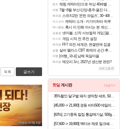
체험 캐릭터만으로 허상 40레벨 하이와티아 5분 컷!｜에이메스·린네·모니에 명함
명조
7월~8월 부산-단양-충주-울진 다녀왔어요~
여행
스위치2판 ‘몬헌 와일즈’, 30~40fps 목표 추정
해외겜
캐릭터 소개 - 카가미하라 하루
아스오라
혹시 이 만화 아시는 분 계신가요
애니클립
넷마블, 신작 서브컬쳐 게임 [펄 인 블루] 티저 사이트 오픈
섭컬겜
게임 시작 전 추천 설정
비스트
FF7 외전 세계관, 완결편에 집결
해외겜
실버 팰리스 CBT 화제의 순간·후기 모음
실팰
[여행_국내] 남해 독일마을
여행
메모리 3사, 2027년 생산분 완판?
해외겜
새로고침
목록
글쓰기
핫딜
게시판
더보기+
35%할인 달구벌 돼지 생막창 세트, 500g, 2봉
[45,000 -> 21,900] 경동 비타500 데일리스틱 180포
[63%] 고기중독 칼집 통갈매기살, 500g, 2팩
[57,600 -> 19,900] 액티브 제로 밀크쉐이크 250ml x 18개