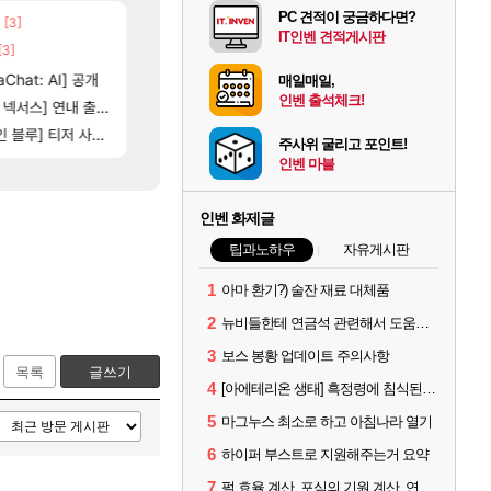
PC 견적이 궁금하다면?
[3]
[137]
우리 나라의 주적은??
챕터별 길찾기/지도 공략 (1 ~ 12장)
메이플
비스트
IT인벤 견적게시판
[3]
[35]
벨가 하드 찐 투력컷
4컷 만화 | 야간 보초는 너무 힘들어
로아
아주프로
17]
[118]
Chat: AI] 공개
벨가르딘 나이트메어 TOP 10 직업별 분포
스위치2판 ‘몬헌 와일즈’, 30~40fps 목표 추
로아
해외겜
매일매일,
인벤 출석체크!
[102]
[98]
제나 ㄷㄷ
스] 연내 출시 예정
챌린저#77777 저격했습니다!
테스트 때는 로비에 온라인 기능이 있는데
메이플
리밋제로
[79]
] 티저 사이트 오픈
벨가르딘 맛본 시점 민심 췤
비스트 오브 리인카네이션 오픈 트레일러
로아
PV
주사위 굴리고 포인트!
인벤 마블
인벤 화제글
팁과노하우
자유게시판
1
아마 환기?) 술잔 재료 대체품
2
뉴비들한테 연금석 관련해서 도움이 될까해서..(벨의심장 등)
3
보스 봉황 업데이트 주의사항
목록
글쓰기
4
[아에테리온 생태] 흑정령에 침식된 검사/용병
5
마그누스 최소로 하고 아침나라 열기
6
하이퍼 부스트로 지원해주는거 요약
7
펄 효율 계산, 포식의 기원 계산, 연금석 계산 사이트 공유