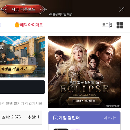
혜택.아이마트
로그인
인
벤
전
체
사
이
트
맵
사막 인벤 발키리 직업게시판
조회:
2,575
추천:
1
게임 캘린더
더보기+