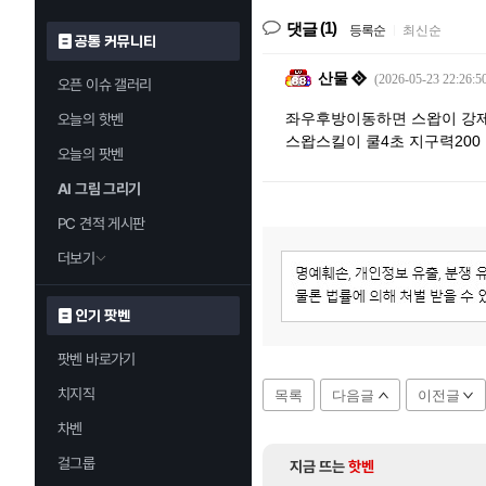
(1)
댓글
등록순
|
최신순
공통 커뮤니티
산물
(2026-05-23 22:26:5
오픈 이슈 갤러리
좌우후방이동하면 스왑이 강
오늘의 핫벤
스왑스킬이 쿨4초 지구력200
오늘의 팟벤
AI 그림 그리기
PC 견적 게시판
더보기
인기 팟벤
팟벤 바로가기
치지직
목록
다음글
이전글
차벤
걸그룹
지금 뜨는
핫벤