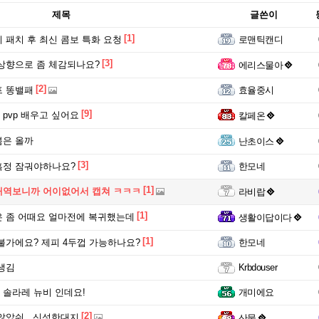
제목
글쓴이
[1]
 패치 후 최신 콤보 특화 요청
로맨틱캔디
[3]
상향으로 좀 체감되나요?
에리스물아
[2]
프 똥밸패
효율중시
[9]
pvp 배우고 싶어요
칼페온
붐은 올까
난초이스
[3]
흑정 잠궈야하나요?
한모네
[1]
내역보니까 어이없어서 캡쳐 ㅋㅋㅋ
라비랍
[1]
 좀 어때요 얼마전에 복귀했는데
생활이답이다
[1]
불가에요? 제피 4두껍 가능하나요?
한모네
생김
Krbdouser
솔라레 뉴비 인데요!
개미에요
[2]
않았숴.. 신성한대지
산물