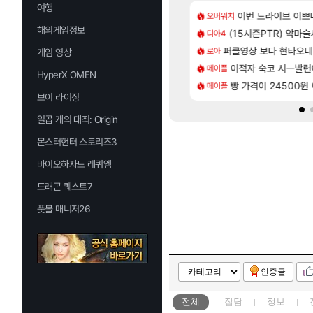
여행
[137]
라의 주적은??
 길찾기/지도 공략 (1 ~ 12장)
7년만에 가족여행을
이번 드라이브 이쁘
오버워치
여행
해외게임정보
[35]
 찐 투력컷
컷 만화 | 야간 보초는 너무 힘들어
(15시즌PTR) 악마
「에린」 컨셉 포스
디아4
아스오라
[118]
나이트메어 TOP 10 직업별 분포
2판 ‘몬헌 와일즈’, 30~40fps 목표 추정
퍼클영상 보다 현타오네
쿠를 먼저 보내서 
로아
비스트
게임 영상
[98]
77777 저격했습니다!
스트 때는 로비에 온라인 기능이 있는데
이적자 숙코 시ㅡ발련
비스트 오브 리인
메이플
비스트
HyperX OMEN
[79]
맛본 시점 민심 췤
 오브 리인카네이션 오픈 트레일러
빵 가격이 24500원 이
리싱크드 1.06 패
메이플
리싱크드
브이 라이징
일곱 개의 대죄: Origin
몬스터헌터 스토리즈3
바이오하자드 레퀴엠
드래곤 퀘스트7
풋볼 매니저26
인증글
전체
잡담
정보