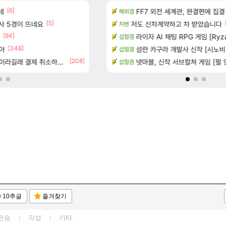
[6]
[1]
[14]
 다녀왔습니다.
네
야동 투척하고 간다
FF7 외전 세계관, 완결편에 집결
LoL
해외겜
[5]
[6]
술사 5경이 뜨네요
터 공개
Ssf 정의를 내려 버린 디시인
저도 신차계약하고 차 받았습니다
디아4
차벤
[94]
[1
기습하는 법
게이머라면 필수로 알아야 할 것
라이자 AI 채팅 RPG 게임 [Ryza
메이플
섭컬겜
[348]
아
카네이션 정보/공략글 모음
100:8 보다 효율이 좋은 상향된 아
섬란 카구라 개발사 신작 [시노비 넥서
로아
섭컬겜
[208]
[83]
라길래 결제 취소하고 나왔다
치노트 (8/5)
빵값 문의 후기
넷마블, 신작 서브컬쳐 게임 [펄 인 블루
메이플
섭컬겜
10추글
즐겨찾기
전승
각성
기타