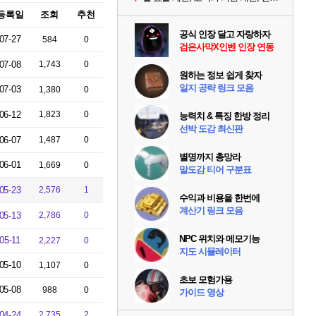
등록일
조회
추천
공식 인장 달고 자랑하자
07-27
584
0
검은사막X인벤 인장 연동
07-08
1,743
0
원하는 정보 쉽게 찾자
일지 공략 링크 모음
07-03
1,380
0
06-12
1,823
0
능력치 & 특징 한방 정리
선박 도감 최신판
06-07
1,487
0
별명까지 총망라
06-01
1,669
0
말도감 티어 구분표
05-23
2,576
1
수익과 비용을 한번에
계산기 링크 모음
05-13
2,786
0
NPC 위치와 메모기능
05-11
2,227
0
지도 시뮬레이터
05-10
1,107
0
초보 모험가용
05-08
988
0
가이드 영상
04-24
2,735
2