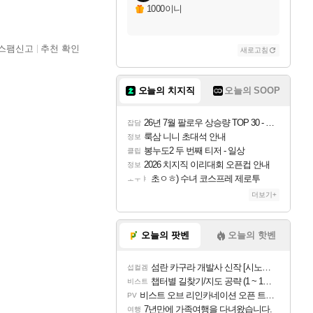
1000이니
스팸신고
추천 확인
새로고침
오늘의 치지직
오늘의 SOOP
26년 7월 팔로우 상승량 TOP 30 - 월간 치지직
잡담
룩삼 니니 초대석 안내
정보
봉누도2 두 번째 티저 - 일상
클립
2026 치지직 이리대회 오픈컵 안내
정보
초ㅇㅎ) 수녀 코스프레 제로투
ㅗㅜㅑ
더보기+
오늘의 팟벤
오늘의 핫벤
섬란 카구라 개발사 신작 [시노비 넥서스] 연내 출시 예정
섭컬겜
챕터별 길찾기/지도 공략 (1 ~ 12장)
비스트
비스트 오브 리인카네이션 오픈 트레일러
PV
7년만에 가족여행을 다녀왔습니다.
여행