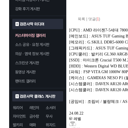
강화 후기 게시판
목록
|
댓글(
1
)
검은사막 미디어
[CPU] : AMD 라이젠7-5세대 780
커스터마이징 갤러리
[메인보드] : ASUS TUF Gamin
[메모리] : G.SKILL DDR5-6000 
소스 공유 · 요청 게시판
[그래픽카드] : ASUS TUF Gaming
의상 · 염색 정보 게시판
[CPU쿨러] : 발키리 GL360 ARGB
[SSD] : 마이크론 Crucial T500 M.
스크린샷 게시판
[HDD] : Western Digital WD BL
동영상 게시판
[파워] : FSP VITA GM 1000W 80P
[케이스] : GAMDIAS NESO P1 
팬아트 갤러리
[시스템쿨러] : DAVEN AR120 A
[시스템쿨러] : DAVEN AR120 A
검은사막 클래스 게시판
[공임비] : 조립비 / 불량체크 / AS
워리어
레인저
소서러
24.08.22
자이언트
금수랑
무사
레벨
발키리
매화
위자드