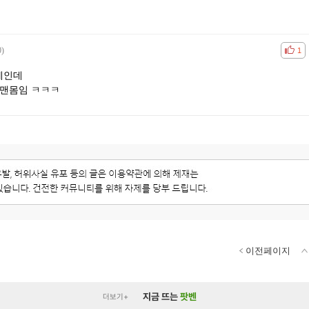
0)
공감
비공
1
제인데
 맨몸임 ㅋㅋㅋ
이전페이지
지금 뜨는
팟벤
더보기+