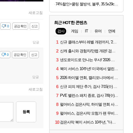
74%할인>쿨링 젤방석, 블루, 35.5x29cm, 2개
새로고침
최근 HOT한 콘텐츠
감
0
공감 확인
신고
검사
게임
IT
유머
연예
1
신규 클래스부터 레벨 개편까지, '2026 검은사막 하이델 연회' 총정리
답글
2
신캐 출시와 경험치/만렙 개편! 검사 2026 하이델 연회 모아보기
감
0
공감 확인
신고
3
넨도로이드로 만나는 우사! '2026 하이델 연회' 막바지 깜짝 공개
4
북미 서비스 10주년! 미국에서 열린 '검은사막 하이델 연회'
답글
5
2026 하이델 연회, 캘리포니아에서 개최
6
신규 피의 제단 추가, 검사 7/15(수) 패치 핵심 정리
새로고침
7
PVE 밸런스 패치 종료, 검사 7/8(수) 패치 핵심 정리
8
펄어비스 검은사막, 하이델 연회 사전 이벤트 시작
등록
9
펄어비스, 검은사막 모험가 팬 무비 '마디걸스' 글로벌 상영회 개최
10
검은사막 북미 서비스 10주년, "다음 10년도 우리만의 액션으로"