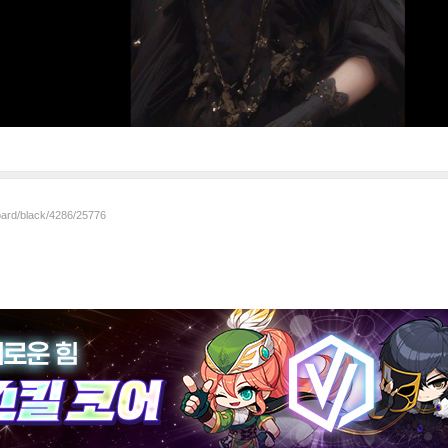
oard/black/4286/25776