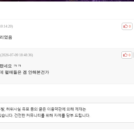
10:14:20)
공감
비공
0
꼬리였음
(2026-07-09 18:48:36)
공감
비공
0
렸네요 ㅋㅋ
데 펄애들은 겜 안해본건가