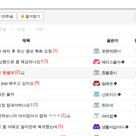
10추글
즐겨찾기
전승
각성
기타
제목
글쓴이
[1]
 패치 후 최신 콤보 특화 요청
로맨틱캔디
[3]
상향으로 좀 체감되나요?
에리스물아
[2]
프 똥밸패
효율중시
[9]
pvp 배우고 싶어요
칼페온
붐은 올까
난초이스
[3]
흑정 잠궈야하나요?
한모네
[1]
내역보니까 어이없어서 캡쳐 ㅋㅋㅋ
라비랍
[1]
 좀 어때요 얼마전에 복귀했는데
생활이답이다