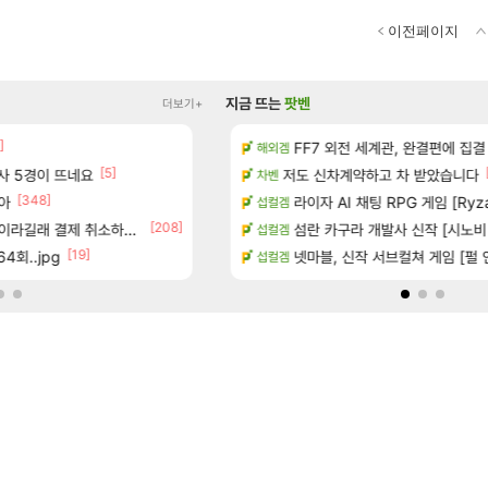
이전페이지
지금 뜨는
팟벤
더보기+
]
[1]
 다녀왔습니다.
100:8 보다 효율이 좋은 상향된 아
FF7 외전 세계관, 완결편에 집결
로아
해외겜
[5]
[86]
술사 5경이 뜨네요
터 공개
빵값 문의 후기
저도 신차계약하고 차 받았습니다
메이플
차벤
[348]
[1]
아
기습하는 법
이번주 교역소 룩 좋네요 2
라이자 AI 채팅 RPG 게임 [RyzaCh
와우
섭컬겜
[208]
[10
라길래 결제 취소하고 나왔다
카네이션 정보/공략글 모음
챌린저#77777 저격했습니다!
섬란 카구라 개발사 신작 [시노비 넥서
메이플
섭컬겜
[19]
4회..jpg
치노트 (8/5)
벨가르딘 나이트메어 TOP 10 직업
넷마블, 신작 서브컬쳐 게임 [펄 인 블루
로아
섭컬겜