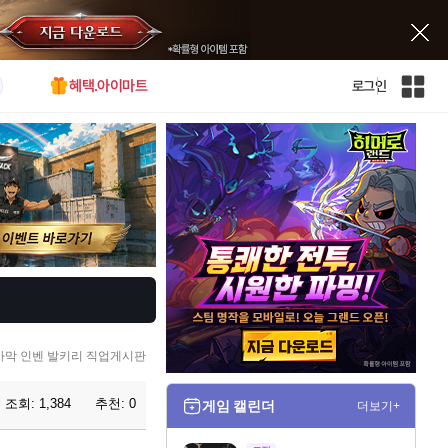
혜택.아이마트
로그인
인
벤
전
체
사
이
트
맵
사막 인벤 발키리 직업게시판
조회:
1,384
추천:
0
게임 캘린더
더보기+