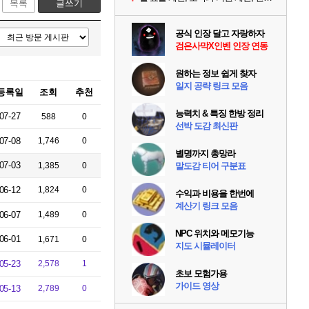
목록
글쓰기
공식 인장 달고 자랑하자
검은사막X인벤 인장 연동
원하는 정보 쉽게 찾자
일지 공략 링크 모음
등록일
조회
추천
능력치 & 특징 한방 정리
07-27
588
0
선박 도감 최신판
07-08
1,746
0
별명까지 총망라
07-03
1,385
0
말도감 티어 구분표
06-12
1,824
0
수익과 비용을 한번에
계산기 링크 모음
06-07
1,489
0
NPC 위치와 메모기능
06-01
1,671
0
지도 시뮬레이터
05-23
2,578
1
초보 모험가용
가이드 영상
05-13
2,789
0