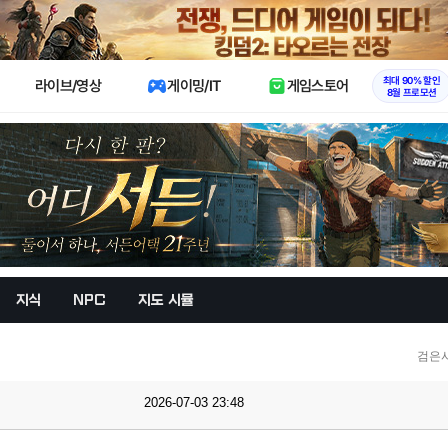
X
최대 90% 할인
라이브/영상
게이밍/IT
게임스토어
8월 프로모션
지식
NPC
지도 시뮬
검은
2026-07-03 23:48