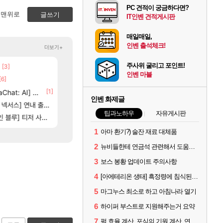
PC 견적이 궁금하다면?
맨위로
글쓰기
IT인벤 견적게시판
매일매일,
인벤 출석체크!
더보기+
주사위 굴리고 포인트!
[3]
[103]
[15]
제나 ㄷㄷ
에이전트 신캐인데 너무 약한거 아님?
챕터별 길찾기/지도 공략 (1 ~ 12장)
검은사막
비스트
인벤 마블
[6]
[205]
신호등 2인 40%글 존나 긁히네 씨발
스위치2판 ‘몬헌 와일즈’, 30~40fps 목표 추
메이플
해외겜
[1]
[81]
at: AI] 공개
벨가르딘 맛본 시점 민심 췤
4컷 만화 | 야간 보초는 너무 힘들어
로아
아주프로
인벤 화제글
0]
[63]
스] 연내 출시 예정
부산 헌혈 먹튀 ㄷㄷ..
테스트 때는 로비에 온라인 기능이 있는데
메이플
리밋제로
팁과노하우
자유게시판
[122]
[81]
별 분포
] 티저 사이트 오픈
보상 공지 나온거 10추 하니 올리자
비스트 오브 리인카네이션 오픈 트레일러
로아
PV
1
아마 환기?) 술잔 재료 대체품
2
뉴비들한테 연금석 관련해서 도움이 될까해서..(벨의심장 등)
3
보스 봉황 업데이트 주의사항
4
[아에테리온 생태] 흑정령에 침식된 검사/용병
5
마그누스 최소로 하고 아침나라 열기
6
하이퍼 부스트로 지원해주는거 요약
7
펄 효율 계산, 포식의 기원 계산, 연금석 계산 사이트 공유