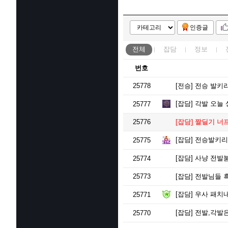
인증글
전체
잡담
정보
번호
25778
[전승]
전승 발키리
[잡담]
각발 오늘 
25777
25776
[잡담]
짤딜기 너
[잡담]
전승발키리 
25775
[잡담]
사냥 전발
25774
25773
[잡담]
전발님들 
[잡담]
우사 패치
25771
[잡담]
전발,각발은
25770