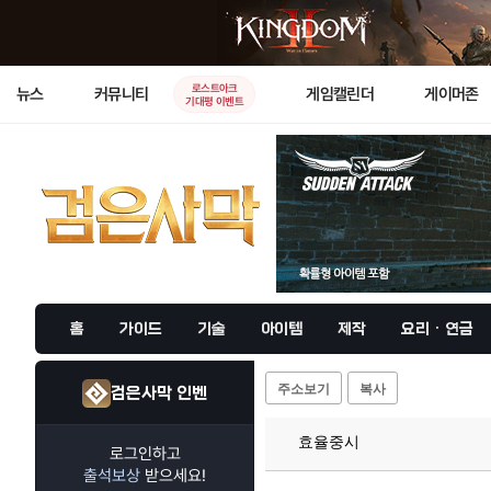
로스트아크
뉴스
커뮤니티
게임캘린더
게이머존
기대평 이벤트
홈
가이드
기술
아이템
제작
요리 · 연금
주소보기
복사
검은사막 인벤
효율중시
로그인하고
출석보상
받으세요!