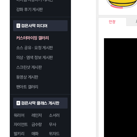
강화 후기 게시판
인장
검은사막 미디어
커스터마이징 갤러리
소스 공유 · 요청 게시판
의상 · 염색 정보 게시판
스크린샷 게시판
동영상 게시판
팬아트 갤러리
검은사막 클래스 게시판
워리어
레인저
소서러
자이언트
금수랑
무사
발키리
매화
위자드