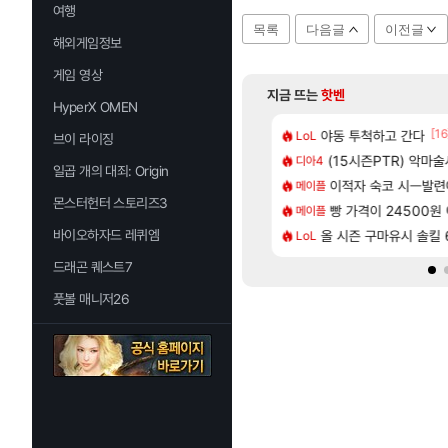
여행
목록
다음글
이전글
해외게임정보
게임 영상
지금 뜨는
핫벤
HyperX OMEN
[15]
[16
트 신캐인데 너무 약한거 아님?
 길찾기/지도 공략 (1 ~ 12장)
야동 투척하고 간다
7년만에 가족여행을
LoL
여행
브이 라이징
[205]
2인 40%글 존나 긁히네 씨발
2판 ‘몬헌 와일즈’, 30~40fps 목표 추정
(15시즌PTR) 악마
「에린」 컨셉 포스
디아4
아스오라
일곱 개의 대죄: Origin
[81]
맛본 시점 민심 췤
컷 만화 | 야간 보초는 너무 힘들어
이적자 숙코 시ㅡ발련
쿠를 먼저 보내서 
메이플
비스트
몬스터헌터 스토리즈3
[63]
혈 먹튀 ㄷㄷ..
스트 때는 로비에 온라인 기능이 있는데
빵 가격이 24500원 이
비스트 오브 리인
메이플
비스트
[81]
 나온거 10추 하니 올리자
 오브 리인카네이션 오픈 트레일러
바이오하자드 레퀴엠
올 시즌 구마유시 솔킬 6
리싱크드 1.06 패
LoL
리싱크드
드래곤 퀘스트7
풋볼 매니저26