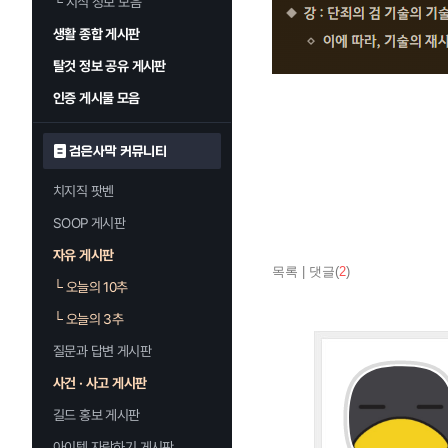
└
지식 정보 모음
생활 종합 게시판
탈것 정보 공유 게시판
인증 게시물 모음
검은사막 커뮤니티
치지직 팟벤
SOOP 게시판
자유 게시판
목록
|
댓글(
2
)
└
오늘의 10추
└
오늘의 3추
질문과 답변 게시판
사건 · 사고 게시판
길드 홍보 게시판
아이템 자랑하기 게시판