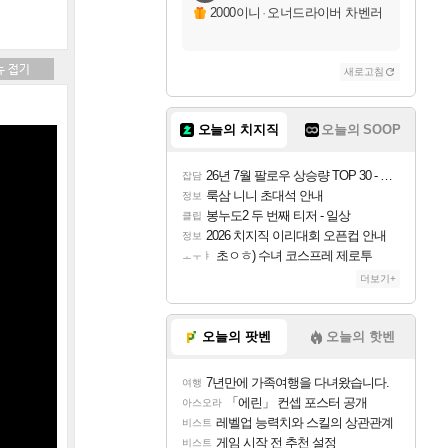
2000이니
·
오너드라이버 차벤러
새로고침
오늘의 치지직
오늘의 SOOP
26년 7월 팔로우 상승량 TOP 30 - 월간 치지직
잡담
룩삼 니니 초대석 안내
정보
봉누도2 두 번째 티저 - 일상
클립
2026 치지직 이리대회 오픈컵 안내
정보
초ㅇㅎ) 수녀 코스프레 제로투
ㅗㅜㅑ
더보기+
오늘의 팟벤
오늘의 핫벤
7년만에 가족여행을 다녀왔습니다.
여행
「에린」 컨셉 포스터 공개
아스오라
레벨업 능력치와 스킬의 상관관계
비스트
게임 시작 전 추천 설정
비스트