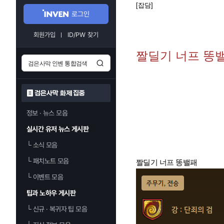
[잡담]
로그인
회원가입
ID/PW 찾기
짤딜기 너프 똥
검은사막 화제 집중
정보 · 뉴스 모음
실시간 유저 뉴스 게시판
└
소식 모음
└
패치노트 모음
짤딜기 너프 똥밸패
└
이벤트 모음
팁과 노하우 게시판
└
신규 · 복귀자 팁 모음