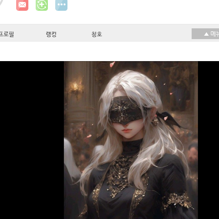
프로필
랭킹
칭호