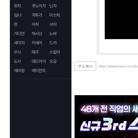
위치
쿠노이치
닌자
닼나
격투가
미스틱
란
아처
샤이
가디언
하사신
노바
세이지
커세어
드카
우사
매구
스칼라
도사
데드아이
오공
주소복사
https://www.inven.co.kr/b
세라핌
에이전트