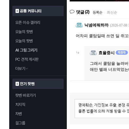
공통 커뮤니티
(2)
댓글
등록순
|
최신순
오픈 이슈 갤러리
닉넴에뭐하까
(2026-07-08 
오늘의 핫벤
어차피 쿨탐일때 쓰면 딜 쥐
오늘의 팟벤
AI 그림 그리기
효율중시
PC 견적 게시판
그래서 쿨탐을 늘려버
더보기
애만 밸패 너프먹었는
인기 팟벤
팟벤 바로가기
치지직
차벤
걸그룹