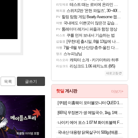
테스트 때는 로비에 온라인 기능이 있는데
리밋제로
스위치2판 ‘몬헌 와일즈’, 30~40fps 목표 추정
해외겜
힐링 탐험 게임 Bearly Awesome 챕터 1 트레일러
PV
국내에도 이쁜곳이 많은것 같습니다
여행
툼레이더 레가시 퍼즐과 함정 영상
PV
쿠를 먼저 보내서 기습하는 법
비스트
[무한대] 출시일, 8월 13일에 나오나
섭컬겜
7월~8월 부산-단양-충주-울진 다녀왔어요~
여행
스누피냥님
명조
캐릭터 소개 - 카가미하라 하루
아스오라
리싱크드 1.06 패치노트 (8/5)
리싱크드
새로고침
목록
글쓰기
핫딜
게시판
더보기+
[쿠팡] 이홈웨이 포터블모니터 QLED 16인치 (290,730원/무료)
[65%] 우정본가 생 메밀국수, 1kg, 1팩 + 시원한 메밀장, 40g, 6개
나이키 에어 포스 1 07 M 화이트블랙 FJ4146-129
국내산 대용량 닭목살구이 500g (매콤or달콤)