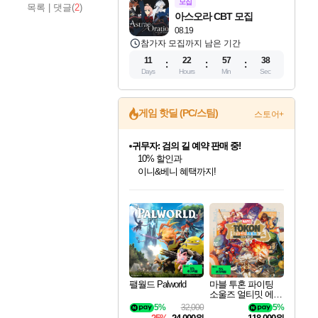
모집
목록
|
댓글(
2
)
아스오라 CBT 모집
08.19
참가자 모집까지 남은 기간
11
22
57
36
Days
Hours
Min
Sec
게임 핫딜 (PC/스팀)
스토어+
비스트 오브 리인카네이션 정식 출시!
게임프릭 신작 IP
네이버 혜택가와 함께 예약하세요!
인벤게임즈 8월 특별 할인!
드래곤소드: 어웨이크닝 입점!
문명 7 특별 할인!
귀무자: 검의 길 예약 판매 중!
커세어 코브 출시 기념 할인!
더 렐릭 퍼스트 가디언 정식 출시
베데스다 40주년 기념 할인 중!
마블 투혼 파이팅 소울즈 예약 판매 중!
캡콤 프렌차이즈 할인 진행 중!
캡콤 일부 상품 상시 할인
스타워즈 은하계 레이서
로블록스 기프트 카드 공식 입점
인기 퍼블리셔 모음!
스팀으로 만나는 드래곤소드!
조선&고려 DLC 출시 예정
10% 할인과
해적'섬'을 발전시키자!
설화x하드코어 액션!
베데스다의 명작들을
마블 히어로 총 출동&화려한 격투!
몬헌, 바하 등 인기 IP를
몬헌 와일즈 & 드래곤즈 도그마2
인벤게임즈에서 10% 추가 적립
Robux를 가장 안전하고
최대 90% 할인가를 만나보세요!
네이버혜택과 함께 만나보세요!
50%할인&추가 적립까지!
이니&베니 혜택까지!
할인&네이버혜택으로 만나보세요!
네이버페이 혜택과 만나보세요!
40주년 프로모션으로 만나보세요!
네이버 포인트 혜택까지!
할인가에 만나보세요!
일부 에디션 상시 할인!
혜택으로 예약 판매 중
편안하게 충전하세요
팰월드 Palworld
마블 투혼 파이팅
소울즈 얼티밋 에디
션 예약구매 MARV
5%
32,000
5%
EL Tokon Fighting S