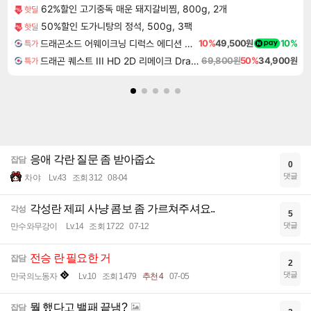
62%할인 고기중독 매운 돼지갈비찜, 800g, 2개
핫딜
50%할인 도가니탕의 정석, 500g, 3팩
핫딜
드래곤소드 어웨이크닝 디럭스 에디션 DragonSword Awakening Deluxe Edition
10%
49,500원
10%
특가
드래곤 퀘스트 III HD 2D 리메이크 Dragon Quest III HD 2D Remake
69,800원
50%
34,900원
특가
응애 각란 질문 좀 받아줍쇼
잡담
0
댓글
차야
Lv.43
조회 312
08-04
각성란 제피 사냥 콤보 좀 가르쳐주셔요..
각성
5
댓글
만수와무강이
Lv.14
조회 1722
07-12
전승 란 필요한 거
잡담
2
댓글
만국의노동자
Lv.10
조회 1479
추천 4
07-05
뭘 했다고 밸패 끝냄?
잡담