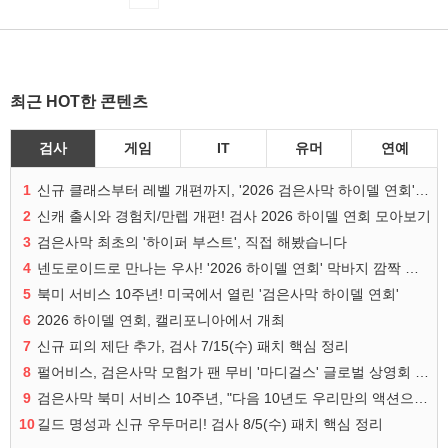
최근 HOT한 콘텐츠
검사
게임
IT
유머
연예
1
신규 클래스부터 레벨 개편까지, '2026 검은사막 하이델 연회' 총정리
2
신캐 출시와 경험치/만렙 개편! 검사 2026 하이델 연회 모아보기
3
검은사막 최초의 '하이퍼 부스트', 직접 해봤습니다
4
넨도로이드로 만나는 우사! '2026 하이델 연회' 막바지 깜짝 공개
5
북미 서비스 10주년! 미국에서 열린 '검은사막 하이델 연회'
6
2026 하이델 연회, 캘리포니아에서 개최
7
신규 피의 제단 추가, 검사 7/15(수) 패치 핵심 정리
8
펄어비스, 검은사막 모험가 팬 무비 '마디걸스' 글로벌 상영회 개최
9
검은사막 북미 서비스 10주년, "다음 10년도 우리만의 액션으로"
10
길드 명성과 신규 우두머리! 검사 8/5(수) 패치 핵심 정리