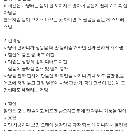
테네같은 사냥터는 몹이 잘 모이지도 않아서 몹들이 딸피로 계속 살
아남음
별무처럼 몹이 모여서 나오는 곳 아니면 저 짤몹들 남는 게 스트레
스임
2. 편의성
사냥이 편하니까 성능을 더 안 올려줄 거라면 진짜 편하게 해주셈
a. 절연에 붙은 공 버프 이전
b. 꿰뚫는 심장의 방깍 디버프 이전
c. 살풀이 쿨타임 감소 및 범위 증가
사냥을 진짜 편하게 만들면 타 직업들 사기니 뭐니 해도 불만 없음
애초에 저점 높고 고점 낮은데 사냥 편한 게 직업 컨셉이 됐는데 그
컨셉대로 해달라는 거임
a. 절연
절연은 모션 캔슬하고 버프만 받으려고 뒤에 탄각추나 기품을 같이
사용함
다만 사냥하다 보면 모캔이 생각만큼 딱딱 되는 게 아니라서 불편함