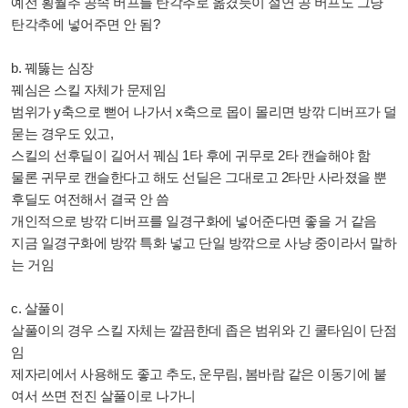
예전 횡월추 공속 버프를 탄각추로 옮겼듯이 절연 공 버프도 그냥
탄각추에 넣어주면 안 됨?
b. 꿰뚫는 심장
꿰심은 스킬 자체가 문제임
범위가 y축으로 뻗어 나가서 x축으로 몹이 몰리면 방깎 디버프가 덜
묻는 경우도 있고,
스킬의 선후딜이 길어서 꿰심 1타 후에 귀무로 2타 캔슬해야 함
물론 귀무로 캔슬한다고 해도 선딜은 그대로고 2타만 사라졌을 뿐
후딜도 여전해서 결국 안 씀
개인적으로 방깎 디버프를 일경구화에 넣어준다면 좋을 거 같음
지금 일경구화에 방깎 특화 넣고 단일 방깎으로 사냥 중이라서 말하
는 거임
c. 살풀이
살풀이의 경우 스킬 자체는 깔끔한데 좁은 범위와 긴 쿨타임이 단점
임
제자리에서 사용해도 좋고 추도, 운무림, 봄바람 같은 이동기에 붙
여서 쓰면 전진 살풀이로 나가니