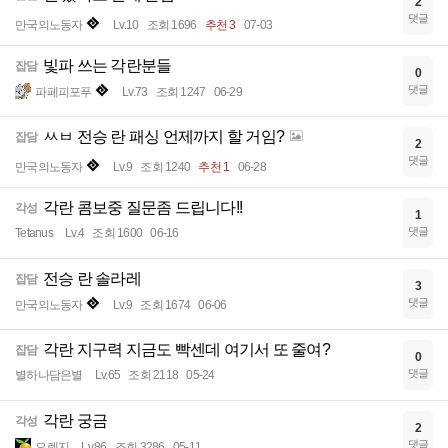
2
댓글
만국의노동자
Lv.10
조회 1696
추천 3
07-03
빛파 쓰는 각란분들
잡담
0
댓글
파페피포푸
Lv.73
조회 1247
06-29
ㅆㅂ 전승 란 패싱 언제까지 할 거임?
잡담
2
댓글
만국의노동자
Lv.9
조회 1240
추천 1
06-28
각란 콤보중 질문좀 드립니다!!
각성
1
댓글
Tetanus
Lv.4
조회 1600
06-16
전승 란 솔라레
잡담
3
댓글
만국의노동자
Lv.9
조회 1674
06-06
각란 지구력 지금도 빡센데 여기서 또 줄여?
잡담
0
댓글
별하나담은별
Lv.65
조회 2118
05-24
각란 궁금
각성
2
댓글
오렌지
Lv.86
조회 3286
05-11