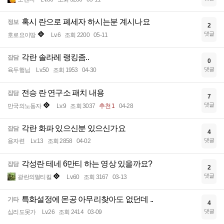
혹시 란으로 폐세자 하시는분 계시나요
정보
2
댓글
호로요이땅
Lv.6
조회 2200
05-11
각란 솔라레 랭킹좀..
잡담
0
댓글
육두행님
Lv.50
조회 1953
04-30
전승 란 연구소 패치 내용
잡담
7
댓글
만국의노동자
Lv.9
조회 3037
추천 1
04-28
각란 화파 있으신분 있으신가요
잡담
4
댓글
용자련
Lv.13
조회 2858
04-02
각성란 테네 6만티 하는 영상 있을까요?
잡담
2
댓글
광란의멀티킬
Lv.60
조회 3167
03-13
특화설정에 몬공 아무리찾아도 없던데 ..
기타
4
댓글
십리도못가
Lv.26
조회 2414
03-09