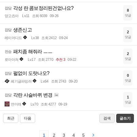
각성 란 콤보정리된건없나요?
잡담
8
댓글
망고죠아
Lv.11
조회 6039
09-26
생존신고
잡담
2
댓글
레이어디드
Lv.38
조회 2412
09-24
패치좀 해줘라 ㅡㅡ
전승
2
댓글
로아아쳐
Lv.17
조회 2770
추천 3
09-22
펄없이 도랏나오?
잡담
0
댓글
폐기글파밍러
Lv.64
조회 2743
09-20
각란 사슬바퀴 변경
잡담
1
댓글
연미래
Lv.70
조회 4277
09-19
최근
다음
검색
글쓰기
1
2
3
4
5