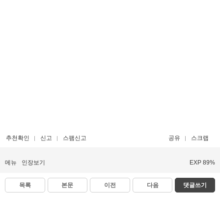
추천확인
신고
스팸신고
공유
스크랩
메뉴
인장보기
EXP 89%
목록
본문
이전
다음
댓글쓰기