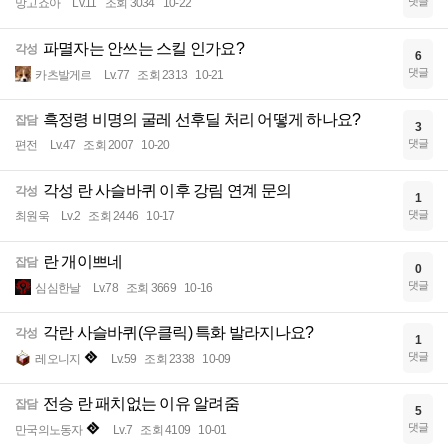
댓글
망고죠아
Lv.11
조회 3034
10-22
파멸자는 안쓰는 스킬 인가요?
각성
6
댓글
카츠발게르
Lv.77
조회 2313
10-21
흑정령 비명의 굴레 선후딜 처리 어떻게 하나요?
잡담
3
댓글
편전
Lv.47
조회 2007
10-20
각성 란 사슬바퀴 이후 강림 연계 문의
각성
1
댓글
최원욱
Lv.2
조회 2446
10-17
란 개이쁘네
잡담
0
댓글
심심한날
Lv.78
조회 3669
10-16
각란 사슬바퀴(우클릭) 특화 발라지나요?
각성
1
댓글
레오니지
Lv.59
조회 2338
10-09
전승 란 패치없는 이유 알려줌
잡담
5
댓글
만국의노동자
Lv.7
조회 4109
10-01