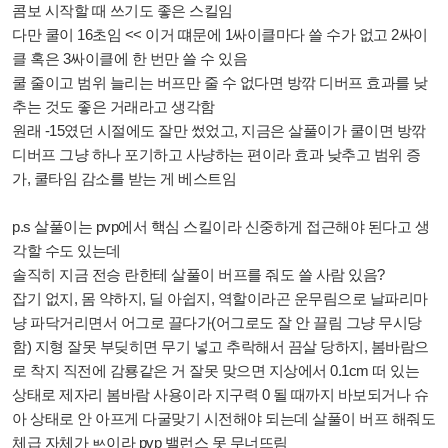
콤보 시작할 때 쓰기도 좋은 스킬임
다만 쿨이 16초임 << 이거 떄문에 1싸이클마다 쓸 수가 없고 2싸이
클 혹은 3싸이클에 한 번만 쓸 수 있음
쿨 줄이고 범위 늘리는 버프만 줄 수 없다면 방깎 디버프 효과를 낮
추는 것도 좋은 거래라고 생각함
원래 -15였던 시절에도 잘만 썼었고, 지금은 살풀이가 쿨이면 방깎
디버프 그냥 하나 포기하고 사냥하는 편이라 효과 낮추고 범위 증
가, 쿨타임 감소를 받는 게 베스트임
p.s 살풀이는 pvp에서 핵심 스킬이라 신중하게 접근해야 된다고 생
각할 수도 있는데
솔직히 지금 전승 란한테 살풀이 버프를 줘도 쓸 사람 있음?
잡기 없지, 몸 약하지, 딜 아쉽지, 역할이라곤 운무림으로 날파리마
냥 파닥거리면서 어그로 끌다가(어그로도 잘 안 끌림 그냥 무시당
함) 지형 잘못 부딪히면 무기 넣고 추락해서 끔살 당하지, 봄바람으
로 착지 직전에 감룡같은 거 잘못 맞으면 지상에서 0.1cm 떠 있는
상태로 제자리 봄바람 사용이라 지구력 0 될 때까지 바보되거나 슈
아 상태로 안 아프게 다굴맞기 시전해야 되는데 살풀이 버프 해줘도
체급 자체가 ㅄ이라 pvp 밸런스 못 무너뜨림