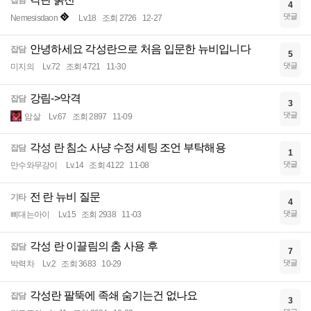
잡담
4
댓글
Nemesisdaon
Lv.18
조회 2726
12-27
안녕하세요 각성란으로 처음 입문한 뉴비입니다
잡담
5
댓글
미지의
Lv.72
조회 4721
11-30
강림->악격
잡담
3
댓글
암살
Lv.67
조회 2897
11-09
각성 란 침소 사냥 수정 세팅 조언 부탁해용
잡담
1
댓글
만수와무강이
Lv.14
조회 4122
11-08
전 란 뉴비 질문
기타
4
댓글
삐대는아이
Lv.15
조회 2938
11-03
각성 란 이끌림의 춤 사용 후
잡담
7
댓글
박력차
Lv.2
조회 3683
10-29
각성란 팔뚝에 족쇄 숨기는건 없나요
잡담
3