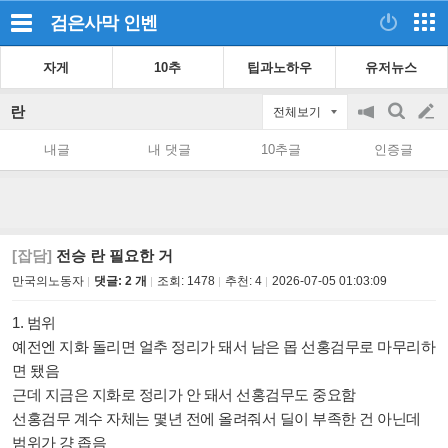
검은사막
인벤
자게
10추
팁과노하우
유저뉴스
란
전체보기
공
검
글
지
색
내글
내 댓글
10추글
인증글
on/off
쓰
기
[잡담]
전승 란 필요한 거
만국의노동자
댓글: 2 개
조회:
1478
추천:
4
2026-07-05 01:03:09
1. 범위
예전엔 지화 돌리면 얼추 정리가 돼서 남은 몹 선홍검무로 마무리하
면 됐음
근데 지금은 지화로 정리가 안 돼서 선홍검무도 중요함
선홍검무 계수 자체는 몇년 전에 올려줘서 딜이 부족한 건 아닌데
범위가 걍 좁음