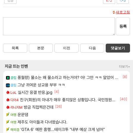
답글
2
0
새로고침
등록
목록
본문
이전
다음
댓글보기
지금 뜨는 인벤
더보기+
[8]
풍월량) 물소는 왜 물소라고 하는거야? 아! 그만 ㅋㅋ 알았어 ㅋㅋ
클립
그냥 귀여운 상교용 부부 ㅋㅋ
클립
[4]
실시간 응갤 반응.jpg
LoL
[40]
친구(회원)의 아내가 매우 좋지않은 상황입니다. 국민청원동의를 부탁드립니다.(췌장암 신약)
디아4
[26]
방금 직접찍은건데
리니지M
운문댐
여행
제주도 아이들과 다녀왔습니다.
여행
‘GTA 6’ 예판 흥행…테이크투 “내부 예상 크게 넘어”
해외겜