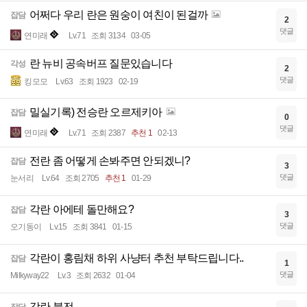
어쩌다 우리 란은 원숭이 여친이 된걸까
잡담
2
댓글
연미래
Lv.71
조회 3134
03-05
란 뉴비 공속버프 질문있습니다
각성
2
댓글
킹모모
Lv.63
조회 1923
02-19
밀실기록) 전승란 오르제키아
잡담
0
댓글
연미래
Lv.71
조회 2387
추천 1
02-13
전란 좀 어떻게 손봐주면 안되겠니?
잡담
3
댓글
눈서리
Lv.64
조회 2705
추천 1
01-29
각란 아에테 돌만해요?
잡담
3
댓글
오기동이
Lv.15
조회 3841
01-15
각란이 홍림채 하위 사냥터 추천 부탁드립니다..
잡담
1
댓글
Milkyway22
Lv.3
조회 2632
01-04
각란 붉전