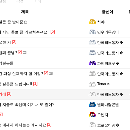
전승
각성
기타
제목
글쓴이
질문 좀 받아줍쇼
차야
[5]
 사냥 콤보 좀 가르쳐주셔요..
만수와무강이
[2]
요한 거
만국의노동자
[2]
밸패 끝냄?
만국의노동자
 각란분들
파페피포푸
[2]
란 패싱 언제까지 할 거임?
만국의노동자
[1]
 질문좀 드립니다!!
Tetanus
[3]
라레
만국의노동자
 지금도 빡센데 여기서 또 줄여?
별하나담은별
2]
오렌지
[2]
 폐세자 하시는분 계시나요
호로요이땅