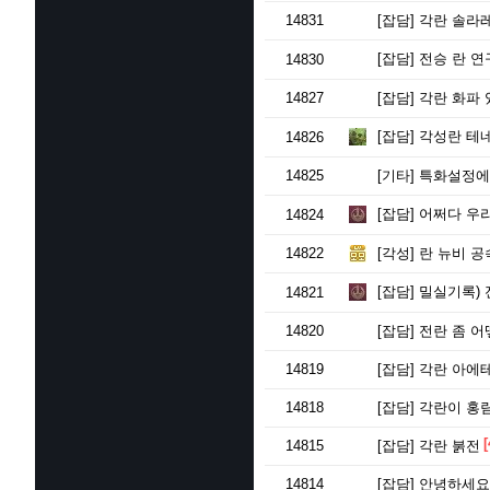
14831
[잡담]
각란 솔라레
[잡담]
전승 란 연
14830
14827
[잡담]
각란 화파
[잡담]
각성란 테네
14826
14825
[기타]
특화설정에 
[잡담]
어쩌다 우리
14824
14822
[각성]
란 뉴비 
[잡담]
밀실기록) 
14821
14820
[잡담]
전란 좀 어
14819
[잡담]
각란 아에테
14818
[잡담]
각란이 홍림
[
14815
[잡담]
각란 붉전
14814
[잡담]
안녕하세요