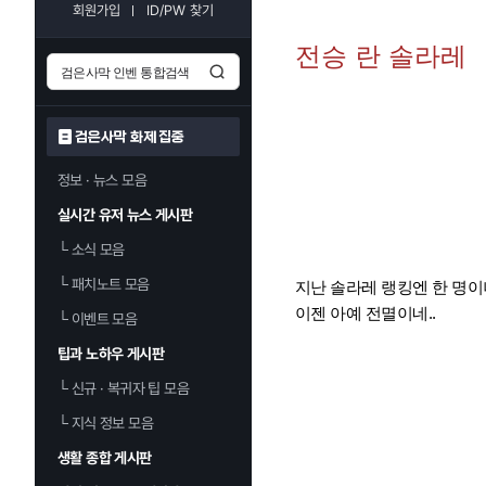
회원가입
ID/PW 찾기
전승 란 솔라레
검은사막 화제 집중
정보 · 뉴스 모음
실시간 유저 뉴스 게시판
└
소식 모음
└
패치노트 모음
지난 솔라레 랭킹엔 한 명이
이젠 아예 전멸이네..
└
이벤트 모음
팁과 노하우 게시판
└
신규 · 복귀자 팁 모음
└
지식 정보 모음
생활 종합 게시판