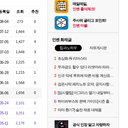
매일매일,
인벤 출석체크!
등록일
조회
추천
주사위 굴리고 포인트!
08-04
273
0
인벤 마블
07-12
1,664
0
인벤 화제글
07-05
1,427
4
팁과노하우
자유게시판
07-03
1,648
3
1
초상화 AI 리마스터
06-29
1,225
0
2
무과금도 할수 있다 리셋마라 따라하기
06-28
1,215
1
3
신규 악세 루트에 따른 비용 계산표 #에크레타#아페론#카라자드#데보레카
06-16
1,568
0
4
검은사막 패치노트 요약, 공지사항 검색, AI 사서 사이트 공유 (칼페온 도서관)
5
[임시짤팁] 아그리스 열기 내일부터 꺼봅시다.
06-06
1,656
0
6
하이퍼부스트 완벽 가이드[시즌 졸업 부터 공방합 750까지] _ 21시간 26분 컷 성장 꿀팁 총 정리
05-24
2,101
0
7
아마 환기?) 술잔 재료 대체품
05-11
3,251
0
05-11
2,176
0
공식 인장 달고 자랑하자