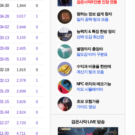
검은사막X인벤 인장 연동
04-30
1,944
0
원하는 정보 쉽게 찾자
04-28
3,017
1
일지 공략 링크 모음
04-02
2,848
0
능력치 & 특징 한방 정리
선박 도감 최신판
03-13
3,155
0
03-09
2,405
0
별명까지 총망라
말도감 티어 구분표
03-05
3,120
0
수익과 비용을 한번에
02-19
1,915
0
계산기 링크 모음
02-13
2,378
1
NPC 위치와 메모기능
지도 시뮬레이터
01-29
2,699
1
초보 모험가용
01-15
3,826
0
가이드 영상
01-04
2,624
0
검은사막 LIVE 방송
12-27
2,720
0
11-30
4,711
0