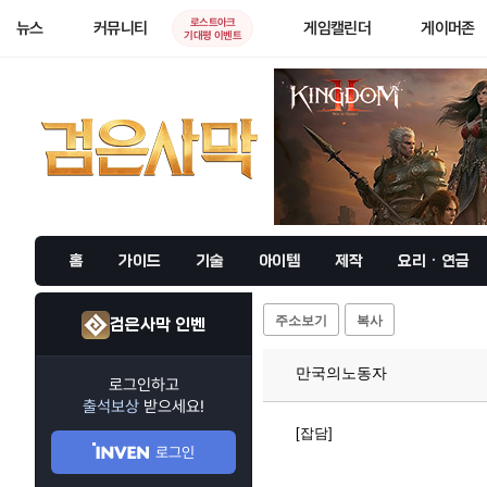
로스트아크
뉴스
커뮤니티
게임캘린더
게이머존
기대평 이벤트
홈
가이드
기술
아이템
제작
요리 · 연금
주소보기
복사
검은사막 인벤
만국의노동자
로그인하고
출석보상
받으세요!
[잡담]
로그인