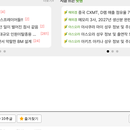
지금 뜨는
팟벤
더보기+
[4]
[1]
[5]
?
D.mon 스킬셋 나왔다
중국 CXMT, D램 매출 점유율 7%…
오버워치
해외겜
[2]
[29]
스프레이어들!!
위치 공략 (36개) - 미식가 도전과제
결국 돌고 돌아 와우
메모리 3사, 2027년 생산분 완
와우
해외겜
[2]
던 일이 벌어진 참사 같음
과 앞으로의 예상 (루머)
영웅무기도안 제작 질문
아사쿠라 마이 성우 정보 및 주
SOL
아스오라
[261]
[3]
규모 인원이탈종용 추정사건
- 서리화신의 분노 티저
D.mon 스킬셋 특전 공개
아스오라 성우 정보 및 출연작 
오버워치
아스오라
[24]
서 악랄한 BM 설계
행…테이크투 “내부 예상 크게 넘어”
환산 13만 스펙으로 삐져서 매주 수로 10만점 치
아키츠 아키나 성우 정보 및 주
메이플
아스오라
10추글
즐겨찾기