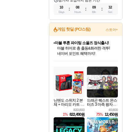
참가자 모집까지 남은 기간
10
08
09
31
Days
Hours
Min
Sec
게임 핫딜 (PC/스팀)
스토어+
마블 투혼 파이팅 소울즈 정식출시!
마블 히어로 총 출동&화려한 격투!
네이버 포인트 혜택까지!
인벤게임즈 8월 특별 할인!
드래곤소드: 어웨이크닝 입점!
문명 7 특별 할인!
귀무자: 검의 길 예약 판매 중!
비스트 오브 리인카네이션 정식 출시!
커세어 코브 출시 기념 할인!
더 렐릭 퍼스트 가디언 정식 출시
베데스다 40주년 기념 할인 중!
캡콤 프렌차이즈 할인 진행 중!
캡콤 일부 상품 상시 할인
스타워즈 은하계 레이서
로블록스 기프트 카드 공식 입점
인기 퍼블리셔 모음!
스팀으로 만나는 드래곤소드!
조선&고려 DLC 출시 예정
10% 할인과
게임프릭 신작 IP
해적'섬'을 발전시키자!
설화x하드코어 액션!
베데스다의 명작들을
몬헌, 바하 등 인기 IP를
몬헌 와일즈 & 드래곤즈 도그마2
인벤게임즈에서 10% 추가 적립
Robux를 가장 안전하고
최대 90% 할인가를 만나보세요!
네이버혜택과 함께 만나보세요!
50%할인&추가 적립까지!
이니&베니 혜택까지!
네이버 혜택가와 함께 예약하세요!
할인&네이버혜택으로 만나보세요!
네이버페이 혜택과 만나보세요!
40주년 프로모션으로 만나보세요!
할인가에 만나보세요!
일부 에디션 상시 할인!
혜택으로 예약 판매 중
편안하게 충전하세요
닌텐도 스위치 2 본
드래곤 퀘스트 몬스
체 + 마리오 카트 월
터즈 3 마족 왕자와
드 + 슈퍼 마리오 파
엘프의 여행 Dragon
830,800
49,800
티 잼버리 닌텐도
Quest Monsters The
1%
822,490원
75%
12,450원
스위치 2 에디션 +
Dark Prince
잼버리 TV 번들