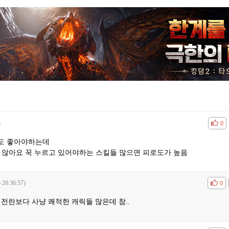
)
공감
비공
0
도 좋아야하는데
 않아요 꾹 누르고 있어야하는 스킬들 많으면 피로도가 높음
 20:36:57)
공감
비공
0
전란보다 사냥 쾌적한 캐릭들 많은데 참..