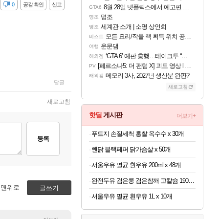
감
0
공감 확인
신고
8월 28일 넷플릭스에서 예고편 공개 예정
GTA6
명조
명조
세계관 소개 | 소명 상인회
명조
모든 요리/작물 책 획득 위치 공략 (36개) - 미식가 도전과제
비스트
운문댐
여행
‘GTA 6’ 예판 흥행…테이크투 “내부 예상 크게 넘어”
해외겜
[페르소나5: 더 팬텀 X] 괴도 영상 l 타카마키 안·댄싱 스타
PV
메모리 3사, 2027년 생산분 완판?
해외겜
답글
새로고침
새로고침
핫딜
게시판
더보기+
푸드지 손질세척 홍찰 옥수수 x 30개
등록
뺀닭 블랙페퍼 닭가슴살 x 50개
서울우유 멸균 흰우유 200ml x 48개
완전두유 검은콩 검은참깨 고칼슘 190ml x 60개
맨위로
글쓰기
서울우유 멸균 흰우유 1L x 10개