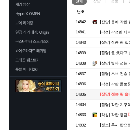
전체
잡담
정보
게임 영상
번호
HyperX OMEN
14842
[잡담]
응애 각란 
브이 라이징
일곱 개의 대죄: Origin
14841
[각성]
각성란 제피
몬스터헌터 스토리즈3
[잡담]
전승 란 필
14840
바이오하자드 레퀴엠
[잡담]
뭘 했다고 
14839
드래곤 퀘스트7
[잡담]
빛파 쓰는
14838
풋볼 매니저26
[잡담]
ㅆㅂ 전승 
14837
14836
[각성]
각란 콤보중
[잡담]
전승 란 솔
14835
14834
[잡담]
각란 지구력
[
14833
[각성]
각란 궁금
[정보]
혹시 란으로
14832