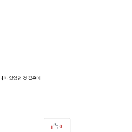
나마 있었던 것 깉은데
0