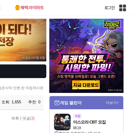
혜택.아이마트
로그인
인
벤
전
체
사
이
트
맵
검은사막 인벤 란 직업게시판
조회:
1,655
추천:
0
게임 캘린더
더보기+
모집
목록
|
댓글(
3
)
아스오라 CBT 모집
08.19