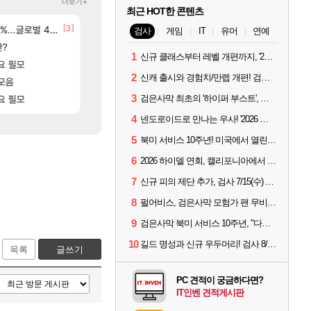
더보기+
최근 HOT한 콘텐츠
[3]
[8]
글로벌 4위로 부상
선녀바위해수욕장
신규 악세, 수정, 유물, 외형, 물약 요약
검은사막
여행
검사
게임
IT
유머
연예
[17]
판?
오만9층 주긴주는군요?
8월 28일 넷플릭스에서 예고편 공개 예정
리니지M
GTA6
1
신규 클래스부터 레벨 개편까지, '2026 검은사막 하이델 연회' 총정리
[
요 필모
15기래더 패치노트 별거 없네요~없데이트수준?
카가미하라 하루 성우 정보 및 주요 필모
디아2
아스오라
2
신캐 출시와 경험치/만렙 개편! 검사 2026 하이델 연회 모아보기
[170]
모음
분내학개론
모든 바우에라 업그레이드 아이템 획득 위치 공략 (89
메이플
비스트
[88]
[57]
3
고있으면 ㅋㅋ
요 필모
ㅇㅂ ) 재밌게 까네
모든 엘리트 골렘 위치 공략 (30개) - 방랑 결
검은사막 최초의 '하이퍼 부스트', 직접 해봤습니다
메이플
비스트
4
넨도로이드로 만나는 우사! '2026 하이델 연회' 막바지 깜짝 공개
5
북미 서비스 10주년! 미국에서 열린 '검은사막 하이델 연회'
6
2026 하이델 연회, 캘리포니아에서 개최
7
신규 피의 제단 추가, 검사 7/15(수) 패치 핵심 정리
8
펄어비스, 검은사막 모험가 팬 무비 '마디걸스' 글로벌 상영회 개최
9
검은사막 북미 서비스 10주년, "다음 10년도 우리만의 액션으로"
10
길드 명성과 신규 우두머리! 검사 8/5(수) 패치 핵심 정리
목록
글쓰기
PC 견적이 궁금하다면?
IT인벤 견적게시판