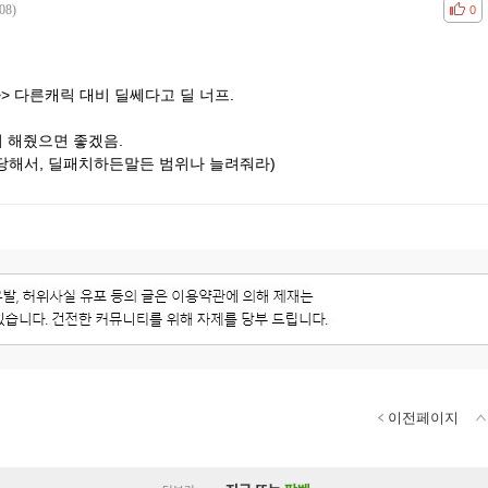
08)
공감
비공
0
>> 다른캐릭 대비 딜쎄다고 딜 너프.
치 해줬으면 좋겠음.
 당해서, 딜패치하든말든 범위나 늘려줘라)
이전페이지