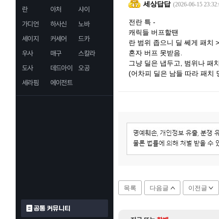
세상답답
(2026-06-15 23:32:
란
아처
샤이
전란 특 -
가디언
하사신
노바
캐릭들 버프할땐
세이지
커세어
드카
란 범위 좁으니 딜 쎄게 패치 
혼자 버프 못받음.
우사
매구
스칼라
그냥 딜은 냅두고, 범위나 패
도사
데드아이
오공
(어차피 딜은 남들 따라 패치
세라핌
에이전트
목록
다음글
이전글
공통 커뮤니티