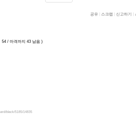
공유
스크랩
신고하기
54 / 마격까지 43 남음 )
oard/black/5185/14835