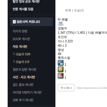
탈것 정보 공유 게시판
인증 게시물 모음
목록
|
댓글(
3
)
레벨
검은사막 커뮤니티
경험치
치지직 팟벤
1,347
(73%)
/ 1,401
( 다음 레벨까지 
포인트
SOOP 게시판
이니
2,223
베니
2
자유 게시판
명성
49
└
오늘의 10추
획득스킬
└
오늘의 3추
1
질문과 답변 게시판
1
사건 · 사고 게시판
1
길드 홍보 게시판
주소복사
https://www.inven.co.kr/b
아이템 자랑하기 게시판
강화 후기 게시판