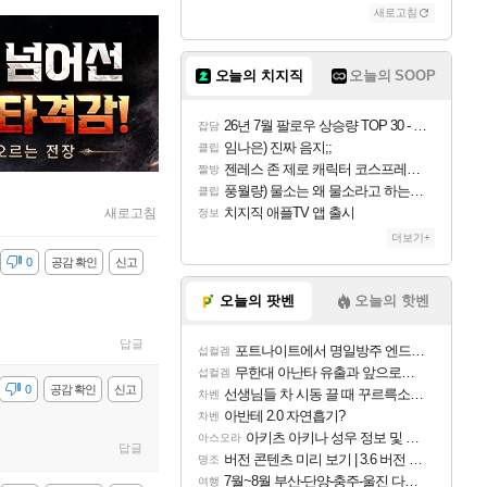
새로고침
오늘의 치지직
오늘의 SOOP
26년 7월 팔로우 상승량 TOP 30 - 월간 치지직
잡담
임나은) 진짜 음지;;
클립
젠레스 존 제로 캐릭터 코스프레한 꽁주
짤방
풍월량) 물소는 왜 물소라고 하는거야? 아! 그만 ㅋㅋ 알았어 ㅋㅋ
클립
치지직 애플TV 앱 출시
새로고침
정보
더보기+
감
0
공감 확인
신고
오늘의 팟벤
오늘의 핫벤
답글
포트나이트에서 명일방주 엔드필드 [펠리카] 판매 예정
섭컬겜
무한대 아난타 유출과 앞으로의 예상 (루머)
섭컬겜
감
0
공감 확인
신고
선생님들 차 시동 끌 때 꾸르륵소리나는데
차벤
아반테 2.0 자연흡기?
차벤
아키츠 아키나 성우 정보 및 주요 필모
아스오라
답글
버전 콘텐츠 미리 보기 | 3.6 버전 「신기루 속 등불 그림자, 속세에 깃든 검의 결심」이 8월 20일에 업데이트됩니다!
명조
7월~8월 부산-단양-충주-울진 다녀왔어요~
여행