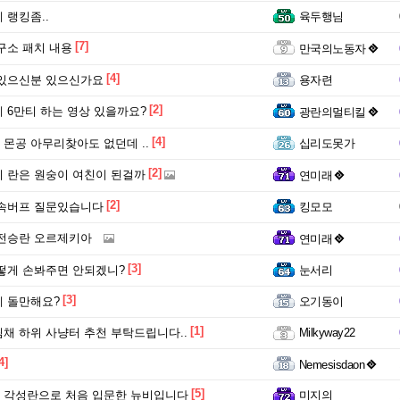
 랭킹좀..
육두행님
[7]
구소 패치 내용
만국의노동자
[4]
 있으신분 있으신가요
용자련
[2]
 6만티 하는 영상 있을까요?
광란의멀티킬
[4]
몬공 아무리찾아도 없던데 ..
십리도못가
[2]
 란은 원숭이 여친이 된걸까
연미래
[2]
공속버프 질문있습니다
킹모모
전승란 오르제키아
연미래
[3]
떻게 손봐주면 안되겠니?
눈서리
[3]
 돌만해요?
오기동이
[1]
채 하위 사냥터 추천 부탁드립니다..
Milkyway22
4]
Nemesisdaon
[5]
 각성란으로 처음 입문한 뉴비입니다
미지의