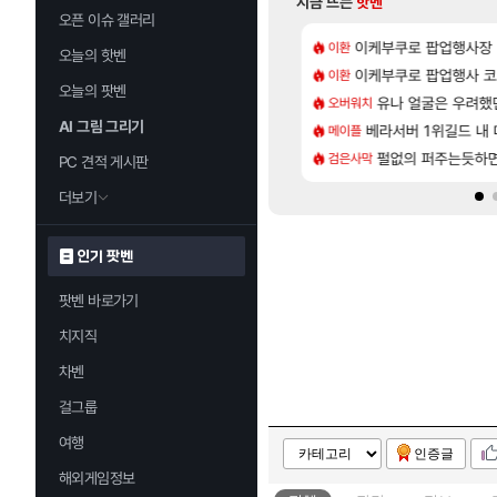
지금 뜨는
핫벤
오픈 이슈 갤러리
[8]
위해수욕장
악세, 수정, 유물, 외형, 물약 요약
이케부쿠로 팝업행사장
아반테 2.0 자연흡기
이환
차벤
오늘의 핫벤
[17]
9층 주긴주는군요?
 28일 넷플릭스에서 예고편 공개 예정
이케부쿠로 팝업행사 코
모든 요리/작물 책 획득 
이환
비스트
오늘의 팟벤
[7]
더 패치노트 별거 없네요~없데이트수준?
가미하라 하루 성우 정보 및 주요 필모
유나 얼굴은 우려했
무한대 아난타 유출
오버워치
섭컬겜
AI 그림 그리기
[170]
개론
바우에라 업그레이드 아이템 획득 위치 공략 (89개)
베라서버 1위길드 내 대
라스트 에포크 시즌5 
메이플
PV
[57]
 재밌게 까네
엘리트 골렘 위치 공략 (30개) - 방랑 결투가
펄없의 퍼주는듯하면
‘GTA 6’ 예판 흥
검은사막
해외겜
PC 견적 게시판
더보기
인기 팟벤
팟벤 바로가기
치지직
차벤
걸그룹
여행
인증글
해외게임정보