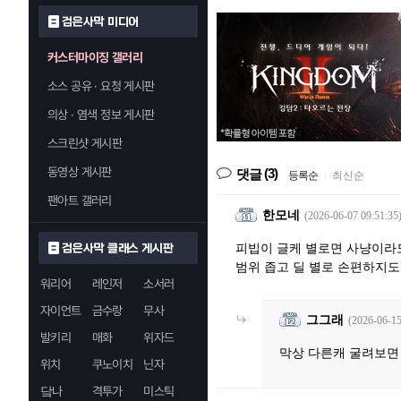
검은사막 미디어
커스터마이징 갤러리
소스 공유 · 요청 게시판
의상 · 염색 정보 게시판
스크린샷 게시판
동영상 게시판
(3)
댓글
등록순
|
최신순
팬아트 갤러리
한모네
(2026-06-07 09:51:35
피빕이 글케 별로면 사냥이라
검은사막 클래스 게시판
범위 좁고 딜 별로 손편하지도
워리어
레인저
소서러
자이언트
금수랑
무사
그그래
(2026-06-15
발키리
매화
위자드
막상 다른캐 굴려보면 
위치
쿠노이치
닌자
닼나
격투가
미스틱