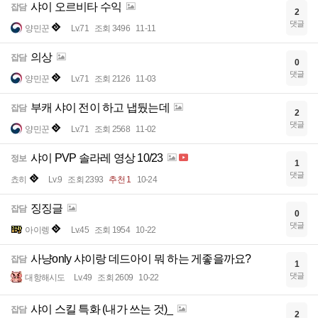
샤이 오르비타 수익
잡담
2
댓글
양민꾼
Lv.71
조회 3496
11-11
의상
잡담
0
댓글
양민꾼
Lv.71
조회 2126
11-03
부캐 샤이 전이 하고 냅뒀는데
잡담
2
댓글
양민꾼
Lv.71
조회 2568
11-02
샤이 PVP 솔라레 영상 10/23
정보
1
댓글
쵸히
Lv.9
조회 2393
추천 1
10-24
징징글
잡담
0
댓글
아이렝
Lv.45
조회 1954
10-22
사냥only 샤이랑 데드아이 뭐 하는 게좋을까요?
잡담
1
댓글
대항해시도
Lv.49
조회 2609
10-22
샤이 스킬 특화 (내가 쓰는 것)_
잡담
2