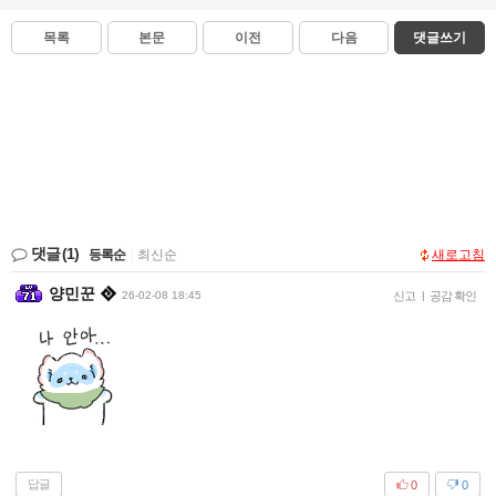
목록
본문
이전
다음
댓글쓰기
댓글
(1)
등록순
|
최신순
새로고침
양민꾼
26-02-08 18:45
신고
|
공감 확인
답글
0
0