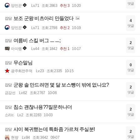
댓글
양민꾼
Lv.71
조회 2863
추천 3
10-20
보조 군왕 비츠아리 만들었다
잡담
4
댓글
양민꾼
Lv.71
조회 2798
추천 2
10-19
여름비 스킬 버그 ㅡㅡ;
잡담
2
댓글
아이렝
Lv.44
조회 1842
추천 1
10-17
무슨말님
잡담
0
댓글
광주회전주먹
Lv.23
조회 2335
10-15
군왕 솔 만드려면 몇 달 보스뺑이 밖에 없나요?
잡담
2
댓글
긍감선
Lv.62
조회 2767
10-08
침소 괜찮나용??질문하나더
잡담
2
댓글
소라c
Lv.2
조회 2283
10-03
샤이 복귀했는데 특화좀 가르쳐 주실분!
잡담
2
댓글
현량
Lv.84
조회 3642
09-07