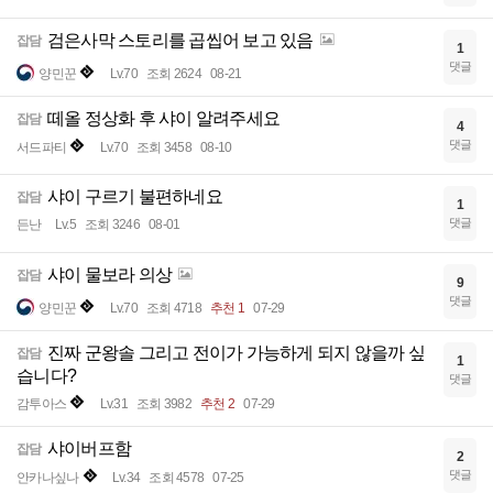
검은사막 스토리를 곱씹어 보고 있음
잡담
1
댓글
양민꾼
Lv.70
조회 2624
08-21
떼올 정상화 후 샤이 알려주세요
잡담
4
댓글
서드파티
Lv.70
조회 3458
08-10
샤이 구르기 불편하네요
잡담
1
댓글
든난
Lv.5
조회 3246
08-01
샤이 물보라 의상
잡담
9
댓글
양민꾼
Lv.70
조회 4718
추천 1
07-29
진짜 군왕솔 그리고 전이가 가능하게 되지 않을까 싶
잡담
1
습니다?
댓글
감투아스
Lv.31
조회 3982
추천 2
07-29
샤이버프함
잡담
2
댓글
안카나싶나
Lv.34
조회 4578
07-25