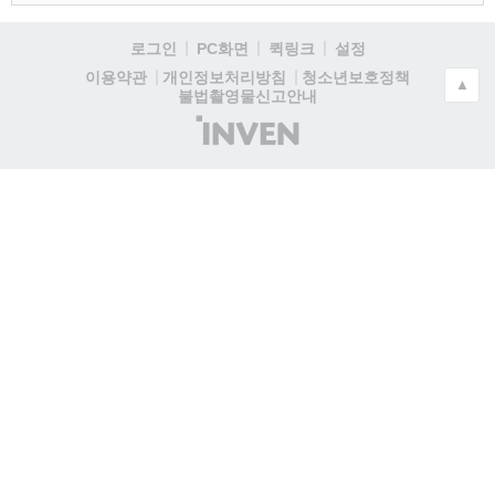
로그인
PC화면
퀵링크
설정
청소년보호정책
이용약관
개인정보처리방침
▲
불법촬영물신고안내
(주)
인
벤