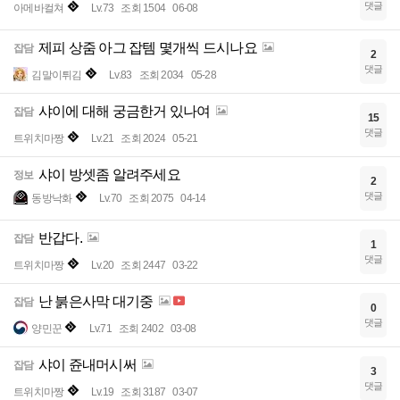
댓글
아메바컬쳐
Lv.73
조회 1504
06-08
제피 상줌 아그 잡템 몇개씩 드시나요
잡담
2
댓글
김말이튀김
Lv.83
조회 2034
05-28
샤이에 대해 궁금한거 있나여
잡담
15
댓글
트위치마짱
Lv.21
조회 2024
05-21
샤이 방셋좀 알려주세요
정보
2
댓글
동방낙화
Lv.70
조회 2075
04-14
반갑다.
잡담
1
댓글
트위치마짱
Lv.20
조회 2447
03-22
난 붉은사막 대기중
잡담
0
댓글
양민꾼
Lv.71
조회 2402
03-08
샤이 쥰내머시써
잡담
3
댓글
트위치마짱
Lv.19
조회 3187
03-07