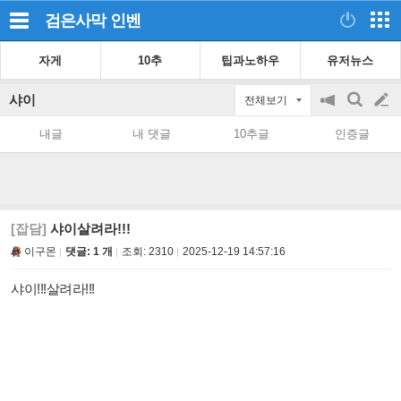
검은사막
인벤
자게
10추
팁과노하우
유저뉴스
샤이
전체보기
공
검
글
지
색
내글
내 댓글
10추글
인증글
on/off
쓰
기
[잡담]
샤이살려라!!!
이구몬
댓글: 1 개
조회:
2310
2025-12-19 14:57:16
샤이!!!살려라!!!