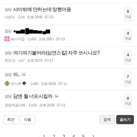
샤이밖에 안하는데 망했어용
잡담
0
댓글
다윤뜨
Lv.4
조회 3446
07-23
●▅▇█▇▆▅▄▇
잡담
4
댓글
베니수집
Lv.80
조회 2991
07-23
여기여기붙어라(심연스킬) 자주 쓰시나요?
잡담
4
댓글
한모네
Lv.7
조회 3079
07-17
아..
잡담
7
댓글
우마루
Lv.85
조회 4526
07-11
담엔 뭘 너프시킬까
잡담
0
댓글
영원히꼼사해
Lv.63
조회 2926
07-11
최근
다음
검색
글쓰기
1
2
3
4
5