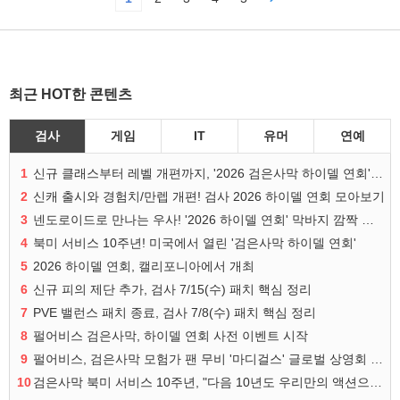
최근 HOT한 콘텐츠
검사
게임
IT
유머
연예
1
신규 클래스부터 레벨 개편까지, '2026 검은사막 하이델 연회' 총정리
2
신캐 출시와 경험치/만렙 개편! 검사 2026 하이델 연회 모아보기
3
넨도로이드로 만나는 우사! '2026 하이델 연회' 막바지 깜짝 공개
4
북미 서비스 10주년! 미국에서 열린 '검은사막 하이델 연회'
5
2026 하이델 연회, 캘리포니아에서 개최
6
신규 피의 제단 추가, 검사 7/15(수) 패치 핵심 정리
7
PVE 밸런스 패치 종료, 검사 7/8(수) 패치 핵심 정리
8
펄어비스 검은사막, 하이델 연회 사전 이벤트 시작
9
펄어비스, 검은사막 모험가 팬 무비 '마디걸스' 글로벌 상영회 개최
10
검은사막 북미 서비스 10주년, "다음 10년도 우리만의 액션으로"