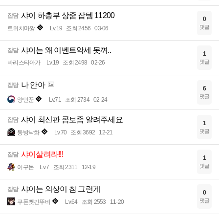
샤이 하층부 상줌 잡템 11200
잡담
0
댓글
트위치마짱
Lv.19
조회 2456
03-06
샤이는 왜 이벤트악세 못껴..
잡담
1
댓글
바리스타아가
Lv.19
조회 2498
02-26
나 안아
잡담
6
댓글
양민꾼
Lv.71
조회 2734
02-24
샤이 최신판 콤보좀 알려주세요
잡담
1
댓글
동방낙화
Lv.70
조회 3692
12-21
샤이살려라!!!
잡담
1
댓글
이구몬
Lv.7
조회 2311
12-19
샤이는 의상이 참 그런게
잡담
0
댓글
쿠폰뺏긴뚜비
Lv.64
조회 2553
11-20