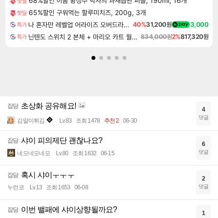
68%할인 이롬 황성주 박사의 과채습관 퍼플, 190ml, 16개
핫딜
65%할인 구워먹는 할루미치즈, 200g, 3개
핫딜
나 혼자만 레벨업 어라이즈 오버드라이브 디럭스 에디션 Solo Leveling Arise Overdrive Deluxe Edition
40%
31,200원
3,000
특가
닌텐도 스위치 2 본체 + 마리오 카트 월드 + 포켓몬 포코피아 번들
834,000원
2%
817,320원
특가
초상화 공유해요!
잡담
4
댓글
김말이튀김
Lv.83
조회 1478
추천 2
06-30
샤이 피의제단 괜찮나요?
잡담
6
댓글
네모네모네모
Lv.80
조회 1632
06-15
혹시 샤이ㅜㅜㅜ
잡담
2
댓글
누런코
Lv.13
조회 1653
06-08
이번 밸패에 샤이상향될까요?
잡담
1