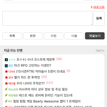
새로고침
등록
목록
본문
이전
다음
댓글보기
지금 뜨는 인벤
더보기+
[28]
초ㅇㅎ) 수녀 코스프레 제로투
ㅗㅜㅑ
마크 RPG 고민하는 이경민?
클립
[5]
(15시즌PTR) 악마술사 5경이 뜨네요
디아4
[35]
벨가 하드 찐 투력컷
로아
[137]
우리 나라의 주적은??
메이플
아사쿠라 마이 성우 정보 및 주요 필모
아스오라
테스트 때는 로비에 온라인 기능이 있는데
리밋제로
힐링 탐험 게임 Bearly Awesome 챕터 1 트레일러
PV