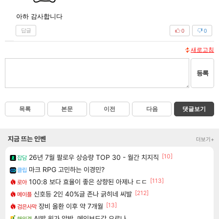
아하 감사합니다
답글
0
0
새로고침
등록
목록
본문
이전
다음
댓글보기
지금 뜨는 인벤
더보기+
[10]
26년 7월 팔로우 상승량 TOP 30 - 월간 치지직
잡담
마크 RPG 고민하는 이경민?
클립
[113]
100:8 보다 효율이 좋은 상향된 아제나 ㄷㄷ
로아
[212]
신호등 2인 40%글 존나 긁히네 씨발
메이플
[13]
장비 올환 이후 약 7개월
검은사막
AI발 원가 압박, 메인보드값 오르나
해외겜