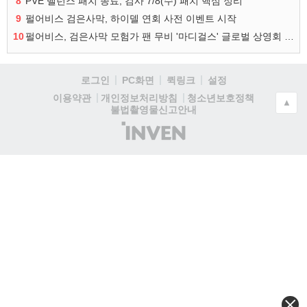
8
PVE 밸런스 패치 종료, 검사 7/8(수) 패치 핵심 정리
9
펄어비스 검은사막, 하이델 연회 사전 이벤트 시작
10
펄어비스, 검은사막 모험가 팬 무비 '마디걸스' 글로벌 상영회 개최
로그인
PC화면
퀵링크
설정
청소년보호정책
이용약관
개인정보처리방침
▲
불법촬영물신고안내
(주)
인
벤