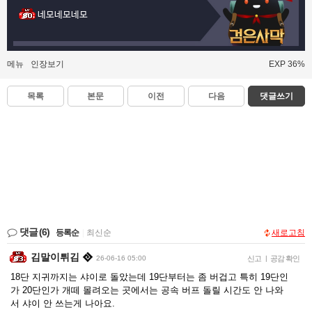
네모네모네모
메뉴
인장보기
EXP 36%
목록
본문
이전
다음
댓글쓰기
댓글
(6)
등록순
|
최신순
새로고침
김말이튀김
26-06-16 05:00
신고
|
공감 확인
18단 지귀까지는 샤이로 돌았는데 19단부터는 좀 버겁고 특히 19단인
가 20단인가 개떼 몰려오는 곳에서는 공속 버프 돌릴 시간도 안 나와
서 샤이 안 쓰는게 나아요.