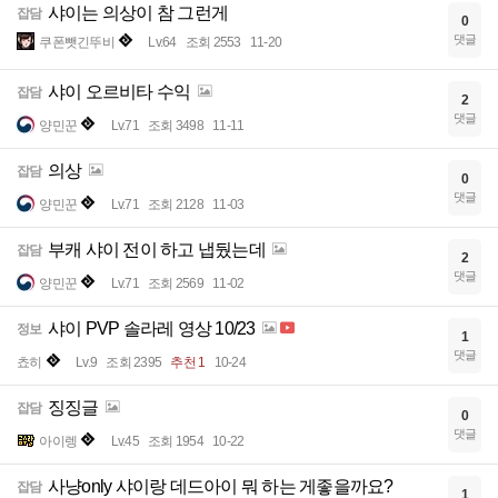
샤이는 의상이 참 그런게
잡담
0
댓글
쿠폰뺏긴뚜비
Lv.64
조회 2553
11-20
샤이 오르비타 수익
잡담
2
댓글
양민꾼
Lv.71
조회 3498
11-11
의상
잡담
0
댓글
양민꾼
Lv.71
조회 2128
11-03
부캐 샤이 전이 하고 냅뒀는데
잡담
2
댓글
양민꾼
Lv.71
조회 2569
11-02
샤이 PVP 솔라레 영상 10/23
정보
1
댓글
쵸히
Lv.9
조회 2395
추천 1
10-24
징징글
잡담
0
댓글
아이렝
Lv.45
조회 1954
10-22
사냥only 샤이랑 데드아이 뭐 하는 게좋을까요?
잡담
1