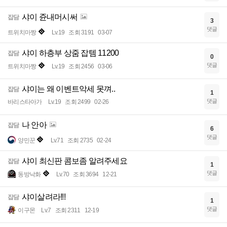
샤이 쥰내머시써
잡담
3
댓글
트위치마짱
Lv.19
조회 3191
03-07
샤이 하층부 상줌 잡템 11200
잡담
0
댓글
트위치마짱
Lv.19
조회 2456
03-06
샤이는 왜 이벤트악세 못껴..
잡담
1
댓글
바리스타아가
Lv.19
조회 2499
02-26
나 안아
잡담
6
댓글
양민꾼
Lv.71
조회 2735
02-24
샤이 최신판 콤보좀 알려주세요
잡담
1
댓글
동방낙화
Lv.70
조회 3694
12-21
샤이살려라!!!
잡담
1
댓글
이구몬
Lv.7
조회 2311
12-19