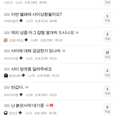
댓글
누런코
Lv.13
조회 1663
06-08
이번 밸패에 샤이상향될까요?
잡담
1
댓글
아메바컬쳐
Lv.73
조회 1514
06-08
제피 상줌 아그 잡템 몇개씩 드시나요
잡담
2
댓글
김말이튀김
Lv.83
조회 2042
05-28
샤이에 대해 궁금한거 있나여
잡담
15
댓글
트위치마짱
Lv.21
조회 2030
05-21
샤이 방셋좀 알려주세요
정보
2
댓글
동방낙화
Lv.70
조회 2085
04-14
반갑다.
잡담
1
댓글
트위치마짱
Lv.20
조회 2451
03-22
난 붉은사막 대기중
잡담
0
댓글
양민꾼
Lv.71
조회 2402
03-08