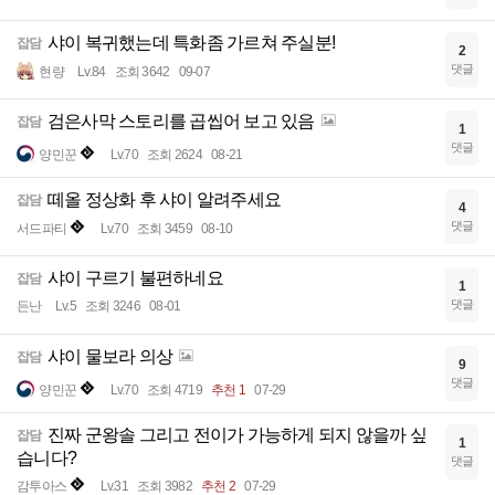
샤이 복귀했는데 특화좀 가르쳐 주실분!
잡담
2
댓글
현량
Lv.84
조회 3642
09-07
검은사막 스토리를 곱씹어 보고 있음
잡담
1
댓글
양민꾼
Lv.70
조회 2624
08-21
떼올 정상화 후 샤이 알려주세요
잡담
4
댓글
서드파티
Lv.70
조회 3459
08-10
샤이 구르기 불편하네요
잡담
1
댓글
든난
Lv.5
조회 3246
08-01
샤이 물보라 의상
잡담
9
댓글
양민꾼
Lv.70
조회 4719
추천 1
07-29
진짜 군왕솔 그리고 전이가 가능하게 되지 않을까 싶
잡담
1
습니다?
댓글
감투아스
Lv.31
조회 3982
추천 2
07-29