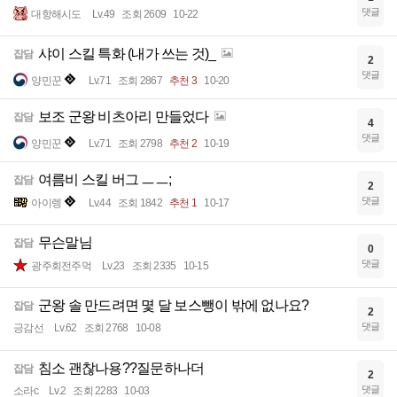
댓글
대항해시도
Lv.49
조회 2609
10-22
샤이 스킬 특화 (내가 쓰는 것)_
잡담
2
댓글
양민꾼
Lv.71
조회 2867
추천 3
10-20
보조 군왕 비츠아리 만들었다
잡담
4
댓글
양민꾼
Lv.71
조회 2798
추천 2
10-19
여름비 스킬 버그 ㅡㅡ;
잡담
2
댓글
아이렝
Lv.44
조회 1842
추천 1
10-17
무슨말님
잡담
0
댓글
광주회전주먹
Lv.23
조회 2335
10-15
군왕 솔 만드려면 몇 달 보스뺑이 밖에 없나요?
잡담
2
댓글
긍감선
Lv.62
조회 2768
10-08
침소 괜찮나용??질문하나더
잡담
2
댓글
소라c
Lv.2
조회 2283
10-03