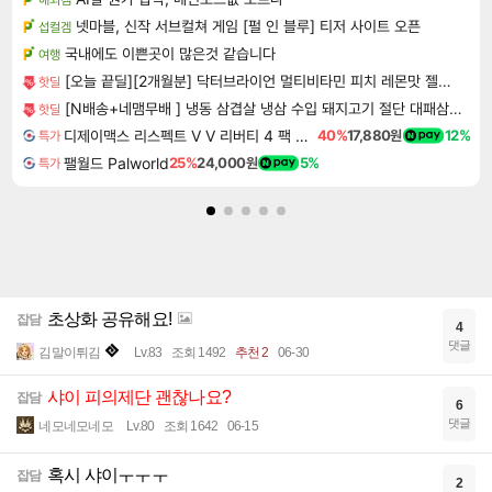
넷마블, 신작 서브컬쳐 게임 [펄 인 블루] 티저 사이트 오픈
섭컬겜
국내에도 이쁜곳이 많은것 같습니다
여행
[오늘 끝딜][2개월분] 닥터브라이언 멀티비타민 피치 레몬맛 젤리 멀티구미 100구미, 2개
핫딜
[N배송+네맴무배 ] 냉동 삼겹살 냉삼 수입 돼지고기 절단 대패삼겹살
핫딜
디제이맥스 리스펙트 V V 리버티 4 팩 DJMAX RESPECT V V Liberty 4 Pack DLC
40%
17,880원
12%
특가
팰월드 Palworld
25%
24,000원
5%
특가
초상화 공유해요!
잡담
4
댓글
김말이튀김
Lv.83
조회 1492
추천 2
06-30
샤이 피의제단 괜찮나요?
잡담
6
댓글
네모네모네모
Lv.80
조회 1642
06-15
혹시 샤이ㅜㅜㅜ
잡담
2