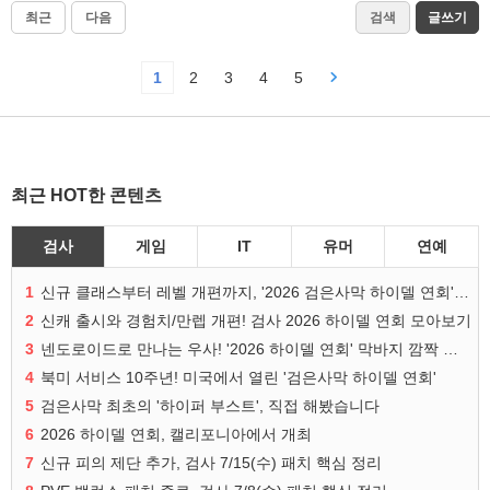
최근
다음
검색
글쓰기
1
2
3
4
5
최근 HOT한 콘텐츠
검사
게임
IT
유머
연예
1
신규 클래스부터 레벨 개편까지, '2026 검은사막 하이델 연회' 총정리
2
신캐 출시와 경험치/만렙 개편! 검사 2026 하이델 연회 모아보기
3
넨도로이드로 만나는 우사! '2026 하이델 연회' 막바지 깜짝 공개
4
북미 서비스 10주년! 미국에서 열린 '검은사막 하이델 연회'
5
검은사막 최초의 '하이퍼 부스트', 직접 해봤습니다
6
2026 하이델 연회, 캘리포니아에서 개최
7
신규 피의 제단 추가, 검사 7/15(수) 패치 핵심 정리