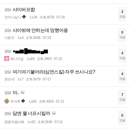
샤이버프함
잡담
2
댓글
안카나싶나
Lv.34
조회 4578
07-25
샤이밖에 안하는데 망했어용
잡담
0
댓글
다윤뜨
Lv.4
조회 3446
07-23
●▅▇█▇▆▅▄▇
잡담
4
댓글
베니수집
Lv.80
조회 2993
07-23
여기여기붙어라(심연스킬) 자주 쓰시나요?
잡담
4
댓글
한모네
Lv.7
조회 3079
07-17
아..
잡담
7
댓글
우마루
Lv.85
조회 4526
07-11
담엔 뭘 너프시킬까
잡담
0
댓글
영원히꼼사해
Lv.63
조회 2926
07-11