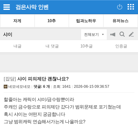
검은사막
인벤
자게
10추
팁과노하우
유저뉴스
샤이
전체보기
공
검
글
지
색
내글
내 댓글
10추글
인증글
on/off
쓰
기
[잡담]
샤이 피의제단 괜찮나요?
네모네모네모
댓글: 6 개
조회:
1641
2026-06-15 09:36:57
할줄아는 캐릭이 샤이/금수랑뿐이라
주캐인 금수랑으로 피의제단 갔다가 범위문제로 포기쳤는데
혹시 샤이는 어떤지 궁금합니다
그냥 범위캐릭 연습해서가는게 나을까요?