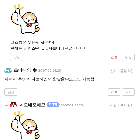
보스층은 무난히 깼슴다!
문제는 심연2층이.....힘들더라구요 ㅋㅋㅋ
답글
0
0
초이태양
26-07-02 18:20
신고
|
공감 확인
나머지 두명과 디코하면서 합맞출수있으면 가능함
답글
0
0
네모네모네모
26-07-07 22:23
신고
|
공감 확인