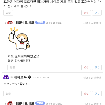
21단은 어차피 조르다인 잡는거라 샤이로 가도 문제 없고 22단부터는 다
시 전이캐로 돌았어요.
답글
1
0
네모네모네모
26-06-16 06:17
신고
|
공감 확인
저도 전이로봐야엤군요....
답변 감사합니다
답글
0
0
파페피포푸
26-06-30 14:33
신고
|
공감 확인
보스단수만 좋아요.
답글
0
0
네모네모네모
26-06-30 21:32
신고
|
공감 확인