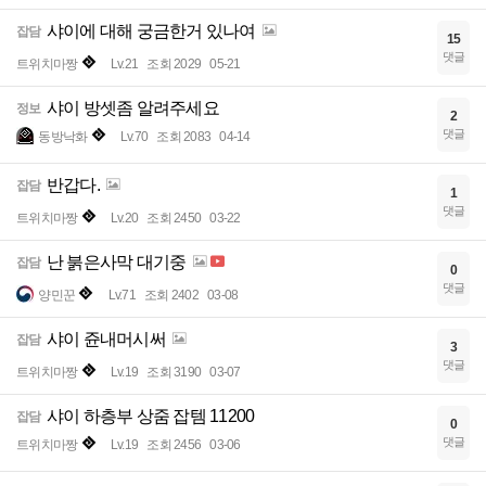
샤이에 대해 궁금한거 있나여
잡담
15
댓글
트위치마짱
Lv.21
조회 2029
05-21
샤이 방셋좀 알려주세요
정보
2
댓글
동방낙화
Lv.70
조회 2083
04-14
반갑다.
잡담
1
댓글
트위치마짱
Lv.20
조회 2450
03-22
난 붉은사막 대기중
잡담
0
댓글
양민꾼
Lv.71
조회 2402
03-08
샤이 쥰내머시써
잡담
3
댓글
트위치마짱
Lv.19
조회 3190
03-07
샤이 하층부 상줌 잡템 11200
잡담
0
댓글
트위치마짱
Lv.19
조회 2456
03-06