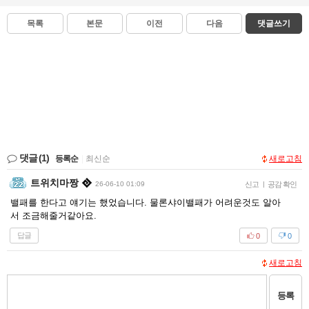
목록
본문
이전
다음
댓글쓰기
댓글
(1)
등록순
|
최신순
새로고침
트위치마짱
26-06-10 01:09
신고
|
공감 확인
밸패를 한다고 얘기는 했었습니다. 물론샤이밸패가 어려운것도 알아
서 조금해줄거같아요.
답글
0
0
새로고침
등록