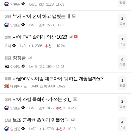
댓글
양민꾼
Lv.71
조회 2128
11-03
부캐 샤이 전이 하고 냅뒀는데
잡담
2
댓글
양민꾼
Lv.71
조회 2568
11-02
샤이 PVP 솔라레 영상 10/23
정보
1
댓글
쵸히
Lv.9
조회 2395
추천 1
10-24
징징글
잡담
0
댓글
아이렝
Lv.45
조회 1954
10-22
사냥only 샤이랑 데드아이 뭐 하는 게좋을까요?
잡담
1
댓글
대항해시도
Lv.49
조회 2609
10-22
샤이 스킬 특화 (내가 쓰는 것)_
잡담
2
댓글
양민꾼
Lv.71
조회 2866
추천 3
10-20
보조 군왕 비츠아리 만들었다
잡담
4
댓글
양민꾼
Lv.71
조회 2798
추천 2
10-19