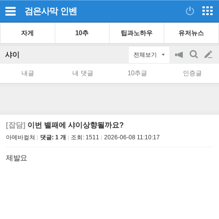
검은사막
인벤
자게
10추
팁과노하우
유저뉴스
샤이
전체보기
공
검
글
지
색
내글
내 댓글
10추글
인증글
on/off
쓰
기
[잡담]
이번 밸패에 샤이상향될까요?
아메바컬쳐
댓글: 1 개
조회:
1511
2026-06-08 11:10:17
제발요