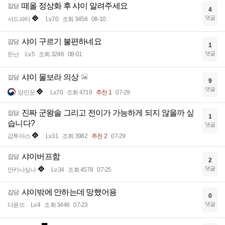
떼올 정상화 후 샤이 알려주세요
잡담
4
댓글
서드파티
Lv.70
조회 3458
08-10
샤이 구르기 불편하네요
잡담
1
댓글
든난
Lv.5
조회 3246
08-01
샤이 물보라 의상
잡담
9
댓글
양민꾼
Lv.70
조회 4719
추천 1
07-29
진짜 군왕솔 그리고 전이가 가능하게 되지 않을까 싶
잡담
1
습니다?
댓글
감투아스
Lv.31
조회 3982
추천 2
07-29
샤이버프함
잡담
2
댓글
안카나싶나
Lv.34
조회 4578
07-25
샤이밖에 안하는데 망했어용
잡담
0
댓글
다윤뜨
Lv.4
조회 3446
07-23