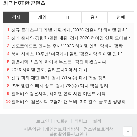
최근 HOT한 콘텐츠
검사
게임
IT
유머
연예
1
신규 클래스부터 레벨 개편까지, '2026 검은사막 하이델 연회' 총정리
2
신캐 출시와 경험치/만렙 개편! 검사 2026 하이델 연회 모아보기
3
넨도로이드로 만나는 우사! '2026 하이델 연회' 막바지 깜짝 공개
4
북미 서비스 10주년! 미국에서 열린 '검은사막 하이델 연회'
5
검은사막 최초의 '하이퍼 부스트', 직접 해봤습니다
6
2026 하이델 연회, 캘리포니아에서 개최
7
신규 피의 제단 추가, 검사 7/15(수) 패치 핵심 정리
8
PVE 밸런스 패치 종료, 검사 7/8(수) 패치 핵심 정리
9
펄어비스 검은사막, 하이델 연회 사전 이벤트 시작
10
펄어비스, 검은사막 모험가 팬 무비 '마디걸스' 글로벌 상영회 개최
로그인
PC화면
퀵링크
설정
청소년보호정책
이용약관
개인정보처리방침
▲
불법촬영물신고안내