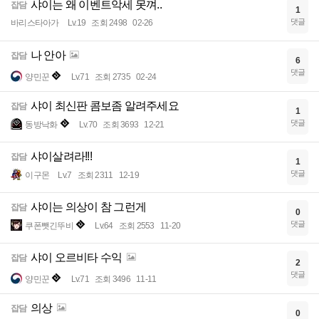
샤이는 왜 이벤트악세 못껴..
잡담
1
댓글
바리스타아가
Lv.19
조회 2498
02-26
나 안아
잡담
6
댓글
양민꾼
Lv.71
조회 2735
02-24
샤이 최신판 콤보좀 알려주세요
잡담
1
댓글
동방낙화
Lv.70
조회 3693
12-21
샤이살려라!!!
잡담
1
댓글
이구몬
Lv.7
조회 2311
12-19
샤이는 의상이 참 그런게
잡담
0
댓글
쿠폰뺏긴뚜비
Lv.64
조회 2553
11-20
샤이 오르비타 수익
잡담
2
댓글
양민꾼
Lv.71
조회 3496
11-11
의상
잡담
0