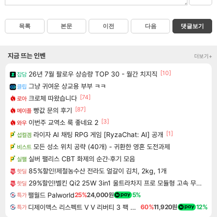
목록
본문
이전
다음
댓글보기
지금 뜨는 인벤
더보기+
[10]
26년 7월 팔로우 상승량 TOP 30 - 월간 치지직
잡담
그냥 귀여운 상교용 부부 ㅋㅋ
클립
[74]
크로체 따왔습니다
로아
[87]
빵값 문의 후기
메이플
[3]
이번주 교역소 룩 좋네요 2
와우
[1]
라이자 AI 채팅 RPG 게임 [RyzaChat: AI] 공개
섭컬겜
모든 성소 위치 공략 (40개) - 귀환한 영혼 도전과제
비스트
실버 팰리스 CBT 화제의 순간·후기 모음
실팰
85%할인!제철농수산 전라도 얼갈이 김치, 2kg, 1개
핫딜
29%할인!벨킨 Qi2 25W 3in1 울트라차지 프로 모듈형 고속 무선 충전기 WIZ052kr 갤럭시S26 아이폰17 호환
핫딜
팰월드 Palworld
25%
24,000원
5%
특가
디제이맥스 리스펙트 V V 리버티 3 팩 DJMAX RESPECT V V Liberty 3 Pack DLC
60%
11,920원
12%
특가