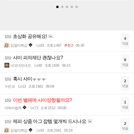
초상화 공유해요!
잡담
4
댓글
김말이튀김
Lv.83
조회 1487
추천 2
06-30
샤이 피의제단 괜찮나요?
잡담
6
댓글
네모네모네모
Lv.80
조회 1636
06-15
혹시 샤이ㅜㅜㅜ
잡담
2
댓글
누런코
Lv.13
조회 1661
06-08
이번 밸패에 샤이상향될까요?
잡담
1
댓글
아메바컬쳐
Lv.73
조회 1512
06-08
제피 상줌 아그 잡템 몇개씩 드시나요
잡담
2
댓글
김말이튀김
Lv.83
조회 2041
05-28