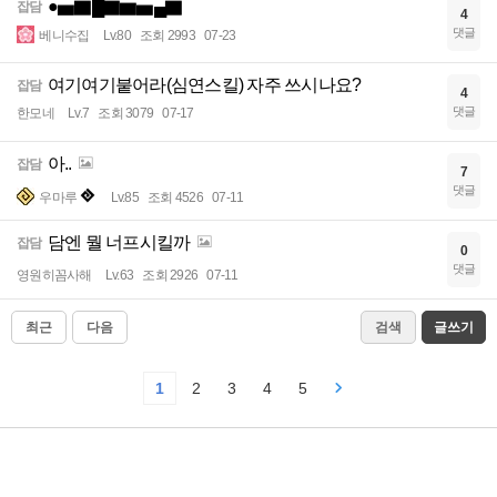
●▅▇█▇▆▅▄▇
잡담
4
댓글
베니수집
Lv.80
조회 2993
07-23
여기여기붙어라(심연스킬) 자주 쓰시나요?
잡담
4
댓글
한모네
Lv.7
조회 3079
07-17
아..
잡담
7
댓글
우마루
Lv.85
조회 4526
07-11
담엔 뭘 너프시킬까
잡담
0
댓글
영원히꼼사해
Lv.63
조회 2926
07-11
최근
다음
검색
글쓰기
1
2
3
4
5