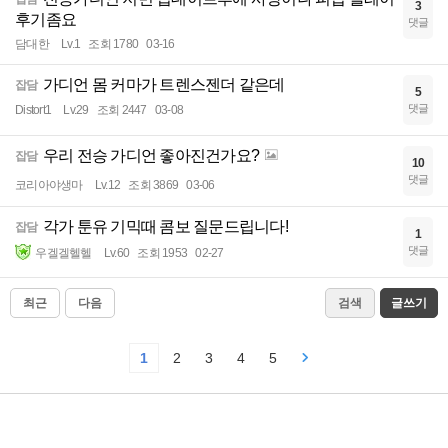
3
후기좀요
댓글
담대한
Lv.1
조회 1780
03-16
가디언 몸 커마가 트렌스젠더 같은데
잡담
5
댓글
Distort1
Lv.29
조회 2447
03-08
우리 전승 가디언 좋아진건가요?
잡담
10
댓글
코리아야생마
Lv.12
조회 3869
03-06
각가 툰유 기믹때 콤보 질문드립니다!
잡담
1
댓글
우겔겔헬헬
Lv.60
조회 1953
02-27
최근
다음
검색
글쓰기
1
2
3
4
5