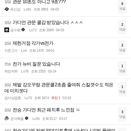
관문 10초도 아니고 9초???
잡담
6
댓글
죽신갑
Lv.81
조회 2803
04-03
가디언 관문 쿨감 받았습니다 ㅅㅅㅅ
잡담
2
댓글
금수랑
Lv.72
조회 2099
04-03
제한거점 각가vs전가
잡담
2
댓글
지죤고수
Lv.4
조회 1470
04-01
전가 뉴비 질문 있숩니다
전승
1
댓글
위잉박쥐
Lv.76
조회 1553
03-24
제발 강오꾸랑 관문쿨2초좀 줄여줘 스킬갯수도 적은
잡담
1
데 미치겟다
댓글
검사삼엽충
Lv.70
조회 1674
추천 1
03-19
전승 가디언 최근 패치후 느낀점
잡담
3
댓글
궁극폭열
Lv.91
조회 4117
03-17
전승가디언 저번 업데이트후에 사냥이나 피빕 플레이
잡담