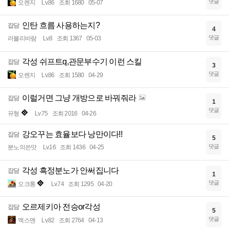
댓글
오렌지
Lv.86
조회 1680
05-07
인탄 흐름 사용하는지?
잡담
4
댓글
러블리바람
Lv.8
조회 1367
05-03
각성 쉬프트q,관문부수기 이런 스킬
잡담
3
댓글
오렌지
Lv.86
조회 1580
04-29
이럴거면 그냥 개방으로 바꿔줘라
잡담
1
댓글
뀨형
Lv.75
조회 2016
04-26
강오꾸는 효율보다 낭만이다!!
잡담
5
댓글
분노의쓴맛
Lv.16
조회 1436
04-25
각성 흑정분노가 안써집니다
잡담
1
댓글
오크통
Lv.74
조회 1295
04-20
오르제키아 전승or각성
잡담
5
댓글
엑스맨
Lv.82
조회 2764
04-13