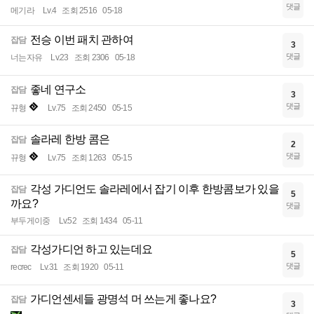
댓글
메기라
Lv.4
조회 2516
05-18
전승 이번 패치 관하여
잡담
3
댓글
너는자유
Lv.23
조회 2306
05-18
좋네 연구소
잡담
3
댓글
뀨형
Lv.75
조회 2450
05-15
솔라레 한방 콤은
잡담
2
댓글
뀨형
Lv.75
조회 1263
05-15
각성 가디언도 솔라레에서 잡기 이후 한방콤보가 있을
잡담
5
까요?
댓글
부두게이중
Lv.52
조회 1434
05-11
각성가디언 하고 있는데요
잡담
5
댓글
recrec
Lv.31
조회 1920
05-11
가디언센세들 광명석 머 쓰는게 좋나요?
잡담
3