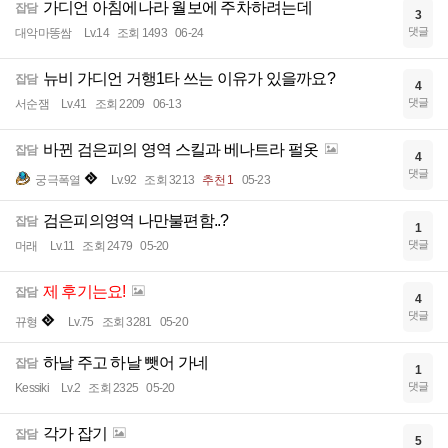
가디언 아침에나라 월보에 주차하려는데
잡담
3
댓글
대악마똥쌈
Lv.14
조회 1493
06-24
뉴비 가디언 거행1타 쓰는 이유가 있을까요?
잡담
4
댓글
서순잼
Lv.41
조회 2209
06-13
바뀐 검은피의 영역 스킬과 베나트라 펄옷
잡담
4
댓글
궁극폭열
Lv.92
조회 3213
추천 1
05-23
검은피의영역 나만불편함..?
잡담
1
댓글
머래
Lv.11
조회 2479
05-20
제 후기는요!
잡담
4
댓글
뀨형
Lv.75
조회 3281
05-20
하날 주고 하날 뺏어 가네
잡담
1
댓글
Kessiki
Lv.2
조회 2325
05-20
각가 잡기
잡담
5