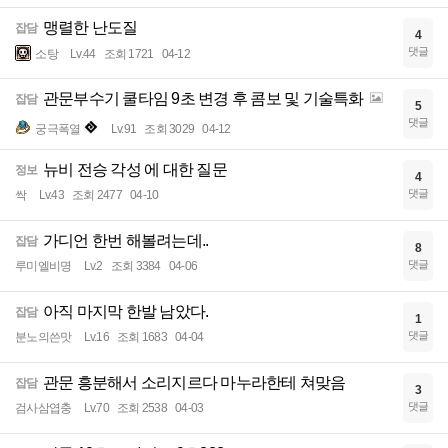
맹렬한 난도질
잡담
4
댓글
소탕
Lv.44
조회 1721
04-12
관문부수기 쿨타임 9초 변경 후 콤보 및 기술특화
잡담
5
댓글
궁극폭열
Lv.91
조회 3029
04-12
뉴비 전승 각성 에 대한 질문
정보
4
댓글
싹
Lv.43
조회 2477
04-10
가디언 한번 해볼려는데..
잡담
8
댓글
루미엘비명
Lv.2
조회 3384
04-06
아직 마지막 한발 남았다.
잡담
1
댓글
분노의쓴맛
Lv.16
조회 1683
04-04
관문 흥분해서 소리지르다 마누라한테 쳐맞음
잡담
3
댓글
검사삼엽충
Lv.70
조회 2538
04-03