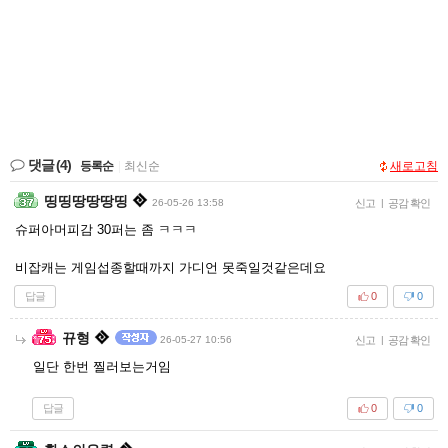
댓글
(4)
등록순
|
최신순
새로고침
띵띵땅땅땅띵
26-05-26 13:58
신고
|
공감 확인
슈퍼아머피감 30퍼는 좀 ㅋㅋㅋ
비잡캐는 게임섭종할때까지 가디언 못죽일것같은데요
답글
0
0
뀨형
26-05-27 10:56
신고
|
공감 확인
일단 한번 찔러보는거임
답글
0
0