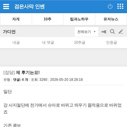
검은사막
인벤
자게
10추
팁과노하우
유저뉴스
가디언
전체보기
공
검
글
지
색
내글
내 댓글
10추글
인증글
on/off
쓰
기
[잡담]
제 후기는요!
뀨형
댓글: 4 개
조회:
3280
2026-05-20 18:28:18
일단
강 사지절단에 전가에서 슈아로 바뀌고 띄우기 몹적용으로 바뀌었
죠
기존 콤보