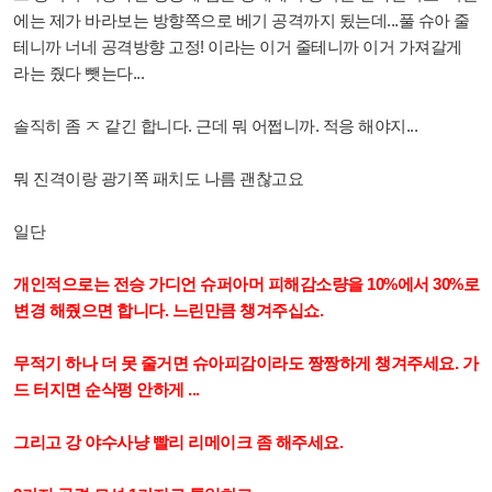
에는 제가 바라보는 방향쪽으로 베기 공격까지 됬는데...풀 슈아 줄
테니까 너네 공격방향 고정! 이라는 이거 줄테니까 이거 가져갈게
라는 줬다 뺏는다...
솔직히 좀 ㅈ 같긴 합니다. 근데 뭐 어쩝니까. 적응 해야지...
뭐 진격이랑 광기쪽 패치도 나름 괜찮고요
일단
개인적으로는 전승 가디언 슈퍼아머 피해감소량을 10%에서 30%로
변경 해줬으면 합니다. 느린만큼 챙겨주십쇼.
무적기 하나 더 못 줄거면 슈아피감이라도 짱짱하게 챙겨주세요. 가
드 터지면 순삭펑 안하게 ...
그리고 강 야수사냥 빨리 리메이크 좀 해주세요.