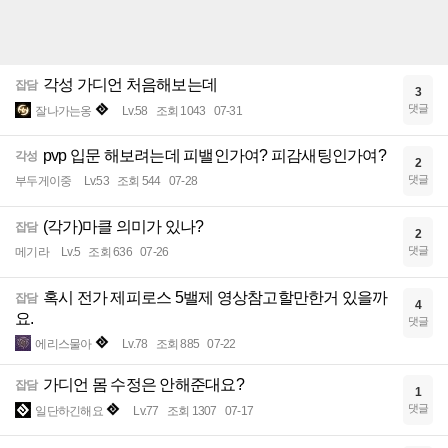
각성 가디언 처음해보는데
잡담
3
댓글
잘나가는옹
Lv.58
조회 1043
07-31
pvp 입문 해보려는데 피밸인가여? 피감새팅인가여?
각성
2
댓글
부두게이중
Lv.53
조회 544
07-28
(각가)마클 의미가 있나?
잡담
2
댓글
메기라
Lv.5
조회 636
07-26
혹시 전가 제피로스 5밸제 영상참고할만한거 있을까
잡담
4
요.
댓글
에리스물아
Lv.78
조회 885
07-22
가디언 몸 수정은 안해준대요?
잡담
1
댓글
일단하긴해요
Lv.77
조회 1307
07-17