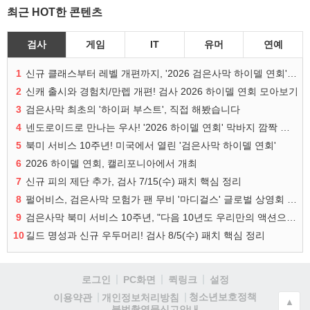
최근 HOT한 콘텐츠
검사
게임
IT
유머
연예
1
신규 클래스부터 레벨 개편까지, '2026 검은사막 하이델 연회' 총정리
2
신캐 출시와 경험치/만렙 개편! 검사 2026 하이델 연회 모아보기
3
검은사막 최초의 '하이퍼 부스트', 직접 해봤습니다
4
넨도로이드로 만나는 우사! '2026 하이델 연회' 막바지 깜짝 공개
5
북미 서비스 10주년! 미국에서 열린 '검은사막 하이델 연회'
6
2026 하이델 연회, 캘리포니아에서 개최
7
신규 피의 제단 추가, 검사 7/15(수) 패치 핵심 정리
8
펄어비스, 검은사막 모험가 팬 무비 '마디걸스' 글로벌 상영회 개최
9
검은사막 북미 서비스 10주년, "다음 10년도 우리만의 액션으로"
10
길드 명성과 신규 우두머리! 검사 8/5(수) 패치 핵심 정리
로그인
PC화면
퀵링크
설정
청소년보호정책
이용약관
개인정보처리방침
▲
불법촬영물신고안내