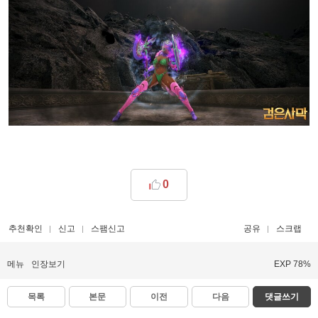
0
추천확인
신고
스팸신고
공유
스크랩
메뉴
인장보기
EXP 78%
목록
본문
이전
다음
댓글쓰기