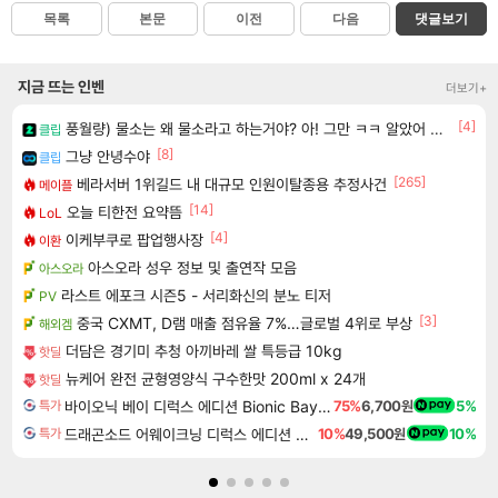
목록
본문
이전
다음
댓글보기
지금 뜨는 인벤
더보기+
[4]
풍월량) 물소는 왜 물소라고 하는거야? 아! 그만 ㅋㅋ 알았어 ㅋㅋ
클립
[8]
그냥 안녕수야
클립
[265]
베라서버 1위길드 내 대규모 인원이탈종용 추정사건
메이플
[14]
오늘 티한전 요약뜸
LoL
[4]
이케부쿠로 팝업행사장
이환
아스오라 성우 정보 및 출연작 모음
아스오라
라스트 에포크 시즌5 - 서리화신의 분노 티저
PV
[3]
중국 CXMT, D램 매출 점유율 7%…글로벌 4위로 부상
해외겜
더담은 경기미 추청 아끼바레 쌀 특등급 10kg
핫딜
뉴케어 완전 균형영양식 구수한맛 200ml x 24개
핫딜
바이오닉 베이 디럭스 에디션 Bionic Bay Deluxe Edition
75%
6,700원
5%
특가
드래곤소드 어웨이크닝 디럭스 에디션 DragonSword Awakening Deluxe Edition
10%
49,500원
10%
특가