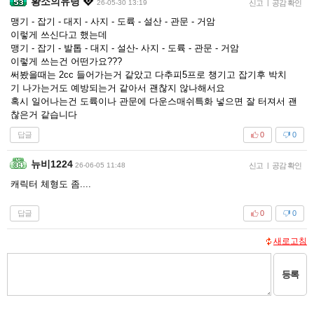
황소의유령
26-05-30 13:19
신고
|
공감 확인
맹기 - 잡기 - 대지 - 사지 - 도륙 - 설산 - 관문 - 거암
이렇게 쓰신다고 했는데
맹기 - 잡기 - 발톱 - 대지 - 설산- 사지 - 도륙 - 관문 - 거암
이렇게 쓰는건 어떤가요???
써봤을때는 2cc 들어가는거 같았고 다추피5프로 챙기고 잡기후 박치
기 나가는거도 예방되는거 같아서 괜찮지 않나해서요
혹시 일어나는건 도륙이나 관문에 다운스매쉬특화 넣으면 잘 터져서 괜
찮은거 같습니다
답글
0
0
뉴비1224
26-06-05 11:48
신고
|
공감 확인
캐릭터 체형도 좀....
답글
0
0
새로고침
등록