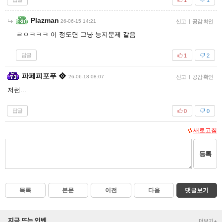
Plazman
26-06-15 14:21
신고
|
공감 확인
ㄹㅇㅋㅋㅋ 이 정도면 그냥 능지문제 같음
답글
1
2
파페피포푸
26-06-18 08:07
신고
|
공감 확인
저런...
답글
0
0
새로고침
등록
목록
본문
이전
다음
댓글보기
지금 뜨는 인벤
더보기+