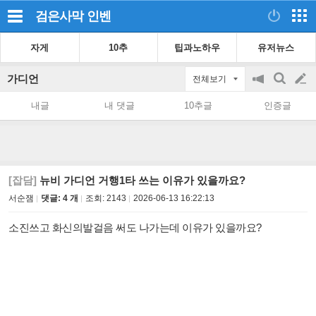
검은사막
인벤
자게
10추
팁과노하우
유저뉴스
가디언
전체보기
공
검
글
지
색
내글
내 댓글
10추글
인증글
on/off
쓰
기
[잡담]
뉴비 가디언 거행1타 쓰는 이유가 있을까요?
서순잼
댓글: 4 개
조회:
2143
2026-06-13 16:22:13
소진쓰고 화신의발걸음 써도 나가는데 이유가 있을까요?