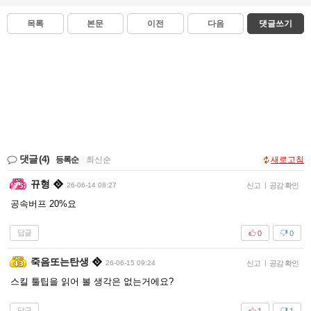
목록
본문
이전
다음
댓글쓰기
댓글
(4)
등록순
|
최신순
새로고침
뀨형
26-06-14 08:27
신고
|
공감 확인
공속버프 20%요
답글
0
0
죽음또는탄생
26-06-15 09:24
신고
|
공감 확인
스킬 툴팁을 읽어 볼 생각은 없는거에요?
답글
1
1