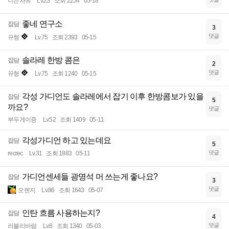
너는자유
Lv.23
조회 2254
05-18
좋네 연구소
잡담
3
댓글
뀨형
Lv.75
조회 2393
05-15
솔라레 한방 콤은
잡담
2
댓글
뀨형
Lv.75
조회 1240
05-15
각성 가디언도 솔라레에서 잡기 이후 한방콤보가 있을
잡담
5
까요?
댓글
부두게이중
Lv.52
조회 1409
05-11
각성가디언 하고 있는데요
잡담
5
댓글
recrec
Lv.31
조회 1883
05-11
가디언센세들 광명석 머 쓰는게 좋나요?
잡담
3
댓글
오렌지
Lv.86
조회 1643
05-07
인탄 흐름 사용하는지?
잡담
4
댓글
러블리바람
Lv.8
조회 1340
05-03