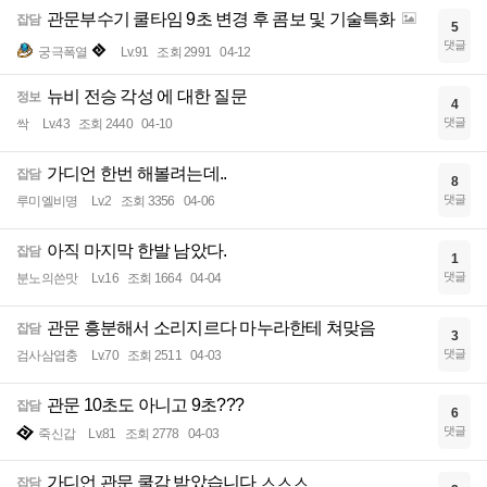
관문부수기 쿨타임 9초 변경 후 콤보 및 기술특화
잡담
5
댓글
궁극폭열
Lv.91
조회 2991
04-12
뉴비 전승 각성 에 대한 질문
정보
4
댓글
싹
Lv.43
조회 2440
04-10
가디언 한번 해볼려는데..
잡담
8
댓글
루미엘비명
Lv.2
조회 3356
04-06
아직 마지막 한발 남았다.
잡담
1
댓글
분노의쓴맛
Lv.16
조회 1664
04-04
관문 흥분해서 소리지르다 마누라한테 쳐맞음
잡담
3
댓글
검사삼엽충
Lv.70
조회 2511
04-03
관문 10초도 아니고 9초???
잡담
6
댓글
죽신갑
Lv.81
조회 2778
04-03
가디언 관문 쿨감 받았습니다 ㅅㅅㅅ
잡담