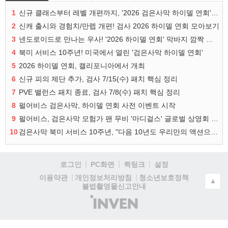
1
신규 클래스부터 레벨 개편까지, '2026 검은사막 하이델 연회' 총정리
2
신캐 출시와 경험치/만렙 개편! 검사 2026 하이델 연회 모아보기
3
넨도로이드로 만나는 우사! '2026 하이델 연회' 막바지 깜짝 공개
4
북미 서비스 10주년! 미국에서 열린 '검은사막 하이델 연회'
5
2026 하이델 연회, 캘리포니아에서 개최
6
신규 피의 제단 추가, 검사 7/15(수) 패치 핵심 정리
7
PVE 밸런스 패치 종료, 검사 7/8(수) 패치 핵심 정리
8
펄어비스 검은사막, 하이델 연회 사전 이벤트 시작
9
펄어비스, 검은사막 모험가 팬 무비 '마디걸스' 글로벌 상영회 개최
10
검은사막 북미 서비스 10주년, "다음 10년도 우리만의 액션으로"
로그인
PC화면
퀵링크
설정
청소년보호정책
이용약관
개인정보처리방침
▲
불법촬영물신고안내
(주)
인
벤