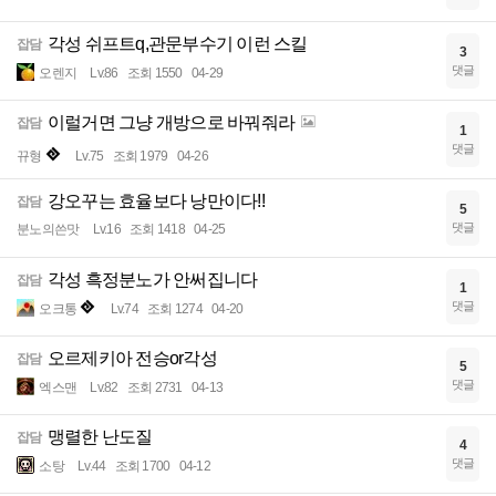
각성 쉬프트q,관문부수기 이런 스킬
잡담
3
댓글
오렌지
Lv.86
조회 1550
04-29
이럴거면 그냥 개방으로 바꿔줘라
잡담
1
댓글
뀨형
Lv.75
조회 1979
04-26
강오꾸는 효율보다 낭만이다!!
잡담
5
댓글
분노의쓴맛
Lv.16
조회 1418
04-25
각성 흑정분노가 안써집니다
잡담
1
댓글
오크통
Lv.74
조회 1274
04-20
오르제키아 전승or각성
잡담
5
댓글
엑스맨
Lv.82
조회 2731
04-13
맹렬한 난도질
잡담
4
댓글
소탕
Lv.44
조회 1700
04-12