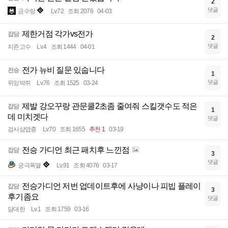
2
댓글
금수랑
Lv.72
조회 2076
04-03
제한거점 각가vs전가
잡담
2
댓글
지죤고수
Lv.4
조회 1444
04-01
전가 뉴비 질문 있숩니다
전승
1
댓글
위잉박쥐
Lv.76
조회 1525
03-24
제발 강오꾸랑 관문쿨2초좀 줄여줘 스킬갯수도 적은
잡담
1
데 미치겟다
댓글
검사삼엽충
Lv.70
조회 1655
추천 1
03-19
전승 가디언 최근 패치후 느낀점
잡담
3
댓글
궁극폭열
Lv.91
조회 4076
03-17
전승가디언 저번 업데이트후에 사냥이나 피빕 플레이
잡담
3
후기좀요
댓글
담대한
Lv.1
조회 1759
03-16