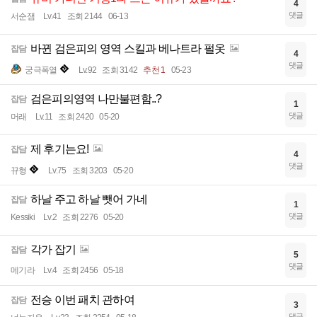
4
댓글
서순잼
Lv.41
조회 2144
06-13
바뀐 검은피의 영역 스킬과 베나트라 펄옷
잡담
4
댓글
궁극폭열
Lv.92
조회 3142
추천 1
05-23
검은피의영역 나만불편함..?
잡담
1
댓글
머래
Lv.11
조회 2420
05-20
제 후기는요!
잡담
4
댓글
뀨형
Lv.75
조회 3203
05-20
하날 주고 하날 뺏어 가네
잡담
1
댓글
Kessiki
Lv.2
조회 2276
05-20
각가 잡기
잡담
5
댓글
메기라
Lv.4
조회 2456
05-18
전승 이번 패치 관하여
잡담
3
댓글