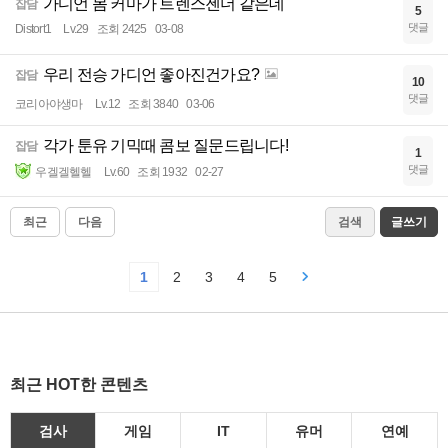
가디언 몸 커마가 트렌스젠더 같은데
잡담
5
댓글
Distort1
Lv.29
조회 2425
03-08
우리 전승 가디언 좋아진건가요?
잡담
10
댓글
코리아야생마
Lv.12
조회 3840
03-06
각가 툰유 기믹때 콤보 질문드립니다!
잡담
1
댓글
우겔겔헬헬
Lv.60
조회 1932
02-27
최근
다음
검색
글쓰기
1
2
3
4
5
최근 HOT한 콘텐츠
검사
게임
IT
유머
연예