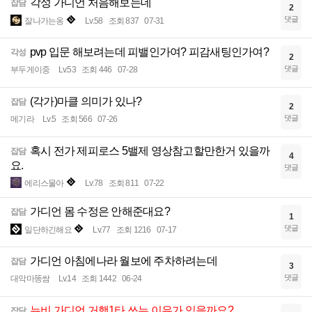
각성 가디언 처음해보는데
잡담
2
댓글
잘나가는옹
Lv.58
조회 837
07-31
pvp 입문 해보려는데 피밸인가여? 피감새팅인가여?
각성
2
댓글
부두게이중
Lv.53
조회 446
07-28
(각가)마클 의미가 있나?
잡담
2
댓글
메기라
Lv.5
조회 566
07-26
혹시 전가 제피로스 5밸제 영상참고할만한거 있을까
잡담
4
요.
댓글
에리스물아
Lv.78
조회 811
07-22
가디언 몸 수정은 안해준대요?
잡담
1
댓글
일단하긴해요
Lv.77
조회 1216
07-17
가디언 아침에나라 월보에 주차하려는데
잡담
3
댓글
대악마똥쌈
Lv.14
조회 1442
06-24
뉴비 가디언 거행1타 쓰는 이유가 있을까요?
잡담