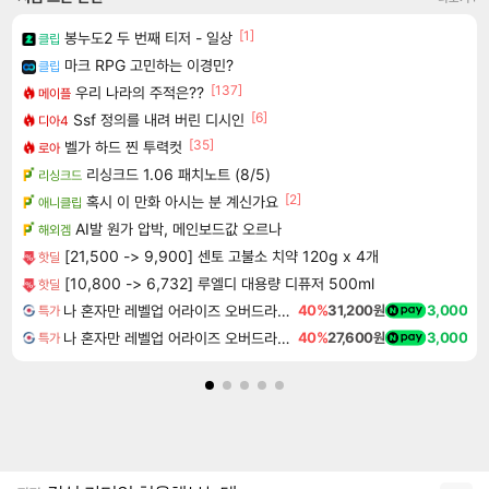
[1]
봉누도2 두 번째 티저 - 일상
클립
마크 RPG 고민하는 이경민?
클립
[137]
우리 나라의 주적은??
메이플
[6]
Ssf 정의를 내려 버린 디시인
디아4
[35]
벨가 하드 찐 투력컷
로아
리싱크드 1.06 패치노트 (8/5)
리싱크드
[2]
혹시 이 만화 아시는 분 계신가요
애니클립
AI발 원가 압박, 메인보드값 오르나
해외겜
[21,500 -> 9,900] 센토 고불소 치약 120g x 4개
핫딜
[10,800 -> 6,732] 루엘디 대용량 디퓨저 500ml
핫딜
나 혼자만 레벨업 어라이즈 오버드라이브 디럭스 에디션 Solo Leveling Arise Overdrive Deluxe Edition
40%
31,200원
3,000
특가
나 혼자만 레벨업 어라이즈 오버드라이브 Solo Leveling Arise
40%
27,600원
3,000
특가