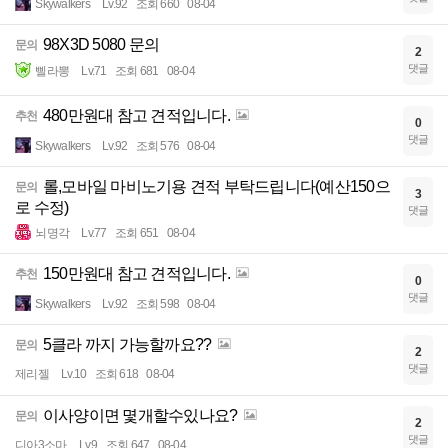
Skywalkers
Lv.92
조회 660
08-04
98X3D 5080 문의
문의
2
댓글
삘라뽕
Lv.71
조회 681
08-04
480만원대 참고 견적입니다.
추천
0
댓글
Skywalkers
Lv.92
조회 576
08-04
롤,모바일 마비노기용 견적 부탁드립니다(예산150으
문의
3
로 수정)
댓글
뇌명각
Lv.77
조회 651
08-04
150만원대 참고 견적입니다.
추천
0
댓글
Skywalkers
Lv.92
조회 598
08-04
5클라 까지 가능할까요??
문의
2
댓글
제리젤
Lv.10
조회 618
08-04
이사양이면 몇개할수있나요?
문의
2
댓글
디아3소마
Lv.9
조회 647
08-04