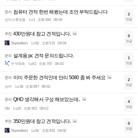
컴퓨터 견적 한번 해봤는데 조언 부탁드립니다
문의
2
댓글
선키스후포옹
Lv.1
조회 694
08-04
430만원대 참고 견적입니다.
추천
0
댓글
Skywalkers
Lv.92
조회 531
08-04
설계용 pc 견적 문의드립니다.
문의
1
댓글
꾸꾸꽈꽈
Lv.81
조회 797
08-03
이미 주문한 견적인데 만리 5080 좀 봐 주세요
문의
2
댓글
쏘카
Lv.38
조회 897
08-02
QHD 생각해서 구성 해보았는데..
문의
4
댓글
Olri
Lv.20
조회 952
08-02
350만원대 참고 견적입니다.
추천
0
댓글
Skywalkers
Lv.92
조회 891
08-02