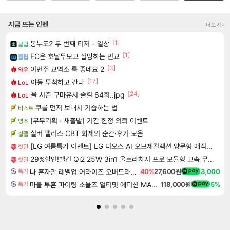
지금 뜨는 인벤
더보기+
[1]
봉누도2 두 번째 티저 - 일상
클립
[1]
FC온 호날두보고 실망하는 민교
클립
[3]
이번주 교역소 룩 좋네요 2
와우
[17]
야동 투척하고 간다
LoL
[24]
올 시즌 구마유시 솔킬 64회..jpg
LoL
쿠를 먼저 보내서 기습하는 법
비스트
[무무기획 · 새출발] 기간 한정 의뢰 이벤트
명조
실버 팰리스 CBT 화제의 순간·후기 모음
실팰
[LG 여름특가 이벤트] LG 디오스 AI 오브제컬렉션 양문형 매직스페이스 2도어 냉장고
핫딜
29%할인!벨킨 Qi2 25W 3in1 울트라차지 프로 모듈형 고속 무선 충전기 WIZ052kr 갤럭시S26 아이폰17 호환
핫딜
나 혼자만 레벨업 어라이즈 오버드라이브 Solo Leveling Arise
40%
27,600원
3,000
특가
마블 투혼 파이팅 소울즈 얼티밋 에디션 MARVEL Tokon Fighting Souls Ultimate Edition
118,000원
5%
특가