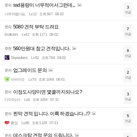
ssd용량이 너무적어서그런데,..
문의
3
댓글
너무어렵다능
Lv.12
조회 947
08-02
5080 견적 부탁 드려요
문의
7
댓글
Eroticism
Lv.42
조회 1171
08-02
560만원대 참고 견적입니다.
추천
0
댓글
Skywalkers
Lv.92
조회 764
08-02
업그레이드 문의
문의
2
댓글
아비아오
Lv.70
조회 1048
08-01
이정도사양이면 몇클까지되나요?
문의
3
댓글
디아3소마
Lv.8
조회 1054
07-31
찐막 견적 입니다. 이륙 하겠습니다...!?
문의
5
댓글
뽕잎
Lv.86
조회 1226
07-31
데스크탑 견적 문의 드립니다.
문의