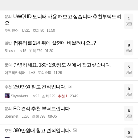
UWQHD 모니터 사용 해보고 싶습니다 추천부탁드려
문의
1
요
댓글
뚜껑닫어
Lv.21
조회 80
11:50
컴퓨터를 2년 뒤에 살껀데 비쌀려나요...?
일반
8
댓글
Sisoso
Lv.15
조회 279
01:30
안녕하세요. 180~230정도 선에서 잡고싶습니다.
문의
5
댓글
아프리카리퍼
Lv.8
조회 640
11:29
250만원 참고 견적입니다.
추천
0
댓글
Skywalkers
Lv.92
조회 229
추천 1
23:49
PC 견적 추천 부탁드립니다.
문의
6
댓글
Sophinet
Lv.86
조회 793
08-05
380만원대 참고 견적입니다.
추천
0
댓글