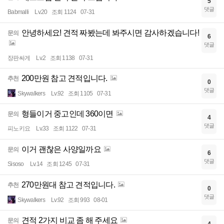
5
댓글
Babmalli
Lv.20
조회 1124
07-31
안녕하세요! 견적 짜봤는데 봐주시면 감사하겠습니다!
문의
6
댓글
장판싸게
Lv.2
조회 1138
07-31
200만원 참고 견적입니다.
추천
0
댓글
Skywalkers
Lv.92
조회 1105
07-31
형들이거 중고인데 360이면
문의
4
댓글
피노키요
Lv.33
조회 1122
07-31
이거 괜찮은 사양일까요
문의
6
댓글
Sisoso
Lv.14
조회 1245
07-31
270만원대 참고 견적입니다.
추천
0
댓글
Skywalkers
Lv.92
조회 993
08-01
견적 2가지 비교 좀 해 주세요
문의
4