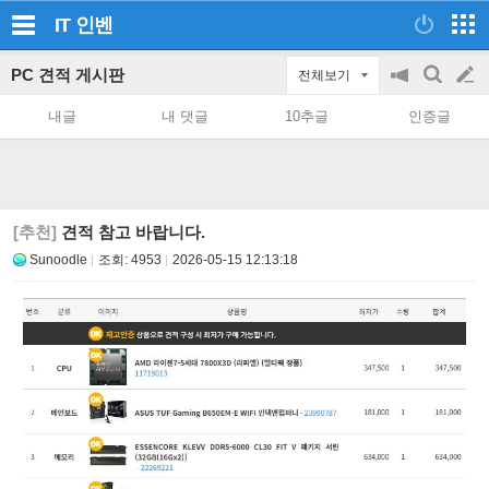
IT
인벤
PC 견적 게시판
전체보기
공
검
글
지
색
내글
내 댓글
10추글
인증글
on/off
쓰
기
[추천]
견적 참고 바랍니다.
Sunoodle
조회:
4953
2026-05-15 12:13:18