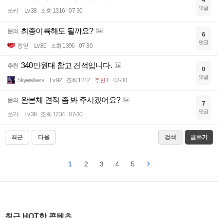
댓글
쏘카
Lv.38
조회 1316
07-30
최종이륙해도 될까요?
문의
6
댓글
뽕잎
Lv.86
조회 1396
07-30
340만원대 참고 견적입니다.
추천
0
댓글
Skywalkers
Lv.92
조회 1212
추천 1
07-30
완본체 견적 좀 봐 주시겠어요?
문의
7
댓글
쏘카
Lv.38
조회 1234
07-30
최근
다음
검색
글쓰기
1
2
3
4
5
최근 HOT한 콘텐츠