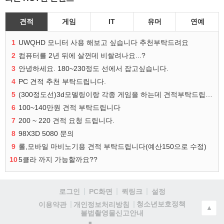
견적
게임
IT
유머
연예
1
UWQHD 모니터 사용 해보고 싶습니다 추천부탁드려요
2
컴퓨터를 2년 뒤에 살껀데 비쌀려나요...?
3
안녕하세요. 180~230정도 선에서 잡고싶습니다.
4
PC 견적 추천 부탁드립니다.
5
(300정도선)3d모델링이랑 각종 게임을 하는데 견적부탁드립니다!300정도선
6
100~140만원 견적 부탁드립니다
7
200 ~ 220 견적 요청 드립니다.
8
98X3D 5080 문의
9
롤,모바일 마비노기용 견적 부탁드립니다(예산150으로 수정)
10
5클라 까지 가능할까요??
로그인
PC화면
퀵링크
설정
청소년보호정책
이용약관
개인정보처리방침
▲
불법촬영물신고안내