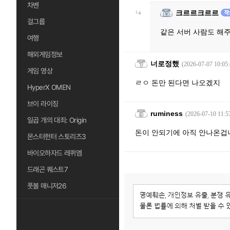
차벤
크르르크르르
걸그룹
같은 서버 사람도 해
여행
해외게임정보
너로정했
(2026-07-07 10:05:
게임 영상
ㄹㅇ 돈만 된다면 나오겠지
HyperX OMEN
브이 라이징
ruminess
(2026-07-10 11:5
일곱 개의 대죄: Origin
돈이 안되기에 아직 안나온겁
몬스터헌터 스토리즈3
바이오하자드 레퀴엠
드래곤 퀘스트7
풋볼 매니저26