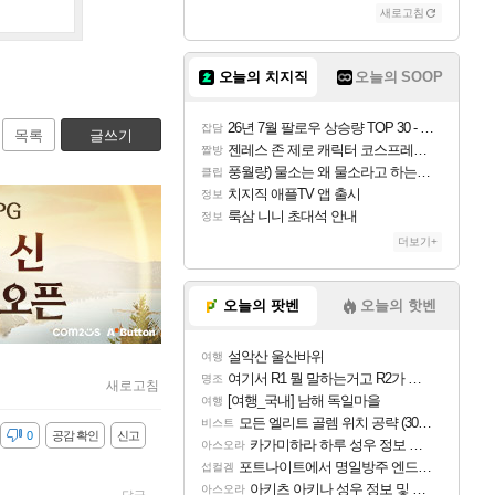
새로고침
오늘의 치지직
오늘의 SOOP
26년 7월 팔로우 상승량 TOP 30 - 월간 치지직
잡담
목록
글쓰기
젠레스 존 제로 캐릭터 코스프레한 꽁주
짤방
풍월량) 물소는 왜 물소라고 하는거야? 아! 그만 ㅋㅋ
클립
치지직 애플TV 앱 출시
정보
룩삼 니니 초대석 안내
정보
더보기+
오늘의 팟벤
오늘의 핫벤
설악산 울산바위
여행
여기서 R1 뭘 말하는거고 R2가 뭘말하는걸까요?
명조
새로고침
[여행_국내] 남해 독일마을
여행
모든 엘리트 골렘 위치 공략 (30개) - 방랑 결투가
비스트
감
0
공감 확인
신고
카가미하라 하루 성우 정보 및 주요 필모
아스오라
포트나이트에서 명일방주 엔드필드 [펠리카] 판매 예정
섭컬겜
아키츠 아키나 성우 정보 및 주요 필모
아스오라