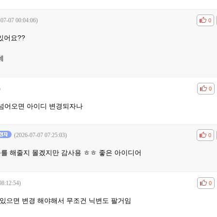
-07-07 00:04:06)
공감
비공
0
있어요??
데
)
공감
비공
0
넘어오면 아이디 변경되자나
(2026-07-07 07:25:03)
공감
비공
0
주를 해줄지 몰겠지만 감사용 ㅎㅎ 좋은 아이디어
08:12:54)
공감
비공
0
 있으면 변경 해야해서 무조건 닉변도 팔거임