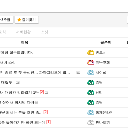
3추글
즐겨찾기
소식
서버현황
스샷
제목
글쓴이
5셋요정 질문드립니다.
반드시
 서버 소식
지난후회
종료 후 첫 공성전… 파아그리오에 벌어진 9시간의 전초전
샤이쓰
 대혈투
킹덤
[2]
버 대장간 강화일기 1탄
센티
 싶어서 피시방 다녀옴
킹덤
[2]
냥 되시는 분들 조언 좀...
황제온라인
[1]
북 돌아가기만 하면 되는데
현나토끼