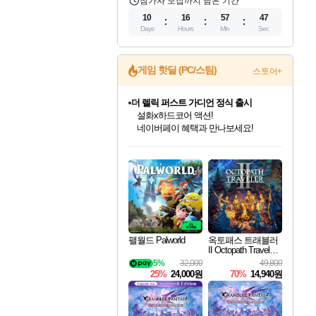
참가자 모집까지 남은 기간
10
16
57
46
Days
Hours
Min
Sec
게임 핫딜 (PC/스팀)
스토어+
더 렐릭 퍼스트 가디언 정식 출시
설화x하드코어 액션!
네이버페이 혜택과 만나보세요!
인벤게임즈 8월 특별 할인!
드래곤소드: 어웨이크닝 입점!
문명 7 특별 할인!
마블 투혼 파이팅 소울즈 정식출시!
귀무자: 검의 길 예약 판매 중!
비스트 오브 리인카네이션 정식 출시!
커세어 코브 출시 기념 할인!
베데스다 40주년 기념 할인 중!
캡콤 프렌차이즈 할인 진행 중!
캡콤 일부 상품 상시 할인
스타워즈 은하계 레이서
로블록스 기프트 카드 공식 입점
인기 퍼블리셔 모음!
스팀으로 만나는 드래곤소드!
조선&고려 DLC 출시 예정
마블 히어로 총 출동&화려한 격투!
10% 할인과
게임프릭 신작 IP
해적'섬'을 발전시키자!
베데스다의 명작들을
몬헌, 바하 등 인기 IP를
몬헌 와일즈 & 드래곤즈 도그마2
인벤게임즈에서 10% 추가 적립
Robux를 가장 안전하고
최대 90% 할인가를 만나보세요!
네이버혜택과 함께 만나보세요!
50%할인&추가 적립까지!
네이버 포인트 혜택까지!
이니&베니 혜택까지!
네이버 혜택가와 함께 예약하세요!
할인&네이버혜택으로 만나보세요!
40주년 프로모션으로 만나보세요!
할인가에 만나보세요!
일부 에디션 상시 할인!
혜택으로 예약 판매 중
편안하게 충전하세요
팰월드 Palworld
옥토패스 트래블러
II Octopath Traveler I
I
5%
32,000
49,800
25%
24,000원
70%
14,940원