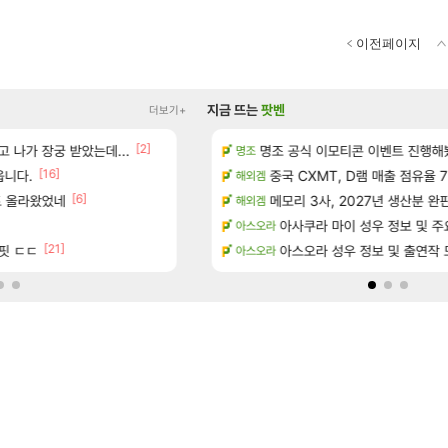
이전페이지
지금 뜨는
팟벤
더보기+
[2]
 나가 장궁 받았는데...
드 아이템 획득 위치 공략 (89개)
명조 공식 이모티콘 이벤트 진행해봤습니다! 참
풍풍풍 군왕주차가 씹이득 가성비라
검은사막
명조
[16]
읍니다.
치 공략 (30개) - 방랑 결투가
베라서버 1위길드 내 대규모 인원이탈종용
중국 CXMT, D램 매출 점유율 7%…
메이플
해외겜
[6]
[49]
트 올라왔었네
성우 정보 및 주요 필모
ㅇㅂ)진짜 개웃기네 ㅋㅋ
메모리 3사, 2027년 생산분 완
메이플
해외겜
]
[120]
위치 공략 (36개) - 미식가 도전과제
씨발 컬프프 클릭 미스낫네
아사쿠라 마이 성우 정보 및 주
메이플
아스오라
[21]
핏 ㄷㄷ
☆무료☆ 템세팅 사이트 개발자입
아스오라 성우 정보 및 출연작 
메이플
아스오라