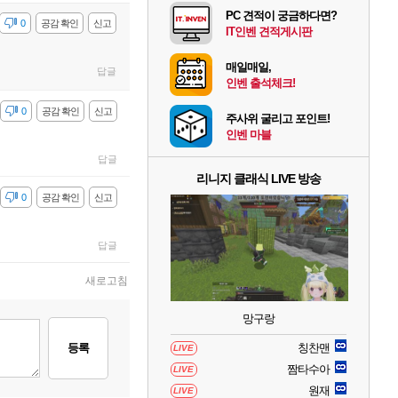
PC 견적이 궁금하다면?
감
0
공감 확인
신고
IT인벤 견적게시판
매일매일,
답글
인벤 출석체크!
감
0
공감 확인
신고
주사위 굴리고 포인트!
인벤 마블
답글
리니지 클래식 LIVE 방송
감
0
공감 확인
신고
답글
새로고침
망구랑
등록
칭찬맨
LIVE
짬타수아
LIVE
원재
LIVE