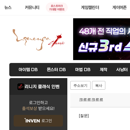
로스트아크
뉴스
커뮤니티
게임캘린더
게이머존
기대평 이벤트
아이템 DB
몬스터 DB
마법 DB
제작
사냥터
주소보기
복사
리니지 클래식 인벤
크르르크르르
로그인하고
출석보상
받으세요!
[질문]
로그인