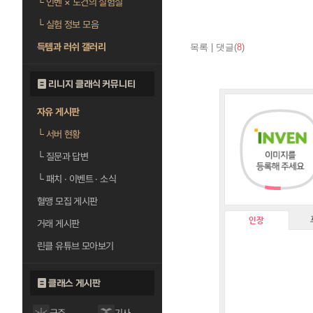
└
인벤 × 도건의 실험실
└
실험 정보 모음
득템과 러쉬 갤러리
목록
|
댓글(
8
)
리니지 클래식 커뮤니티
자유 게시판
└
서버 현황
└
질문과 답변
└
패치 · 이벤트 · 소식
혈맹 모집 게시판
인장
거래 게시판
린클 유튜브 모아보기
클래스 게시판