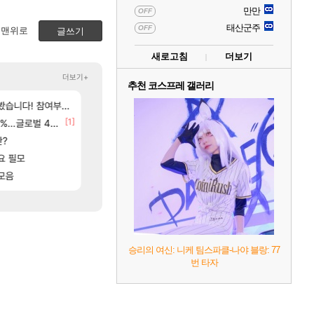
만만
OFF
태산군주
OFF
맨위로
글쓰기
새로고침
더보기
더보기+
추천 코스프레 갤러리
[9]
[17]
여부터 추첨까지????
고 ????
환카라를 유 에크 교환 쪼매 서운함..
모든 성소 위치 공략 (40개) - 귀환한 영혼 도전과
검은사막
비스트
[254]
[1]
[55]
 추정사건
글로벌 4위로 부상
후닝 780억 부자 아니였음??
아키츠 아키나 성우 정보 및 주요 필모
메이플
아스오라
[1]
[
판?
환산 13만 스펙으로 삐져서 매주 수로 10만점 치고있으면 ㅋㅋ
[여행_국내] 남해 독일마을
메이플
여행
[96]
요 필모
이거 진짜 뭐라는거야?
프롤로그 테스트를 마치고.. (feat. 리아)
메이플
리밋제로
[187]
[81]
니다
모음
아이고... 길드내에서 쿠데타 일어났네
8월 28일 넷플릭스에서 예고편 공개 예정
메이플
GTA6
승리의 여신: 니케 팀스파클-나야 블랑: 77
번 타자