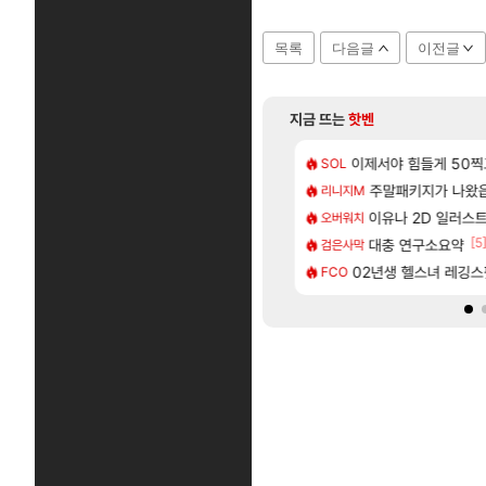
목록
다음글
이전글
지금 뜨는
핫벤
[17]
를 유 에크 교환 쪼매 서운함..
성소 위치 공략 (40개) - 귀환한 영혼 도전과제
이제서야 힘들게 50찍고
모든 바우에라 업그레이
SOL
비스트
[55]
80억 부자 아니였음??
키츠 아키나 성우 정보 및 주요 필모
주말패키지가 나왔
모든 엘리트 골렘 위
리니지M
비스트
[1]
[84]
 스펙으로 삐져서 매주 수로 10만점 치고있으면 ㅋㅋ
_국내] 남해 독일마을
이유나 2D 일러스
카가미하라 하루 
오버워치
아스오라
[96]
[5
짜 뭐라는거야?
로그 테스트를 마치고.. (feat. 리아)
대충 연구소요약
모든 요리/작물 책 획득 
검은사막
비스트
[81]
.. 길드내에서 쿠데타 일어났네
 28일 넷플릭스에서 예고편 공개 예정
02년생 헬스녀 레깅스
선녀바위해수욕장
FCO
여행