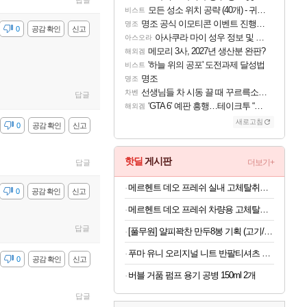
답글
모든 성소 위치 공략 (40개) - 귀환한 영혼 도전과제
비스트
명조 공식 이모티콘 이벤트 진행해봤습니다! 참여부터 추첨까지????
명조
감
0
공감 확인
신고
아사쿠라 마이 성우 정보 및 주요 필모
아스오라
메모리 3사, 2027년 생산분 완판?
해외겜
'하늘 위의 공포' 도전과제 달성법
비스트
명조
명조
선생님들 차 시동 끌 때 꾸르륵소리나는데
차벤
답글
‘GTA 6’ 예판 흥행…테이크투 “내부 예상 크게 넘어”
해외겜
새로고침
감
0
공감 확인
신고
핫딜
게시판
더보기+
답글
메르헨트 데오 프레쉬 실내 고체탈취제, 프레쉬 린넨, 350g x 2개
감
0
공감 확인
신고
메르헨트 데오 프레쉬 차량용 고체탈취제, 에어리 허브, 250g, 2개
답글
[풀무원] 얄피꽉찬 만두8봉 기획 (고기/김치/교자/물만두 외)
푸마 유니 오리지널 니트 반팔티셔츠 남자 라운드넥 화이트 95030403
감
0
공감 확인
신고
버블 거품 펌프 용기 공병 150ml 2개
답글