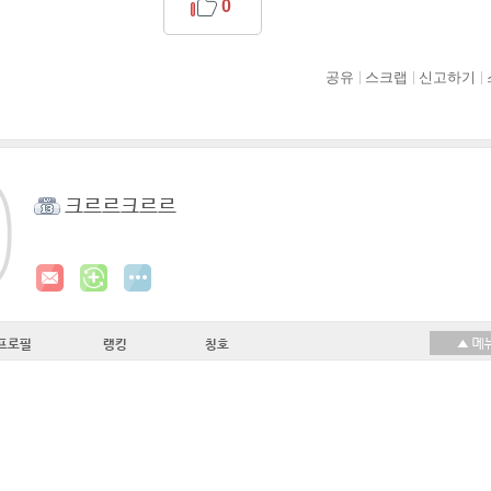
0
공유
스크랩
신고하기
크르르크르르
프로필
랭킹
칭호