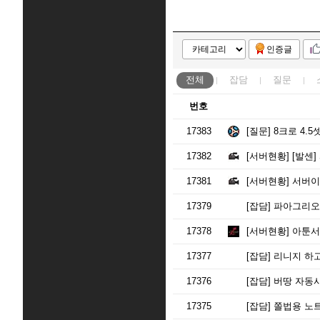
인증글
전체
잡담
질문
번호
17383
[질문]
8크로 4.
17382
[서버현황]
[발센]
17381
[서버현황]
서버이전 
17379
[잡담]
파아그리오
17378
[서버현황]
아툰서
17377
[잡담]
리니지 하고
17376
[잡담]
버땅 자동사
17375
[잡담]
쫄법용 노트