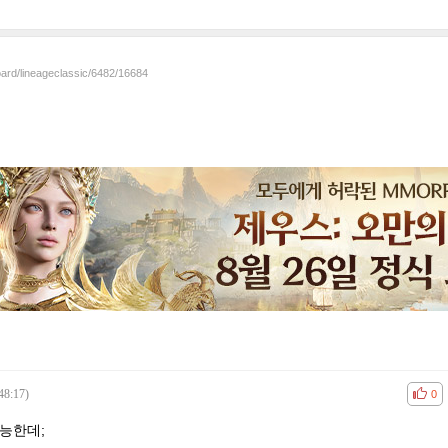
oard/lineageclassic/6482/16684
48:17)
공감
비공
0
능한데;