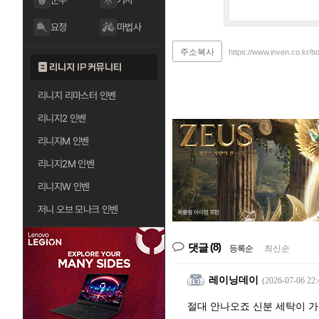
군주
기사
요정
마법사
주소복사
https://www.inven.co.kr/b
리니지 IP 커뮤니티
리니지 리마스터 인벤
리니지2 인벤
리니지M 인벤
리니지2M 인벤
리니지W 인벤
저니 오브 모나크 인벤
(8)
댓글
등록순
|
최신순
레이닝데이
(2026-07-06 22:
절대 안나오죠 신분 세탁이 가