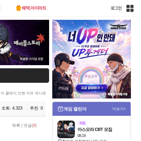
혜택.아이마트
로그인
인
벤
전
체
사
이
트
맵
지 클래식 인벤 자유 게시판
조회:
4,323
추천:
0
게임 캘린더
더보기+
모집
목록
|
댓글(
8
)
아스오라 CBT 모집
08.19