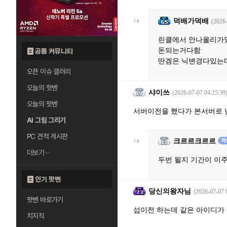
덕배가덕배
(2026
린클에서 안나올리가
돈되는거다함
공통 커뮤니티
딴겜은 닉변경다있는
오픈 이슈 갤러리
오늘의 핫벤
샤이쓰
(2026-07-07 04:25:39
오늘의 팟벤
서버이전을 했다가 본서버로 
AI 그림 그리기
PC 견적 게시판
크르르크르르
더보기
두번 될지 기간이 이
인기 팟벤
당신의왕자님
(2026-07-07 
팟벤 바로가기
섭이전 하는데 같은 아이디가
치지직