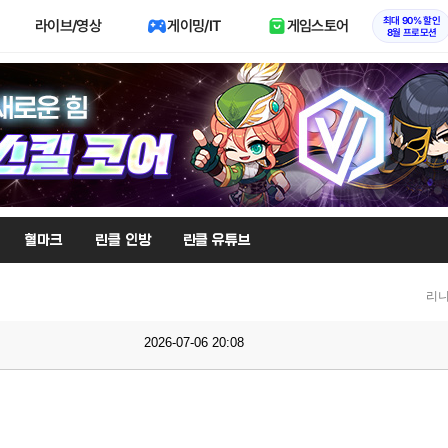
최대 90% 할인
라이브/영상
게이밍/IT
게임스토어
8월 프로모션
혈마크
린클 인방
린클 유튜브
리니
2026-07-06 20:08