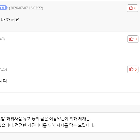
(2026-07-07 16:02:22)
공감
비공
0
주나 해서요
49)
공감
비공
0
7:25)
공감
비공
0
니다