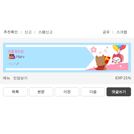
추천확인
신고
스팸신고
공유
스크랩
린클 특파원
Harv
→↓↘P
메뉴
인장보기
EXP 21%
목록
본문
이전
다음
댓글쓰기