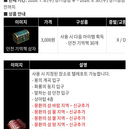
■ 판매 기간:
2026. 7. 8.(수) 정기점검 후 ~ 2026. 9. 30.(수) 정기점검
전까지
■ 상품 안내
이미지
가격
구성품
증발/교환
사용 시 다음 아이템 획득
3,000원
X / O /
- 던전 기억책 30개
던전 기억책 상자
이미지
설명
사용 시 지정된 장소로 텔레포트 가능합니다.
- 용의 계곡 입구
- 화룡의 둥지 입구
- 말하는 섬 던전 입구
- 상아탑 4층
- 몽환의 섬 바람 지역 – 신규추가
- 몽환의 섬 물 지역 – 신규추가
- 몽환의 섬 불 지역 – 신규추가
- 몽환의 섬 땅 지역 – 신규추가