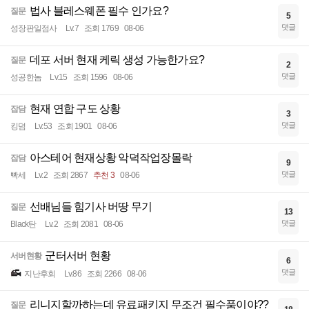
법사 블레스웨폰 필수 인가요?
질문
5
댓글
성장판일점사
Lv.7
조회 1769
08-06
데포 서버 현재 케릭 생성 가능한가요?
질문
2
댓글
성공한놈
Lv.15
조회 1596
08-06
현재 연합 구도 상황
잡담
3
댓글
킹덤
Lv.53
조회 1901
08-06
아스테어 현재상황 악덕작업장몰락
잡담
9
댓글
빡세
Lv.2
조회 2867
추천 3
08-06
선배님들 힘기사 버땅 무기
질문
13
댓글
Black탄
Lv.2
조회 2081
08-06
군터서버 현황
서버현황
6
댓글
지난후회
Lv.86
조회 2266
08-06
리니지할까하는데 유료패키지 무조건 필수품이야??
질문