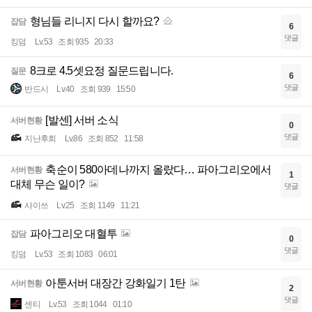
형님들 리니지 다시 할까요?
잡담
6
댓글
킹덤
Lv.53
조회 935
20:33
8크로 4.5셋요정 질문드립니다.
질문
6
댓글
반드시
Lv.40
조회 939
15:50
[발센] 서버 소식
서버현황
0
댓글
지난후회
Lv.86
조회 852
11:58
축순이 580아데나까지 올랐다… 파아그리오에서
서버현황
1
대체 무슨 일이?
댓글
샤이쓰
Lv.25
조회 1149
11:21
파아그리오 대혈투
잡담
0
댓글
킹덤
Lv.53
조회 1083
06:01
아툰서버 대장간 강화일기 1탄
서버현황
2
댓글
센티
Lv.53
조회 1044
01:10