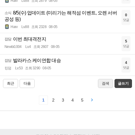
Harv
Lv.88
조회 2879
08-05
8/5(수) 업데이트 (미리가는 해적섬 이벤트, 오렌 서버
소식
0
공성 등)
댓글
Harv
Lv.88
조회 2328
08-05
이번 최대격전지
잡담
5
댓글
Newbi1004
Lv.4
조회 2607
08-05
발라카스 케이연합 대승
잡담
4
댓글
킹덤
Lv.53
조회 3290
08-05
최근
다음
검색
글쓰기
1
2
3
4
5