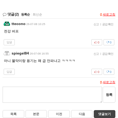
댓글
(2)
등록순
|
최신순
새로고침
ttecono
26-07-08 10:25
신고
|
공감 확인
전강 버프
답글
0
0
spiegel84
26-07-08 16:55
신고
|
공감 확인
아니 물약이랑 용기는 왜 급 안파냐고 ㅋㅋㅋㅋ
답글
0
0
새로고침
등록
목록
본문
이전
다음
댓글보기