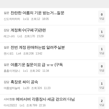
찬란한 여름의 기운 받는거....질문
질문
0
댓글
신도하하하하
Lv.11
조회 12
18:05
계정회수(구페구)관련
잡담
1
댓글
레고나라
Lv.1
조회 170
15:29
전번 계정 판매하는법 알려주실분
질문
1
댓글
켄시로1
Lv.4
조회 206
13:42
여름기운 질문이요 급 ㅠㅠ (구독
질문
0
댓글
흠흠이게맞니
Lv.1
조회 242
11:34
흑장로 싸이 공속
잡담
1
댓글
여름밤하늘에
Lv.20
조회 326
11:23
에바서버 각종장사 세금 걷으러 다님
서버현황
2
댓글
마석23222
Lv.1
조회 799
22:16