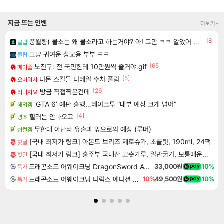
지금 뜨는 인벤
더보기+
[8]
풍월량) 물소는 왜 물소라고 하는거야? 아! 그만 ㅋㅋ 알았어 ㅋㅋ
클립
그냥 귀여운 상교용 부부 ㅋㅋ
클립
[65]
노진구: 전 국민한테 10만원씩 줄거야.gif
메이플
[5]
디몬 스킬들 디테일 수치 풀림
오버워치
[26]
방금 직접찍은건데
리니지M
‘GTA 6’ 예판 흥행…테이크투 “내부 예상 크게 넘어”
해외겜
[4]
힐러는 안나오고
명조
무한대 아난타 유출과 앞으로의 예상 (루머)
섭컬겜
[국내 최저가 링크] 아몬드 브리즈 제로슈가, 초콜릿, 190ml, 24팩
핫딜
[국내 최저가 링크] 홍주부 국내산 고춧가루, 일반굵기, 보통매운맛, 1kg, 1개
핫딜
드래곤소드 어웨이크닝 DragonSword Awakening
33,000원
10%
특가
드래곤소드 어웨이크닝 디럭스 에디션 DragonSword Awakening Deluxe Edition
10%
49,500원
10%
특가