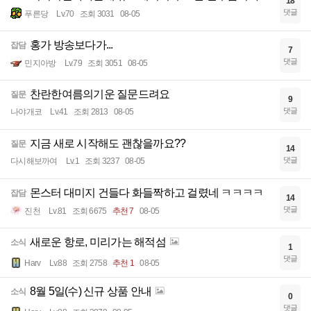
18
댓글
푸른당
Lv.70
조회 3031
08-05
홍가 방송보다가...
잡담
7
댓글
민지아방
Lv.79
조회 3051
08-05
찬란한여름의기운 질문드려요
질문
9
댓글
나야개코
Lv.41
조회 2813
08-05
지금 새로 시작해도 괜찮을까요??
질문
14
댓글
다시해보까여
Lv.1
조회 3237
08-05
몬스터 대미지 건들다 화들짝하고 걸렸네 ㅋㅋㅋㅋ
잡담
14
댓글
진천
Lv.81
조회 6675
추천 7
08-05
새로운 항로, 미리가는 해적섬
소식
1
댓글
Harv
Lv.88
조회 2758
추천 1
08-05
8월 5일(수) 신규 상품 안내
소식
0
댓글