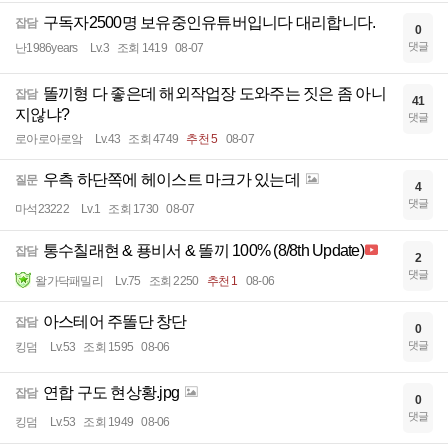
구독자2500명 보유중인유튜버입니다 대리합니다.
잡담
0
댓글
난1986years
Lv.3
조회 1419
08-07
똘끼형 다 좋은데 해외작업장 도와주는 짓은 좀 아니
잡담
41
지않냐?
댓글
로아로아로앜
Lv.43
조회 4749
추천 5
08-07
우측 하단쪽에 헤이스트 마크가 있는데
질문
4
댓글
마석23222
Lv.1
조회 1730
08-07
통수칠래현 & 푱비서 & 똘끼 100% (8/8th Update)
잡담
2
댓글
왈가닥패밀리
Lv.75
조회 2250
추천 1
08-06
아스테어 주똘단 창단
잡담
0
댓글
킹덤
Lv.53
조회 1595
08-06
연합 구도 현상황.jpg
잡담
0
댓글
킹덤
Lv.53
조회 1949
08-06