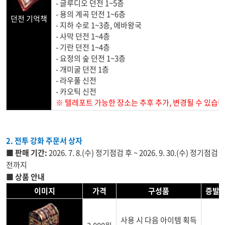
- 글루디오 던전 1~5층
- 용의 계곡 던전 1~6층
던전 기억책
- 지하 수로 1~3층, 에바왕국
- 사막 던전 1~4층
- 기란 던전 1~4층
- 요정의 숲 던전 1~3층
- 개미굴 던전 1층
- 라우풀 신전
- 카오틱 신전
※ 텔레포트 가능한
장소는 추후 추가, 변경될
수 있습니
2. 전투 강화 주문서 상자
■ 판매 기간:
2026. 7. 8.(수) 정기점검 후 ~ 2026. 9. 30.(수) 정기점검
전까지
■ 상품 안내
이미지
가격
구성품
증발/
사용 시 다음 아이템 획득