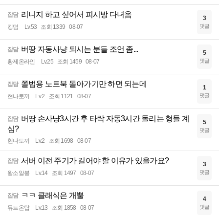
리니지 하고 싶어서 피시방 다녀옴
잡담
3
댓글
킹덤
Lv.53
조회 1339
08-07
버땅 자동사냥 되시는 분들 조언 좀...
잡담
5
댓글
황제온라인
Lv.25
조회 1459
08-07
쫄법용 노트북 돌아가기만 하면 되는데
잡담
1
댓글
현나토끼
Lv.2
조회 1121
08-07
버땅 손사냥3시간 후 타락 자동3시간 돌리는 형들 계
잡담
5
심?
댓글
현나토끼
Lv.2
조회 1698
08-07
서버 이전 주기가 길어야 할 이유가 있을가요?
잡담
3
댓글
왕소알붕
Lv.14
조회 1497
08-07
ㅋㅋ 클래식은 개뿔
잡담
4
댓글
뮤트온탑
Lv.13
조회 1858
08-07